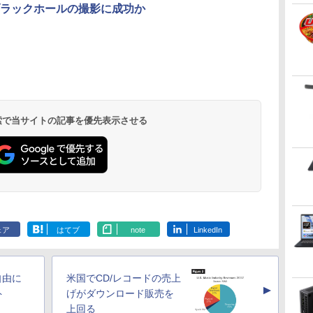
音量調整 スポーツ/通
ラックホールの撮影に成功か
勤/通学/WEB会議(ホ
ワイト)
.
On My Road
by Amazon 天然水
HUNTER×HUNTER
BUGS LIFE
コカ・コーラ やかん
スーパーの裏でヤニ
On My Road
by Amazon 炭酸水 ラ
ONE PIECE モノクロ
(Stadium ver.)
ラベルレス 2L×9本
モノクロ版 39 (ジャ
の麦茶 from 爽健美
吸うふたり 9巻 (デジ
(Stadium ver.)
ベルレス 500ml ×24本
版 115 (ジャンプコミ
￥250
ンプコミックス
茶 ラベルレス
タル版ビッグガンガ
強炭酸水 ペットボトル
ックスDIGITAL)
￥250
￥1,117
￥250
DIGITAL)
650mlPET×24本
ンコミックス)
500ミリリットル
￥572
￥1,653
￥810
￥1,625
￥594
 検索で当サイトの記事を優先表示させる
(Smart Basic)
ェア
はてブ
note
LinkedIn
自由に
米国でCD/レコードの売上
▲
ト
げがダウンロード販売を
上回る