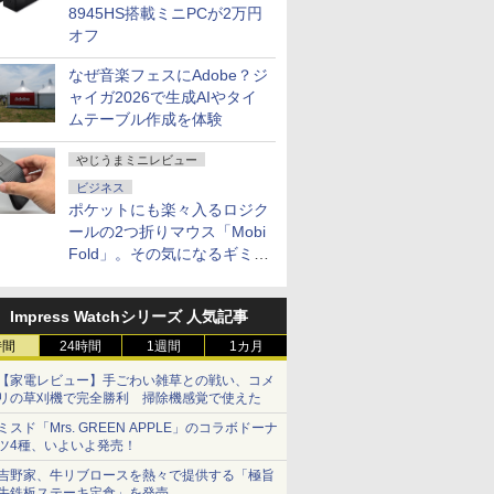
8945HS搭載ミニPCが2万円
オフ
なぜ音楽フェスにAdobe？ジ
ャイガ2026で生成AIやタイ
ムテーブル作成を体験
やじうまミニレビュー
ビジネス
ポケットにも楽々入るロジク
ールの2つ折りマウス「Mobi
Fold」。その気になるギミッ
クとは？
Impress Watchシリーズ 人気記事
時間
24時間
1週間
1カ月
【家電レビュー】手ごわい雑草との戦い、コメ
リの草刈機で完全勝利 掃除機感覚で使えた
ミスド「Mrs. GREEN APPLE」のコラボドーナ
ツ4種、いよいよ発売！
吉野家、牛リブロースを熱々で提供する「極旨
牛鉄板ステーキ定食」を発売