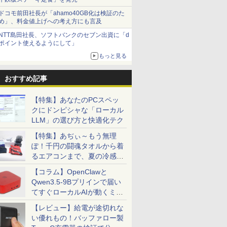
ドコモ前田社長が「ahamo40GB化は検証のた
め」、料金値上げへの考え方にも言及
NTT島田社長、ソフトバンクのセブン出資に「d
ポイント使えるようにして」
もっと見る
おすすめ記事
【特集】あなたのPCスペッ
クにドンピシャな「ローカル
LLM」の選び方と快適化テク
【特集】あぢぃ～もう無理
ぽ！千円の闘魂タオルから着
るエアコンまで、夏の冷感グ
ッズ一挙紹介
【コラム】OpenClawと
Qwen3.5-9Bプリインで届い
てすぐローカルAIが動くミニ
PC「SER9 Pro」
【レビュー】給電が途切れな
い優れもの！バッファロー製