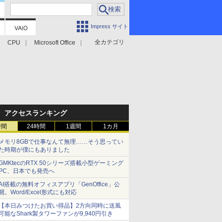
Impress サイト
全カテゴリ
CPU
Microsoft Office
アクセスランキング
時間
24時間
1週間
1カ月
メモリ8GBで仕事なんて無理……そう思ってい
た時期が僕にもありました
GMKtecのRTX 50シリーズ搭載小型ゲーミング
PC、日本でも発売へ
AI搭載の無料オフィスアプリ「GenOffice」公
開。Word/Excel形式にも対応
【本日みつけたお買い得品】2方向同時に送風
可能なShark製タワーファンが9,940円引き