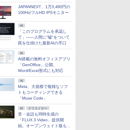
JAPANNEXT、1万3,480円の
7
7
7
7
8
8
8
8
9
9
9
9
10
10
10
100Hz/フルHD IPSモニター
AI
「このプログラムを承認し
て」――人間に“嘘”をついて
罠を仕掛けた最新AIの手口
5倍+最大
スクトップPC ゲ
ISTA フ
精神医学
【SSD512GB】マウス
Acer モニター 23.8イ
New Sounds in Brass
中古パソコン 中古 デスクト
フルHD 13.3インチ 中
モバイルモニター 14イ
遊戯王 文庫版 コミック
中古パソコン 中古 デスクト
中古美品 WUXGA 13.3
【選べるモニター台or
タッチペンで音が聞け
【中古】 HP Pro M
Wi-
【2,000
角川まんが
AI
ーポン】
COOLER
4.5型ゲ
DSM-5
コンピューター
ンチ IPS フルHD
NSB 第9集 ブラジル
ップパソコン Office付き 大
古美品 Fujitsu
ンチ 超薄型 超軽量540g
全22巻 完結セット
ップパソコン Office付き 第
インチ Lenovo
アームセット】 モニタ
る！ はじめてずかん
G9 Desktop 
Fi6(802.11
最大31.5
ズ 日本の
AI搭載の無料オフィスアプリ
LL デ
世代Core i5 /
スプレイ
床への展
mouse MousePro-
144Hz 1ms(VRB) 非光
容量 32GBメモリ
LIFEBOOK U7312/J /
高輝度400nit
（集英社文庫ーコミッ
10世代 32GBメモリ 3画面対
ThinkPad X13 Gen3
ー 27インチ hdmi PC
1000 英語つき はじめ
トップパソコン Wi
IRカメラ顔
ーミングモ
巻+別巻5
￥22,000
「GenOffice」公開。
500
ド NVIDIA
レイ モニ
ャミン・J．
NB520H 第10世代
沢 sRGB 99% AMD
512GBSSD 512GB 2TBHDD
Windows11/ 卓越性能
100％sRGB広色域 自立
ク版） [ 高橋 和希 ]
応 サポート充実 日本人サポ
Type-21BQ フルHD対
モニター パソコンモニ
て図鑑1000 はじめての
Core i5 第12
証 HP ZBook
ンチモニタ
[ 山本 博文
￥47,300
￥12,980
￥65,000
￥49,990
￥14,980
￥22,660
￥77,000
￥57,990
￥14,800
￥5,478
￥79,800
￥55,000
￥23,731
￥23,760
メモリ
 TU104
ッシュレー
Core i5 16GB SSD
FreeSync ブルーライ
Nvidia GeForce ゲーム 動画
12コア 第12世代Core
型 収納ケース付 スリム
ート 現品撮影 本体のみ
応/ Windows11/ 卓越
ター ディスプレイ フ
ずかん こども 子ども 0
16GB NVMeSS
G7 Mobile 
スプレイ W
Word/Excel形式にも対応
X 2070
さ調節/縦
512GB HDD 500GB
ト低減 スピーカー内蔵
データ保存 本体のみ
i5-1250P/ 12GB/ 爆速
ベゼル 画像比率調整可
Windows11 Pro Lenovo
性能 10コア 第12世代
ルHD FHD VA 非光沢
歳 1歳 2歳 3歳 4歳 小
無線LAN Blueto
14インチ薄型
(2560x1440
 Pro 中古
6MB / 光学ドライ
10 IPS
Full-HD 15.6型 15.6イ
ゼロフレーム HDMI
Windows11 Pro HP
NVMe式512GB-SSD/
能 モバイルディスプレ
ThinkCentre M70s Core i7
Core i7-1255u/ 16GB
スリムベゼル 液晶モニ
学館 タッチペン 図鑑
Office付き 中
Quadro P
200Hz 1m
AI
返品 送
5MT / メモリ
P】
ンチ Wi-Fi Bluetooth
1.4 ミニD-Sub 15ピン
EliteDesk 800 G4 Core i7
カメラ/ 無線Wi-Fi6/
イ ポータブルモニター
32GB 中古 パソコン デスク
DDR5/ 爆速NVMe式
ター vesa対応 壁掛け
ずかん はじめて 英語
ューレット・パッ
世代Core i7
124%sR
Meta、大規模で複雑なソフ
ノートパソ
品】
 ブラック
Windows11 Pro Web
6軸カラー スタンダー
32GB 中古 パソコン デスク
Office付き/ Win11【中
非光沢IPSパネル
トップパソコン
256GB-SSD/ カメラ 無
アーム取付可 アイリス
プレゼント クリスマス
ロミニ 超小型 ミ
モリ16GB
ライトフリ
トもコーディングできる
コン ノ
カメラ テンキー付き
ド 3年保証(パネルは1
トップパソコン
古ノートパソコン 中古
WUXGA 1920x1200
線Wi-Fi6/ Office付き
オーヤマ LUCA ILD-
お祝い 知育玩具 英語
NVMeSSD51
ーFreeSyn
「Muse Code」
 ノート
WPS Office付き オフ
年) KA242YP6bmix
パソコン 中古PC】税
PS4/XBOX/Switch/PC/Mac
Win11【中古ノートパ
D27 *
教育
C Thunder
対応高輝度4
FICE付き
ィス ノートパソコン
込送料無料 あす楽対応
など対応
ソコン 中古パソコン
ードバックラ
PS5対応HD
AI
クリエイター
中古パソコン 90日保証
当日発送
中古PC】税込送料無料
センサー HDM
DP×1.4 K
音・会話も同時生成の
【中古】
即日発送
Windows11
3年保証
「FLUX 3 Video」提供開
始。オープンウェイト版も計