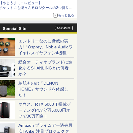
【やじうまミニレビュー】
ポケットにも楽々入るロジクールの2つ折りマ
ウス「Mobi Fold」。その気になるギミックと
もっと見る
は？
Special Site
エントリーなのに脅威の実
力!「Osprey」Noble Audioワ
イヤレスイヤフォン4機種を
一気に聴く
総合オーディオブランドに進
化するSHANLINGとは何者
か？
鳥肌ものの「DENON
HOME」サウンドを体感し
た！
マウス、RTX 5060 Ti搭載ゲ
ーミングPCが7万5,000円オ
フで30万円台！
Amazon プライムデー過去最
安! Anker注目プロジェクタ