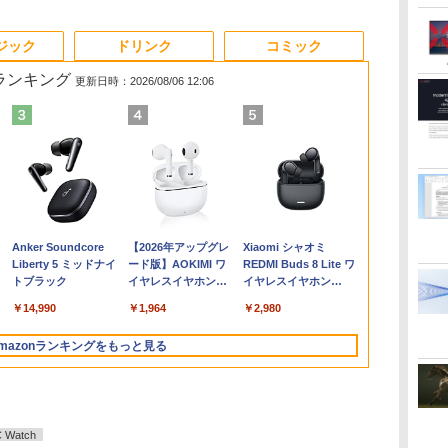
3
3
3
3
4
4
4
4
5
5
5
5
6
6
6
6
ジック
ドリンク
コミック
筋ランキング
更新日時：2026/08/06 12:06
ば
す
ン
【送料無料】TF: EIZO
学研特別支援教材
【長期保証付】Xiaomi
Dell OptiPlex 7040
モバイルモニター 15.6
【展示品】 Lenovo ノ
【期間限定P15倍+最大
大人の科学マガジン
【新品】Windows11
「楽天ランキング1
液晶ディスプレイ 23イ
兵庫県政問題 運動篇
【期間限定P1
Sycom / デ
ドウシシャ AV
カプラン臨床
タ
ト
ソコ
FlexScan EV2450
WAVES ウェーヴス
シャオミ REDMI Pad 2
SFF 第6世代 Core i7
インチ モバイルディス
ートパソコン Ideapad
10%OFFクーポン】
あたらしい鳩時計 [ 大
ノートパソコン office
位」 デスクトップパソ
ンチ ディスプレイ フ
声をあげる市民 [ ドン
10%OFFク
ーミングPC / 
ルHD解像度 2
テキスト第3版 
世
7
11
2019年製 超狭額ベゼル
『見る力』を育てるビ
6+128GB ラベンダー
メモリ16GB SSD
プレイ 1920*1080 ポー
Duet 560
【3年保証】DELL デル
人の科学マガジン編集
付き 15.6インチワイド
コン Windows11
ィリップス 液晶モニタ
マッツ ]
【3年保証】DE
MASTER / 第9
ーミングディ
診断基準の臨
リ
ル
世代
23.8型ワイド フル
ジョン・アセスメント
パープル 11型Android
512GB Office付き
タブルモニター IPS液晶
Chromebook 13.3型
OPTIPLEX 3090
部 ]
液晶 フルHD Intel
Office付き パソコン 新
ー パソコンモニター
ル VOSTRO 3
グラフィックボー
液晶ディスプ
開 [ ベンジ
￥7,980
￥19,800
￥35,481
￥35,800
￥8,489
￥34,800
￥49,500
￥10,780
￥39,800
￥45,700
￥11,480
￥2,200
￥42,900
￥53,187
￥12,480
￥22,000
HD（1920x1080）IPS
株式会社 Gakken検査
タブレット
HDMI Windows11 デ
パネル ブルーカット 自
タッチパネル/
MICRO SSD256GB メ
Pentium GOLD 6500Y
品｜インテル 第14世代
ゲーミングモニター
SSD512GB 
Corporation
ター リフレ
サドック ]
Anker Soundcore
【2026年アップグレ
Xiaomi シャオミ
0GB
パネル ノングレア(非
テスト 数字 形 書く 練
6GB/128GB/WiFi
スクトップPC 中古パ
立スタンド VESA スピ
Snapdragon 7c Gen2/
モリ16GB Core i3
メモリ12GB 新品
Core i5-4590 i5 i7-
PCモニター 23.8
8GB Core i3
[GeForce RT
ト300Hz 高
Liberty 5 ミッドナイ
ード版】AOKIMI ワ
REDMI Buds 8 Lite ワ
ルチ
量
光沢)【3ケ月保証】
習問題 ドリル トレーニ
VHU5864JP
ソコン
ーカ内蔵 USBType-C
メモリ 4GB/ eMMC
Windows 11 Pro 中古
SSD256GB USB3.0
14700F｜ SSD 256GB
1920×1080 HDMI D-
Windows 11
SUPER] 25
横変更可能 HDR
トブラック
イヤレスイヤホン
イヤレスイヤホン
e
i6
ング 学研
ミニHDMI Sw-
128GB/ Chrome OS/
アウトレット 返品 送
HDMI 日本語配列キー
～2TB｜メモリ 8～
Sub ブラック スピーカ
アウトレット 
ブ DRW-24D
パネル 【RC
bluetooth イヤホン
Bluetooth 5.4 ノイズ
更
ク
itch/PS3/PS4/PS5/Xbox/PC
Officeなし/ アビスブル
料無料 中古デスクトッ
ボード【NC15】
64GB DDR4/5｜ デス
ー：なし
料無料 中古
16GB【中古
DOSHISHA
￥14,990
￥1,964
￥2,980
V12 小型軽量 ブルー
キャンセリング ANC
ー ストームグレー
プパソコン 中古パソコ
クトップPC 2年保証 激
24E2N2100/11
コン 中古パソ
DGF240SWB
トゥースHi-Fi 最大
36時間再生
可
ン デスクトップパソコ
安 高性能 ゲーム 本体
ートパソコン
mazonランキングをもっと見る
36時間再生 ぶるーと
スク
済
ン デスクトップ PC ミ
のみ PC 高スペッ 初期
ノートPC OF
ゅーす コードレス
ート
ニPC OFFICE付き
設定済み
ENCノイズキャンセ
リング 自動ペアリン
グ Type-C充電 マイ
ク付き 防水 タッチ式
Watch