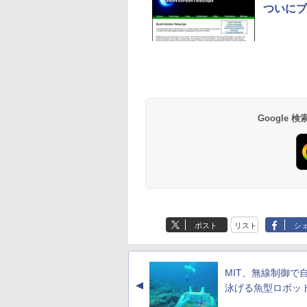
ついにブ
BRUCE WAYNE feat.
by Amazon 天然水
薬屋のひとりごと 17
BRUCE WAYNE feat
【Amazon.co.jp限
異世界居酒屋「の
Flo Milli, ATL Jacob
ラベルレス 500ml
巻 (デジタル版ビッグ
Flo Milli, ATL Jacob
定】 い・ろ・は・す
ぶ」(22) (角川コミッ
[Explicit]
×24本 富士山の天然
ガンガンコミックス)
[Explicit]
2L PET ラベルレス
クス・エース)
水 バナジウム含有 水
×8本
￥250
￥1,380
￥770
￥250
￥1,001
￥832
Google
ミネラルウォーター
ペットボトル 静岡県
産 500ミリリットル
(Smart Basic)
ポスト
リスト
シ
MIT、無線制御で
▲
泳げる魚型ロボッ