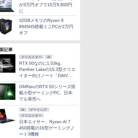
が3万円オフで15万9,800円
に
32GBメモリのRyzen 9
8945HS搭載ミニPCが2万円
オフ
新記事
クリエイター
AI
RTX 50なのに1.53kg、
Panther Lakeの15.3型クリエ
イター向けノート「DAIV
Z5」
GMKtecのRTX 50シリーズ搭
載小型ゲーミングPC、日本
でも発売へ
AI
ゲーミング
クリエイター
日本エイサー、Ryzen AI 7
450搭載の16型ゲーミングノ
ート3機種