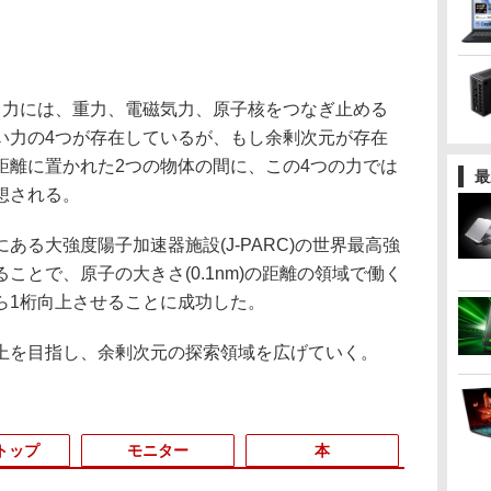
力には、重力、電磁気力、原子核をつなぎ止める
い力の4つが存在しているが、もし余剰次元が存在
距離に置かれた2つの物体の間に、この4つの力では
最
想される。
る大強度陽子加速器施設(J-PARC)の世界最高強
ことで、原子の大きさ(0.1nm)の距離の領域で働く
ら1桁向上させることに成功した。
を目指し、余剰次元の探索領域を広げていく。
トップ
モニター
本