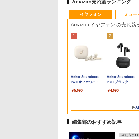
Amazon売れ筋ランキング
9
10
10
10
1
1
1
1
2
2
2
2
イヤフォン
ミュー
Amazon イヤフォン の売れ
古 デスクト
品 WUXGA 13.3
べるモニター台or
チペンで音が聞け
【中古】 HP Pro Mini 400
Wi-
【2,000円クーポン＋P
角川まんが学習シリー
VETESA正規店 新品 ノ
【マラソン限定
DELL デル E2417H
ちいかわ なんか小さく
【★最大100%ポイン
送料無料！！【あき
自分の思いを言葉に
【エントリーでポイ
ice付き 第
 Lenovo
ムセット】 モニタ
 はじめてずかん
G9 Desktop PC 中古デスク
Fi6(802.11ax)+Bluetooth5.2
最大31.5%還元！】ゲ
ズ 日本の歴史 全16
ートパソコン セール
30%OFF】中古 DELL
LED液晶モニター 23.8
てかわいいやつ 全巻(1-
ト】HP EliteDesk
お〜】モバイル モニ
る こどもアウトプッ
ト10倍】 ノートパ
メモリ 3画面対
kPad X13 Gen3
7インチ hdmi PC
00 英語つき はじめ
トップパソコン Windows11
IRカメラ顔認証+指紋認
ーミングモニター 27イ
巻+別巻5冊定番セット
office付き windows11
OptiPlex 3060 Micro
インチワイド ブラック
8)セット 全巻新品 蔦屋
600/800 G2 SFF 第6
ー 車載 オンダッシュ 
図鑑 [ 樺沢 紫苑 ]
ン 中古 Bランク Win
 日本人サポ
e-21BQ フルHD対
ター パソコンモニ
鑑1000 はじめての
Core i5 第12世代 メモリ
証 HP ZBook Firefly 14
ンチモニター 液晶ディ
[ 山本 博文 ]
マウスセット PC 14型
D10U Core i5 8400T
1920×1080 （フル
書店
代 Corei7-6700 メモ
インチ IPS ポータブ
Pro カメラ i5 第10
990
,800
478
￥79,800
￥55,000
￥23,731
￥23,760
￥31,480
￥24,800
￥5,300
￥9,900
￥35,999
￥6,000
￥1,650
￥34,800
本体のみ
indows11/ 卓越
 ディスプレイ フ
ん こども 子ども 0
16GB NVMeSSD256GB搭載
G7 Mobile Workstation
スプレイ WQHD
Celeron N3350/J3355
第8世代CPU メモリ
HD） 16:9 IPSパネル
8GB 高速新品
ディスプレイ
dynabook G83/FU
Anker Soundcore
Anker Soundcore
 Lenovo
10コア 第12世代
D FHD VA 非光沢
歳 2歳 3歳 4歳 小
無線LAN Bluetooth WPS
14インチ薄型 NVIDIA
(2560x1440) Fast IPS
メモリ8GB/12GB
8GB SSD256GB
LEDバックライト付 非
SSD256GB+HDD50
HDMI【smtb-u】
8GBメモリ 256GB
P40i オフホワイト
P31i ブラック
0s Core i7
 i7-1255u/ 16GB
ムベゼル 液晶モニ
 タッチペン 図鑑
Office付き 中古パソコン ヒ
Quadro P520搭載 第10
200Hz 1ms(MPRT)
SSD128GB/256GB/512GB/1TB
Windows11Home 1年
光沢 ノングレア 液晶
Windows11 DVDマ
SSD 13.3インチ 軽
ソコン デスク
5/ 爆速NVMe式
 vesa対応 壁掛け
ん はじめて 英語
ューレット・パッカード プ
世代Core i7-10510U メ
124%sRGB 低ブルー
安い 格安 ラップトップ
保証 レビュー特典：
ディスプレイ ディスプ
ドライブ 正規版Offic
ノートパソコン Wi-F
￥5,990
￥4,990
GB-SSD/ カメラ 無
ム取付可 アイリス
ゼント クリスマス
ロミニ 超小型 ミニPC
モリ16GB
ライトフリッカーフリ
WPS Office Bランク
レイポート VGA【中
付き Windows10 変
軽い B5 ダイナブッ
Fi6/ Office付き
ヤマ LUCA ILD-
い 知育玩具 英語
NVMeSSD512GB Type-
ーFreeSync & G-Sync
パソコン デスクトップ
古】
可 VGA DisplayPort
ノートパソコン
11【中古ノートパ
*
C Thunderbolt3 キーボ
対応高輝度400cd/m²
パソコン デル 中古パ
HDMI 2画面同時出力
windows11pro
A
ン 中古パソコン
ードバックライト NFC
PS5対応HDMI×2
ソコン 中古デスクトッ
能 中古パソコン デ
win11pro 初期設定
PC】税込送料無料
センサー HDMI Office
DP×1.4 KTC H27T22C
プパソコン PC
トップ
office付き 中古ノ
編集部のおすすめ記事
発送
Windows11
3年保証
PC
やじうまPC 