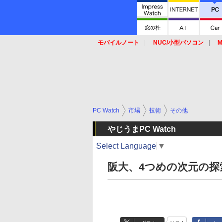
モバイルノート
NUC/小型パソコン
M
SSD
キーボード
マウス
PC Watch
市場
技術
その他
やじうまPC Watch
Select Language
▼
阪大、4つめの次元の探