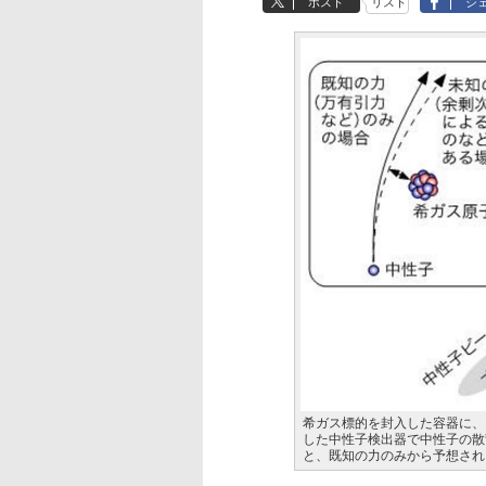
ポスト
リスト
シ
希ガス標的を封入した容器に、
した中性子検出器で中性子の散
と、既知の力のみから予想され