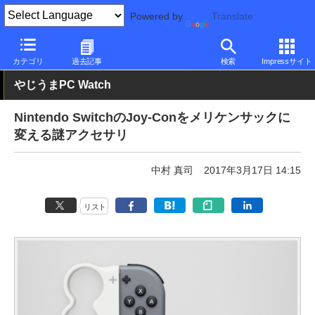
Powered by
Translate
PC Watch
半導体/周辺機器
その他
カテゴリ
過去記事
検索
Impressサイト
やじうまPC Watch
Nintendo SwitchのJoy-Conをメリケンサックに
変える謎アクセサリ
中村 真司
2017年3月17日 14:15
リスト