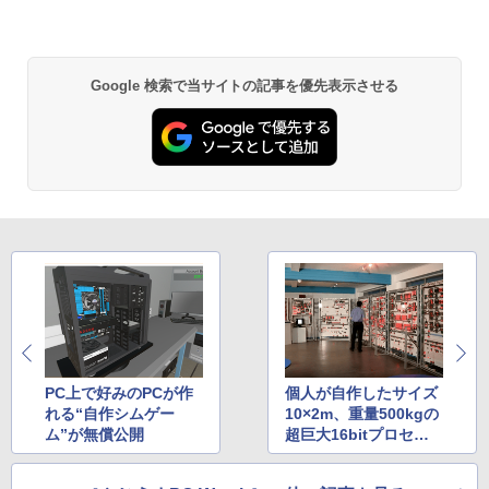
Core i5 第10世代 Office付き NEC 15.6
インチ メモリ16GB 新品SSD1TB DVDド
ライブ WEBカメラ テンキー windows11
搭載 NEC中古ノートパソコン 安心保証
Google 検索で当サイトの記事を優先表示させる
初期設定済み VKT16X5 VRL21F7
￥27,800
PC上で好みのPCが作
個人が自作したサイズ
れる“自作シムゲー
10×2m、重量500kgの
ム”が無償公開
超巨大16bitプロセッ
サ