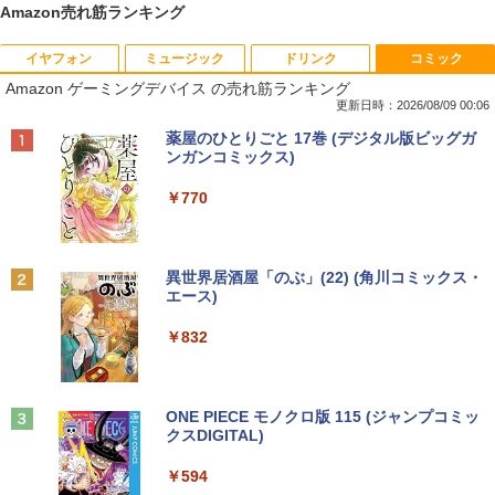
Amazon売れ筋ランキング
イヤフォン
ミュージック
ドリンク
コミック
【期間限定 ポイント10倍】Lenovo Idea
りゅうおうのおしごと！21 〜白雪姫と
1
1
Amazon ゲーミングデバイス の売れ筋ランキング
Pad D330 10.1型 2-in-1 タブレットPC／
竜王の結婚〜【完結記念メモリアルブッ
着脱式キーボード（intel 第九世代Celero
ク付き特装版】 【電子書籍】[ 白鳥 士郎
更新日時：2026/08/09 00:06
n N4000/4GB/64GB eMMC/HD IPS液晶
]
Anker Soundcore P42i (Bluetooth 6.1)【完
BRUCE WAYNE feat. Flo Milli, ATL Jacob
by Amazon 天然水 ラベルレス 500ml ×24本
薬屋のひとりごと 17巻 (デジタル版ビッグガ
Type-C データ/充電可）/microSD対応
全ワイヤレスイヤホン/ウルトラノイズキャン
[Explicit]
富士山の天然水 バナジウム含有 水 ミネラル
ンガンコミックス)
（最大128GB）/Windows 11 Pro／Dolb
￥5,500
セリング 3.5 / マルチポイント接続 / 最大40時
ウォーター ペットボトル 静岡県産 500ミリリ
y Audio）【整備済み中古品】
間再生 / コンパクト形状/持ち運びに便利 / IP5
ットル (Smart Basic)
￥250
￥770
5 防塵防水位規格/PSE技術基準適合】パープ
￥13,800
ル
￥1,380
11～12世紀のフランドル伯の尚書部 [ 青
2
山由美子 ]
￥9,990
BRUCE WAYNE feat. Flo Milli, ATL Jacob
異世界居酒屋「のぶ」(22) (角川コミックス・
[Explicit]
エース)
【Amazon.co.jp限定】 い・ろ・は・す 2L P
【マラソンP5倍/10%オフクーポン】中古
￥5,500
2
ET ラベルレス ×8本
ノートパソコン Dell Latitude 7200 2in
Anker Soundcore P31i ピンク
￥250
￥832
1 第8世代 Core i5 メモリ8GB SSD128G
￥1,112
B 12.3インチタッチパネルフルHD Wind
￥5,990
ows11 Pro カメラ Bluetooth Wi-Fi 送料
無料 保証付き
【送料無料】これってむし歯になります
3
見知らぬ糸
ONE PIECE モノクロ版 115 (ジャンプコミッ
か？に根拠をもって答える本 代用甘味
クスDIGITAL)
by Amazon 天然水ラベルレス 2L×9本
￥16,900
料を迷わず説明するために／久保庭雅恵
￥250
／監修 中村恵理子／著
Anker Soundcore Liberty 5 ディープブルー
￥594
￥1,117