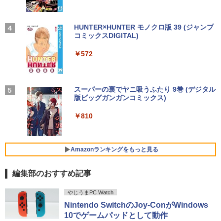
￥5,940
￥14,990
中古 マイクロソフト Surface Pro 7 Cor
3
e i5 1035G4 第10世代 メモリ8GB SSD1
28GB 12インチ Windows11 Home 無線
On My Road (Stadium ver.)
HUNTER×HUNTER モノクロ版 39 (ジャンプ
LAN Wi-Fi WEBカメラ Type-C 1866 1年
コミックスDIGITAL)
by Amazon 炭酸水 ラベルレス 500ml ×24本
スリランカ料理 ライス＆カリー、朝ごは
4
保証 レビュー特典:セキュリティソフト
強炭酸水 ペットボトル 500ミリリットル (Sm
￥250
ん、軽食、スイーツからランプライスま
Bランク ノートパソコン 中古ノートパソ
art Basic)
【2026年アップグレード版】AOKIMI ワイヤ
￥572
で、スリランカの食を深く知るための12
コン 中古PC
レスイヤホン bluetooth イヤホン V12 小型
5品 [ 濱田 祐介 ]
軽量 ブルートゥースHi-Fi 最大36時間再生 ぶ
￥1,625
るーとゅーす コードレス ENCノイズキャン
￥26,800
￥5,940
セリング 自動ペアリング Type-C充電 マイク
On My Road (Stadium ver.)
スーパーの裏でヤニ吸うふたり 9巻 (デジタル
付き 防水 タッチ式音量調整 スポーツ/通勤/通
版ビッグガンガンコミックス)
【Amazon.co.jp限定】 伊藤園 磨かれて、澄
学/WEB会議(ホワイト)
みきった日本の水 2L 8本 ラベルレス [ ケース
￥250
【新品】【楽天1位！】ノートパソコン
] [ 水 ] [ ペットボトル ] [ 箱買い ] [ ストック
4
￥810
【中古】 三舟及び南洲の書 / 寺山葛常 /
5
￥1,964
新品第13世代CPU搭載ノートPC Office
] [ 水分補給 ]
巌南堂書店 [単行本]【宅配便出荷】
付きノートパソコン 初心者向け Window
s11 初期設定済 Webカメラ zoom 日本語
￥998
￥6,570
キーボード 14.1型 Intel Celeron メモリ
Amazonランキングをもっと見る
Xiaomi シャオミ REDMI Buds 8 Lite ワイヤ
8GB SSD1TB(最大) 大容量バッテリービ
レスイヤホン Bluetooth 5.4 ノイズキャンセ
ジネス 大学生 プレゼント 学生向け
リング ANC 36時間再生
編集部のおすすめ記事
￥29,800
￥3,480
やじうまPC Watch
Nintendo SwitchのJoy-ConがWindows
10でゲームパッドとして動作
【最新Office2024】ノートパソコン 中古
5