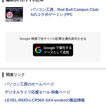
sonic Let's note CF-XZ6/第7世代 Core
付き 第3世代 Core i7 メモリ16GB SSD5
i5/メモリ:8GB/SSD:128GB/12型液晶/Wi
12GB USB3.0 初期設定済み キーボー
HP P224 LED液晶モニター 21.5インチワ
5
薬屋のひとりごと 17巻 (デジタル版ビッグガ
fi/Bluetooth/Office/USB-C/HDMI/中古パ
ド・マウス付属
イド 薄型 液晶ディスプレイ 1920×1080
パソコン工房、Red Bull Campus Clutc
ンガンコミックス)
ソコン ノートパソコン モバイルパソコン
（フルHD）白色LEDバックライト IPSパ
hのコラボゲーミングPC
Windows11 Windows10
ネル 非光沢 ノングレア ディスプレイポ
￥59,800
￥770
ート HDMI VGA PS4 switch 対応 スイッ
チ VESA準拠【中古】
￥11,999
￥5,600
異世界居酒屋「のぶ」(22) (角川コミックス・
Google 検索で当サイトの記事を優先表示させる
エース)
￥832
ONE PIECE モノクロ版 115 (ジャンプコミッ
クスDIGITAL)
関連リンク
￥594
パソコン工房のホームページ
デジタルライフ応援セール 特集ページ
HUNTER×HUNTER モノクロ版 39 (ジャンプ
LEVEL-R6X5-LCR56X-SAX-enakoの製品情報
コミックスDIGITAL)