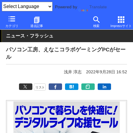
Powered by
Translate
PC Watch
パソコン/タブレット/スマートフォン
ゲーミングパソ
カテゴリ
過去記事
検索
Impressサイト
ニュース・フラッシュ
パソコン工房、えなこコラボゲーミングPCがセー
ル
浅井 淳志
2022年9月28日 16:52
リスト