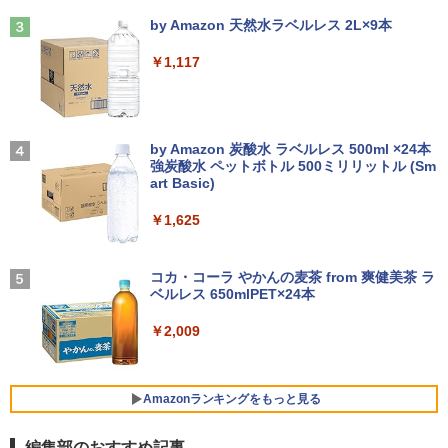
Anker Soundcore Liberty 5 ミッドナイトブ
On My Road (Stadium ver.)
特装版 （プレミアムKC） [ ナガノ ]
ラック
by Amazon 天然水ラベルレス 2L×9本
￥250
￥2,420
【期間限定破格金額！】新生活 新古品 W
HP ProDesk 400 G6 DM 【Core i5 1050
3
3
￥14,990
￥1,117
in11搭載 パソコンノートパソコンoffice
0T/メモリ16GB(DDR4)/SSD256GB(M.2
液晶モニター PCディスプレイ 23.8 24イ
3
付き 初心者向けノートPC 初期設定済 1
NVMe)/Win11Pro-64bit】【中古/送料無
ンチ 144Hz 1ms IPS フルHD ノングレア
5.6型 インテル高速CPU ランダムで発送
料】※沖縄・離島を除く
非光沢 ブルーライトカット HDMI VGA
メモリ4GB～ 高速SSD1TB 最大 フルHD
スピーカー内蔵 ヘッドホン端子 VESA対
小学館の図鑑NEO／1〜10巻セット
4
Webカメラ zoom 軽量薄型 無線 型番更
応 テレワーク 在宅勤務 法人向け オフィ
【2026年アップグレード版】AOKIMI ワイヤ
On My Road (Stadium ver.)
￥32,980
新で在庫処分
ス TERRA 2441W
レスイヤホン bluetooth イヤホン V12 小型
by Amazon 炭酸水 ラベルレス 500ml ×24本
￥25,300
軽量 ブルートゥースHi-Fi 最大36時間再生 ぶ
強炭酸水 ペットボトル 500ミリリットル (Sm
￥250
るーとゅーす コードレス ENCノイズキャン
art Basic)
￥9,980
￥9,999
セリング 自動ペアリング Type-C充電 マイク
【期間限定P15倍+最大10%OFFクーポ
4
付き 防水 タッチ式音量調整 スポーツ/通勤/通
￥1,625
ン】 【3年保証】HP PRODESK 400 G5
学/WEB会議(ホワイト)
DM [新品SSD] SSD256GB メモリ8GB C
からだの厚みを薄くする [ 土屋元明 ]
中古ノートパソコン Core i3/i5選択可 Wi
ore i5 Windows 11 Pro 中古 アウトレッ
【楽天1位！保護レザーケース付き】【タ
BUGS LIFE
5
4
4
￥1,964
ndows11 Pro WPS Office 2024付き メ
ト 返品 送料無料 中古デスクトップパソ
ッチ選択】 モバイルモニター 15.6インチ
コカ・コーラ やかんの麦茶 from 爽健美茶 ラ
モリ8GB SSD1TB 15.6型 テンキー ビジ
コン 中古パソコン デスクトップパソコン
ノングレア 非光沢 1080PフルHD コスパ
￥1,540
ベルレス 650mlPET×24本
￥250
ネス 在宅勤務 学生向け 福袋2026
デスクトップ PC ミニPC OFFICE付き
高画質 デュアルモニター サブモニター
ポータブルモニター ゲーミングモニター
Xiaomi シャオミ REDMI Buds 8 Lite ワイヤ
￥2,009
リモートワーク IPS Tpye-C/mini HDMI
レスイヤホン Bluetooth 5.4 ノイズキャンセ
￥11,900
￥37,400
pc ミニPC iPhone対応
リング ANC 36時間再生
￥9,999
￥3,480
Amazonランキングをもっと見る
【★最大100%ポイント】【大特価!訳あ
新品 VETESA 一体型デスクトップパソコ
5
5
り!】【タッチパネル×Webカメラ】Pana
ン 24型フルHD液晶 Windows11 Office
編集部のおすすめ記事