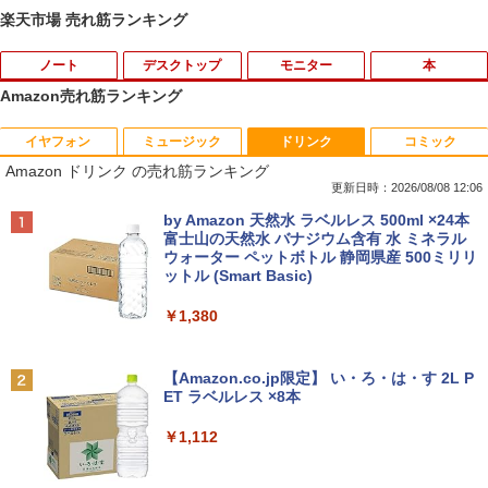
楽天市場 売れ筋ランキング
ノート
デスクトップ
モニター
本
Amazon売れ筋ランキング
イヤフォン
ミュージック
ドリンク
コミック
【ノートPC用】【あんしん3ヶ月に延長
ポイント10倍 中古パソコン デスクトッ
アースドリームス 厳選おまかせモニター
はだしのゲン（全7巻セット） （中公文
1
1
1
1
Amazon ドリンク の売れ筋ランキング
保証】通常付属している30日の保証期間
プ Windows10【Windows 10 Pro 64Bit
21.5型〜27型ワイド 【HDMI対応 / FULL
庫コミック版） [ 中沢啓治 ]
が3ヶ月に延長されます。【単品購入・併
搭載】富士通 ESPRIMO D583シリーズ等
HD解像度】 大手メーカー液晶 (Dell/HP/
更新日時：2026/08/08 12:06
用不可※レビューキャンペーンは除く /
Celeron G1840 2.8G/4G/250GB/DVD-R
NEC等) テレワーク デュアルモニター S
￥5,852
Anker Soundcore P40i オフホワイト
BRUCE WAYNE feat. Flo Milli, ATL Jacob
by Amazon 天然水 ラベルレス 500ml ×24本
ノートパソコン専用】
OM
witch PS4 PS5対応 【整備済み中古品】
[Explicit]
富士山の天然水 バナジウム含有 水 ミネラル
ウォーター ペットボトル 静岡県産 500ミリリ
￥7,990
￥1,000
￥9,980
￥6,470
ットル (Smart Basic)
￥250
【中古】ギリシャ語辞典/大学書林/古川晴
2
￥1,380
風（単行本）
おまかせ 中古ノートパソコン Windows
【中古】【箱付】 APPLE Mac mini A13
【お買い物マラソン限定価格】モニター
2
2
2
Anker Soundcore P31i ブラック
BRUCE WAYNE feat. Flo Milli, ATL Jacob
11 A4サイズ 15型以上 メーカー 富士通 N
47 (Late 2014) 【 macOS Monterey 12.
21.5インチ 100Hz FHD VAパネル スピー
￥25,249
[Explicit]
【Amazon.co.jp限定】 い・ろ・は・す 2L P
EC 等 CPU Intel Cel 第6世代 メモリ4GB
7.6 / i7(3GHz) / メモリ:16GB / HDD:1.1
カー搭載 ブルーライト軽減 ノングレアタ
ET ラベルレス ×8本
￥5,990
SSD128GB 無線LAN WPS office2搭載
2TB 】 【 中古 ビジネスホン パソコン
イプ 壁掛け対応 省スペース 角度調整 高
￥250
HDMI対応 送料無料 訳あり品
業務用 電話機 本体】
視野角 178° Adaptive-Sync対応 MAXZ
￥1,112
EN MJM22CH03-F100 2608mr
￥7,980
￥24,200
ちいかわ なんか小さくてかわいいやつ
3
￥9,930
（4）なんか小さくてためになる豆本付き