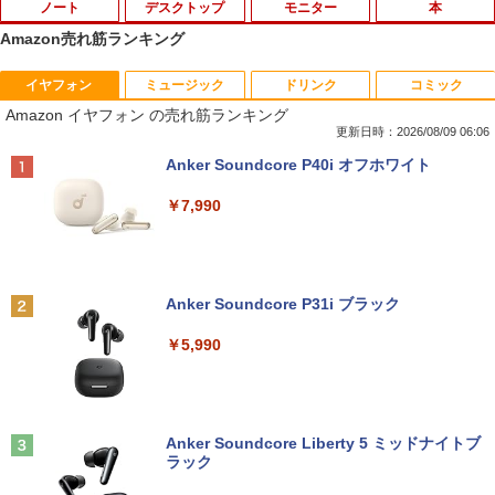
ノート
デスクトップ
モニター
本
Amazon売れ筋ランキング
イヤフォン
ミュージック
ドリンク
コミック
中古ノートパソコン インテル Celeron C
【マラソンセール期間中ポイント5倍】
【 限定生産・特典つき 】YUZURU2027
1
1
1
Amazon イヤフォン の売れ筋ランキング
ore i5 Windows11 Pro Office 2024付き
【まとめ買いでお得】 中古モニター 18.5
羽生結弦カレンダー壁掛け版 [ 能登 直 ]
メモリ4GB/8GB/16GB選択可 SSD128G
インチ WXGA 1366x768 ノングレア DE
更新日時：2026/08/09 06:06
B/1TB選択可 15.6型 テンキー ビジネス
LL E1916H DisplayPort VGA ケーブル
￥5,170
Anker Soundcore P40i オフホワイト
在宅勤務 学生向け 初期設定不要 店長お
付き サブモニターにおすすめ 動作確認済
まかせ中古厳選 ノートPC ノート パソコ
み 30日保証 送料無料
￥7,990
ン 中古PC 在宅ワーク オフィス 中古
￥3,900
￥11,980
夢をかなえるゾウ 子ども版1 おかしな
2
神様ガネーシャとひみつの教え [ 水野敬
也 ]
Anker Soundcore P31i ブラック
【期間限定10%OFFクーポン 8/12 10時
2
【期間限定破格金額！】新生活 新古品 W
まで】 モニター 21.5型 液晶ディスプレ
￥1,650
2
￥5,990
in11搭載 パソコンノートパソコンoffice
イ ベゼル ディスプレイ 液晶モニター PC
付き 初心者向けノートPC 初期設定済 1
モニター 壁掛け フリッカーレス FreeSy
5.6型 インテル高速CPU ランダムで発送
nc 21.5インチ 角度調節 FullHD ブルー
メモリ4GB～ 高速SSD1TB 最大 フルHD
ライトカット VAパネル VESAフル FHD
【中古】 ホルトハウス房子のお菓子
3
Webカメラ zoom 軽量薄型 無線 型番更
ノングレア MAXZEN JM22CH02
新で在庫処分
Anker Soundcore Liberty 5 ミッドナイトブ
￥20,585
ラック
￥9,480
￥12,980