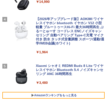
￥14,990
【3年保証】PS5対応 23.8型 液晶モニタ
3
■Apple MacBook Retina 12インチ 201
ー フルHD IPS リフレッシュレート 100H
オレンジページ 2026 10/17号増刊＜グレ
3
4
7 A1534 Core m3 1.2GHz 8GB ローズゴ
z VESA 対応 スピーカー HDMI VGA モニ
【2026年アップグレード版】AOKIMI ワイヤ
ー＞ [雑誌]
ールド 初期化済み 動作確認済み2638003
ター 液晶 液晶モニター 液晶ディスプレ
レスイヤホン bluetooth イヤホン V12 小型
イ 23.8インチ パソコンモニター 新品 Fe
軽量 ブルートゥースHi-Fi 最大36時間再生 ぶ
￥1,689
uVision FSID24BF0SI フュービジョン
るーとゅーす コードレス ENCノイズキャン
￥18,594
ゲーミングモニター
セリング 自動ペアリング Type-C充電 マイク
付き 防水 タッチ式音量調整 スポーツ/通勤/通
学/WEB会議(ホワイト)
￥10,980
【1500円OFFクーポン】【WEBカメラ
細胞の分子生物学 [ 中村 桂子 ]
4
5
￥1,964
＆テンキー付き】ノートパソコン 15.6イ
ンチ SSD512GB メモリ16GB Corei5 第
￥22,000
8世代 Microsoft Office付き Windows11
アイリスオーヤマ △ポータブルモニター
4
DELL Latitude 3500 中古ノートパソコ
15.6インチ DP-EF164S-B ブラック
Xiaomi シャオミ REDMI Buds 8 Lite ワイヤ
ン PC パソコン 中古ノートPC 中古PC 最
レスイヤホン Bluetooth 5.4 ノイズキャンセ
大SSD1TB メモリ32GB 中古パソコン フ
リング ANC 36時間再生
￥13,068
ルHD
￥3,480
￥24,800
【公式限定2年保証】 モニター 23インチ
5
Amazonランキングをもっと見る
フルhd 高画質 100Hz VA ノングレア 非
光沢 スピーカー内蔵 3年保証 ディスプレ
【全商品10%OFF+P5倍】HP ProBook 4
5
イ パソコンモニター PCモニター フルハ