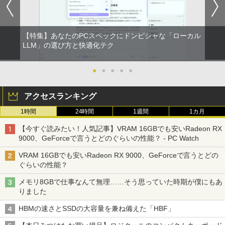
￥250
￥572
￥1,117
【特集】あなたのPCスペックにドンピシャな「ローカル
On My Road (Stadium ver.)
スーパーの裏でヤニ吸うふたり 9巻 (デジタル
LLM」の選び方と快適化テク
版ビッグガンガンコミックス)
【Amazon.co.jp限定】 伊藤園 磨かれて、澄
みきった日本の水 2L 8本 ラベルレス [ ケース
￥250
●
●
●
●
●
] [ 水 ] [ ペットボトル ] [ 箱買い ] [ ストック
￥810
] [ 水分補給 ]
アクセスランキング
￥998
1時間
24時間
1週間
1カ月
【今すぐ読みたい！人気記事】VRAM 16GBでも安いRadeon RX
9000、GeForceで言うとどのぐらいの性能？ - PC Watch
VRAM 16GBでも安いRadeon RX 9000、GeForceで言うとどの
ぐらいの性能？
メモリ8GBで仕事なんて無理……そう思っていた時期が僕にもあ
りました
HBMの速さとSSDの大容量を兼ね備えた「HBF」