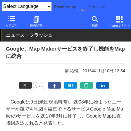
Powered by
Translate
PC Watch
市場
サービス
Google
カテゴリ
過去記事
検索
Impressサイト
ニュース・フラッシュ
Google、Map Makerサービスを終了し機能をMap
に統合
藤 祐輔
2016年11月10日 13:54
リスト
Googleは9日(米国現地時間)、2008年に始まったユー
ザーが誰でも地図を編集できるサービスGoogle Map Ma
kerのサービスを2017年3月に終了し、Google Mapに直
接組み込まれると発表した。