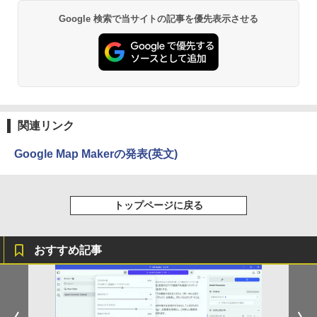
50 G7 ノートパソコン 第10世代 Core i5
イビジョン 21インチ 液晶モニター アイ
Windows11 Pro 正式対応 15型液晶 WE
Google 検索で当サイトの記事を優先表示させる
BRUCE WAYNE feat. Flo Milli, ATL Jacob
by Amazon 天然水 ラベルレス 500ml ×24本
薬屋のひとりごと 17巻 (デジタル版ビッグガ
リスオーヤマ DT-JF * 安心延長保証対象
Bカメラ メモリ 8GB 16GB SSD 256GB
[Explicit]
富士山の天然水 バナジウム含有 水 ミネラル
ンガンコミックス)
512GB WPS Office付き USB TypeC HD
ウォーター ペットボトル 静岡県産 500ミリリ
MI 指紋認証 テンキー 中古PC 中古ノー
￥16,820
ットル (Smart Basic)
トパソコン
￥250
￥770
￥1,380
￥28,400
BRUCE WAYNE feat. Flo Milli, ATL Jacob
異世界居酒屋「のぶ」(22) (角川コミックス・
[Explicit]
エース)
関連リンク
【Amazon.co.jp限定】 い・ろ・は・す 2L P
ET ラベルレス ×8本
￥250
￥832
Google Map Makerの発表(英文)
￥1,112
見知らぬ糸
ONE PIECE モノクロ版 115 (ジャンプコミッ
トップページに戻る
クスDIGITAL)
by Amazon 炭酸水 ラベルレス 500ml ×24本
強炭酸水 ペットボトル 500ミリリットル (Sm
￥250
art Basic)
￥594
おすすめ記事
￥1,625
On My Road (Stadium ver.)
HUNTER×HUNTER モノクロ版 39 (ジャンプ
コミックスDIGITAL)
by Amazon 天然水ラベルレス 2L×9本