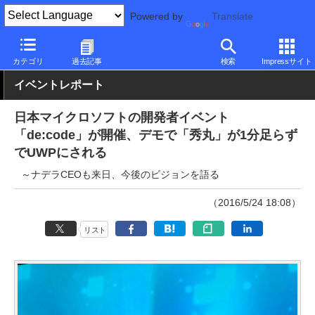
Powered by
Translate
PC Watch
ソフトウェア/アプリ
Windows
新機能
カテゴリ
過去記事
検索
Impressサイト
イベントレポート
日本マイクロソフトの開発者イベント
「de:code」が開催、デモで「秀丸」が1分足らず
でUWPにされる
～ナデラCEOも来日、今後のビジョンを語る
（2016/5/24 18:08）
リスト