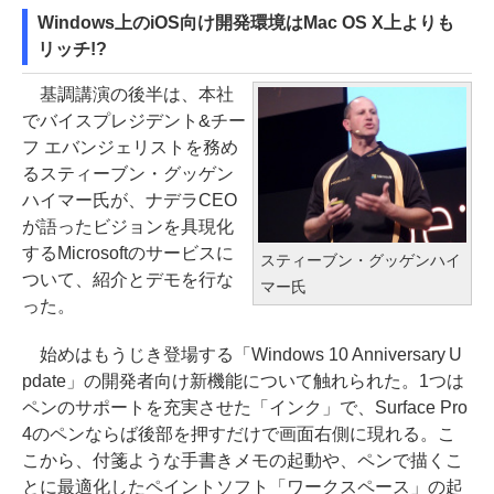
Windows上のiOS向け開発環境はMac OS X上よりも
リッチ!?
基調講演の後半は、本社
でバイスプレジデント&チー
フ エバンジェリストを務め
るスティーブン・グッゲン
ハイマー氏が、ナデラCEO
が語ったビジョンを具現化
するMicrosoftのサービスに
スティーブン・グッゲンハイ
ついて、紹介とデモを行な
マー氏
った。
始めはもうじき登場する「Windows 10 Anniversary U
pdate」の開発者向け新機能について触れられた。1つは
ペンのサポートを充実させた「インク」で、Surface Pro
4のペンならば後部を押すだけで画面右側に現れる。こ
こから、付箋ような手書きメモの起動や、ペンで描くこ
とに最適化したペイントソフト「ワークスペース」の起