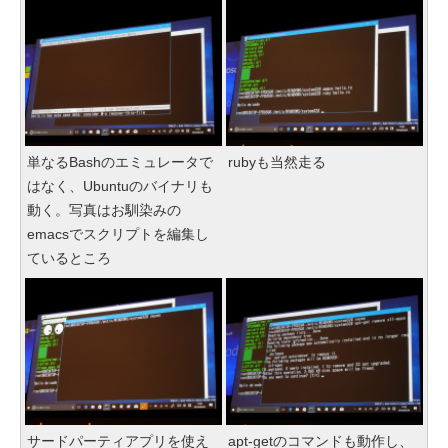
単なるBashのエミュレータで
rubyも当然走る
はなく、Ubuntuのバイナリも
動く。写真はお馴染みの
emacsでスクリプトを編集し
ているところ
サードパーティアプリを使え
apt-getのコマンドも動作し、