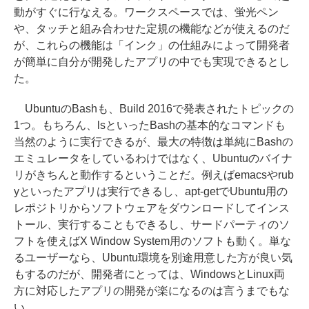
動がすぐに行なえる。ワークスペースでは、蛍光ペン
や、タッチと組み合わせた定規の機能などが使えるのだ
が、これらの機能は「インク」の仕組みによって開発者
が簡単に自分が開発したアプリの中でも実現できるとし
た。
UbuntuのBashも、Build 2016で発表されたトピックの
1つ。もちろん、lsといったBashの基本的なコマンドも
当然のように実行できるが、最大の特徴は単純にBashの
エミュレータをしているわけではなく、Ubuntuのバイナ
リがきちんと動作するということだ。例えばemacsやrub
yといったアプリは実行できるし、apt-getでUbuntu用の
レポジトリからソフトウェアをダウンロードしてインス
トール、実行することもできるし、サードパーティのソ
フトを使えばX Window System用のソフトも動く。単な
るユーザーなら、Ubuntu環境を別途用意した方が良い気
もするのだが、開発者にとっては、WindowsとLinux両
方に対応したアプリの開発が楽になるのは言うまでもな
い。