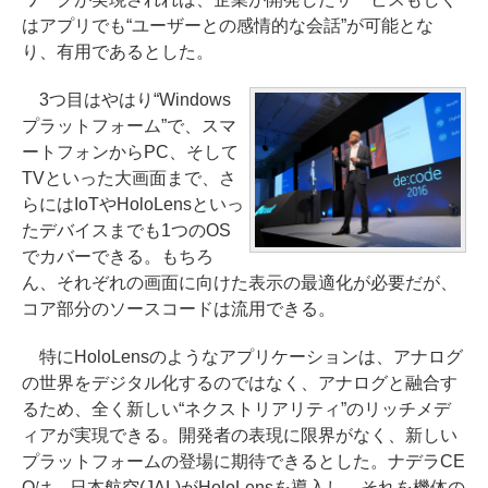
はアプリでも“ユーザーとの感情的な会話”が可能とな
り、有用であるとした。
3つ目はやはり“Windows
プラットフォーム”で、スマ
ートフォンからPC、そして
TVといった大画面まで、さ
らにはIoTやHoloLensといっ
たデバイスまでも1つのOS
でカバーできる。もちろ
ん、それぞれの画面に向けた表示の最適化が必要だが、
コア部分のソースコードは流用できる。
特にHoloLensのようなアプリケーションは、アナログ
の世界をデジタル化するのではなく、アナログと融合す
るため、全く新しい“ネクストリアリティ”のリッチメデ
ィアが実現できる。開発者の表現に限界がなく、新しい
プラットフォームの登場に期待できるとした。ナデラCE
Oは、日本航空(JAL)がHoloLensを導入し、それを機体の