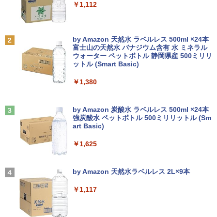
￥250
￥1,112
￥24,800
￥9,999
熱帯魚・水草大図鑑 定番種から新種まで
2
￥6,600
Anker Soundcore P31i ブラック
BRUCE WAYNE feat. Flo Milli, ATL Jacob
by Amazon 天然水 ラベルレス 500ml ×24本
【エントリーでポイント100％還元のチ
2
[Explicit]
富士山の天然水 バナジウム含有 水 ミネラル
往復送料込！パソコンレンタルハイスペ
ャンス】GMKtec ミニpc G3 Pro Intel C
2
ウォーター ペットボトル 静岡県産 500ミリリ
￥5,990
ックモデルCore i7/16G/SSD/カメラ付き
ore i3 10110U 16GB DDR4 64GBまで増
ットル (Smart Basic)
￥250
（4週間延長）【Office2024セット】イ
設 512GB SSD M.2 2242 最大8TB Wind
ンストール済※この商品はレンタルで
ows11 Pro mini pc 4.1GHz WIFI6 BT5.
￥1,380
す。販売品ではありません。ご了承下さ
2 小型PC VESA対応 ミニパソコン 2画面
看護師・看護学生のためのレビューブッ
3
い。
高性能 みにpc nucbox 省エネ デスクト
ク 2027 [ 岡庭 豊 ]
ップPC
Anker Soundcore Liberty 5 アプリコットピ
On My Road (Stadium ver.)
ンク
by Amazon 炭酸水 ラベルレス 500ml ×24本
￥14,300
￥6,930
強炭酸水 ペットボトル 500ミリリットル (Sm
￥66,248
￥250
art Basic)
￥-
￥1,625
ノートパソコン14インチ 極軽量約965g
3
富士通 LIFEBOOK U748 高性能第7世代
[VETESA正規販売店]デスクトップパソ
これから俺は、後輩に抱かれます 6【電
3
4
Core i5-7300U カメラ内蔵 メモリ最大16
コン PC 一体型 新品 Windows11 27型 C
【2026年アップグレード版】AOKIMI ワイヤ
On My Road (Stadium ver.)
子限定かきおろし付】 【電子書籍】[ 佳
GB SSD1TB 薄い軽い FHD液晶 type-C
ore i7 第4世代 Office付き メモリ16GB
レスイヤホン bluetooth イヤホン V12 小型
門サエコ ]
by Amazon 天然水ラベルレス 2L×9本
WIFI Bluetooth 中古ノートパソコン Off
SSD512GB 初期設定済 ホワイト ブラッ
軽量 ブルートゥースHi-Fi 最大36時間再生 ぶ
￥250
ice付き 5GWIFI Bluetooth最新Microso
ク
るーとゅーす コードレス ENCノイズキャン
￥878
￥1,117
ftOffice2024可 Windows11
セリング 自動ペアリング Type-C充電 マイク
付き 防水 タッチ式音量調整 スポーツ/通勤/通
￥69,800
学/WEB会議(ホワイト)
￥16,500