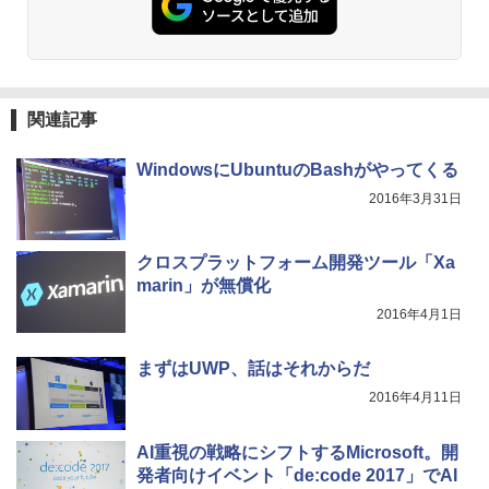
ONE PIECE モノクロ版 115 (ジャンプコミッ
クスDIGITAL)
￥594
関連記事
WindowsにUbuntuのBashがやってくる
HUNTER×HUNTER モノクロ版 39 (ジャンプ
コミックスDIGITAL)
2016年3月31日
￥572
クロスプラットフォーム開発ツール「Xa
marin」が無償化
2016年4月1日
スーパーの裏でヤニ吸うふたり 9巻 (デジタル
版ビッグガンガンコミックス)
まずはUWP、話はそれからだ
￥810
2016年4月11日
AI重視の戦略にシフトするMicrosoft。開
発者向けイベント「de:code 2017」でAI