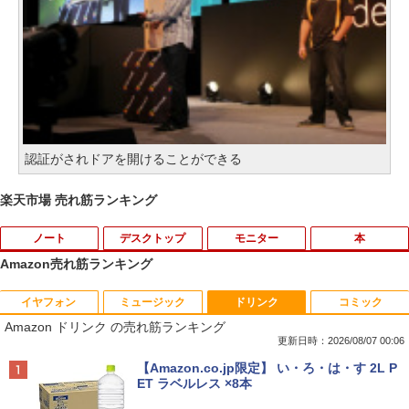
認証がされドアを開けることができる
楽天市場 売れ筋ランキング
ノート
デスクトップ
モニター
本
Amazon売れ筋ランキング
イヤフォン
ミュージック
ドリンク
コミック
【期間限定★新品無線マウス付】中古ノ
ポイント10倍 中古パソコン デスクトッ
アンダーニンジャ（18） 【電子書籍】[
1
1
1
Amazon ドリンク の売れ筋ランキング
ートパソコン Windows11 Office2019搭
プパソコン Windows 11【Office付】
花沢健吾 ]
載 15.6型 テンキー付き Celeron 第8世代
【Windows 11 Pro 64Bit搭載】DELL O
更新日時：2026/08/07 00:06
Core i3 Core i5 メモリ4GB/16GB SSD1
ptiplexシリーズ Core i5搭載/4G/新品SS
￥792
Anker Soundcore P40i オフホワイト
BRUCE WAYNE feat. Flo Milli, ATL Jacob
【Amazon.co.jp限定】 い・ろ・は・す 2L P
28GB～1TB Webカメラ DVD 無線LAN
D 120GB/DVD-ROM/送料無料【オプショ
[Explicit]
ET ラベルレス ×8本
店長おまかせPC 初期設定済 送料無料
ン色々有】
￥7,990
【中古】