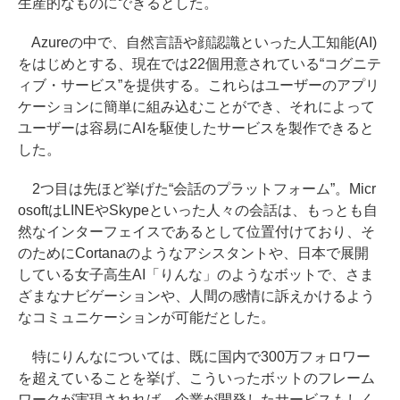
生産的なものにできるとした。
Azureの中で、自然言語や顔認識といった人工知能(AI)
をはじめとする、現在では22個用意されている“コグニテ
ィブ・サービス”を提供する。これらはユーザーのアプリ
ケーションに簡単に組み込むことができ、それによって
ユーザーは容易にAIを駆使したサービスを製作できると
した。
2つ目は先ほど挙げた“会話のプラットフォーム”。Micr
osoftはLINEやSkypeといった人々の会話は、もっとも自
然なインターフェイスであるとして位置付けており、そ
のためにCortanaのようなアシスタントや、日本で展開
している女子高生AI「りんな」のようなボットで、さま
ざまなナビゲーションや、人間の感情に訴えかけるよう
なコミュニケーションが可能だとした。
特にりんなについては、既に国内で300万フォロワー
を超えていることを挙げ、こういったボットのフレーム
ワークが実現されれば、企業が開発したサービスもしく