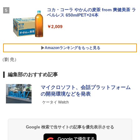
BUGS LIFE
あかね噺 23 【電子書籍】[ 末永裕樹 ]
5
￥1,964
コカ・コーラ やかんの麦茶 from 爽健美茶 ラ
GMKtec GMK-K8 PLUS-32/1T-W11Pro
ベルレス 650mlPET×24本
4
￥250
￥572
【マラソンセール期間中ポイント5倍】中
(8845HS)
4
古ノートパソコン 第11世代 Core i5 メモ
Xiaomi シャオミ REDMI Buds 8 Lite ワイヤ
￥2,009
リ16GB M.2 SSD256GB 13.3インチ フ
レスイヤホン Bluetooth 5.4 ノイズキャンセ
￥124,800
ルHD ノングレア Webカメラ 無線LAN
リング ANC 36時間再生
Wi-Fi Bluetooth Windows11 東芝 dyna
book G83/HS 初期設定済 すぐ使える 90
￥2,980
Amazonランキングをもっと見る
日保証 送料無料
デスクトップPC Ryzen7 5700G メモリ1
5
（劉 尭）
￥29,980
6GB SSD1TB B550 グラボなし
薬屋のひとりごと 17巻 (デジタル版ビッグガ
編集部のおすすめ記事
￥148,700
ンガンコミックス)
13.3インチ 良品 Lenovo ThinkPad X13
5
マイクロソフト、会話プラットフォーム
￥770
Gen2 Type-20XJ フルHD / Windows11/
の開発環境などを発表
高性能 AMD Ryzen 5-5650u/ 16GB/ 爆
速NVMe式256GB-SSD/ カメラ/ 無線Wi-
ケータイ Watch
Fi6/ Office付き/ Win11【中古ノートパソ
コン 中古パソコン 中古PC】税込送料無
異世界居酒屋「のぶ」(22) (角川コミックス・
料 あす楽対応 当日発送
エース)
Google 検索で当サイトの記事を優先表示させる
￥34,990
￥832