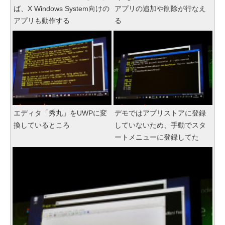
ば、X Windows System向けの
アプリの追加や削除が行なえ
アプリも動作する
る
エディタ「秀丸」をUWPに変
デモではアプリストアに登録
換しているところ
していないため、手動でスタ
ートメニューに登録してた