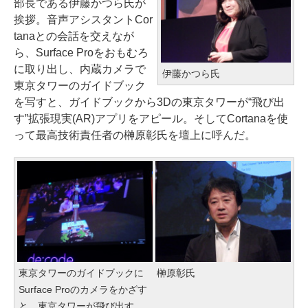
部長である伊藤かつら氏が
挨拶。音声アシスタントCor
tanaとの会話を交えなが
ら、Surface Proをおもむろ
に取り出し、内蔵カメラで
伊藤かつら氏
東京タワーのガイドブック
を写すと、ガイドブックから3Dの東京タワーが“飛び出
す”拡張現実(AR)アプリをアピール。そしてCortanaを使
って最高技術責任者の榊原彰氏を壇上に呼んだ。
東京タワーのガイドブックに
榊原彰氏
Surface Proのカメラをかざす
と、東京タワーが飛び出す