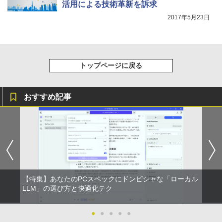
活用による技術革新を訴求
2017年5月23日
トップページに戻る
おすすめ記事
【特集】あなたのPCスペックにドンピシャな「ローカル
LLM」の選び方と快適化テク
●
●
●
●
●