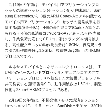
2月19日の午前は、モバイル用アプリケーションプロ
セッサの講演セッション(セッション9)が興味深い。Sam
sung Electronicsが、8個のARM Cortex-Aコアを内蔵する
モバイル用アプリケーションプロセッサの開発成果を披
露する(講演番号9.1)。4個の高性能コア(Cortex-A15とみ
られる)と4個の低消費コア(Cortex-A7とみられる)を内蔵
し、作業負荷に応じてCPUコア群(クラスタ)を切り換え
る。高性能クラスタの動作周波数は1.8GHz、低消費クラ
スタの動作周波数は1.2GHz。製造技術は28nmのHKMG
プロセスである。
ルネサスモバイルとルネサスエレクトロニクスは、LT
E対応のベースバンドプロセッサとデュアルコアのアプ
リケーションプロセッサを統合した大規模プロセッサを
共同発表する(講演番号9.2)。動作周波数は1.5GHz、製造
技術は28nmのHKMGプロセスである。
2月19日の午後は、不揮発性メモリの講演セッション
(セッション12)に注目したい。SanDiskと東芝が、32Gbit