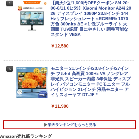
【楽天1位!1,600円OFFクーポン 8/4 20:
￥28,800
4
00-8/11 01:59】Xiaomi Monitor A24i 20
【新品】【楽天1位！】ノートパソコン
26 ディスプレイ 1080P 23.8インチ 144
4
新品第13世代CPU搭載ノートPC Office
Hzリフレッシュレート sRGB99% 1670
付きノートパソコン 初心者向け Window
万色 300nits ΔE＜1 低ブルーライト 大
中古美品 フルHD 23.8インチ液晶一体型
5
s11 初期設定済 Webカメラ zoom 日本語
画面 TÜV認証 目にやさしい 調整可能な
Fujitsu ESPRIMO K558/B (FMVK1000
キーボード 14.1型 Intel Celeron メモリ
スタンド VESA
1) / Windows11/ 超高性能 第9世代Core
8GB SSD1TB(最大) 大容量バッテリービ
i5-9500T/ 8GB/ 爆速256GB-SSD/ Office
ジネス 大学生 プレゼント 学生向け
￥12,580
付き/ Win11【デスクトップ 中古パソコ
ン 中古PC】税込送料無料 あす楽対応 即
￥29,800
日発送（Windows10も対応可能/ Win1
0）
モニター 21.5インチ/23.8インチ/27イン
5
チ フルhd 高画質 100Hz VA ノングレア
￥29,990
【楽天1位常連】【新品】 2026年最新モ
非光沢 スピーカー内蔵 3年保証 ディスプ
5
デル ノートパソコン パソコン JIS 日本
レイ パソコンモニター PCモニター フル
語キーボード 第14世代CPU搭載 Windo
ハイビジョン 21インチ 液晶モニター ア
ws11 第13世代CPU搭載 14.1/15.6インチ
イリスオーヤマ DT-JF *
ワイド液晶 フルHD cpu N95/N5095/N34
50 メモリ 8GB 12GB 16GB 32GB SSD
￥11,980
128GB 256GB 512GB 1TB USB3.0 初期
設定済
楽天ランキングをもっと見る
￥33,680
Amazon売れ筋ランキング