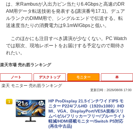
は、米Rambusが入出力ピン当たり6.4Gbpsと高速のDR
AM用データ転送技術を発表する(講演番号17.1)。デュア
ルランクのDIMM用で、シングルエンドで伝送する。転
送速度当たりの消費電力は9.1mW/Gbpsと低い。
このほかにも注目すべき講演が少なくない。PC Watch
では順次、現地レポートをお届けする予定なので期待さ
れたい。
楽天市場 売れ筋ランキング
ノート
デスクトップ
モニター
本
楽天 モニター 売れ筋ランキング
更新日時：2026/08/06 17:00
中古 ノートパソコン Windows11搭載 Of
HP(Inc.) M9L89A
HP ProDisplay 21.5インチワイドIPS モ
1
1
1
fice付き NEC VKT16M7 第8世代 Core i5
ニター P224/フルHD（1920x1080）/HD
14型 メモリ8GB SSD256GB 初期設定済
MI、VGA、DisplayPort/VESA規格/スリ
￥9,730
み 薄型 軽量 WEBカメラ 整備済み品 ノ
ムベゼル/フリッカーフリー/ブルーライト
ートPC
軽減/HDMI搭載モニター/Switch PS対応
(再生中古品)
￥26,800