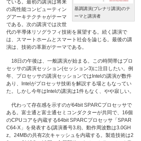
ている。最初の講演は将来
基調講演(プレナリ講演)のテ
の高性能コンピューティン
ーマと講演者
グアーキテクチャがテーマ
である。次の講演では次世
代の半導体リソグラフィ技術を展望する。続く講演で
は、スマートホームとスマート社会を論じる。最後の講
演は、技術の革新がテーマである。
18日の午後は、一般講演が始まる。この時間帯はプロ
セッサの講演セッション(セッション3)に注目したい。例
年、プロセッサの講演セッションではIntelの講演が数件
あり、Intelがプロセッサ技術を解説する場ともなってい
た。しかし今年はIntelの講演は1件もなく、やや寂しい。
代わって存在感を示すのが64bit SPARCプロセッサで
ある。富士通と富士通セミコンダクターが共同で、16個
のCPUコアを内蔵する64bit SPARCプロセッサ「SPAR
C64-X」を発表する(講演番号3.8)。動作周波数は3.0GH
z。24MBの共有2次キャッシュを内蔵する。製造技術は2