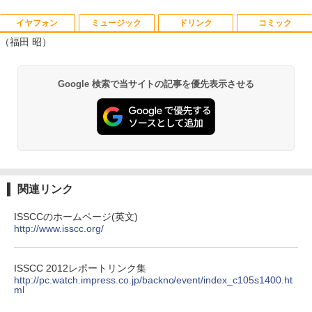
イヤフォン
ミュージック
ドリンク
コミック
日本人に適した審美修復治療の理論と実
1
（福田 昭）
際 [ 貞光謙一郎 ]
￥17,600
Anker Soundcore P40i オフホワイト
BRUCE WAYNE feat. Flo Milli, ATL Jacob
by Amazon 天然水 ラベルレス 500ml ×24本
薬屋のひとりごと 17巻 (デジタル版ビッグガ
Google 検索で当サイトの記事を優先表示させる
[Explicit]
富士山の天然水 バナジウム含有 水 ミネラル
ンガンコミックス)
ウォーター ペットボトル 静岡県産 500ミリリ
￥5,990
ットル (Smart Basic)
￥250
￥770
ゆるキャン△ 19 （まんがタイムKRコ
2
￥1,380
ミックス フォワードコミックス） [ あf
ろ ]
Anker Soundcore P31i ブラック
BRUCE WAYNE feat. Flo Milli, ATL Jacob
異世界居酒屋「のぶ」(22) (角川コミックス・
[Explicit]
エース)
【Amazon.co.jp限定】 い・ろ・は・す 2L P
￥913
ET ラベルレス ×8本
￥4,990
関連リンク
￥250
￥832
￥1,001
ISSCCのホームページ(英文)
九条の大罪（17） 【電子書籍】[ 真鍋昌
http://www.isscc.org/
3
平 ]
Anker Soundcore Liberty 5 ミッドナイトブ
On My Road (Stadium ver.)
HUNTER×HUNTER モノクロ版 39 (ジャンプ
ラック
コミックスDIGITAL)
by Amazon 天然水ラベルレス 2L×9本
￥759
ISSCC 2012レポートリンク集
￥250
http://pc.watch.impress.co.jp/backno/event/index_c105s1400.ht
￥14,990
￥572
￥1,117
ml