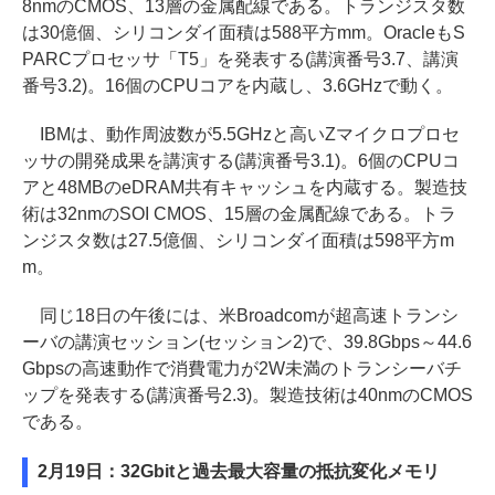
8nmのCMOS、13層の金属配線である。トランジスタ数
は30億個、シリコンダイ面積は588平方mm。OracleもS
PARCプロセッサ「T5」を発表する(講演番号3.7、講演
番号3.2)。16個のCPUコアを内蔵し、3.6GHzで動く。
IBMは、動作周波数が5.5GHzと高いZマイクロプロセ
ッサの開発成果を講演する(講演番号3.1)。6個のCPUコ
アと48MBのeDRAM共有キャッシュを内蔵する。製造技
術は32nmのSOI CMOS、15層の金属配線である。トラ
ンジスタ数は27.5億個、シリコンダイ面積は598平方m
m。
同じ18日の午後には、米Broadcomが超高速トランシ
ーバの講演セッション(セッション2)で、39.8Gbps～44.6
Gbpsの高速動作で消費電力が2W未満のトランシーバチ
ップを発表する(講演番号2.3)。製造技術は40nmのCMOS
である。
2月19日：32Gbitと過去最大容量の抵抗変化メモリ