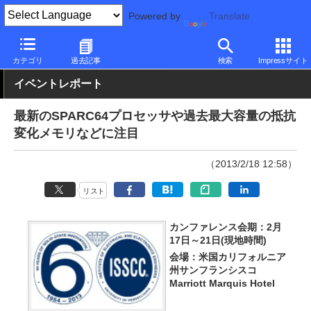
Powered by
Translate
PC Watch
市場
技術
その他
カテゴリ
過去記事
検索
Impressサイト
イベントレポート
最新のSPARC64プロセッサや過去最大容量の抵抗
変化メモリなどに注目
（2013/2/18 12:58）
リスト
カンファレンス会期：2月
17日～21日(現地時間)
会場：米国カリフォルニア
州サンフランシスコ
Marriott Marquis Hotel