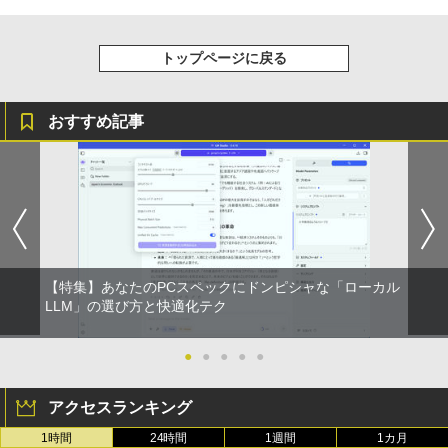
ちいかわ なんか小さくてかわいいやつ
4
【2026年アップグレード版】AOKIMI ワイヤ
BUGS LIFE
スーパーの裏でヤニ吸うふたり 9巻 (デジタル
（4） （ワイドKC） [ ナガノ ]
レスイヤホン bluetooth イヤホン V12 小型
版ビッグガンガンコミックス)
コカ・コーラ やかんの麦茶 from 爽健美茶 ラ
トップページに戻る
軽量 ブルートゥースHi-Fi 最大36時間再生 ぶ
ベルレス 650mlPET×24本
￥250
￥1,210
るーとゅーす コードレス ENCノイズキャン
￥810
セリング 自動ペアリング Type-C充電 マイク
￥1,653
付き 防水 タッチ式音量調整 スポーツ/通勤/通
おすすめ記事
学/WEB会議(ホワイト)
On My Road (Stadium ver.)
ONE PIECE モノクロ版 115 (ジャンプコミッ
うごく！あそべる！ 超かんたん工作
5
￥1,964
クスDIGITAL)
（全6巻） （0） [ ヒダ オサム ]
by Amazon 炭酸水 ラベルレス 500ml ×24本
強炭酸水 ペットボトル 500ミリリットル (Sm
￥250
art Basic)
￥594
￥19,140
Xiaomi シャオミ REDMI Buds 8 Lite ワイヤ
レスイヤホン Bluetooth 5.4 ノイズキャンセ
￥1,625
リング ANC 36時間再生
【特集】あなたのPCスペックにドンピシャな「ローカル
￥2,980
LLM」の選び方と快適化テク
●
●
●
●
●
アクセスランキング
1時間
24時間
1週間
1カ月