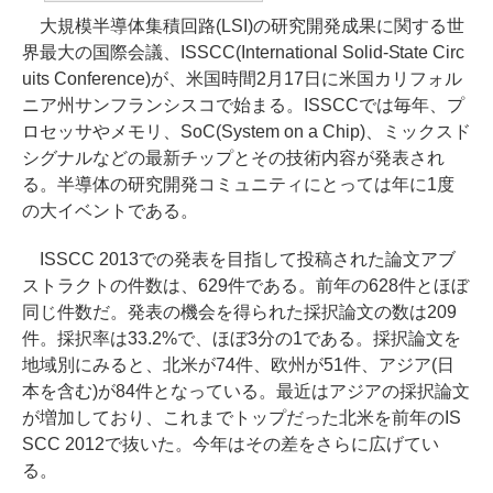
大規模半導体集積回路(LSI)の研究開発成果に関する世
界最大の国際会議、ISSCC(International Solid-State Circ
uits Conference)が、米国時間2月17日に米国カリフォル
ニア州サンフランシスコで始まる。ISSCCでは毎年、プ
ロセッサやメモリ、SoC(System on a Chip)、ミックスド
シグナルなどの最新チップとその技術内容が発表され
る。半導体の研究開発コミュニティにとっては年に1度
の大イベントである。
ISSCC 2013での発表を目指して投稿された論文アブ
ストラクトの件数は、629件である。前年の628件とほぼ
同じ件数だ。発表の機会を得られた採択論文の数は209
件。採択率は33.2%で、ほぼ3分の1である。採択論文を
地域別にみると、北米が74件、欧州が51件、アジア(日
本を含む)が84件となっている。最近はアジアの採択論文
が増加しており、これまでトップだった北米を前年のIS
SCC 2012で抜いた。今年はその差をさらに広げてい
る。