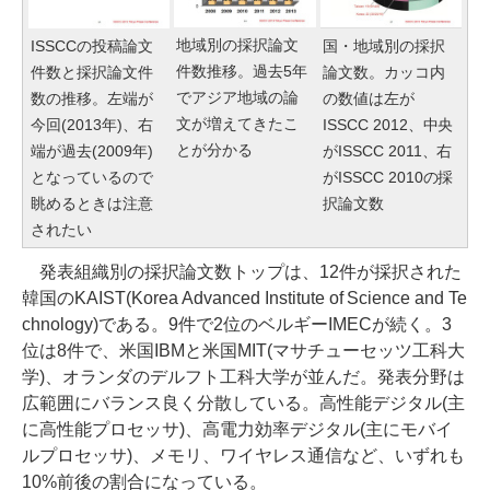
地域別の採択論文
ISSCCの投稿論文
国・地域別の採択
件数推移。過去5年
件数と採択論文件
論文数。カッコ内
でアジア地域の論
数の推移。左端が
の数値は左が
文が増えてきたこ
今回(2013年)、右
ISSCC 2012、中央
とが分かる
端が過去(2009年)
がISSCC 2011、右
となっているので
がISSCC 2010の採
眺めるときは注意
択論文数
されたい
発表組織別の採択論文数トップは、12件が採択された
韓国のKAIST(Korea Advanced Institute of Science and Te
chnology)である。9件で2位のベルギーIMECが続く。3
位は8件で、米国IBMと米国MIT(マサチューセッツ工科大
学)、オランダのデルフト工科大学が並んだ。発表分野は
広範囲にバランス良く分散している。高性能デジタル(主
に高性能プロセッサ)、高電力効率デジタル(主にモバイ
ルプロセッサ)、メモリ、ワイヤレス通信など、いずれも
10%前後の割合になっている。