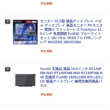
中古パソコン | Dell | OptiPlex 3040 SFF
2
￥8,888
| Windows11 | デスクトップ | 一年保証 |
第6世代 | Core i5 6500 3.2(～最大3.6)G
Hz | MEM:8GB | HDD:500GB | DVD-RO
【1500円OFFクーポン】【テンキー&DV
M | Win11Pro64Bit | VGAなしモデル
2
Dドライブ】中古ノートパソコン 中古パ
モニター 21.5型 液晶ディスプレイ ベゼ
2
ソコン 15.6インチ SSD128GB メモリ8G
ル ディスプレイ 液晶モニター PCモニタ
￥9,980
B Core i5 第7世代 Microsoft Office付き
ー 壁掛け フリッカーレス FreeSync 21.
Windows11 富士通 Lifebook A747 ノー
5インチ 角度調節 FullHD ブルーライト
トパソコン 中古 PC パソコン 中古ノート
カット VAパネル VESAフル FHDノング
PC SSD1TB メモリ16GB
レア MAXZEN JM22CH02
【今だけ】全品ポイント10倍 お買い物マ
3
ラソン★8/4～8/11★中古パソコン デス
￥17,800
￥9,480
クトップPC FUJITSU ESPRIMO Q558/B
Core i5 9500T メモリ8GB 中古SSD 2.5
インチ256GB Windows11 Pro 64bit
【送料無料】【1年保証】
最大180日保証｜第10世代｜中古ノート
Yoothi 互換品 液晶 14.0インチ NT140F
3
3
パソコン Windows11 office付き｜Core
HM-N43 NT140FHM-N44 NT140FHM-N
￥22,800
i3 第10世代｜メモリ8GB SSD256GB｜1
45 交換用 FullHD 1920x1080 IPS LED L
5.6インチ｜メーカー選択可能｜整備済み
CD 液晶ディスプレイ 修理交換用液晶パ
中古パソコン｜Microsoft office 2019搭
ネル
載｜ノートパソコン｜中古パソコン｜パ
HP ProDesk 400 G7 SFF Core i3-10100
4
ソコン｜中古ノートPC｜ノートPC
￥9,800
/ DDR4メモリ8GB / SSD256GBWin11Pr
o 64bit 搭載 【中古】 デスクトップパソ
￥29,800
コン