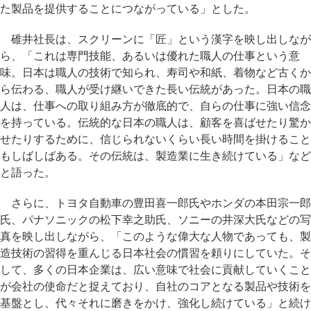
た製品を提供することにつながっている」とした。
碓井社長は、スクリーンに「匠」という漢字を映し出しなが
ら、「これは専門技能、あるいは優れた職人の仕事という意
味。日本は職人の技術で知られ、寿司や和紙、着物など古くか
ら伝わる、職人が受け継いできた長い伝統があった。日本の職
人は、仕事への取り組み方が徹底的で、自らの仕事に強い信念
を持っている。伝統的な日本の職人は、顧客を喜ばせたり驚か
せたりするために、信じられないくらい長い時間を掛けること
もしばしばある。その伝統は、製造業に生き続けている」など
と語った。
さらに、トヨタ自動車の豊田喜一郎氏やホンダの本田宗一郎
氏、パナソニックの松下幸之助氏、ソニーの井深大氏などの写
真を映し出しながら、「このような偉大な人物であっても、製
造技術の習得を重んじる日本社会の慣習を頼りにしていた。そ
して、多くの日本企業は、広い意味で社会に貢献していくこと
が会社の使命だと捉えており、自社のコアとなる製品や技術を
基盤とし、代々それに磨きをかけ、強化し続けている」と続け