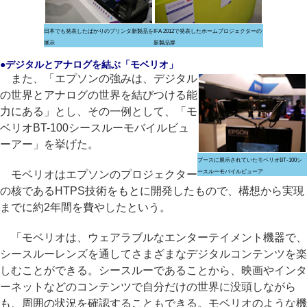
日本でも発表したばかりのプリンタ新製品を
IFA 2012で発表したホームプロジェクターの
展示
新製品群
●デジタルとアナログを結ぶ「モベリオ」
また、「エプソンの強みは、デジタル
の世界とアナログの世界を結びつける能
力にある」とし、その一例として、「モ
ベリオBT-100シースルーモバイルビュ
ーアー」を挙げた。
ブースに展示されていたモベリオBT-100シ
モベリオはエプソンのプロジェクター
ースルーモバイルビューア
の核であるHTPS技術をもとに開発したもので、構想から実現
までに約2年間を費やしたという。
「モベリオは、ウェアラブルなエンターテイメント機器で、
シースルーレンズを通してさまざまなデジタルコンテンツを楽
しむことができる。シースルーであることから、映画やインタ
ーネットなどのコンテンツで自分だけの世界に没頭しながら
も、周囲の状況を確認することもできる。モベリオのような機