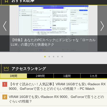
おすすめ記事
ットル (Smart Basic)
￥770
■新品■Panasonic Let's note CF-SZ5 C
【中古良品】【安心保証】PHILIPS 223V
月刊少女野崎くん（18）特装版 セレク
1
1
1
￥1,380
F-SZ6 CF-SV1 CF-SV2 CF-SV7 CF-SV8
5L 21.5 インチフル HD 液晶モニター HD
ト小冊子「堀と鹿島編」付き （SEコミッ
CF-SV9 日本語キーボード
MI VGA 入力 角度調整可能
クスプレミアム） [ 椿いづみ ]
異世界居酒屋「のぶ」(22) (角川コミックス・
エース)
【Amazon.co.jp限定】 い・ろ・は・す 2L P
￥4,620
￥4,200
￥1,650
ET ラベルレス ×8本
￥832
￥1,112
【特集】あなたのPCスペックにドンピシャな「ローカル
【期間限定破格金額！】新生活 新古品 W
【超特価】厳選大手メーカー 液晶モニタ
【 限定生産・特典つき 】YUZURU2027
LLM」の選び方と快適化テク
2
2
2
in11搭載 パソコンノートパソコンoffice
ー シークレット 22-23型ワイド フルHD
羽生結弦カレンダー壁掛け版 [ 能登 直 ]
ONE PIECE モノクロ版 115 (ジャンプコミッ
付き 初心者向けノートPC 初期設定済 1
（1920x1080） HDMI指定可 ノングレア
クスDIGITAL)
by Amazon 天然水ラベルレス 2L×9本
5.6型 インテル高速CPU ランダムで発送
EIZO IIYAMA 三菱 富士通 NEC IO-DATA
●
●
●
●
●
￥5,170
メモリ4GB～ 高速SSD1TB 最大 フルHD
Dell HP PHILIPS等 液晶ディスプレイ
Webカメラ zoom 軽量薄型 無線 型番更
【中古】
￥594
￥1,117
アクセスランキング
新で在庫処分
￥4,480
1時間
24時間
1週間
1カ月
￥9,980
給与小六法 令和9年版 [ 一般財団法人
3
HUNTER×HUNTER モノクロ版 39 (ジャンプ
人事行政研究所 ]
【今すぐ読みたい！人気記事】VRAM 16GBでも安いRadeon RX
コミックスDIGITAL)
by Amazon 炭酸水 ラベルレス 500ml ×24本
9000、GeForceで言うとどのぐらいの性能？ - PC Watch
強炭酸水 ペットボトル 500ミリリットル (Sm
ASUS エイスース 液晶ディスプレイ Ey
￥11,000
3
art Basic)
【マラソンP5倍/10%オフクーポン】中古
e Care [ 21.45型 / フルHD(1920×1080) /
￥572
3
VRAM 16GBでも安いRadeon RX 9000、GeForceで言うとどの
ノートパソコン Dell Latitude 7380 第6
ワイド ] ブラック VP227HF
ぐらいの性能？
世代 Core i5 メモリ8GB SSD128GB 12.
￥1,625
5インチフルHD Windows11 Pro カメラ