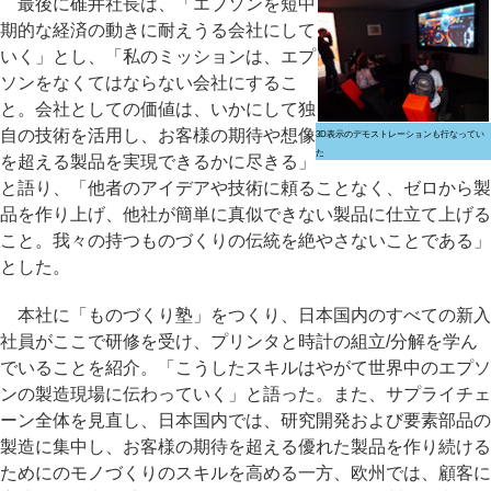
最後に碓井社長は、「エプソンを短中
期的な経済の動きに耐えうる会社にして
いく」とし、「私のミッションは、エプ
ソンをなくてはならない会社にするこ
と。会社としての価値は、いかにして独
自の技術を活用し、お客様の期待や想像
3D表示のデモストレーションも行なってい
た
を超える製品を実現できるかに尽きる」
と語り、「他者のアイデアや技術に頼ることなく、ゼロから製
品を作り上げ、他社が簡単に真似できない製品に仕立て上げる
こと。我々の持つものづくりの伝統を絶やさないことである」
とした。
本社に「ものづくり塾」をつくり、日本国内のすべての新入
社員がここで研修を受け、プリンタと時計の組立/分解を学ん
でいることを紹介。「こうしたスキルはやがて世界中のエプソ
ンの製造現場に伝わっていく」と語った。また、サプライチェ
ーン全体を見直し、日本国内では、研究開発および要素部品の
製造に集中し、お客様の期待を超える優れた製品を作り続ける
ためにのモノづくりのスキルを高める一方、欧州では、顧客に