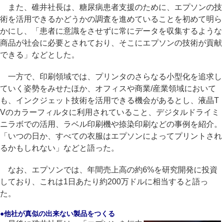
また、碓井社長は、糖尿病患者支援のために、エプソンの技
術を活用できるかどうかの調査を進めていることを初めて明ら
かにし、「患者に意識をさせずに常にデータを収集するような
商品が社会に必要とされており、そこにエプソンの技術が貢献
できる」などとした。
一方で、印刷領域では、プリンタのさらなる小型化を追求し
ていく姿勢をみせたほか、オフィスや商業/産業領域において
も、インクジェット技術を活用できる機会があるとし、液晶T
Vのカラーフィルタに利用されていること、デジタルドライミ
ニラボでの活用、ラベル印刷機や捺染印刷などの事例を紹介。
「いつの日か、すべての衣服はエプソンによってプリントされ
るかもしれない」などと語った。
なお、エプソンでは、年間売上高の約6%を研究開発に投資
しており、これは1日あたり約200万ドルに相当すると語っ
た。
●他社が真似の出来ない製品をつくる