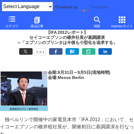
Powered by
Translate
PC Watch
イベント
IFA
2012
カテゴリ
過去記事
検索
Impressサイト
【IFA 2012レポート】
セイコーエプソンの碓井社長が基調講演
～「エプソンのプリンタは今後も小型化を追求する」
リスト
会期:8月31日～9月5日(現地時間)
会場:Messe Berlin
基調講演を行なう碓井稔氏
独ベルリンで開催中の家電見本市「IFA 2012」において、セ
イコーエプソンの碓井稔社長が、開催初日に基調講演を行なっ
た。