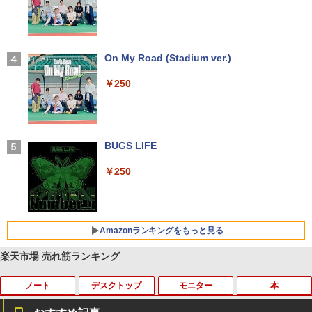
￥14,990
【2026年アップグレード版】AOKIMI ワイヤ
On My Road (Stadium ver.)
レスイヤホン bluetooth イヤホン V12 小型
軽量 ブルートゥースHi-Fi 最大36時間再生 ぶ
￥250
るーとゅーす コードレス ENCノイズキャン
セリング 自動ペアリング Type-C充電 マイク
付き 防水 タッチ式音量調整 スポーツ/通勤/通
学/WEB会議(ホワイト)
BUGS LIFE
￥1,964
￥250
Xiaomi シャオミ REDMI Buds 8 Lite ワイヤ
レスイヤホン Bluetooth 5.4 ノイズキャンセ
リング ANC 36時間再生
Amazonランキングをもっと見る
￥3,480
楽天市場 売れ筋ランキング
ノート
デスクトップ
モニター
本
by Amazon 天然水 ラベルレス 500ml ×24本
薬屋のひとりごと 17巻 (デジタル版ビッグガ
富士山の天然水 バナジウム含有 水 ミネラル
ンガンコミックス)
ウォーター ペットボトル 静岡県産 500ミリリ