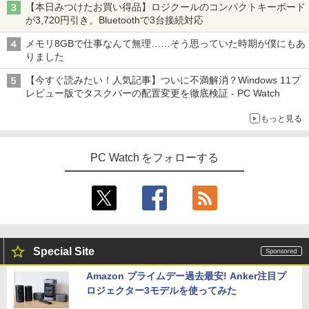
￥10,980
【本日みつけたお買い得品】ロジクールのコンパクトキーボード
Bluetooth Wi-Fi 送料無料 保証付き
【3千円以上送料無料】タッチペンで音が
スーパーの裏でヤニ吸うふたり 9巻 (デジタル
4
が3,720円引き。Bluetoothで3台接続対応
聞ける!はじめてずかん1000 英語つき／
版ビッグガンガンコミックス)
コカ・コーラ やかんの麦茶 from 爽健美茶 ラ
￥13,800
小学館辞典編集部
ベルレス 650mlPET×24本
メモリ8GBで仕事なんて無理……そう思っていた時期が僕にもあ
【1,000円クーポン＋ポイント最大31.5%
￥810
4
りました
￥5,478
還元！】ゲーミングモニター 23.8インチ
￥2,009
フルHD(1920×1080) IPS 144Hz 103%sR
【今すぐ読みたい！人気記事】ついに不満解消？Windows 11プ
往復送料込！パソコンレンタルハイスペ
GB 1500:1コントラスト比 300cd 高色精
4
レビュー版でタスクバーの配置変更を徹底検証 - PC Watch
ックモデルCore i7/16G/SSD/カメラ付き
度 低ブルーライト フリッカーフリー Ad
（4週間延長）【Office2024セット】イ
ative Sync対応HDMI1.4×2 DP1.2×1 3年
薬屋のひとりごと 17巻 【電子書籍】[ 日
5
もっと見る
ンストール済※この商品はレンタルで
保証 KTC H24B9S
向夏 ]
す。販売品ではありません。ご了承下さ
い。
￥11,979
￥770
PC Watch をフォローする
￥14,300
【公式店】 モニター 23.8インチ 144Hz
5
FHD pcモニター フリッカーレス FullHD
Panasonic Let's note CF-SZ6/12.1型F
ブルーライトカット ノングレア ディスプ
5
HD / 第7世代 Core i3-7100U /中古ノート
レイ HDMI 144hz pcモニター Adaptive-
パソコン win11 office付・整備済み品・
Sync ブラック MAXZEN MJM24IC01 M
Special Site
メモリ8GB / 高速SSD搭載 / Webカメラ /
JM24IC02-F144 マクスゼン マクスゼン
HDMI・VGA / WiFi / 超軽量モバイルノー
レビューCP1000
Amazon プライムデー過去最安! Anker注目プ
ト ・初期設定不要
ロジェクター3モデルを使ってみた
￥13,280
￥14,800