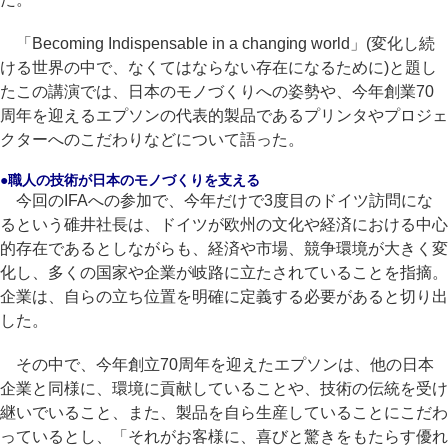
「Becoming Indispensable in a changing world」(変化し続
ける世界の中で、なくてはならない存在になるために)と題し
たこの講演では、日本のモノづくりへの姿勢や、今年創業70
周年を迎えるエプソンの代表的製品であるプリンタやプロジェ
クターへのこだわりなどについて語った。
●職人の技術が日本のモノづくりを支える
今回のIFAへの参加で、今年だけで3度目のドイツ訪問にな
るという碓井社長は、ドイツが欧州の文化や経済における中心
的存在であるとしながらも、経済や市場、競争環境が大きく変
化し、多くの国家や企業が岐路に立たされていることを指摘。
企業は、自らの立ち位置を明確に定義する必要があると切り出
した。
その中で、今年創立70周年を迎えたエプソンは、他の日本
企業と同様に、環境に貢献していることや、技術の伝統を受け
継いでいること、また、製品を自ら生産していることにこだわ
っているとし、「それがお客様に、喜びと驚きをもたらす優れ