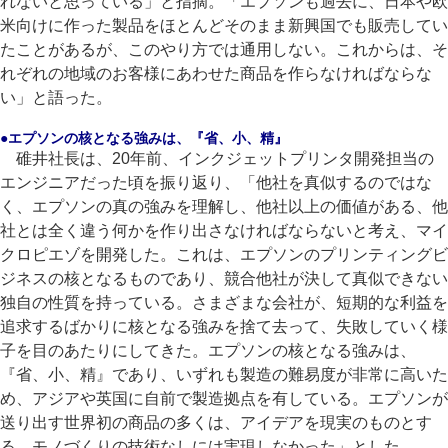
れないと思っている」と指摘。「エプソンも過去に、日本や欧
米向けに作った製品をほとんどそのまま新興国でも販売してい
たことがあるが、このやり方では通用しない。これからは、そ
れぞれの地域のお客様にあわせた商品を作らなければならな
い」と語った。
●エプソンの核となる強みは、『省、小、精』
碓井社長は、20年前、インクジェットプリンタ開発担当の
エンジニアだった頃を振り返り、「他社を真似するのではな
く、エプソンの真の強みを理解し、他社以上の価値がある、他
社とは全く違う何かを作り出さなければならないと考え、マイ
クロピエゾを開発した。これは、エプソンのプリンティングビ
ジネスの核となるものであり、競合他社が決して真似できない
独自の性質を持っている。さまざまな会社が、短期的な利益を
追求するばかりに核となる強みを捨て去って、失敗していく様
子を目のあたりにしてきた。エプソンの核となる強みは、
『省、小、精』であり、いずれも製造の難易度が非常に高いた
め、アジアや英国に自前で製造拠点を有している。エプソンが
送り出す世界初の商品の多くは、アイデアを現実のものとす
る、モノづくりの技術なしには実現しなかった」とした。