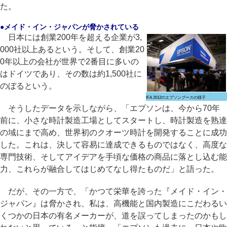
た。
●メイド・イン・ジャパンが脅かされている
日本には創業200年を超える企業が3,
000社以上あるという。そして、創業20
0年以上の会社が世界で2番目に多いの
はドイツであり、その数は約1,500社に
のぼるという。
IFA 2012のエプソンブースの様子
そうしたデータを示しながら、「エプソンは、今から70年
前に、小さな時計製造工場としてスタートし、時計製造を熟達
の域にまで高め、世界初のクオーツ時計を開発することに成功
した。これは、決して容易に達成できるものではなく、高度な
専門技術、そしてアイデアを手頃な価格の商品に落とし込む能
力、これらが融合してはじめてなし得たものだ」と語った。
だが、その一方で、「かつて栄華を誇った『メイド・イン・
ジャパン』は脅かされ、私は、高機能と国内製造にこだわるい
くつかの日本の有名メーカーが、道を誤ってしまったのかもし