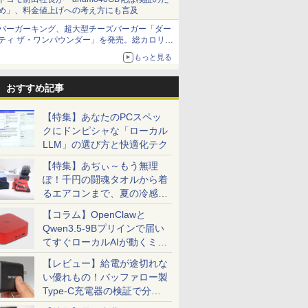
め」、料金値上げへの考え方にも言及
バーガーキング、超大型チーズバーガー「ダー
ティ ザ・ワンパウンダー」を発売。総カロリー
約1656kcal、総重量約527g！
もっと見る
おすすめ記事
【特集】あなたのPCスペッ
クにドンピシャな「ローカル
LLM」の選び方と快適化テク
【特集】あぢぃ～もう無理
ぽ！千円の闘魂タオルから着
るエアコンまで、夏の冷感グ
ッズ一挙紹介
【コラム】OpenClawと
Qwen3.5-9Bプリインで届い
てすぐローカルAIが動くミニ
PC「SER9 Pro」
【レビュー】給電が途切れな
い優れもの！バッファロー製
Type-C充電器の検証で分か
ったこと