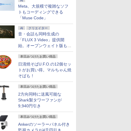
AI
Meta、大規模で複雑なソフ
トもコーディングできる
「Muse Code」
AI
クリエイター
音・会話も同時生成の
「FLUX 3 Video」提供開
始。オープンウェイト版も計
画
本日みつけたお買い得品
日清焼そばU.F.O.の12個セッ
トがお買い得。マルちゃん焼
そばも！
本日みつけたお買い得品
2方向同時に送風可能な
Shark製タワーファンが
9,940円引き
本日みつけたお買い得品
Ankerのソーラーパネル付き
監視カメラが4千円引き