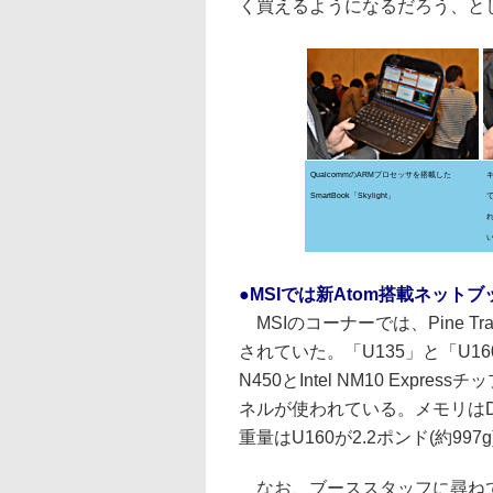
く買えるようになるだろう、と
QualcommのARMプロセッサを搭載した
SmartBook「Skylight」
●MSIでは新Atom搭載ネット
MSIのコーナーでは、Pine 
されていた。「U135」と「U1
N450とIntel NM10 Expr
ネルが使われている。メモリはDDR
重量はU160が2.2ポンド(約99
なお、ブーススタッフに尋ねて