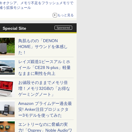
キオクシア、メモリ不足をフラッシュメモリで
補う拡張モジュール
もっと見る
Special Site
鳥肌ものの「DENON
HOME」サウンドを体感し
た！
レイズ鍛造1ピースアルミホ
イール「CE28 N-plus」軽量
なままに剛性を向上
お値段そのままでメモリ倍
増！メモリ32GBの「お得な
ゲーミングノート」
Amazon プライムデー過去最
安! Anker注目プロジェクタ
ー3モデルを使ってみた
エントリーなのに脅威の実
力!「Osprey」Noble Audioワ