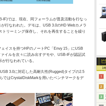
135の本体左側面
U135の本体右側面
rum(USB-IF)では、現在、同フォーラムが普及活動を行なっ
モが行なわれた。デモは、USB 3.0のHD Webカメラ
像をストリーミング保存し、それを再生することを繰り
ェイスを持つHPのノートPC「Envy 15」にUSB
ファイルを次々に読み出すデモや、USB-IFが認証試
示が行なわれている。
1
B 3.0に対応した高耐久性(Rugged)タイプの2.5
はCrystalDiskMarkを用いたベンチマークをデ