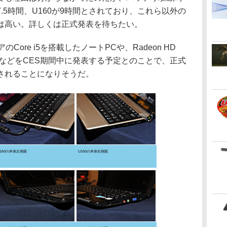
7.5時間、U160が9時間とされており、これら以外の
は高い。詳しくは正式発表を待ちたい。
アのCore i5を搭載したノートPCや、Radeon HD
品などをCES期間中に発表する予定とのことで、正式
されることになりそうだ。
160の本体左側面
U160の本体右側面