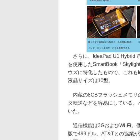
「IdeaPad U1 Hybrid」
W
取り外すと自動的にUNIXベースのOSが動作。
インターネット上のサービスを利用できる
さらに、IdeaPad U1 Hyb
を使用したSmartBook「Sky
ウズに特化したもので、これもIde
液晶サイズは10型。
内蔵の8GBフラッシュメモリ
タ転送などを容易にしている。
いた。
通信機能は3GおよびWi-Fi
版で499ドル。AT&Tとの協