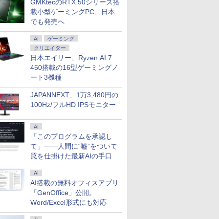
GMKtecのRTX 50シリーズ搭
載小型ゲーミングPC、日本
でも発売へ
AI
ゲーミング
クリエイター
日本エイサー、Ryzen AI 7
450搭載の16型ゲーミングノ
ート3機種
JAPANNEXT、1万3,480円の
100Hz/フルHD IPSモニター
AI
「このプログラムを承認し
て」――人間に“嘘”をついて
罠を仕掛けた最新AIの手口
AI
AI搭載の無料オフィスアプリ
「GenOffice」公開。
Word/Excel形式にも対応