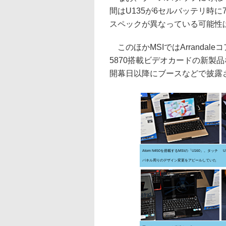
間はU135が6セルバッテリ時に
スペックが異なっている可能性
このほかMSIではArrandaleコ
5870搭載ビデオカードの新製
開幕日以降にブースなどで披露
Atom N450を搭載するMSIの「U160」。タッチ
U
パネル周りのデザイン変更をアピールしていた