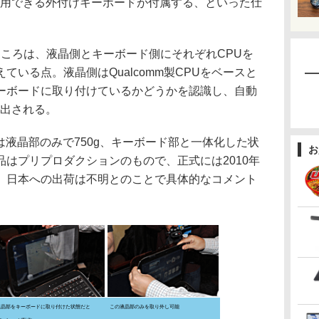
利用できる外付けキーボードが付属する、といった仕
の面白いところは、液晶側とキーボード側にそれぞれCPUを
ている点。液晶側はQualcomm製CPUをベースと
ーボードに取り付けているかどうかを認識し、自動
し出される。
は液晶部のみで750g、キーボード部と一体化した状
お
示品はプリプロダクションのもので、正式には2010年
。日本への出荷は不明とのことで具体的なコメント
液晶部をキーボードに取り付けた状態だと
この液晶部のみを取り外し可能