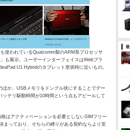
indowsが動作
キーボードと液晶のコネクタ部
IdeaPad U1 Hybridの天板。レッドのカラーリ
ングになっていた
最
ridでも使われているQualcomm製のARM系プロセッサ
light」も展示。ユーザーインターフェイスはWebブラ
aPad U1 Hybridのタブレット形状時に近いもの。
のほか、USBメモリをドングル状にすることでデー
バッテリ駆動時間が10時間という点もアピールして
。価格はアクティベーションを必要としないSIMフリー
業が決まっており、そちらの縛りがある契約ならより安