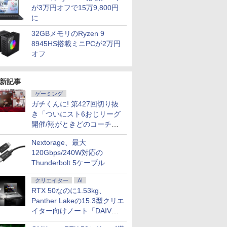
が3万円オフで15万9,800円
に
32GBメモリのRyzen 9
8945HS搭載ミニPCが2万円
オフ
新記事
ゲーミング
ガチくんに! 第427回切り抜
き「ついにスト6おじリーグ
開催/翔がときどのコーチ就
任など」
Nextorage、最大
120Gbps/240W対応の
Thunderbolt 5ケーブル
クリエイター
AI
RTX 50なのに1.53kg、
Panther Lakeの15.3型クリエ
イター向けノート「DAIV
Z5」