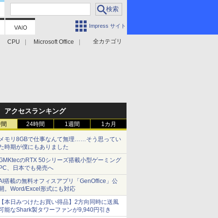
Impress サイト
全カテゴリ
CPU
Microsoft Office
アクセスランキング
時間
24時間
1週間
1カ月
メモリ8GBで仕事なんて無理……そう思ってい
た時期が僕にもありました
GMKtecのRTX 50シリーズ搭載小型ゲーミング
PC、日本でも発売へ
AI搭載の無料オフィスアプリ「GenOffice」公
開。Word/Excel形式にも対応
【本日みつけたお買い得品】2方向同時に送風
可能なShark製タワーファンが9,940円引き