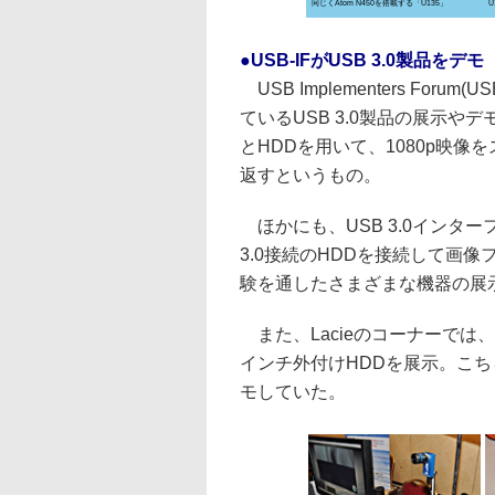
同じくAtom N450を搭載する「U135」
U
●USB-IFがUSB 3.0製品をデモ
USB Implementers Fo
ているUSB 3.0製品の展示やデ
とHDDを用いて、1080p映
返すというもの。
ほかにも、USB 3.0インターフ
3.0接続のHDDを接続して画像
験を通したさまざまな機器の展
また、Lacieのコーナーでは、US
インチ外付けHDDを展示。こちらで
モしていた。