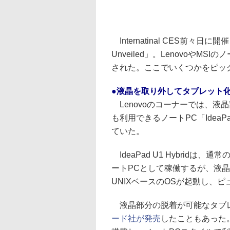
Internatinal CES前々
Unveiled」。Lenovoや
された。ここでいくつかをピッ
●液晶を取り外してタブレット化
Lenovoのコーナーでは、液
も利用できるノートPC「IdeaP
ていた。
IdeaPad U1 Hybridは、通
ートPCとして稼働するが、液
UNIXベースのOSが起動し、
液晶部分の脱着が可能なタブレ
ード社が発売
したこともあった