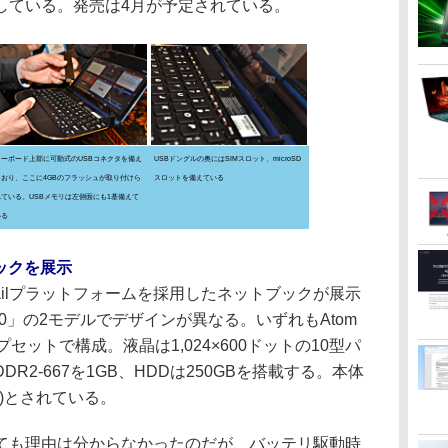
している。発売は4月が予定されている。
キーボード上部に可動式のUSBコネクタを備え
USBドングルの奥にはSIMスロット、microSD
ており、ここに4GBのフラッシュが取り付けら
スロットを備えている
れている。USBメモリは左側面にも1基備えて
いる
ブックを展示
Trailプラットフォームを採用したネットブックが展示
60」の2モデルでデザインが異なる。いずれもAtom
essチップセットで構成。液晶は1,024×600ドットの10型パ
2-667を1GB、HDDは250GBを搭載する。本体
7g)とされている。
も理由は分からなかったのだが、バッテリ駆動時