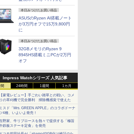
本日みつけたお買い得品
ASUSのRyzen AI搭載ノート
が3万円オフで15万9,800円
に
本日みつけたお買い得品
32GBメモリのRyzen 9
8945HS搭載ミニPCが2万円
オフ
Impress Watchシリーズ 人気記事
時間
24時間
1週間
1カ月
【家電レビュー】手ごわい雑草との戦い、コメ
リの草刈機で完全勝利 掃除機感覚で使えた
ミスド「Mrs. GREEN APPLE」のコラボドーナ
ツ4種、いよいよ発売！
吉野家、牛リブロースを熱々で提供する「極旨
牛鉄板ステーキ定食」を発売
ドコモ前田社長が「ahamo40GB化は検証のた