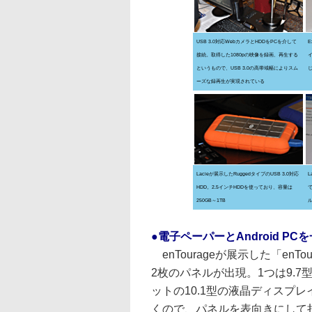
USB 3.0対応WebカメラとHDDをPCを介して
E
接続。取得した1080pの映像を録画、再生する
というもので、USB 3.0の高帯域幅によりスム
ーズな録再生が実現されている
Lacieが展示したRuggedタイプのUSB 3.0対応
L
HDD。2.5インチHDDを使っており、容量は
250GB～1TB
●電子ペーパーとAndroid PC
enTourageが展示した「enT
2枚のパネルが出現。1つは9.7型の
ットの10.1型の液晶ディスプ
くので、パネルを表向きにして