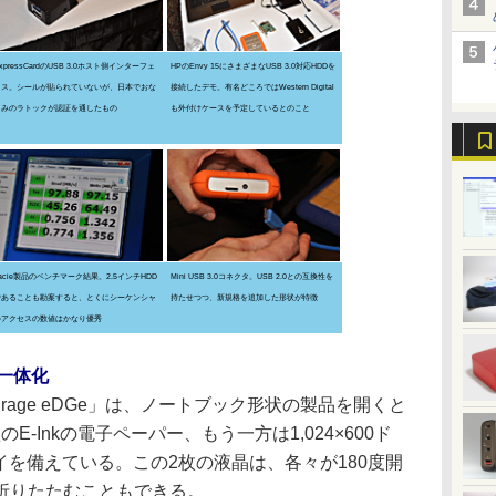
xpressCardのUSB 3.0ホスト側インターフェ
HPのEnvy 15にさまざまなUSB 3.0対応HDDを
イス。シールが貼られていないが、日本でおな
接続したデモ。有名どころではWestern Digital
じみのラトックが認証を通したもの
も外付けケースを予定しているとのこと
acie製品のベンチマーク結果。2.5インチHDD
Mini USB 3.0コネクタ。USB 2.0との互換性を
であることも勘案すると、とくにシーケンシャ
持たせつつ、新規格を追加した形状が特徴
ルアクセスの数値はかなり優秀
を一体化
ourage eDGe」は、ノートブック形状の製品を開くと
E-Inkの電子ペーパー、もう一方は1,024×600ド
レイを備えている。この2枚の液晶は、各々が180度開
折りたたむこともできる。