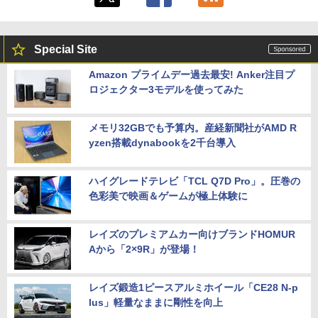
Special Site
Amazon プライムデー過去最安! Anker注目プ
ロジェクター3モデルを使ってみた
メモリ32GBでも予算内。産経新聞社がAMD R
yzen搭載dynabookを2千台導入
ハイグレードテレビ「TCL Q7D Pro」。圧巻の
色彩美で映画＆ゲームが極上体験に
レイズのプレミアムカー向けブランドHOMUR
Aから「2×9R」が登場！
レイズ鍛造1ピースアルミホイール「CE28 N-p
lus」軽量なままに剛性を向上