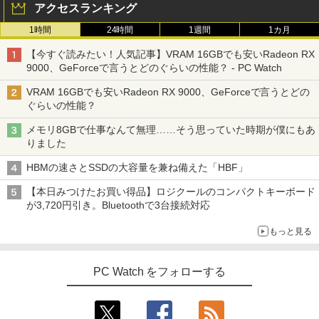
5
アクセスランキング
リング ANC 36時間再生
8/11まで】 ASUS｜エイスース PCモニ
￥91,999
ター Eye Care ブラック VP227HF [21.4
1時間
24時間
1週間
1カ月
5型 /フルHD(1920×1080) /ワイド /100H
￥3,480
z]
【今すぐ読みたい！人気記事】VRAM 16GBでも安いRadeon RX
9000、GeForceで言うとどのぐらいの性能？ - PC Watch
【中古パソコン】Apple iMac 24inch M
￥10,980
5
GPC3J/A A2438 4.5K 2021 一体型 Touc
VRAM 16GBでも安いRadeon RX 9000、GeForceで言うとどの
h ID [Apple M1 8コア メモリ16GB SSD
ぐらいの性能？
256GB 無線 BT カメラ 24インチ Silver
]:美品
メモリ8GBで仕事なんて無理……そう思っていた時期が僕にもあ
りました
￥123,980
HBMの速さとSSDの大容量を兼ね備えた「HBF」
【本日みつけたお買い得品】ロジクールのコンパクトキーボード
が3,720円引き。Bluetoothで3台接続対応
もっと見る
PC Watch をフォローする