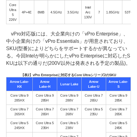
Core
Intel
Ultra
4P+4E
8MB
4.5GHz
3.5GHz
Arc
7
1.85GHz
53TOP
5
130V
226V
vPro対応版には、大企業向けの「vPro Enterprise」、
中小企業向けの「vPro Essentials」が用意されており、
SKU(型番)によりどちらをサポートするかが異なってい
る。今回Intelが明らかにしたvPro Enterpriseに対応したS
KUは以下の通りだ(200V以外は発表される予定の製品)。
【表2】vPro Enterpriseに対応するCore Ultraシリーズ2のSKU
Arrow Lake-
Arrow
Arrow
Arrow Lake-
Lunar Lake
HX
Lake-H
Lake-U
S
Core Ultra 9
Core Ultra 9
Core Ultra 9
Core Ultra 7
Core Ultra 9
285HX
285H
288V
265U
285K
Core Ultra 7
Core Ultra 7
Core Ultra 7
Core Ultra 5
Core Ultra 7
265HX
265H
268V
235U
265K
Core Ultra 5
Core Ultra 5
Core Ultra 5
Core Ultra 5
245HX
235H
238V
245K
Core Ultra 7
Core Ultra 9