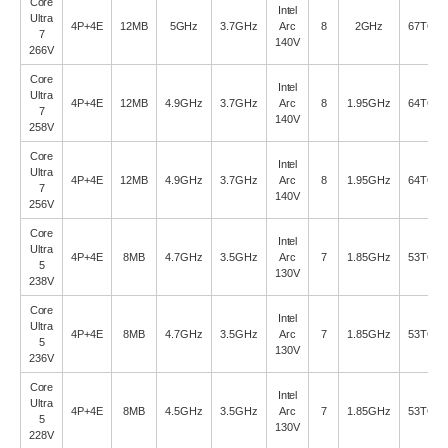
Core
Intel
Ultra
4P+4E
12MB
5GHz
3.7GHz
Arc
8
2GHz
67TOP
7
140V
266V
Core
Intel
Ultra
4P+4E
12MB
4.9GHz
3.7GHz
Arc
8
1.95GHz
64TOP
7
140V
258V
Core
Intel
Ultra
4P+4E
12MB
4.9GHz
3.7GHz
Arc
8
1.95GHz
64TOP
7
140V
256V
Core
Intel
Ultra
4P+4E
8MB
4.7GHz
3.5GHz
Arc
7
1.85GHz
53TOP
5
130V
238V
Core
Intel
Ultra
4P+4E
8MB
4.7GHz
3.5GHz
Arc
7
1.85GHz
53TOP
5
130V
236V
Core
Intel
Ultra
4P+4E
8MB
4.5GHz
3.5GHz
Arc
7
1.85GHz
53TOP
5
130V
228V