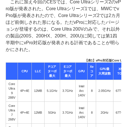
これに加え今回のCESでは、Core Ultraシリーズ2のvP
ro版が発表された。Core Ultraシリーズ1では、MWCでv
Pro版が発表されたので、Core Ultraシリーズ2では2カ月
ほど前倒しされた形になる。ただvProに対応したバージ
ョンが登場するのは、Core Ultra 200Vのみで、それ以外
の製品(200S、200HX、200H、200U)に関しては第1四
半期中にvPro対応版が発表される計画であることが明ら
かにされた。
【表1】vPro対応版Core Ultr
Pコア
Eコア
Xe
GPU最
XMX
CPU
LLC
ターボ
ターボ
GPU
コ
大周波数
TOPS
最大
最大
ア
Core
Intel
Ultra
4P+4E
12MB
5.1GHz
3.7GHz
Arc
8
2.05GHz
67TOP
9
140V
288V
Core
Intel
Ultra
4P+4E
12MB
5GHz
3.7GHz
Arc
8
2GHz
67TOP
7
140V
268V