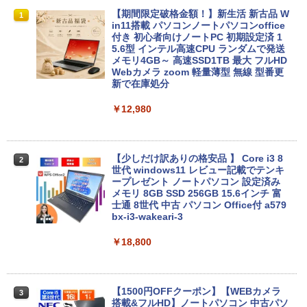
【期間限定破格金額！】新生活 新古品 W
1
in11搭載 パソコンノートパソコンoffice
付き 初心者向けノートPC 初期設定済 1
5.6型 インテル高速CPU ランダムで発送
メモリ4GB～ 高速SSD1TB 最大 フルHD
Webカメラ zoom 軽量薄型 無線 型番更
新で在庫処分
￥12,980
【少しだけ訳ありの格安品 】 Core i3 8
2
世代 windows11 レビュー記載でテンキ
ープレゼント ノートパソコン 設定済み
メモリ 8GB SSD 256GB 15.6インチ 富
士通 8世代 中古 パソコン Office付 a579
bx-i3-wakeari-3
￥18,800
【1500円OFFクーポン】【WEBカメラ
3
搭載&フルHD】ノートパソコン 中古パソ