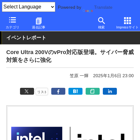
Powered by
Translate
PC Watch
イベント
CES
2025
カテゴリ
過去記事
検索
Impressサイト
イベントレポート
Core Ultra 200VのvPro対応版登場。サイバー脅威
対策をさらに強化
笠原 一輝
2025年1月6日 23:00
リスト