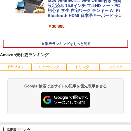
6GB Windows11 WPS Office付き 初期
設定済み 15.6インチ フルHD ノートPC
初心者 学生 在宅ワーク テンキー Wi-Fi
Bluetooth HDMI 日本語キーボード 安い
￥30,800
楽天ランキングをもっと見る
Amazon売れ筋ランキング
イヤフォン
ミュージック
ドリンク
コミック
新品 ミニPC VETESA Intel 6500Y Wind
グリーンハウス 強化ガラスディスプレ
【送料無料】ながい窖／手塚治虫
1
1
1
ows11 WPS Office付き メモリ16GB SS
イ台 GH-DKBB-CL
D256GB UHD 4K対応 HDMI DP 有線LA
￥2,200
N USB3.0 VESAマウント対応 省スペー
￥1,500
Google 検索で当サイトの記事を優先表示させる
Anker Soundcore P40i オフホワイト
BRUCE WAYNE feat. Flo Milli, ATL Jacob
【Amazon.co.jp限定】 い・ろ・は・す 2L P
薬屋のひとりごと 17巻 (デジタル版ビッグガ
ス 超軽量 コンパクトPC
[Explicit]
ET ラベルレス ×8本
ンガンコミックス)
￥7,990
￥34,800
￥250
￥1,112
￥770
中古モニター | 液晶ディスプレイ | I-O D
ちいかわ なんか小さくてかわいいやつ
2
2
ATA | LCD-AH241EDB-B | 23.8型ワイド
（1） （ワイドKC） [ ナガノ ]
TFT 1920×1080(フルHD) | LEDバックラ
新品一体型 pc 一体型パソコン 22型 デス
2
Anker Soundcore P31i ブラック
BRUCE WAYNE feat. Flo Milli, ATL Jacob
by Amazon 天然水 ラベルレス 500ml ×24本
異世界居酒屋「のぶ」(22) (角川コミックス・
イト | スピーカー内蔵 | 2系統入力(VG
クトップパソコン Windows11 MS offic
￥1,100
[Explicit]
富士山の天然水 バナジウム含有 水 ミネラル
エース)
関連リンク