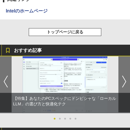
A・HDMI) | ケーブル2本付属(VGA・電源
e搭載 CPU インテル Core i5 高速CPU フ
ウォーター ペットボトル 静岡県産 500ミリリ
￥5,990
ケーブル)【30日保証】
ルHD メモリー 8GB SSD 256GB 初期設
ットル (Smart Basic)
￥250
￥832
定済み キーボードとマウス付属 超薄型 1
Intelのホームページ
78°広視野角 WiFi対応 在宅勤務・ビジネ
￥5,980
￥1,380
ス用
【予約】和山やま 作品4冊セット 小冊子
3
＆アクリルスタンド付き特装版 【2026年
Anker Soundcore Liberty 5 ミッドナイトブ
見知らぬ糸
ONE PIECE モノクロ版 115 (ジャンプコミッ
￥42,800
12月11日発売予定】 わやまやま 夢中さ
トップページに戻る
ラック
クスDIGITAL)
by Amazon 天然水ラベルレス 2L×9本
君に カラオケ行こ ファミレス行こ 特典
PHILIPS モニター 23.6インチ 243V5 VA
3
付き 豪華 限定
￥250
パネル 1920x1080 フルHD HDMI スピー
￥14,990
￥594
カー内蔵 中古ディスプレイ
￥1,117
おすすめ記事
￥11,000
MSI CUBI-5-12M-470JP Core i3-1215U/
3
8GB/256GB SSD Windows 11 Pro 超小
￥6,600
型デスクトップPC
【2026年アップグレード版】AOKIMI ワイヤ
On My Road (Stadium ver.)
HUNTER×HUNTER モノクロ版 39 (ジャンプ
レスイヤホン bluetooth イヤホン V12 小型
コミックスDIGITAL)
by Amazon 炭酸水 ラベルレス 500ml ×24本
￥75,700
月がきれいな夜に、誰かに思い出してほ
4
軽量 ブルートゥースHi-Fi 最大36時間再生 ぶ
強炭酸水 ペットボトル 500ミリリットル (Sm
しかった [ 川代紗生 ]
￥250
富士通 17型 SXGA VL-17ESS 液晶ディ
4
るーとゅーす コードレス ENCノイズキャン
art Basic)
￥572
スプレイ 1280×1024 スピーカー内蔵 ブ
セリング 自動ペアリング Type-C充電 マイク
ルーライト低減 DVI-D パソコン用ディス
￥1,760
付き 防水 タッチ式音量調整 スポーツ/通勤/通
￥1,625
プレイ モニター 未使用品 新古品 送料無
【エントリーでポイント100％還元のチ
4
学/WEB会議(ホワイト)
料
ャンス】GMKtec ミニPC AMD Ryzen 5
【特集】あなたのPCスペックにドンピシャな「ローカル
7640HS 6コア12スレッド MAX5.0GHz D
On My Road (Stadium ver.)
スーパーの裏でヤニ吸うふたり 9巻 (デジタル
LLM」の選び方と快適化テク
￥1,964
DR5 32GB/最大128GB Radeon 760M P
版ビッグガンガンコミックス)
￥6,800
コカ・コーラ やかんの麦茶 from 爽健美茶 ラ
CIe3.0 M.2 2280 SSD1TB/最大2×8TB U
【中古】 ドカベン 全48巻完結 [コミック
ベルレス 650mlPET×24本
￥250
5
SB4 Bluetooth5.2 2.5Gbps LAN*2 VES
セット]
●
●
●
●
●
￥810
A 静音 mini pc Windows11 Pro 4K 3画
Xiaomi シャオミ REDMI Buds 8 Lite ワイヤ
￥2,009
面出力 M6 Ultra
レスイヤホン Bluetooth 5.4 ノイズキャンセ
￥23,142
【エントリーで最大全額ポイント還元｜