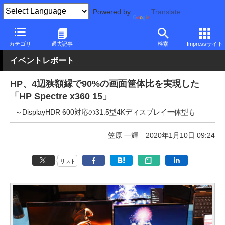
Powered by
Translate
PC Watch
イベント
CES
2020
カテゴリ
過去記事
検索
Impressサイト
イベントレポート
HP、4辺狭額縁で90%の画面筐体比を実現した
「HP Spectre x360 15」
～DisplayHDR 600対応の31.5型4Kディスプレイ一体型も
笠原 一輝
2020年1月10日 09:24
リスト