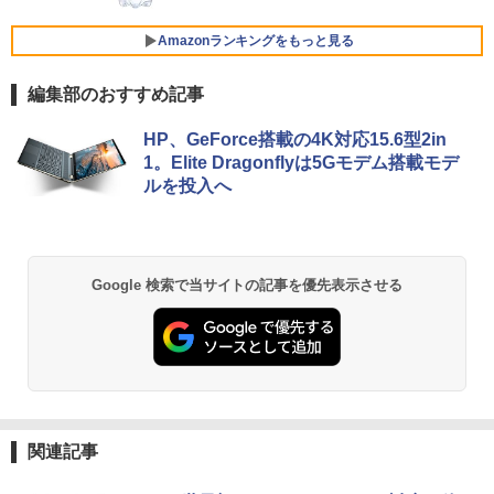
HumanCentric マウンティングブラケッ
5
￥30,500
ト インテルNUC対応 VESAモニターアー
￥2,980
【エントリーでポイント100％還元チャ
Amazonランキングをもっと見る
5
ム延長プレート NUCミニPCコンピュー
ンス】GMKtec G10 ミニPC【AMD Ryz
タ対応
en 5 3500U DDR4 16GB 512GB/256GB/
編集部のおすすめ記事
1T SSD】4C/8T 3.7GHz 64GB 16T拡張
良品 フルHD 13.3インチ TOSHIBA dyna
Windows11 Pro 8K/4K 3画面出力 LAN *
￥4,900
5
薬屋のひとりごと 17巻 (デジタル版ビッグガ
book G83HU Windows11 卓越性能 第1
2 WiFi5 Bluetooth5.0 Nucbox みにpc
HP、GeForce搭載の4K対応15.6型2in
ンガンコミックス)
1世代Core i5-1135G7 16GB 爆速NVMe
Ryzen 5 N95/N97/N100/4300U/N150よ
1。Elite Dragonflyは5Gモデム搭載モデ
式256GB-SSD カメラ 無線Wi-Fi6 リカバ
り高性能
ルを投入へ
￥770
リ Office付き Win11【中古ノートパソコ
ン 中古パソコン 中古PC】税込送料無料
￥61,999
あす楽対応 即日発送（Windows10も対
応可能）
異世界居酒屋「のぶ」(22) (角川コミックス・
Google 検索で当サイトの記事を優先表示させる
￥30,990
エース)
￥832
HUNTER×HUNTER モノクロ版 39 (ジャンプ
コミックスDIGITAL)
関連記事
￥572