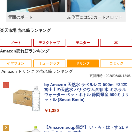
背面のポート
左側面にはSDカードスロット
楽天市場 売れ筋ランキング
ノート
デスクトップ
モニター
本
Amazon売れ筋ランキング
イヤフォン
ミュージック
ドリンク
コミック
【中古・Aランク】富士通 ARROWS Tab
Windows10 Pro 64BIT HP EliteDesk 70
【お買い物マラソン 連動ポイントアッ
キングダム 80 （ヤングジャンプコミッ
1
1
1
1
Amazon ドリンク の売れ筋ランキング
Q7310 Aランク 第10世代 Core i5-10210
5 G2 SFF AMD PRO A4-8350B R5 4GB
プ】エレコム モニターアーム 専用 モニ
クス） [ 原 泰久 ]
U メモリ4GB SSD128GB 13.3型 フルHD
SSD 256GB DVD 中古パソコン デスクト
ターマウントホルダー VESA穴無しモニ
更新日時：2026/08/06 12:06
タッチパネル Windows11 Office 2019
ップ
ター用 アームなし ブラック ELECOM D
￥770
Anker Soundcore P40i オフホワイト
BRUCE WAYNE feat. Flo Milli, ATL Jacob
by Amazon 天然水 ラベルレス 500ml ×24本
純正キーボード・ペン付 整備済み品 送料
PA-DPK1327BK
[Explicit]
富士山の天然水 バナジウム含有 水 ミネラル
無料
￥12,800
ウォーター ペットボトル 静岡県産 500ミリリ
￥5,990
￥1,850
ットル (Smart Basic)
￥250
￥29,800
「こうして日本人だけが騙される」マス
2
￥1,380
コミが報じない「国際政治
【★最大100%ポイント】省スペース ミ
2
ニパソコン デル DELL OptiPlex 3050 M
サンワサプライ モニタアーム CR-LA301
2
Anker Soundcore P31i ブラック
BRUCE WAYNE feat. Flo Milli, ATL Jacob
新品 ノートパソコン office2019 付き Wi
icro 第6世代 Core i3 メモリ:4GB SSD:1
￥2,970
2
[Explicit]
【Amazon.co.jp限定】 い・ろ・は・す 2L P
ndows11 Pro オフィス搭載 14.1インチ
28GB USB 3.0 DisplayPort HDMI Wi-fi
￥1,960