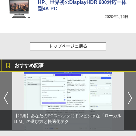
HP、世界初のDisplayHDR 600対応一体
型4K PC
スーパーの裏でヤニ吸うふたり 9巻 (デジタル
2020年1月6日
版ビッグガンガンコミックス)
￥810
トップページに戻る
ONE PIECE モノクロ版 115 (ジャンプコミッ
クスDIGITAL)
おすすめ記事
￥594
【特集】あなたのPCスペックにドンピシャな「ローカル
LLM」の選び方と快適化テク