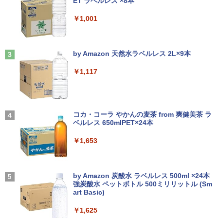
ET ラベルレス ×8本
￥4,990
WEBカメラ内蔵 【到着後レビューでプレ
無線LAN 2画面同時出力可能 Windows1
￥250
ゼント！】 (平日15時までに決済確認が
0 Windows11 ミニデスクトップ ミニPC
￥1,001
取れたら即日出荷)
￥15,800
妹は知っている（8） 【電子限定特典つ
3
￥29,800
き】 【電子書籍】[ 雁木万里 ]
Anker Soundcore Liberty 5 ミッドナイトブ
On My Road (Stadium ver.)
Dell E1715S/17型パソコンPC モニター
3
ラック
by Amazon 天然水ラベルレス 2L×9本
薄型小型LED液晶モニタ /1280x1024(VG
￥792
￥250
A,DP) SXGA HD/VESA準拠/非光沢/入力
中古パソコン HP ProDesk 400 G7 Small
3
￥14,990
端子D-sub(VGA)/DisplayPort【整備済
￥1,117
【今だけ】全品ポイント10倍 お買い物マ
【Core i3(3.6GHz)/8GB/500GB HDD/Wi
3
み中古品】
ラソン★8/4～8/11★中古パソコン ノー
n11Pro】 HP 当社3ヶ月間保証 イオシス
トPC hp ProBook 450 G7 Core i3 1011
0U メモリ16GB 中古SSD 2.5インチ500
￥6,980
盛土等防災マニュアルの解説 [ 盛土等防
￥18,800
4
GB Windows11 Pro 64bit【送料無料】
【2026年アップグレード版】AOKIMI ワイヤ
BUGS LIFE
災研究会 ]
【1年保証】
レスイヤホン bluetooth イヤホン V12 小型
コカ・コーラ やかんの麦茶 from 爽健美茶 ラ
軽量 ブルートゥースHi-Fi 最大36時間再生 ぶ
ベルレス 650mlPET×24本
￥250
￥20,900
るーとゅーす コードレス ENCノイズキャン
￥29,800
【選べる2色 コスパ抜群】モバイルモニ
中古パソコン | HP | ProOne 600 G5 All-i
4
4
セリング 自動ペアリング Type-C充電 マイク
￥1,653
ター 15.6インチ フルHD 100%sRGB 非
n-One | Windows11 | 一体型 | 一年保証
付き 防水 タッチ式音量調整 スポーツ/通勤/通
光沢IPS パネル Type-C対応 miniHDMI V
| 第9世代 | Core i3 9100T 3.1(～最大3.7)
学/WEB会議(ホワイト)
ESA対応 650g/889g 2色から選択可能 モ
GHz | MEM:8GB | SSD:256GB(NVMe) |
ニター サブディスプレイ テレワーク 在
ちいかわ タロット 22枚のオリジナル
【Windows11】【15.6型大画面】【コス
DVD-ROM | 無線LAN:なし | Webカメラ
On My Road (Stadium ver.)
5
4
￥1,964
宅勤務 UPERFECT
カード付き [ ナガノ ]
パ重視モデル】 TOSHIBA dynabook B5
内蔵 | フルHD | Win11Pro64Bit | ACアダ
by Amazon 炭酸水 ラベルレス 500ml ×24本
5 第8世代 Core i5 8250U/1.60GHz 16G
プター付属
強炭酸水 ペットボトル 500ミリリットル (Sm
￥250
B SSD256GB M.2 スーパーマルチ Wind
￥8,999
art Basic)
￥1,650
ows11 64bit WPSOffice 15.6インチ HD
Xiaomi シャオミ REDMI Buds 8 Lite ワイヤ
￥19,980
カメラ テンキー 無線LAN 中古パソコン
レスイヤホン Bluetooth 5.4 ノイズキャンセ
￥1,625
ノートパソコン PC Notebook
リング ANC 36時間再生