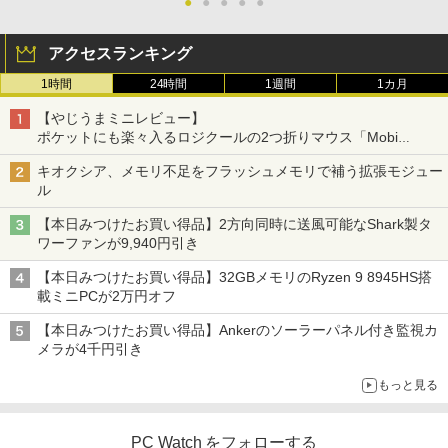
●
●
●
●
●
アクセスランキング
1時間
24時間
1週間
1カ月
【やじうまミニレビュー】
ポケットにも楽々入るロジクールの2つ折りマウス「Mobi
Fold」。その気になるギミックとは？
キオクシア、メモリ不足をフラッシュメモリで補う拡張モジュー
ル
【本日みつけたお買い得品】2方向同時に送風可能なShark製タ
ワーファンが9,940円引き
【本日みつけたお買い得品】32GBメモリのRyzen 9 8945HS搭
載ミニPCが2万円オフ
【本日みつけたお買い得品】Ankerのソーラーパネル付き監視カ
メラが4千円引き
もっと見る
PC Watch をフォローする