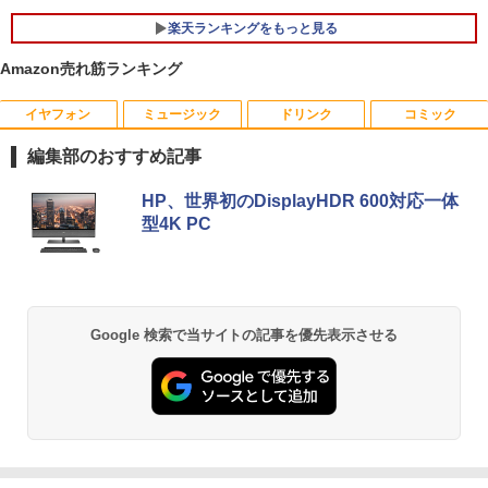
楽天ランキングをもっと見る
Amazon売れ筋ランキング
イヤフォン
ミュージック
ドリンク
コミック
ルイジアナ近代美術館 ポスター A3
1
編集部のおすすめ記事
￥11,000
Anker Soundcore P40i オフホワイト
BRUCE WAYNE feat. Flo Milli, ATL Jacob
by Amazon 天然水 ラベルレス 500ml ×24本
薬屋のひとりごと 17巻 (デジタル版ビッグガ
HP、世界初のDisplayHDR 600対応一体
[Explicit]
富士山の天然水 バナジウム含有 水 ミネラル
ンガンコミックス)
型4K PC
ウォーター ペットボトル 静岡県産 500ミリリ
￥7,990
ットル (Smart Basic)
￥250
￥770
【新品】 メダリスト 全巻 【特典付き】
2
￥1,380
1巻-15巻 セット 最新 【描き下ろしコー
スター】 つるまいかだ 講談社 アフタヌ
Anker Soundcore P31i ブラック
BRUCE WAYNE feat. Flo Milli, ATL Jacob
異世界居酒屋「のぶ」(22) (角川コミックス・
ーンKC いのり 光 いるか フィギュア ス
Google 検索で当サイトの記事を優先表示させる
[Explicit]
エース)
【Amazon.co.jp限定】 い・ろ・は・す 2L P
ケート 漫画 マンガ まんが 全巻セット
ET ラベルレス ×8本
￥5,990
【送料無料】
￥250
￥832
￥1,112
￥11,572
Anker Soundcore Liberty 5 ミッドナイトブ
見知らぬ糸
ONE PIECE モノクロ版 115 (ジャンプコミッ
ラック
クスDIGITAL)
by Amazon 炭酸水 ラベルレス 500ml ×24本