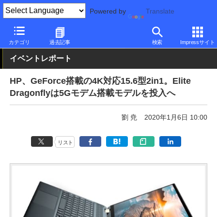
Powered by
Translate
PC Watch
イベント
CES
2020
カテゴリ
過去記事
検索
Impressサイト
イベントレポート
HP、GeForce搭載の4K対応15.6型2in1。Elite
Dragonflyは5Gモデム搭載モデルを投入へ
劉 尭
2020年1月6日 10:00
リスト