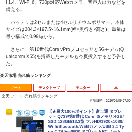
I 1.4、Wi-Fi 6、720p対応Webカメラ、音声入出力などを
備える。
バッテリは2セルまたは4セルリチウムポリマー。本体
サイズは304.3×197.5×16.1mm(幅×奥行き×高さ)、重量は
最小構成で0.99㎏から。
さらに、第10世代Core vProプロセッサと5Gモデム(Q
ualcomm X55)を搭載したモデルも今夏投入すると予告し
た。
楽天市場 売れ筋ランキング
ノート
デスクトップ
モニター
本
楽天 ノート 売れ筋ランキング
更新日時：2026/08/09 07:00
【★最大100%ポイント】富士通 タブレ
1
ット Q739/第8世代 Core i3/メモリ:4GB/
SSD:128GB/13.3型 フルHD/1920x1080/
Wi-fi/Bluetooth/WEBカメラ/USB 3.1 Ty
pe-C/Office/中古 タブレットPC ノート