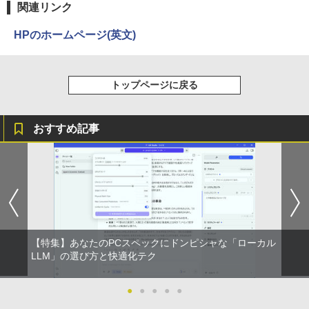
【全巻】 悪役のエンディングは死のみ 1-
3
関連リンク
強炭酸水 ペットボトル 500ミリリットル (Sm
￥250
11巻セット （フロース コミック） [ S
art Basic)
￥14,990
￥594
UOL ]
HPのホームページ(英文)
￥1,625
￥12,342
【2026年アップグレード版】AOKIMI ワイヤ
On My Road (Stadium ver.)
HUNTER×HUNTER モノクロ版 39 (ジャンプ
トップページに戻る
レスイヤホン bluetooth イヤホン V12 小型
コミックスDIGITAL)
by Amazon 天然水ラベルレス 2L×9本
軽量 ブルートゥースHi-Fi 最大36時間再生 ぶ
￥250
【送料無料】ハヤブサ消防団 〔2〕／池
4
るーとゅーす コードレス ENCノイズキャン
￥572
井戸潤
￥1,117
セリング 自動ペアリング Type-C充電 マイク
おすすめ記事
付き 防水 タッチ式音量調整 スポーツ/通勤/通
￥2,200
学/WEB会議(ホワイト)
On My Road (Stadium ver.)
スーパーの裏でヤニ吸うふたり 9巻 (デジタル
￥1,964
版ビッグガンガンコミックス)
【Amazon.co.jp限定】 伊藤園 磨かれて、澄
みきった日本の水 2L 8本 ラベルレス [ ケース
￥250
最強宮廷指南役のおっさん、追放された
] [ 水 ] [ ペットボトル ] [ 箱買い ] [ ストック
￥810
5
Xiaomi シャオミ REDMI Buds 8 Lite ワイヤ
僻地で無双する〜幻となった種族の美少
] [ 水分補給 ]
レスイヤホン Bluetooth 5.4 ノイズキャンセ
女たちを育てて辺境を開拓〜（コミッ
リング ANC 36時間再生
ク） ： 5 【電子書籍】[ 咲宮まふ ]
￥998
【特集】あなたのPCスペックにドンピシャな「ローカル
LLM」の選び方と快適化テク
￥3,480
￥792
●
●
●
●
●