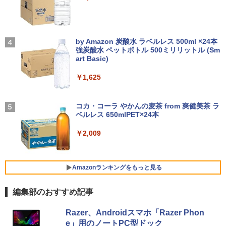
HD 100%sRGB IPSパネル ワイヤレス/T
ype-C/HDMI 3Way接続 7.4V バッテリー
内蔵 最大5H駆動 充電式 VESA対応 出張
【ポイント10倍！】【Win11正式対応】
アンダーニンジャ（18） 【電子書籍】[
3
4
テレワーク 在宅勤務 UPERFECT
中古 ノートパソコン 13.3インチ A4サイ
【2026年アップグレード版】AOKIMI ワイヤ
On My Road (Stadium ver.)
花沢健吾 ]
ズ [ Windows11 / Office付き / SSD 256
レスイヤホン bluetooth イヤホン V12 小型
by Amazon 炭酸水 ラベルレス 500ml ×24本
GB / 8GB 16GB メモリ / 第8世代 第10世
軽量 ブルートゥースHi-Fi 最大36時間再生 ぶ
￥19,999
強炭酸水 ペットボトル 500ミリリットル (Sm
￥250
￥792
代 Corei5 ] 店長おまかせ 初期設定不要
るーとゅーす コードレス ENCノイズキャン
art Basic)
Office メーカーおまかせ 中古 パソコン
セリング 自動ペアリング Type-C充電 マイク
中古pc
付き 防水 タッチ式音量調整 スポーツ/通勤/通
￥1,625
学/WEB会議(ホワイト)
Pixio ゲーミングモニター 27インチ WQ
4
￥23,700
HD ホワイト 180hz PX278WAVE 白 Fas
BUGS LIFE
まったく新しいテクスト分析の教科書 [
5
￥1,964
t IPSパネル ブルー ピンク ゲーム モニタ
阿部幸大 ]
コカ・コーラ やかんの麦茶 from 爽健美茶 ラ
ー HDR 新品 1ms 非光沢 ブルーライト軽
ベルレス 650mlPET×24本
￥250
減 VESA 壁掛け pcモニター 液晶 ディス
￥2,200
プレイ テレワーク ピクシオ 公式 【最大
＼11日まで限定価格／【楽天1位】ノー
Xiaomi シャオミ REDMI Buds 8 Lite ワイヤ
4
￥2,009
5年保証付き】
トパソコン 新品 福袋 6点セット Intel Pe
レスイヤホン Bluetooth 5.4 ノイズキャンセ
ntium GOLD 6500Y メモリ12GB SSD25
リング ANC 36時間再生
6GB Windows11 WPS Office付き 初期
￥27,500
設定済み 15.6インチ フルHD ノートPC
￥3,480
Amazonランキングをもっと見る
初心者 学生 在宅ワーク テンキー Wi-Fi
Bluetooth HDMI 日本語キーボード 安い
編集部のおすすめ記事
パナソニック PT-VMZ51J 液晶プロジェ
5
￥30,800
クター
薬屋のひとりごと 17巻 (デジタル版ビッグガ
Razer、Androidスマホ「Razer Phon
ンガンコミックス)
￥345,800
e」用のノートPC型ドック