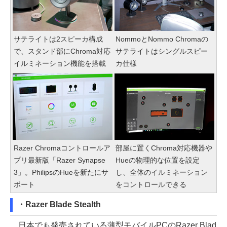
サテライトは2スピーカ構成
NommoとNommo Chromaの
で、スタンド部にChroma対応
サテライトはシングルスピー
イルミネーション機能を搭載
カ仕様
Razer Chromaコントロールア
部屋に置くChroma対応機器や
プリ最新版「Razer Synapse
Hueの物理的な位置を設定
3」。PhilipsのHueを新たにサ
し、全体のイルミネーション
ポート
をコントロールできる
・Razer Blade Stealth
日本でも発売されている薄型モバイルPCのRazer Blad