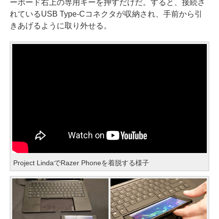
ーボード右上の専用キーを押すだけだ。すると、接続さ
れているUSB Type-Cコネクタが収納され、手前から引
きあげるように取り外せる。
Project LindaでRazer Phoneを着脱する様子