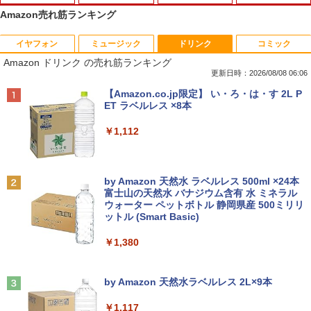
Amazon売れ筋ランキング
イヤフォン
ミュージック
ドリンク
コミック
【期間限定破格金額！】新生活 新古品 W
引き出し付きモニター台(NM01 ミドルブ
ドラえもん はじめての国語辞典 第2版 [
1
1
1
Amazon ドリンク の売れ筋ランキング
in11搭載 パソコンノートパソコンoffice
ラウン) 【玄関先迄納品】 ニトリ
小学館 国語辞典編集部 ]
付き 初心者向けノートPC 初期設定済 1
更新日時：2026/08/08 06:06
5.6型 インテル高速CPU ランダムで発送
￥2,990
￥2,090
Anker Soundcore P40i オフホワイト
BRUCE WAYNE feat. Flo Milli, ATL Jacob
【Amazon.co.jp限定】 い・ろ・は・す 2L P
メモリ4GB～ 高速SSD1TB 最大 フルHD
[Explicit]
ET ラベルレス ×8本
Webカメラ zoom 軽量薄型 無線 型番更
￥7,990
新で在庫処分
￥250
￥1,112
￥9,980
【期間限定10%OFFクーポン 8/12 10時
フルカラーでやさしくわかる！ 肩関節
2
2
まで】 ゲーミングモニター 24.5インチ F
疾患の理学療法 [ 山本宣幸 ]
HD 240Hz 1ms Fast IPSパネル HDMI2.0
Anker Soundcore P31i ブラック
BRUCE WAYNE feat. Flo Milli, ATL Jacob
by Amazon 天然水 ラベルレス 500ml ×24本
×1 DP1.4×1 Adaptive Sync対応 フリッ
￥7,150
[Explicit]
富士山の天然水 バナジウム含有 水 ミネラル
カーフリー ブルーライトカット モニター
レビュー投稿 5年保証｜MS Office 2024
2
ウォーター ペットボトル 静岡県産 500ミリリ
￥5,990
ディスプレイ MAXZEN MGM25IC04-F2
H&B 搭載｜中古 ノートパソコン Windo
ットル (Smart Basic)
￥250
40
ws11 Office付｜スペック Core i5 第7世
代 メモリ 8GB 大容量 HDD 500GB テン
￥1,380
キー DVDドライブ搭載 CD DVD 再生可
￥12,980
ふかふかダンジョン攻略記〜俺の異世界
3
｜中古パソコン 中古ノートパソコン 中古
転生冒険譚〜/ 20 【電子書籍】[ KAKER
PC オフィス搭載
Anker Soundcore Liberty 5 ミッドナイトブ
On My Road (Stadium ver.)
U ]
ラック
by Amazon 天然水ラベルレス 2L×9本
￥19,800
￥250
【3Way接続 ワイヤレス モバイルモニタ
￥792
3
￥14,990
ー】ワイヤレスモニター 15.6インチ フル
￥1,117