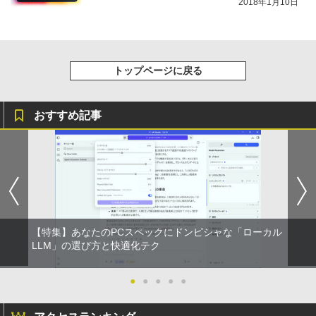
2018年1月10日
スーパーの裏でヤニ吸うふたり 9巻 (デジタル
版ビッグガンガンコミックス)
￥810
トップページに戻る
おすすめ記事
【特集】あなたのPCスペックにドンピシャな「ローカル
LLM」の選び方と快適化テク
●
●
●
●
●