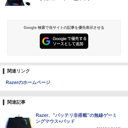
￥770
FUJITSU LIFEBOOK S937 Core i5 20G
5
B 新品SSD2TB スーパーマルチ 無線LAN
フルHD Windows10 64bit WPS Office
13.3インチ 中古パソコン ノートパソコン
Notebook 【中古】
異世界居酒屋「のぶ」(22) (角川コミックス・
Google 検索で当サイトの記事を優先表示させる
エース)
￥75,800
￥832
ONE PIECE モノクロ版 115 (ジャンプコミッ
クスDIGITAL)
関連リンク
￥594
Razerのホームページ
HUNTER×HUNTER モノクロ版 39 (ジャンプ
関連記事
コミックスDIGITAL)
￥572
Razer、“バッテリ非搭載”の無線ゲーミ
ングマウス+パッド