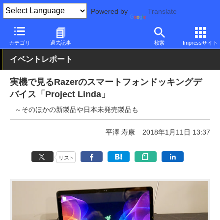
Powered by
Translate
PC Watch
イベント
CES
2018
カテゴリ
過去記事
検索
Impressサイト
イベントレポート
実機で見るRazerのスマートフォンドッキングデ
バイス「Project Linda」
～そのほかの新製品や日本未発売製品も
平澤 寿康
2018年1月11日 13:37
リスト