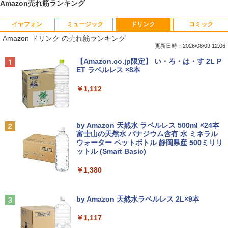
Amazon売れ筋ランキング
イヤフォン
ミュージック
ドリンク
コミック
【今だけ】全品ポイント10倍 お買い物マ
キヤノン 9967B001
【送料無料】TF: I-O DATA☆LCD-MF24
夢をかなえるゾウ 子ども版1 おかしな
1
1
1
1
Amazon ドリンク の売れ筋ランキング
ラソン★8/4～8/11★【2031年6月までO
4EDSW 液晶モニター 23.8インチ ワイド
神様ガネーシャとひみつの教え [ 水野敬
S更新可能】dynabook Chromebook C
ノングレア スピーカー搭載 [23.8インチ]
也 ]
更新日時：2026/08/09 12:06
￥5,380
1 SH-W02 Snapdragon SC7180 メモリ
[フルHD/LED/HDMI]/ VGA/ DVI-D/ 中古
Anker Soundcore P40i オフホワイト
BRUCE WAYNE feat. Flo Milli, ATL Jacob
【Amazon.co.jp限定】 い・ろ・は・す 2L P
4GB eMM搭載 Google ChromeOS 中古
ディスプレイ 中古モニター /24型 ワイド
￥1,650
[Explicit]
ET ラベルレス ×8本
パソコン ノートPC【送料無料】【1年保
液晶モニター【3ケ月保証】
￥7,990
証】
中古パソコン | Lenovo | ThinkCentre M
2
￥250
￥1,112
￥5,480
710e Small | Windows11 | デスクトップ
￥6,800
| 一年保証 | 第7世代 | Core i5 7400 3.0
【予約】和山やま 作品4冊セット 小冊子
2
(～最大3.5)GHz | MEM:8GB | HDD:500
＆アクリルスタンド付き特装版 【2026年
GB | DVDマルチ | Win11Pro64bit
12月11日発売予定】 わやまやま 夢中さ
Anker Soundcore P31i ブラック
BRUCE WAYNE feat. Flo Milli, ATL Jacob
by Amazon 天然水 ラベルレス 500ml ×24本
DELL デル E2420H 液晶モニター 23.8イ
君に カラオケ行こ ファミレス行こ 特典
2
[Explicit]
富士山の天然水 バナジウム含有 水 ミネラル
【★最大100%ポイント】【新生活応援・
ンチワイド ブラック 1920×1080 （フル
付き 豪華 限定
￥9,980
2
ウォーター ペットボトル 静岡県産 500ミリリ
￥5,990
2026】【Office 2019 H&B】富士通 MU
HD）IPSパネル LEDバックライト付 非光
ットル (Smart Basic)
￥250
937/Celeron 3865U/メモリ:4GB/8GB/S
沢 ノングレア 液晶ディスプレイ ディス
￥11,000
SD:128GB/256GB/512GB/1TB/13.3型/
プレイポート VGA VESA準拠 【中古】
￥1,380
フルHD/wifi/HDMI/USB3.0/中古 ノート
中古パソコン | NEC | Mate MKM28L-4 |
3
パソコン/モバイルPC/Windows11
￥5,500
Windows11 | デスクトップ | 一年保証 |
Anker Soundcore Liberty 5 ミッドナイトブ
見知らぬ糸
第8世代 | Core i5 8400 2.8(〜最大4.0)G
【全巻】 日本三國 1-7巻セット （裏少年
3
ラック
by Amazon 天然水ラベルレス 2L×9本
￥9,999
Hz | MEM:8GB | SSD:256GB(新品) | DV
サンデーコミックス） [ 松木 いっか ]
￥250
Dマルチ | 無線LANなし | Win11Pro64bit
￥14,990
￥1,117
IODATA LCD-DF241EDB 液晶モニター
￥5,478
3
23.8インチワイド ブラックj LED液晶モ