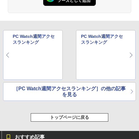
￥770
579/749 Windows11 第八世代Corei5 1
5.6型大画面 メモリ8GB 秒速起動新品SS
D256GB DVD内蔵【カメラ、テンキー選
べる】ノートパソコン オフィス付き Mic
rosoftoffice2024可 WIFI Bluetooth 送
異世界居酒屋「のぶ」(22) (角川コミックス・
料無料
エース)
PC Watch週間アクセ
PC Watch週間アクセ
￥24,000
￥832
スランキング
スランキング
ONE PIECE モノクロ版 115 (ジャンプコミッ
クスDIGITAL)
￥594
［PC Watch週間アクセスランキング］の他の記事
を見る
HUNTER×HUNTER モノクロ版 39 (ジャンプ
コミックスDIGITAL)
トップページに戻る
￥572
おすすめ記事