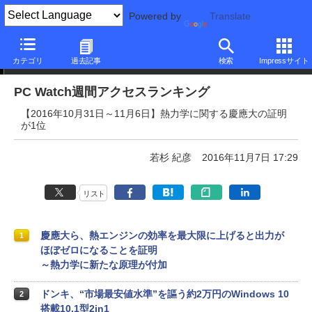
Powered by
Translate
PC Watch週間アクセスランキング
カテゴリ
過去記事
検索
Impressサイト
PC Watch週間アクセスランキング
【2016年10月31日～11月6日】熱力学に関する慶應大の証明
が1位
若杉 紀彦
2016年11月7日 17:29
リスト
慶應大ら、熱エンジンの効率を最大限に上げると出力が
1
ほぼゼロになることを証明
～熱力学に新たな原理が付加
ドンキ、“市場最安値水準”を謳う約2万円のWindows 10
2
搭載10.1型2in1