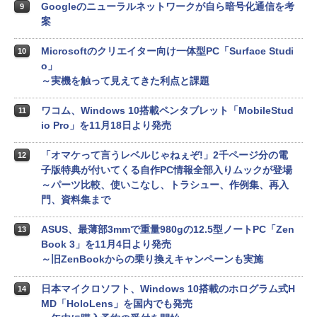
Googleのニューラルネットワークが自ら暗号化通信を考
9
案
Microsoftのクリエイター向け一体型PC「Surface Studi
10
o」
～実機を触って見えてきた利点と課題
ワコム、Windows 10搭載ペンタブレット「MobileStud
11
io Pro」を11月18日より発売
「オマケって言うレベルじゃねぇぞ!」2千ページ分の電
12
子版特典が付いてくる自作PC情報全部入りムックが登場
～パーツ比較、使いこなし、トラシュー、作例集、再入
門、資料集まで
ASUS、最薄部3mmで重量980gの12.5型ノートPC「Zen
13
Book 3」を11月4日より発売
～旧ZenBookからの乗り換えキャンペーンも実施
日本マイクロソフト、Windows 10搭載のホログラム式H
14
MD「HoloLens」を国内でも発売