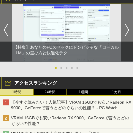
スーパーの裏でヤニ吸うふたり 9巻 (デジタル
版ビッグガンガンコミックス)
￥810
【特集】あなたのPCスペックにドンピシャな「ローカル
LLM」の選び方と快適化テク
●
●
●
●
●
アクセスランキング
1時間
24時間
1週間
1カ月
【今すぐ読みたい！人気記事】VRAM 16GBでも安いRadeon RX
9000、GeForceで言うとどのぐらいの性能？ - PC Watch
VRAM 16GBでも安いRadeon RX 9000、GeForceで言うとどの
ぐらいの性能？