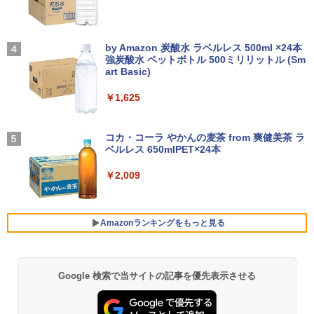
￥15,000
【2in1 タブレット PC フル】高性能 富士
ニター 1920 x 1080 フルHD 16:9 ADSパ
3
通 ARROWS Tab R727 第7世代 Core i5
ネル 非光沢 ノングレア 液晶ディスプレ
12.5型 WEBカメラ Windows11 搭載 モ
イ ディスプレイポート HDMI VGA VESA
【2026年アップグレード版】AOKIMI ワイヤ
On My Road (Stadium ver.)
バイル PC メモリ 4GB ストレージ 128G
準拠 PS4 switch 対応 スイッチ 【中古】
レスイヤホン bluetooth イヤホン V12 小型
by Amazon 炭酸水 ラベルレス 500ml ×24本
[新品]シティーハンター CITY HUNTER
NEC MRM29/L-5 PC-MRM29LZ6ACS5
4
4
B コスパ抜群 本体 WIFI Bluetooth USB
軽量 ブルートゥースHi-Fi 最大36時間再生 ぶ
強炭酸水 ペットボトル 500ミリリットル (Sm
￥250
ゼノンセレクション (1-29巻 全巻) 全巻
Core i5-9400 2.9GHz 8GB 256GB(新品
3.0 パソコン 中古PC 中古ノートパソコ
るーとゅーす コードレス ENCノイズキャン
art Basic)
￥6,600
セット
SSD) DisplayPort x2/アナログRGB出力
ン
セリング 自動ペアリング Type-C充電 マイク
DVD+-RW Windows11 Pro 64bit 【中
付き 防水 タッチ式音量調整 スポーツ/通勤/通
￥1,625
古】【20260325】
￥25,520
学/WEB会議(ホワイト)
￥12,999
中古 モバイルモニター15.6インチEVICIV
On My Road (Stadium ver.)
￥27,000
4
￥1,964
EVICIV156 -コンディションランク【B】
コカ・コーラ やかんの麦茶 from 爽健美茶 ラ
（商品 No.57-0）
ベルレス 650mlPET×24本
￥250
ハイキュー！！ 全巻セット(1-45巻) （ジ
5
【マラソンセール期間中ポイント5倍】中
4
ャンプコミックス） [ 古舘春一 ]
古ノートパソコン 第8世代 Core i5 Wind
Xiaomi シャオミ REDMI Buds 8 Lite ワイヤ
￥7,990
￥2,009
【期間限定P15倍+最大10%OFFクーポ
5
ows11 メモリ8GB SSD240GB 15.6イン
レスイヤホン Bluetooth 5.4 ノイズキャンセ
ン】 【3年保証】HP PRODESK 400 G6
￥25,828
チ 大画面 Webカメラ ZOOM対応 DVDマ
リング ANC 36時間再生
SFF SSD256GB メモリ8GB Core i5 Wi
ルチ NEC VersaPro VKT16X-2 初期設定
ndows 11 Pro 中古 アウトレット 返品
済 すぐ使える 90日保証 送料無料
￥3,480
送料無料 中古デスクトップパソコン 中古
LG PCモニター 23.8インチ IPS フルHD
Amazonランキングをもっと見る
5
パソコン デスクトップパソコン デスクト
100Hz HDMI×2 ブルーライト低減 VESA
￥21,980
ップ PC OFFICE付き
対応 24MS500-B フルハイビジョン ディ
スプレイ モニター LGエレクトロニクス
￥37,400
Google 検索で当サイトの記事を優先表示させる
薬屋のひとりごと 17巻 (デジタル版ビッグガ
￥11,440
ンガンコミックス)
8月5日限定10倍＆抽選10000P！｜高性
5
能ノートパソコン富士通 ライフブック A