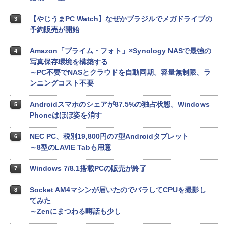
【やじうまPC Watch】なぜかブラジルでメガドライブの
3
予約販売が開始
Amazon「プライム・フォト」×Synology NASで最強の
4
写真保存環境を構築する
～PC不要でNASとクラウドを自動同期。容量無制限、ラ
ンニングコスト不要
Androidスマホのシェアが87.5%の独占状態。Windows
5
Phoneはほぼ姿を消す
NEC PC、税別19,800円の7型Androidタブレット
6
～8型のLAVIE Tabも用意
Windows 7/8.1搭載PCの販売が終了
7
Socket AM4マシンが届いたのでバラしてCPUを撮影し
8
てみた
～Zenにまつわる噂話も少し