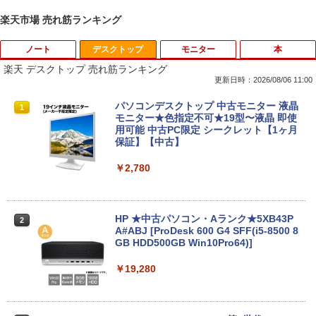
楽天市場 売れ筋ランキング
ノート
デスクトップ
モニター
本
楽天 デスクトップ 売れ筋ランキング
更新日時：2026/08/06 11:00
【マラソンセール期間中ポイント5倍】
パソコンデスクトップ 中古モニター 液晶
1
1
【訳あり】中古 MacBook Air 13.3イン
モニター★色指定不可★19型〜液晶 即使
チ 2015年 型番A1466 Core i5 メモリ8G
用可能 中古PC限定 シークレット【1ヶ月
B SSD256GB Webカメラ Wi-Fi Bluetoo
保証】【中古】
th macOS Monterey 動作確認済 すぐ使
える 90日保証 送料無料 Apple
￥2,780
￥19,980
HP ★中古パソコン・Aランク★5XB43P
2
A#ABJ [ProDesk 600 G4 SFF(i5-8500 8
【期間限定！特別20％OFFクーポン配布
GB HDD500GB Win10Pro64)]
2
中！】Lenovo 14e Chromebook Gen 3
第12世代 Intel N100｜14型 FHD ｜RAM
￥19,280
4GB・64GB eMMC｜軽量・長時間バッ
テリー｜5G対応（nanoSIM／eSIM）｜
Wi-Fi 6｜1080pカメラ｜HDMI・USB-C
｜ChromeOS（Gemini 生成AI対応）｜