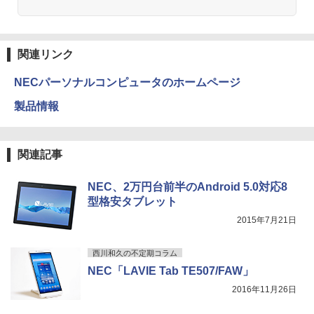
￥1,380
小学生の語彙力アップ 基礎練習ドリル12
3
00 新装版 どんな子も言葉力が伸びる! [
Anker Soundcore Liberty 5 ミッドナイトブ
On My Road (Stadium ver.)
HUNTER×HUNTER モノクロ版 39 (ジャンプ
学習国語研究会 ]
ラック
コミックスDIGITAL)
by Amazon 天然水ラベルレス 2L×9本
23.8インチ液晶ワイドモニター DELL デ
3
関連リンク
￥250
ル P2417H D-Sub15 HDMI DisplatP
￥1,870
￥14,990
￥572
￥1,117
ort【中古】
NECパーソナルコンピュータのホームページ
￥7,700
製品情報
【中古】ONE PIECE ＜1−115巻セッ
4
【2026年アップグレード版】AOKIMI ワイヤ
BUGS LIFE
スーパーの裏でヤニ吸うふたり 9巻 (デジタル
ト＞ / 尾田栄一郎（コミックセット）
レスイヤホン bluetooth イヤホン V12 小型
版ビッグガンガンコミックス)
by Amazon 炭酸水 ラベルレス 500ml ×24本
軽量 ブルートゥースHi-Fi 最大36時間再生 ぶ
強炭酸水 ペットボトル 500ミリリットル (Sm
￥250
【保護ケース付き】 モバイルモニター 1
￥17,398
4
関連記事
るーとゅーす コードレス ENCノイズキャン
art Basic)
￥810
5.6インチ モバイルモニタースタンド ノ
セリング 自動ペアリング Type-C充電 マイク
ングレア 1080PフルHD ディスプレイ コ
付き 防水 タッチ式音量調整 スポーツ/通勤/通
￥1,625
スパ デュアルモニター サブモニター ポ
NEC、2万円台前半のAndroid 5.0対応8
学/WEB会議(ホワイト)
ータブルモニター ゲーミングモニター T
型格安タブレット
pye-C/mini HDMI iPhone対応
On My Road (Stadium ver.)
ONE PIECE モノクロ版 115 (ジャンプコミッ
2026年8月発売 予約 mini ミニ 2026年9
5
￥1,964
2015年7月21日
クスDIGITAL)
コカ・コーラ やかんの麦茶 from 爽健美茶 ラ
月号 ミルク M!LK MILK
￥12,480
ベルレス 650mlPET×24本
￥250
￥594
￥4,550
西川和久の不定期コラム
Xiaomi シャオミ REDMI Buds 8 Lite ワイヤ
￥1,653
NEC「LAVIE Tab TE507/FAW」
レスイヤホン Bluetooth 5.4 ノイズキャンセ
リング ANC 36時間再生
MSI ビジネスモニター PRO MP2412 薄
5
2016年11月26日
型 VAパネル フルHD/23.8インチ/HDMI/D
￥2,980
isplayPort/リフレッシュレート100Hz/応