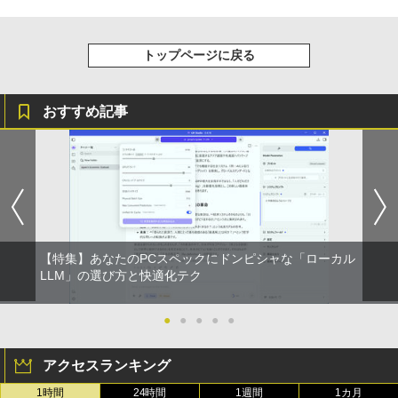
答速度1ms(MPRT)/ブルーライトカット
【新品】
トップページに戻る
￥13,900
おすすめ記事
【特集】あなたのPCスペックにドンピシャな「ローカル
LLM」の選び方と快適化テク
●
●
●
●
●
アクセスランキング
1時間
24時間
1週間
1カ月