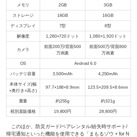
メモリ
2GB
3GB
ストレージ
16GB
16GB
ディスプレイ
7型
8型
解像度
1,280×720ドット
1,080×1,920ドット
前面200万/背面500
前面500万/背面800
カメラ
万画素
万画素
OS
Android 6.0
バッテリ容量
3,500mAh
4,250mAh
本体サイズ(幅
97.7×188×8.9mm
123.5×209.5×8.6mm
×奥行き×高さ)
重量
約255g
約321g
税別直販価格
19,800円
28,800円
このほか、防災ガード/ペアレンタル/紛失時サポート/
帰宅通知といった機能を使用できる「まもるゾウ + for N