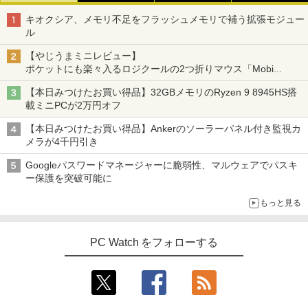
キオクシア、メモリ不足をフラッシュメモリで補う拡張モジュー
ル
【やじうまミニレビュー】
ポケットにも楽々入るロジクールの2つ折りマウス「Mobi
Fold」。その気になるギミックとは？
【本日みつけたお買い得品】32GBメモリのRyzen 9 8945HS搭
載ミニPCが2万円オフ
【本日みつけたお買い得品】Ankerのソーラーパネル付き監視カ
メラが4千円引き
Googleパスワードマネージャーに脆弱性、マルウェアでパスキ
ー保護を突破可能に
もっと見る
PC Watch をフォローする