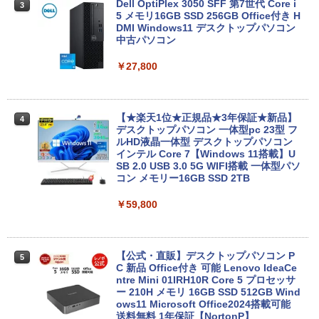
Dell OptiPlex 3050 SFF 第7世代 Core i
3
【整備済み品】
5 メモリ16GB SSD 256GB Office付き H
DMI Windows11 デスクトップパソコン
￥20,800
中古パソコン
￥27,800
エントリーで最大10倍！充実機能ノート
3
パソコン テンキー/DVD/WEBカメラ内蔵
第8世代Core i3/i5 Core i7 最大メモリ16
【★楽天1位★正規品★3年保証★新品】
4
GB 新品SSD256GB 東芝 NEC有名メー
デスクトップパソコン 一体型pc 23型 フ
カー15.6型 DVD内蔵 15.6インチ HDMI P
ルHD液晶一体型 デスクトップパソコン
olaris Office搭載 最新MicrosoftOffice2
インテル Core 7【Windows 11搭載】U
024可 Windows11 長期保証 中古PC
SB 2.0 USB 3.0 5G WIFI搭載 一体型パソ
コン メモリー16GB SSD 2TB
￥18,000
￥59,800
良品 フルHD 13.3インチ HP ProBook 63
4
5 Aero G7 Windows11 高性能 AMD Ryz
【公式・直販】デスクトップパソコン P
5
en 5-4500u 16GB 爆速NVMe式256GB-S
C 新品 Office付き 可能 Lenovo IdeaCe
SD カメラ 無線Wi-Fi6 Office付き Win11
ntre Mini 01IRH10R Core 5 プロセッサ
【中古ノートパソコン 中古パソコン 中古
ー 210H メモリ 16GB SSD 512GB Wind
PC】送料無料 あす楽対応 即日発送（Wi
ows11 Microsoft Office2024搭載可能
ndows10も対応可能 Win10）
送料無料 1年保証【NortonP】