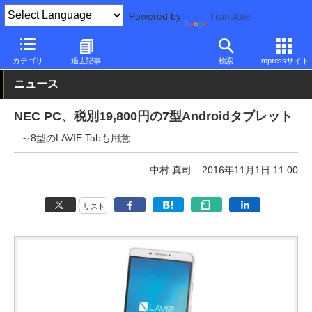
Powered by
Translate
PC Watch
パソコン/タブレット/スマートフォン
タブレット
An
カテゴリ
過去記事
検索
Impressサイト
ニュース
NEC PC、税別19,800円の7型Androidタブレット
～8型のLAVIE Tabも用意
中村 真司
2016年11月1日 11:00
リスト