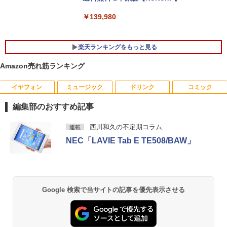
￥29,689
￥139,980
楽天ランキングをもっと見る
【中古】SONY VAIO ProPG VJPG11C11
5
N 中古 ノートOffice Win11 or Win10 第
Amazon売れ筋ランキング
8世代[Core i5 8250U 8GB SSD256GB
無線 カメラ 13.3型 ブラック] :良品
イヤフォン
ミュージック
ドリンク
コミック
【中古】 DELL E1914Hc 18.5インチ 液
14ひきのシリーズ （既12巻） [ いわむ
1
1
￥29,980
晶モニター D-sub 非光沢 ノングレア 動
ら かずお ]
編集部のおすすめ記事
作保証 [96781]
￥17,160
Anker Soundcore P40i オフホワイト
BRUCE WAYNE feat. Flo Milli, ATL Jacob
【Amazon.co.jp限定】 い・ろ・は・す 2L P
薬屋のひとりごと 17巻 (デジタル版ビッグガ
西川和久の不定期コラム
連載
￥3,980
[Explicit]
ET ラベルレス ×8本
ンガンコミックス)
NEC「LAVIE Tab E TE508/BAW」
￥5,990
￥250
￥1,001
￥770
ドラゴンボールスーパーダイバーズ 1st
2
EPSON 液晶モニター LD22W83L 21.5イ
ANNIVERSARY SUPER GUIDE[本/雑誌]
2
ンチワイド ホワイト LCD LEDバックラ
(Vジャンプブックス) (単行本・ムック) /
イト 1920 x 1080 フルHD TNパネル 非
Vジャンプ編集部
Anker Soundcore P31i ブラック
BRUCE WAYNE feat. Flo Milli, ATL Jacob
by Amazon 天然水 ラベルレス 500ml ×24本
異世界居酒屋「のぶ」(22) (角川コミックス・
Google 検索で当サイトの記事を優先表示させる
光沢 ノングレア HDMI DVI VGA VESA準
[Explicit]
富士山の天然水 バナジウム含有 水 ミネラル
エース)
拠 ディスプレイ PS4 switch 対応 スイッ
￥1,870
ウォーター ペットボトル 静岡県産 500ミリリ
￥4,990
チ 【中古】
ットル (Smart Basic)
￥250
￥832
￥4,900