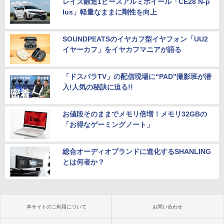
レイズ鍛造1ピースアルミホイール「CE28 N-p
lus」軽量なままに剛性を向上
SOUNDPEATSのイヤカフ型イヤフォン「UU2
イヤーカフ」をイヤカフマニアが語る
「ドスパラTV」の配信現場に“PAD”撮影班が潜
入!人気の秘訣に迫る!!
お値段そのままでメモリ倍増！メモリ32GBの
「お得なゲーミングノート」
総合オーディオブランドに進化するSHANLING
とは何者か？
本サイトのご利用について
お問い合わせ