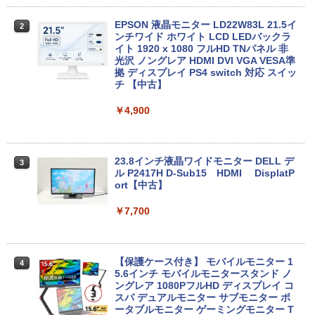
￥19,980
EPSON 液晶モニター LD22W83L 21.5イ
2
HP ★中古パソコン・Aランク★5XB43P
ンチワイド ホワイト LCD LEDバックラ
2
A#ABJ [ProDesk 600 G4 SFF(i5-8500 8
イト 1920 x 1080 フルHD TNパネル 非
【期間限定！特別20％OFFクーポン配布
GB HDD500GB Win10Pro64)]
光沢 ノングレア HDMI DVI VGA VESA準
2
中！】Lenovo 14e Chromebook Gen 3
拠 ディスプレイ PS4 switch 対応 スイッ
第12世代 Intel N100｜14型 FHD ｜RAM
チ 【中古】
￥19,280
4GB・64GB eMMC｜軽量・長時間バッ
テリー｜5G対応（nanoSIM／eSIM）｜
￥4,900
Wi-Fi 6｜1080pカメラ｜HDMI・USB-C
｜ChromeOS（Gemini 生成AI対応）｜
Dell OptiPlex 3050 SFF 第7世代 Core i
3
【整備済み品】
5 メモリ16GB SSD 256GB Office付き H
DMI Windows11 デスクトップパソコン
23.8インチ液晶ワイドモニター DELL デ
3
￥20,800
中古パソコン
ル P2417H D-Sub15 HDMI DisplatP
ort【中古】
￥27,800
￥7,700
エントリーで最大10倍！充実機能ノート
3
パソコン テンキー/DVD/WEBカメラ内蔵
第8世代Core i3/i5 Core i7 最大メモリ16
【★楽天1位★正規品★3年保証★新品】
4
GB 新品SSD256GB 東芝 NEC有名メー
デスクトップパソコン 一体型pc 23型 フ
【保護ケース付き】 モバイルモニター 1
4
カー15.6型 DVD内蔵 15.6インチ HDMI P
ルHD液晶一体型 デスクトップパソコン
5.6インチ モバイルモニタースタンド ノ
olaris Office搭載 最新MicrosoftOffice2
インテル Core 7【Windows 11搭載】U
ングレア 1080PフルHD ディスプレイ コ
024可 Windows11 長期保証 中古PC
SB 2.0 USB 3.0 5G WIFI搭載 一体型パソ
スパ デュアルモニター サブモニター ポ
コン メモリー16GB SSD 2TB
ータブルモニター ゲーミングモニター T