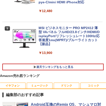
￥18,000
pye-C/mini HDMI iPhone対応
￥59,800
￥12,480
良品 フルHD 13.3インチ HP ProBook 63
4
5 Aero G7 Windows11 高性能 AMD Ryz
【公式・直販】デスクトップパソコン P
5
en 5-4500u 16GB 爆速NVMe式256GB-S
C 新品 Office付き 可能 Lenovo IdeaCe
MSI ビジネスモニター PRO MP2412 薄
5
SD カメラ 無線Wi-Fi6 Office付き Win11
ntre Mini 01IRH10R Core 5 プロセッサ
型 VAパネル フルHD/23.8インチ/HDMI/D
【中古ノートパソコン 中古パソコン 中古
ー 210H メモリ 16GB SSD 512GB Wind
isplayPort/リフレッシュレート100Hz/応
PC】送料無料 あす楽対応 即日発送（Wi
ows11 Microsoft Office2024搭載可能
答速度1ms(MPRT)/ブルーライトカット
ndows10も対応可能 Win10）
送料無料 1年保証【NortonP】
【新品】
￥29,689
￥139,980
￥13,900
楽天ランキングをもっと見る
【中古】SONY VAIO ProPG VJPG11C11
5
N 中古 ノートOffice Win11 or Win10 第
Amazon売れ筋ランキング
8世代[Core i5 8250U 8GB SSD256GB
無線 カメラ 13.3型 ブラック] :良品
イヤフォン
ミュージック
ドリンク
コミック
14ひきのシリーズ （既12巻） [ いわむ
1
￥29,980
ら かずお ]
編集部のおすすめ記事
￥17,160
Anker Soundcore P40i オフホワイト
BRUCE WAYNE feat. Flo Milli, ATL Jacob
【Amazon.co.jp限定】 い・ろ・は・す 2L P
薬屋のひとりごと 17巻 (デジタル版ビッグガ
Android互換のRemix OS、マシュマロ対