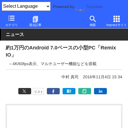
Powered by
Translate
PC Watch
パソコン/タブレット/スマートフォン
NUC/小型パソコ
カテゴリ
過去記事
検索
Impressサイト
ニュース
約1万円のAndroid 7.0ベースの小型PC「Remix
IO」
～4K/60fps表示、マルチユーザー機能などを搭載
中村 真司
2016年11月4日 15:34
リスト