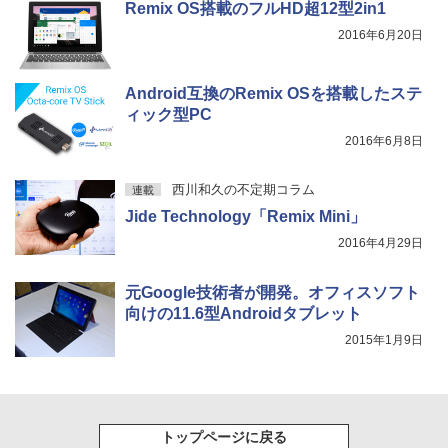
付き 防水 タッチ式音量調整 スポーツ/通勤/通
￥1,625
Remix OS搭載のフルHD超12型2in1
学/WEB会議(ホワイト)
2016年6月20日
On My Road (Stadium ver.)
ONE PIECE モノクロ版 115 (ジャンプコミッ
2026年8月発売 予約 mini ミニ 2026年9
5
￥1,964
クスDIGITAL)
コカ・コーラ やかんの麦茶 from 爽健美茶 ラ
月号 ミルク M!LK MILK
ベルレス 650mlPET×24本
￥250
Android互換のRemix OSを搭載したステ
￥594
￥4,550
Xiaomi シャオミ REDMI Buds 8 Lite ワイヤ
ィック型PC
￥1,653
レスイヤホン Bluetooth 5.4 ノイズキャンセ
2016年6月8日
リング ANC 36時間再生
￥2,980
西川和久の不定期コラム
連載
Jide Technology「Remix Mini」
2016年4月29日
元Google技術者が開発。オフィスソフト
向けの11.6型Androidタブレット
2015年1月9日
トップページに戻る