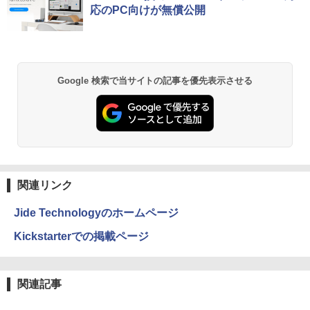
[Explicit]
ET ラベルレス ×8本
ンガンコミックス)
応のPC向けが無償公開
￥5,990
￥250
￥1,001
￥770
ドラゴンボールスーパーダイバーズ 1st
2
ANNIVERSARY SUPER GUIDE[本/雑誌]
(Vジャンプブックス) (単行本・ムック) /
Vジャンプ編集部
Anker Soundcore P31i ブラック
BRUCE WAYNE feat. Flo Milli, ATL Jacob
by Amazon 天然水 ラベルレス 500ml ×24本
異世界居酒屋「のぶ」(22) (角川コミックス・
Google 検索で当サイトの記事を優先表示させる
[Explicit]
富士山の天然水 バナジウム含有 水 ミネラル
エース)
￥1,870
ウォーター ペットボトル 静岡県産 500ミリリ
￥4,990
ットル (Smart Basic)
￥250
￥832
￥1,380
小学生の語彙力アップ 基礎練習ドリル12
3
00 新装版 どんな子も言葉力が伸びる! [
Anker Soundcore Liberty 5 ミッドナイトブ
On My Road (Stadium ver.)
HUNTER×HUNTER モノクロ版 39 (ジャンプ
学習国語研究会 ]
ラック
コミックスDIGITAL)
by Amazon 天然水ラベルレス 2L×9本
関連リンク
￥250
￥1,870
￥14,990
￥572
￥1,117
Jide Technologyのホームページ
Kickstarterでの掲載ページ
【中古】ONE PIECE ＜1−115巻セッ
4
【2026年アップグレード版】AOKIMI ワイヤ
BUGS LIFE
スーパーの裏でヤニ吸うふたり 9巻 (デジタル
ト＞ / 尾田栄一郎（コミックセット）
レスイヤホン bluetooth イヤホン V12 小型
版ビッグガンガンコミックス)
by Amazon 炭酸水 ラベルレス 500ml ×24本
軽量 ブルートゥースHi-Fi 最大36時間再生 ぶ
強炭酸水 ペットボトル 500ミリリットル (Sm
￥250
￥17,398
関連記事
るーとゅーす コードレス ENCノイズキャン
art Basic)
￥810
セリング 自動ペアリング Type-C充電 マイク