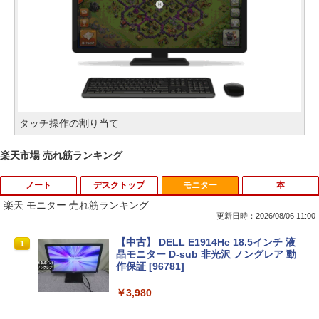
タッチ操作の割り当て
楽天市場 売れ筋ランキング
ノート
デスクトップ
モニター
本
楽天 モニター 売れ筋ランキング
更新日時：2026/08/06 11:00
【マラソンセール期間中ポイント5倍】
パソコンデスクトップ 中古モニター 液晶
【中古】 DELL E1914Hc 18.5インチ 液
1
1
1
【訳あり】中古 MacBook Air 13.3イン
モニター★色指定不可★19型〜液晶 即使
晶モニター D-sub 非光沢 ノングレア 動
チ 2015年 型番A1466 Core i5 メモリ8G
用可能 中古PC限定 シークレット【1ヶ月
作保証 [96781]
B SSD256GB Webカメラ Wi-Fi Bluetoo
保証】【中古】
th macOS Monterey 動作確認済 すぐ使
￥3,980
える 90日保証 送料無料 Apple
￥2,780