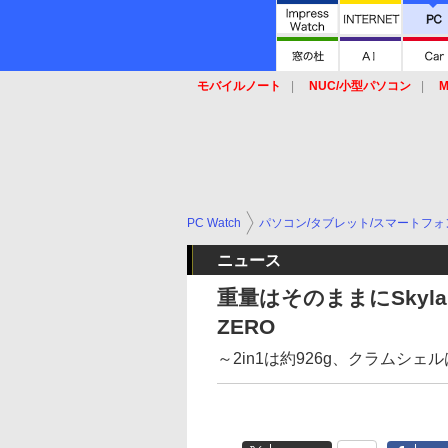
モバイルノート
NUC/小型パソコン
M
SSD
キーボード
マウス
PC Watch
パソコン/タブレット/スマートフォ
ニュース
重量はそのままにSkylake
ZERO
～2in1は約926g、クラムシェル