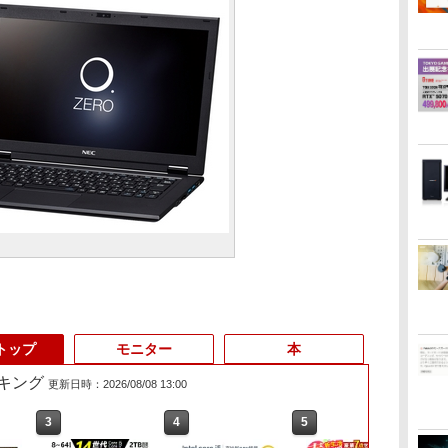
トップ
モニター
本
キング
更新日時：2026/08/08 13:00
3
3
4
4
5
5