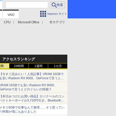
Impress サイト
全カテゴリ
CPU
Microsoft Office
アクセスランキング
時間
24時間
1週間
1カ月
【今すぐ読みたい！人気記事】VRAM 16GBで
も安いRadeon RX 9000、GeForceで言うとど
のぐらいの性能？ - PC Watch
VRAM 16GBでも安いRadeon RX 9000、
GeForceで言うとどのぐらいの性能？
【本日みつけたお買い得品】ロジクールのコン
パクトキーボードが3,720円引き。Bluetoothで3
台接続対応
メモリ8GBで仕事なんて無理……そう思ってい
た時期が僕にもありました