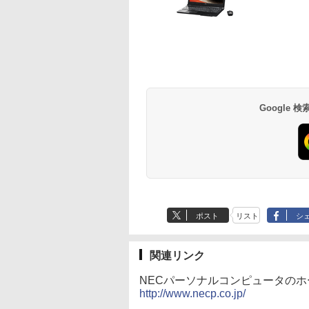
ニター 薄型 液晶ディスプ
（ワイドKC） [ ナガノ ]
HD HDMI PCモ
（ワイドKC） [ ナ
レイ 非光沢 IPSパネル
古ディスプレイ
￥3,200
￥1,210
￥6,600
￥1,210
SXGA 1280×1024 DVI
Anker Soundcore
BRUCE WAYNE feat.
by Amazon 天然水
薬屋のひとりごと 17
Anker Soundcore
BRUCE WAYNE feat
【Amazon.co.jp限
異世界居酒屋「の
VGA VESA準拠【中古】
P40i オフホワイト
Flo Milli, ATL Jacob
ラベルレス 500ml
巻 (デジタル版ビッグ
P31i ブラック
Flo Milli, ATL Jacob
定】 い・ろ・は・す
ぶ」(22) (角川コミッ
[Explicit]
×24本 富士山の天然
ガンガンコミックス)
[Explicit]
2L PET ラベルレス
クス・エース)
￥7,990
￥5,990
水 バナジウム含有 水
×8本
￥250
￥1,380
￥770
￥250
￥1,112
￥832
ミネラルウォーター
ペットボトル 静岡県
産 500ミリリットル
Google
(Smart Basic)
ポスト
リスト
シ
関連リンク
NECパーソナルコンピュータの
http://www.necp.co.jp/