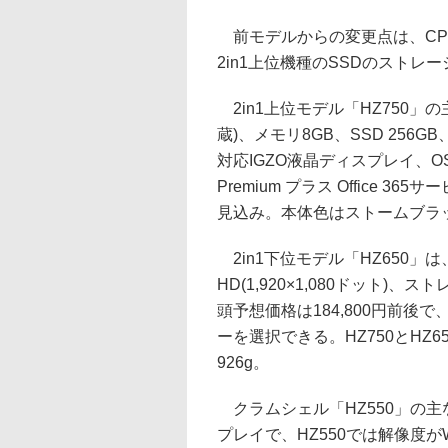
前モデルからの変更点は、CPUが
2in1上位機種のSSDのストレー
2in1上位モデル「HZ750」の主な
蔵)、メモリ8GB、SSD 256GB、
対応IGZO液晶ディスプレイ、OSはWind
Premium プラス Office 
見込み。本体色はストームブラ
2in1下位モデル「HZ650」
HD(1,920×1,080ドット)
頭予想価格は184,800円前
ーを選択できる。HZ750とHZ650
926g。
クラムシェル「HZ550」の主な
プレイで、HZ550では解像度