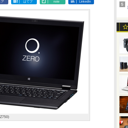
ェア
はてブ
note
LinkedIn
Z750)