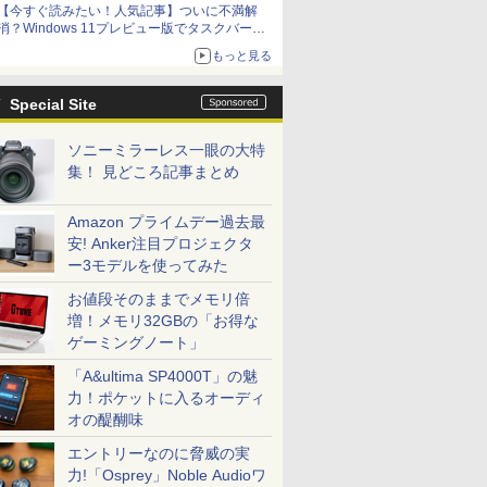
【今すぐ読みたい！人気記事】ついに不満解
消？Windows 11プレビュー版でタスクバーの
配置変更を徹底検証 - PC Watch
もっと見る
Special Site
ソニーミラーレス一眼の大特
集！ 見どころ記事まとめ
Amazon プライムデー過去最
安! Anker注目プロジェクタ
ー3モデルを使ってみた
お値段そのままでメモリ倍
増！メモリ32GBの「お得な
ゲーミングノート」
「A&ultima SP4000T」の魅
力！ポケットに入るオーディ
オの醍醐味
エントリーなのに脅威の実
力!「Osprey」Noble Audioワ