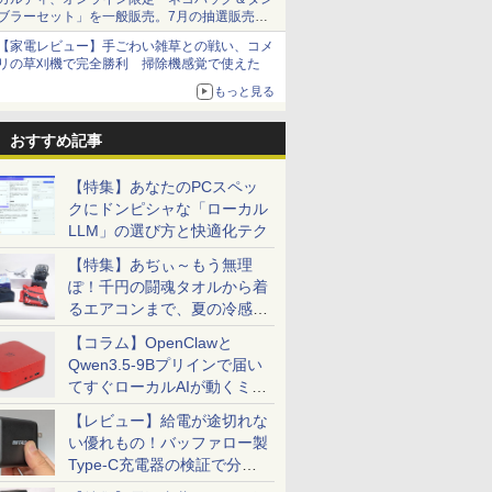
ック 21.5型ワイド液晶デ
ド… 科学的に証明された
FHD 120Hz IPS 白 ホワイ
Center, 1955 | アートプリ
(21.5型/ADS/FullHD
位！1ms 180
ン) 2026年 1
￥1,390
ブラーセット」を一般販売。7月の抽選販売の
ィスプレイ
すごい習慣大百科 人生が
ト ブルー ピンク ピクシ
ント / ポスター フレーム
1920×1080/75Hz/5ms/HDMI/D-
グモニター 23
14,402
1,760
￥14,730
￥22,000
￥15,520
￥15,780
￥1,080
当選無効分
/B
CDA221DBX
変わるテクニック112個集
オ 液晶 モニター ディス
付き 北欧 モダンアート
sub/VESA/5年保証・無輝
白
【家電レビュー】手ごわい雑草との戦い、コメ
めました [ 堀田秀吾 ]
プレイ サブ 2台目 HDMI
抽象画 アートポスター ポ
点保証)(ブラック) アイオ
【180Hz/165H
リの草刈機で完全勝利 掃除機感覚で使えた
VGA Pixio PX246 Wave
スターフレーム インテリ
ーデータ LCD-A221DB
HDMI+DP フル
もっと見る
ア フレーム ポスターパネ
3000:1コン
ル 天然木 ナチュラル お
光沢【1ms応
洒落 リビング 新生活 ギ
縁】液晶 pc
おすすめ記事
フト ポスター アートパネ
ソコンモニター
ル
ルト/スピーカ
【特集】あなたのPCスペッ
kksmart 1
クにドンピシャな「ローカル
LLM」の選び方と快適化テク
【特集】あぢぃ～もう無理
ぽ！千円の闘魂タオルから着
るエアコンまで、夏の冷感グ
ッズ一挙紹介
【コラム】OpenClawと
Qwen3.5-9Bプリインで届い
てすぐローカルAIが動くミニ
PC「SER9 Pro」
【レビュー】給電が途切れな
い優れもの！バッファロー製
Type-C充電器の検証で分か
ったこと