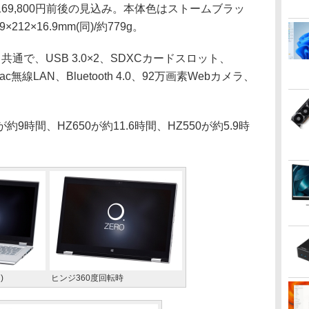
69,800円前後の見込み。本体色はストームブラッ
12×16.9mm(同)/約779g。
で、USB 3.0×2、SDXCカードスロット、
/n/ac無線LAN、Bluetooth 4.0、92万画素Webカメラ、
9時間、HZ650が約11.6時間、HZ550が約5.9時
)
ヒンジ360度回転時