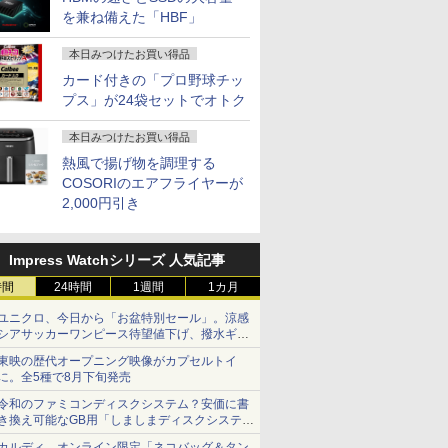
を兼ね備えた「HBF」
本日みつけたお買い得品
カード付きの「プロ野球チッ
プス」が24袋セットでオトク
ーミングPC G-GEAR Aim GB7A-C256B/CP1 Ryzen7 /RTX5060Ti(8GB版) /32GBメモリ /1
【マラソンセール期間中
パナソ ニック ノートパソ
超得2,000円OFF&P2倍｜
【全品最大250
ポイント5倍】中古ノート
コン Let's note CF-SV8
第8世代 office付き｜楽天
ーポン】【第8
254,980
本日みつけたお買い得品
ソコン Core i5 第8世代
軽量化 12.1インチ
1位 三冠獲得｜豪華特典
i5 4コア 8
モリ8GB M.2
WUXGA(1920×1200) ノ
付き｜最大180日保証｜
dynabook B
熱風で揚げ物を調理する
25,980
￥29,800
￥29,800
￥26,800
SD500GB 13.3インチ フ
ートPC 第8世代Core i5-
Core i5 第8世代｜中古ノ
Core i5 高速 
COSORIのエアフライヤーが
ルHD Webカメラ ノング
8365U 1.90GHz メモリ
ートパソコン
256GB/512G
2,000円引き
ア HDMI Windows11
8GB SSD WEBカメラ内
Windows11 office付き｜
リ 8GB/16GB W
ELL Vostro 5370 初期
蔵 (SSD 512GB) win11
15.6型 テンキー付き｜ノ
型大画面 テンキ
設定済 すぐ使える 90日保
pro&office 2019 搭載・
ートパソコンWindows11
Windows11搭
Impress Watchシリーズ 人気記事
証 送料無料
送料無料
第8世代｜ノートパソコン
き 中古 PC 
6
6
7
7
8
8
9
9
｜パソコン｜PC｜中古
ノート 中古
時間
24時間
1週間
1カ月
PC
ン
ユニクロ、今日から「お盆特別セール」。涼感
シアサッカーワンピース待望値下げ、撥水ギア
ショーツは1990円に
東映の歴代オープニング映像がカプセルトイ
に。全5種で8月下旬発売
令和のファミコンディスクシステム？安価に書
IODATA アイ・オー・デ
ハーバード、スタンフォ
[アウトレット] ゲーミン
MARK ROTHKO (マー
アイオーデータ｜I-O
2026／27J1＆J2＆J3選手
残り6台【人
ROCKIN'ON 
き換え可能なGB用「しましまディスクシステ
タ LCD-A221DBX ブラ
ード、オックスフォー
グモニター 23.8インチ
ク・ロスコ) | Violet
DATA 液晶ディスプレイ
名鑑
品15％OFF！
ッキング・オ
ム」
カルディ、オンライン限定「ネコバッグ＆タン