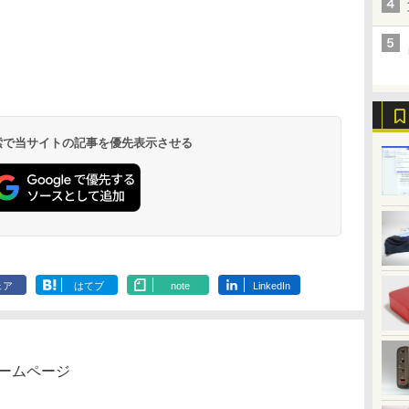
ニター 中
ガノ ]
21.45型 / フル
（ワイドKC） [ ナガノ ]
の超軽量超薄型／モバイ
23.8イン
（ボニータ・コミック
￥792
HD(1920×1080) / ワイド ]
ルモニター 15.6インチ フ
チ/GigaCrysta/EX-
ス） [ トマトスープ ]
￥10,980
￥1,210
￥12,480
￥13,900
￥5,280
￥
￥
ブラック VP227HF
ルHD 4K 144Hz タッチパ
LDGC243HDB/138S0214285Q
L
.
Anker Soundcore
On My Road
by Amazon 天然水
ONE PIECE モノクロ
【2026年アップグレ
On My Road
by Amazon 炭酸水
HUNTER×HUNTER
Xiaomi シャオミ
BUGS LIFE
コカ・コーラ やかんの
スーパーの裏でヤニ吸
ネル バッテリー内蔵 無線
ランク/81【中古】
Liberty 5 ミッドナイ
(Stadium ver.)
ラベルレス 2L×9本
版 115 (ジャンプコミ
ード版】AOKIMI ワ
(Stadium ver.)
ラベルレス 500ml
モノクロ版 39 (ジャ
REDMI Buds 8 Lite ワ
麦茶 from 爽健美茶 ラ
うふたり 9巻 (デジタル
接続 12モデル選択 非光沢
￥250
トブラック
ックスDIGITAL)
イヤレスイヤホン
×24本 強炭酸水 ペッ
ンプコミックス
イヤレスイヤホン
ベルレス
版ビッグガンガンコミ
IPSパネル Type-C HDMI
￥250
￥1,117
￥250
bluetooth イヤホン
トボトル 500ミリリ
DIGITAL)
Bluetooth 5.4 ノイズ
650mlPET×24本
ックス)
軽量 薄型 リモートワーク
￥14,990
￥594
￥1,964
￥1,625
￥572
￥3,480
￥2,009
￥810
V12 小型軽量 ブルー
ットル (Smart
キャンセリング ANC
ディスプレイ 持ち運び ポ
トゥースHi-Fi 最大
Basic)
36時間再生
ータブルモニター
36時間再生 ぶるーと
 検索で当サイトの記事を優先表示させる
ゅーす コードレス
ENCノイズキャンセ
リング 自動ペアリン
グ Type-C充電 マイ
ク付き 防水 タッチ式
音量調整 スポーツ/通
勤/通学/WEB会議(ホ
ワイト)
ェア
はてブ
note
LinkedIn
ホームページ