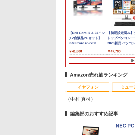
【期間限定破格金額！】
【Dell Core-i7 & 24イン
Panasonic CF-
【初期設定済み】
新生活 新古品 Win11搭載
チ2台液晶PCセット】
SV8RFCVS Core i
トップパソコン 
パソコンノートパソコン
intel Core i7-7700、
8365U
2026新品 パソコ
office付き 初心者向けノ
RAM:16GB、SSD:選択可
1.6GHz/8GB/256
型PC 24型 21.5型
￥9,980
￥41,800
￥12,300
￥47,700
ートPC 初期設定済 15.6
能
外装割れあり【中
Windows11 Off
型 インテル高速CPU ラン
(256GBor512GBor1TB)/
【20260729】
フルHD液晶一体型
ダムで発送 メモリ4GB～
フルHD（1920x1080）液
テル Core i5 Core
高速SSD1TB 最大 フル
晶モニタ/光学ドライ
SSD 128GB～1
HD Webカメラ zoom 軽
ブ/5.8Ghz WI-
リ8GB 16GB｜ 
Amazon売れ筋ランキング
量薄型 無線 型番更新で在
FI/Bluetooth/Windows11
ド マウス付 2年保
1
1
2
2
庫処分
Pro & KINGSOFT WPS
PC 初期設定済み
イヤフォン
ミュー
Office/HDMI/デスクトッ
ーク 在宅勤務
プパソコン(再生中古品)
（中村 真司）
編集部のおすすめ記事
NEC LCD-AS193Mi 19イ
ちいかわ なんか小さく
【おまかせ】モニタ
ちいかわ なんか
NEC P
ンチ スクエア LED液晶モ
てかわいいやつ（4）
インチ 1920x108
てかわいいやつ（