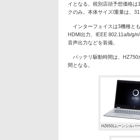
イとなる。税別店頭予想価格は1
クのみ。本体サイズ/重量は、319×2
インターフェイスは3機種とも共通
HDMI出力、IEEE 802.11a/b/g
音声出力などを装備。
バッテリ駆動時間は、HZ750が約
間となる。
HZ650(ムーンシルバー