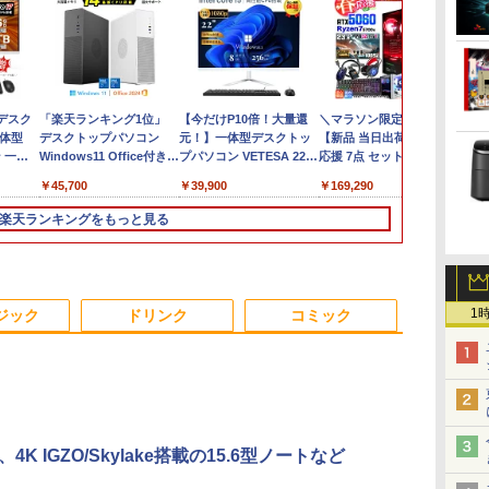
ゲ
デスク
Panasonic Let's note
「楽天ランキング1位」
Amazon(アマゾン) タブ
【今だけP10倍！大量還
中古 ノートパソコン 12.5
＼マラソン限定値引／
5
一体型
CF-SZ6/12.1型FHD / 第7
デスクトップパソコン
レットPC New Fire Max
元！】一体型デスクトッ
インチ Corei5 第6世代 最
【新品 当日出荷】新生活
￥
ン 一体
世代 Core i3-7100U /中古
Windows11 Office付き
11(2023年発売) グレー
プパソコン VETESA 22型
大SSD512G 最大メモリ
応援 7点 セット ゲーミン
パ
GB(SSD)/12.1W/WUXGA(1920x1200)/Win11
ノートパソコン win11
パソコン 新品｜インテル
B0B2SD8BVX ［11型
液晶 第2世代Core i5
16G WPS office付き
グPC ゲーミングパソコン
メ
￥14,800
￥45,700
￥19,980
￥39,900
￥18,600
￥169,290
￥
古】
ice付き｜
office付・整備済み品・
第14世代 Core i5-4590 i5
/Wi-Fiモデル /ストレー
Windows11搭載 Office付
Windows11 初期設定済
デスクトップパソコン
S
 イン
メモリ8GB / 高速SSD搭
i7-14700F｜ SSD 256GB
ジ：64GB］
き メモリ8GB
み HP EliteBook 820G3
GeForce RTX5060
楽天ランキングをもっと見る
 i7｜
載 / Webカメラ / HDMI・
～2TB｜メモリ 8～64GB
B0B2SD8BVX [振込不可]
SSD256GB 初期設定済み
WEBカメラ搭載 整備済み
Ryzen7 5700X
レ
TB｜メモ
VGA / WiFi / 超軽量モバ
DDR4/5｜ デスクトップ
USB2.0 Wi-Fi無線LAN対
ネット閲覧 メール用 初心
Windows11 SSD
D
キーボー
イルノート ・初期設定不
PC 2年保証 激安 高性能
応 キーボード＆マウス付
者向け 薄型軽量 持ち便利
256GB〜1TB メモリ
証 安い
要
ゲーム 本体のみ PC 高ス
属 在宅勤務 学生向け 初
中古パソコン ノートパソ
16GB〜32GB eスポーツ
3
3
4
4
5
5
 テレワ
ペッ 初期設定済み
心者向け 高性能PC 新品
コン中古 ノートPC 安心
ゲーム デスクトップPC
1
ジック
ドリンク
コミック
保証
パソコン モニター
ー 23
小さく
ASUS エイスース 液晶
ちいかわ なんか小さく
＼本日限定500円値下げ／
アンダーニンジャ（18）
I.O DATA アイオーデー
【全巻】 天幕のジャード
C、4K IGZO/Skylake搭載の15.6型ノートなど
0 フル
3）
ディスプレイ Eye Care [
てかわいいやつ（2）
＼楽天1位！2026年最新
【電子書籍】[ 花沢健吾 ]
タ/ゲーミングモニター
ゥーガル 1-6巻セット
ー