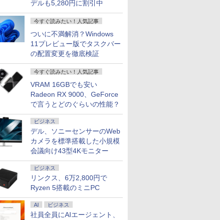
デルも5,280円に割引中
今すぐ読みたい！人気記事
ついに不満解消？Windows
11プレビュー版でタスクバー
の配置変更を徹底検証
今すぐ読みたい！人気記事
VRAM 16GBでも安い
Radeon RX 9000、GeForce
で言うとどのぐらいの性能？
ビジネス
デル、ソニーセンサーのWeb
カメラを標準搭載した小規模
会議向け43型4Kモニター
ビジネス
リンクス、6万2,800円で
Ryzen 5搭載のミニPC
AI
ビジネス
社員全員にAIエージェント、