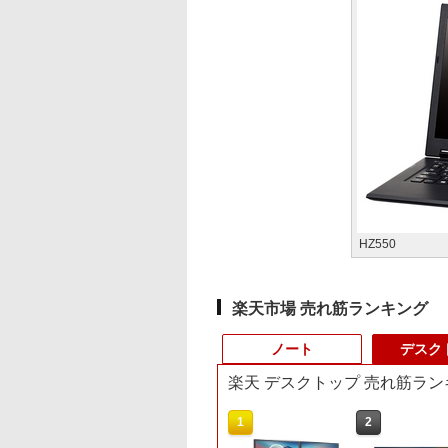
HZ550
楽天市場 売れ筋ランキング
ノート
デスク
楽天 デスクトップ 売れ筋ラン
1
1
2
2