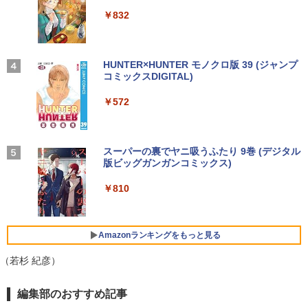
￥12,999
￥250
￥9,900
￥88,000
￥14,990
￥832
￥1,117
【中古】NEC◆デスクトップパソコン L
3
AVIE Desk All-in-one DA370/FAW [ファ
インホワイト]//【パソコン】
【期間限定5%OFFクーポン 8/12 10時ま
3
地球の歩き方 スター・ウォーズ [ 地球
4
ゲーミングPC 中古美品 フルHD 15.6イ
で】 モニター 27インチ 100Hz FHD VA
【2026年アップグレード版】AOKIMI ワイヤ
見知らぬ糸
HUNTER×HUNTER モノクロ版 39 (ジャンプ
￥17,160
3
の歩き方編集室 ]
ンチ HP ZBook Fury 15.6inch G8 Wind
パネル スピーカー搭載 ブルーライト軽減
レスイヤホン bluetooth イヤホン V12 小型
コミックスDIGITAL)
【Amazon.co.jp限定】 伊藤園 磨かれて、澄
ows11 8コア 卓越性能 第11世代Core i7-
ノングレアタイプ 壁掛け対応 省スペース
軽量 ブルートゥースHi-Fi 最大36時間再生 ぶ
みきった日本の水 2L 8本 ラベルレス [ ケース
￥250
￥2,750
11850H 32GB 爆速NVMe式512GB-SSD
角度調整 高視野角 178° Adaptive-Sync
るーとゅーす コードレス ENCノイズキャン
] [ 水 ] [ ペットボトル ] [ 箱買い ] [ ストック
￥572
NVIDIA RTX A2000 Laptop カメラ 無線
対応 MAXZEN MJM27CH02-F100
セリング 自動ペアリング Type-C充電 マイク
] [ 水分補給 ]
【Windows11】 【超小型】 DELL Opti
4
Wi-Fi6 Office付き Win11【中古ノートパ
付き 防水 タッチ式音量調整 スポーツ/通勤/通
Plex 3060 Micro マイクロ MFF 第8世代
ソコン 中古パソコン 中古PC】送料無料
学/WEB会議(ホワイト)
￥13,980
￥998
Core i5 8400T/1.70GHz 8GB SSD256G
B M.2 NVMe Windows11 64bit WPSOff
On My Road (Stadium ver.)
スーパーの裏でヤニ吸うふたり 9巻 (デジタル
VI/NYL #030 Kis-My-Ft2 [ VI/NYL編集部
5
￥86,990
￥1,964
ice 無線LAN 中古パソコン デスクトップ
版ビッグガンガンコミックス)
]
パソコン PC 【中古】
by Amazon 炭酸水 ラベルレス 500ml ×24本
￥250
【最短即日発送】 Philips 241S9A/11 モ
強炭酸水 ペットボトル 500ミリリットル (Sm
4
￥810
￥2,200
ニター 24インチ 23.8型 フルHD 1920×1
Xiaomi シャオミ REDMI Buds 8 Lite ワイヤ
￥22,500
art Basic)
NEC LAVIE N13 Slim N1355/HACY PC-
080 IPS HDMI VGA スピーカー内蔵 5年
レスイヤホン Bluetooth 5.4 ノイズキャンセ
4
N1355HAC-Y [ヘーゼルブロンズ] 13.3
保証 ディスプレイ 在宅勤務 テレワーク
リング ANC 36時間再生
￥1,625
型(インチ) 第13世代 インテル Core i5 13
ビジネス用
Amazonランキングをもっと見る
35U(Raptor Lake) 10コア メモリ：16G
￥3,480
中古パソコン 一体型 富士通 ESPRIMO
5
B SSD：256GB Windows 11 Office付き
￥14,800
（若杉 紀彦）
WF1/B1 FMVWB1F1B Windows11 Cele
展示品
ron 3865U 1.8GHz メモリ8GB 2TB 23.8
インチ Office付き DVD Webカメラ 無線
￥97,800
編集部のおすすめ記事
LAN Bluetooth 3ヶ月保証 wd2670 中古
＼本日限定500円値下げ／＼楽天1位！20