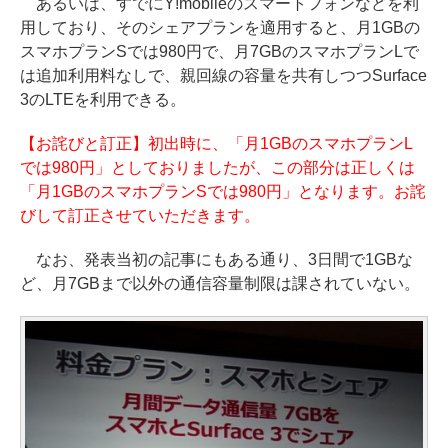
あるいは、すでにY!mobileのスマートフォンなどを利
用しており、そのシェアプランを適用すると、月1GBの
スマホプランSでは980円で、月7GBのスマホプランLで
は追加利用料なしで、親回線の容量を共有しつつSurface
3のLTEを利用できる。
【お詫びと訂正】初出時に、「月1GBのスマホプランL
では980円」としておりましたが、この部分は正しくは
「月1GBのスマホプランSでは980円」となります。お詫
びして訂正させていただきます。
なお、発表当初の記事にもある通り、3日間で1GBな
ど、月7GBまで以外の通信容量制限は課されていない。