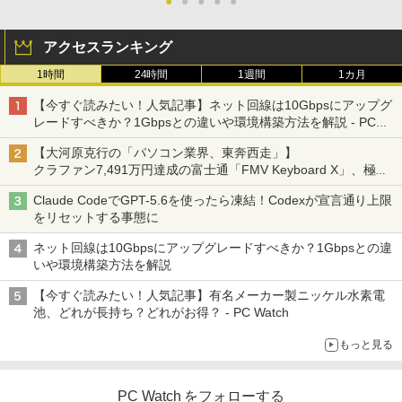
●
●
●
●
●
アクセスランキング
1時間
24時間
1週間
1カ月
【今すぐ読みたい！人気記事】ネット回線は10Gbpsにアップグ
レードすべきか？1Gbpsとの違いや環境構築方法を解説 - PC
Watch
【大河原克行の「パソコン業界、東奔西走」】
クラファン7,491万円達成の富士通「FMV Keyboard X」、極限
の静音化を追求
Claude CodeでGPT-5.6を使ったら凍結！Codexが宣言通り上限
をリセットする事態に
ネット回線は10Gbpsにアップグレードすべきか？1Gbpsとの違
いや環境構築方法を解説
【今すぐ読みたい！人気記事】有名メーカー製ニッケル水素電
池、どれが長持ち？どれがお得？ - PC Watch
もっと見る
PC Watch をフォローする