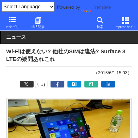
Powered by
Translate
PC Watch
パソコン/タブレット/スマートフォン
2in1
Surface
カテゴリ
過去記事
検索
Impressサイト
ニュース
Wi-Fiは使えない? 他社のSIMは違法? Surface 3
LTEの疑問あれこれ
（2015/6/1 15:03）
リスト