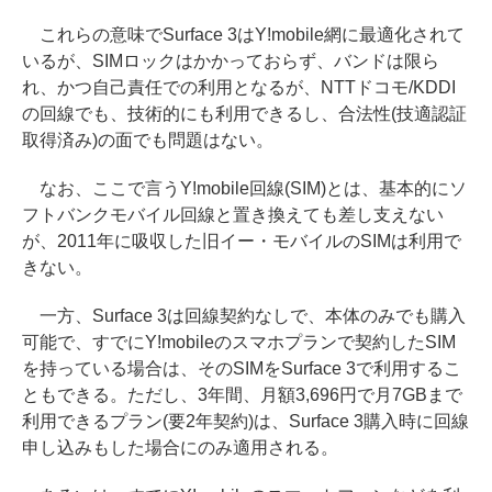
これらの意味でSurface 3はY!mobile網に最適化されて
いるが、SIMロックはかかっておらず、バンドは限ら
れ、かつ自己責任での利用となるが、NTTドコモ/KDDI
の回線でも、技術的にも利用できるし、合法性(技適認証
取得済み)の面でも問題はない。
なお、ここで言うY!mobile回線(SIM)とは、基本的にソ
フトバンクモバイル回線と置き換えても差し支えない
が、2011年に吸収した旧イー・モバイルのSIMは利用で
きない。
一方、Surface 3は回線契約なしで、本体のみでも購入
可能で、すでにY!mobileのスマホプランで契約したSIM
を持っている場合は、そのSIMをSurface 3で利用するこ
ともできる。ただし、3年間、月額3,696円で月7GBまで
利用できるプラン(要2年契約)は、Surface 3購入時に回線
申し込みもした場合にのみ適用される。