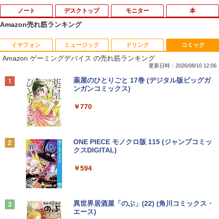
ノート
デスクトップ
モニター
本
Amazon売れ筋ランキング
イヤフォン
ミュージック
ドリンク
コミック
【1500円OFFクーポン】L.I.B ノートパ
中古パソコン 一体型 富士通 ESPRIMO F
モバイルモニター HAILESI 12.3インチ
おいしい！イラストレッスン クレパス
1
1
1
1
Amazon ゲーミングデバイス の売れ筋ランキング
ソコン ノートPC 新品 Microsoft Office
H52/S FMVF52SW Windows10 Celeron
2.4K 2400x1600 Switch2ドック不要 OT
で描きました [ momo ]
付き Windows11 最大 15.6インチ 最大
1005M 1.90GHz メモリ4GB 1TB 21.5イ
G対応 モバイルディスプレイ 3:2画面比
更新日時：2026/08/10 12:06
第13世代 Intel N150 最大メモリ16GB 最
ンチ Office付き DVD Webカメラ 無線L
100％sRGB広色域 HDR 380nit IPSパネ
￥1,518
Anker Soundcore P40i オフホワイト
BRUCE WAYNE feat. Flo Milli, ATL Jacob
by Amazon 天然水 ラベルレス 500ml ×24本
薬屋のひとりごと 17巻 (デジタル版ビッグガ
大SSD1TB IPS液晶 フルHD 可能 大容量
AN 3ヶ月保証 wd2685 中古
ル 超薄型 超軽量 自立型 内蔵デュアルス
[Explicit]
富士山の天然水 バナジウム含有 水 ミネラル
ンガンコミックス)
バッテリー Wi-Fi 在宅勤務 学生向け パ
ピーカー Switch2/PS5/XBOX/PC/Mac/ip
ウォーター ペットボトル 静岡県産 500ミリリ
￥7,990
ソコン Webカメラ
honeなど対応
￥15,800
ットル (Smart Basic)
￥250
￥770
￥29,800
￥12,999
80代になるとたいていボケるか死ぬ。70
2
￥1,380
代は神様から与えられた特別な時間 （幻
冬舎新書） [ 林真理子 ]
【★最大100%ポイント】おまかせ 中古
2
Anker Soundcore P31i ブラック
BRUCE WAYNE feat. Flo Milli, ATL Jacob
ONE PIECE モノクロ版 115 (ジャンプコミッ
パソコン Windows XP Core i5 メモリ 4
[Explicit]
クスDIGITAL)
【Amazon.co.jp限定】 い・ろ・は・す 2L P
【累計使用時間100時間】Panasonic Le
GB HDD 500GB DVDドライブ搭載 リフ
【楽天1位 累計販売100万台突破】モバイ
￥1,034
2
2
ET ラベルレス ×8本
￥5,990
t's note QV9 CF-QV9TFLVS パナソニッ
レッシュPC デスクトップ キーボード＆
ルモニター 15.6インチ フルHD 4K タッ
￥250
￥594
ク レッツノート 第10世代 Core i7 16GB
マウスセット 中古 安心保証 初期設定不
チパネル バッテリー内蔵 選べる13モデ
￥1,112
SSD512GB タッチパネル 12インチ Win
要 液晶モニター ディスプレイ
ル 非光沢IPS パネル Type-C対応 HDMI
dows11 LTE Wi-Fi6 カメラ Bluetooth
モニター 持ち運び ディスプレイ サブデ
[9月上旬より発送予定][新品]ちいかわ な
3
WPS Office付き オフィス 中古パソコン
ィスプレイ デュアルモニター ミニPC対
￥16,800
んか小さくてかわいいやつ (1-8巻 最新
ノートパソコン ノートPC 90日保証 【中
応 EVICIV
Anker Soundcore Liberty 5 ミッドナイトブ
On My Road (Stadium ver.)
異世界居酒屋「のぶ」(22) (角川コミックス・
刊) 全巻セット [入荷予約]
古】
ラック
エース)
by Amazon 天然水ラベルレス 2L×9本