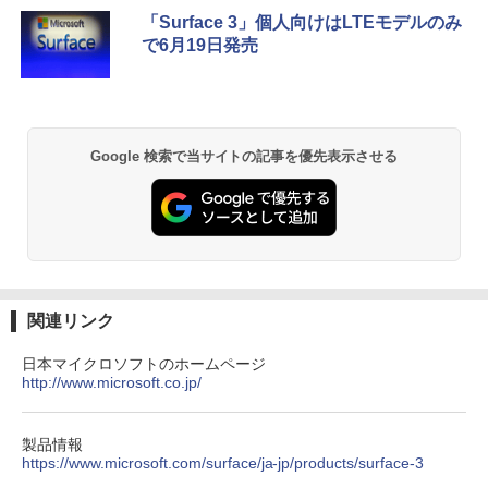
5
26年最新の超軽量超薄型／モバイルモニ
￥22,800
「Surface 3」個人向けはLTEモデルのみ
ター 15.6インチ フルHD 4K 144Hz タッ
で6月19日発売
【新品】 DELL デル ノートパソコン Del
チパネル バッテリー内蔵 無線接続 12モ
5
l 14型 WUXGA/ Windows 11/ Core 5 12
デル選択 非光沢 IPSパネル Type-C HDM
0U ( Core i5 同等性能)/ メモリ 16GB/ S
I 軽量 薄型 リモートワーク ディスプレイ
SD 512GB/ Windows 11/ Webカメラ/ O
持ち運び ポータブルモニター
ffice付き選択可能/ プラチナシルバー
￥12,480
Google 検索で当サイトの記事を優先表示させる
￥99,800
関連リンク
日本マイクロソフトのホームページ
http://www.microsoft.co.jp/
製品情報
https://www.microsoft.com/surface/ja-jp/products/surface-3