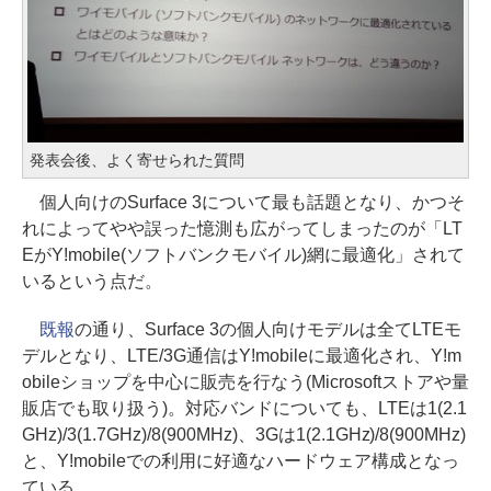
発表会後、よく寄せられた質問
個人向けのSurface 3について最も話題となり、かつそ
れによってやや誤った憶測も広がってしまったのが「LT
EがY!mobile(ソフトバンクモバイル)網に最適化」されて
いるという点だ。
既報
の通り、Surface 3の個人向けモデルは全てLTEモ
デルとなり、LTE/3G通信はY!mobileに最適化され、Y!m
obileショップを中心に販売を行なう(Microsoftストアや量
販店でも取り扱う)。対応バンドについても、LTEは1(2.1
GHz)/3(1.7GHz)/8(900MHz)、3Gは1(2.1GHz)/8(900MHz)
と、Y!mobileでの利用に好適なハードウェア構成となっ
ている。