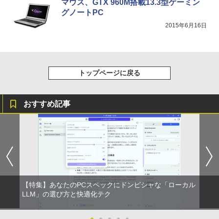
マウス、GTX 960M搭載13.3型ゲーミン
グノートPC
2015年6月16日
トップページに戻る
おすすめ記事
【特集】あなたのPCスペックにドンピシャな「ローカル
LLM」の選び方と快適化テク
●
●
●
●
●