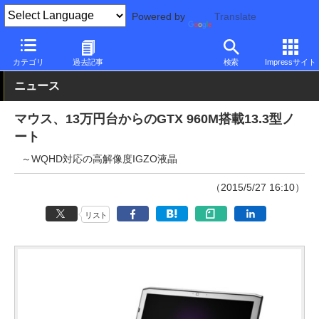
Powered by
Translate
PC Watch
パソコン/タブレット/スマートフォン
ノートパソコン
カテゴリ
過去記事
検索
Impressサイト
ニュース
マウス、13万円台からのGTX 960M搭載13.3型ノ
ート
～WQHD対応の高解像度IGZO液晶
（2015/5/27 16:10）
リスト