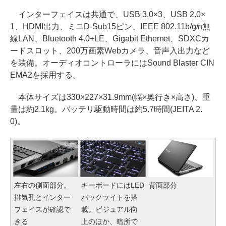
インターフェイスは共通で、USB 3.0×3、USB 2.0×
1、HDMI出力、ミニD-Sub15ピン、IEEE 802.11b/g/n無
線LAN、Bluetooth 4.0+LE、Gigabit Ethernet、SDXCカ
ードスロット、200万画素Webカメラ、音声入出力など
を装備。オーディオコントローラにはSound Blaster CIN
EMA2を採用する。
本体サイズは330×227×31.9mm(幅×奥行き×高さ)、重
量は約2.1kg。バッテリ駆動時間は約5.7時間(JEITA 2.
0)。
左右の側面部分。
キーボードにはLED
背面部分
排気孔とインター
バックライトを搭
フェイスが確認で
載。ビジュアル向
きる
上のほか、暗所で