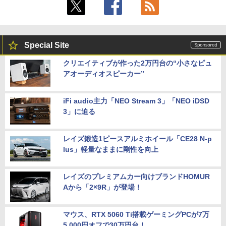
Special Site
クリエイティブが作った2万円台の“小さなピュ
アオーディオスピーカー”
iFi audio主力「NEO Stream 3」「NEO iDSD
3」に迫る
レイズ鍛造1ピースアルミホイール「CE28 N-p
lus」軽量なままに剛性を向上
レイズのプレミアムカー向けブランドHOMUR
Aから「2×9R」が登場！
マウス、RTX 5060 Ti搭載ゲーミングPCが7万
5,000円オフで30万円台！