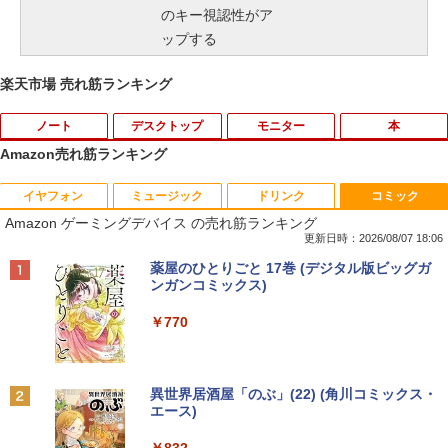
のキー視認性がア
ップする
楽天市場 売れ筋ランキング
ノート
デスクトップ
モニター
本
Amazon売れ筋ランキング
イヤフォン
ミュージック
ドリンク
コミック
Amazon(アマゾン) タブレットPC New F
PHILIPS/フィリップス 241V8/11 / 23.8型
なぜ、あの人のがんは消えたのか？
1
1
1
Amazon ゲーミングデバイス の売れ筋ランキング
ire Max 11(2023年発売) グレー B0B2SD
ワイド 液晶ディスプレイ FullHD/HDMI
8BVX ［11型 /Wi-Fiモデル /ストレージ：
ケーブル標準添付【中古/送料無料】※沖
更新日時：2026/08/07 18:06
￥3,828
64GB］ B0B2SD8BVX [振込不可]
縄、離島を除く
Anker Soundcore P40i ブラック
BRUCE WAYNE feat. Flo Milli, ATL Jacob
【Amazon.co.jp限定】 い・ろ・は・す 2L P
薬屋のひとりごと 17巻 (デジタル版ビッグガ
[Explicit]
ET ラベルレス ×8本
ンガンコミックス)
￥19,980
￥5,500
￥7,990
￥250
￥1,112
￥770
トランスフォーマーFANBOOK 2026
2
【新古品】2026年福袋 ノートパソコン
【良い】送料無料 TF: PHILIPS / フィ
2
2
Windows11 ノートPC 14インチノート
リップス 23.8型 ワイド HDMI 24インチ
￥2,500
Anker Soundcore P31i ブラック
BRUCE WAYNE feat. Flo Milli, ATL Jacob
by Amazon 天然水 ラベルレス 500ml ×24本
異世界居酒屋「のぶ」(22) (角川コミックス・
パソコン 4GB 64GB パソコンOffice搭載
液晶モニター 243V7Q フルHD(1920x10
[Explicit]
富士山の天然水 バナジウム含有 水 ミネラル
エース)
薄型ノートPC インテルCeleron 第11世
80) スピーカー搭載 動作良品 中古
ウォーター ペットボトル 静岡県産 500ミリリ
￥5,990
代 日本語キーボードデュアル USB3.0 WI
【3ケ月保証】
ットル (Smart Basic)
￥250
￥832