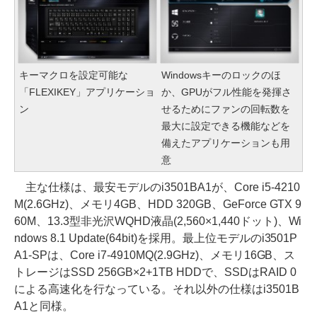
キーマクロを設定可能な
Windowsキーのロックのほ
「FLEXIKEY」アプリケーショ
か、GPUがフル性能を発揮さ
ン
せるためにファンの回転数を
最大に設定できる機能などを
備えたアプリケーションも用
意
主な仕様は、最安モデルのi3501BA1が、Core i5-4210
M(2.6GHz)、メモリ4GB、HDD 320GB、GeForce GTX 9
60M、13.3型非光沢WQHD液晶(2,560×1,440ドット)、Wi
ndows 8.1 Update(64bit)を採用。最上位モデルのi3501P
A1-SPは、Core i7-4910MQ(2.9GHz)、メモリ16GB、ス
トレージはSSD 256GB×2+1TB HDDで、SSDはRAID 0
による高速化を行なっている。それ以外の仕様はi3501B
A1と同様。