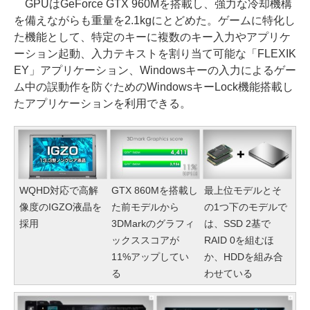
GPUはGeForce GTX 960Mを搭載し、強力な冷却機構
を備えながらも重量を2.1kgにとどめた。ゲームに特化し
た機能として、特定のキーに複数のキー入力やアプリケ
ーション起動、入力テキストを割り当て可能な「FLEXIK
EY」アプリケーション、Windowsキーの入力によるゲー
ム中の誤動作を防ぐためのWindowsキーLock機能搭載し
たアプリケーションを利用できる。
WQHD対応で高解
GTX 860Mを搭載し
最上位モデルとそ
像度のIGZO液晶を
た前モデルから
の1つ下のモデルで
採用
3DMarkのグラフィ
は、SSD 2基で
ックススコアが
RAID 0を組むほ
11%アップしてい
か、HDDを組み合
る
わせている