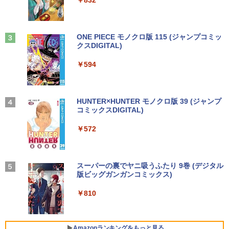
FI Bluetooth テレワーク応援 初心者向
け
￥6,480
￥1,380
機動警察パトレイバーシバシゲオ×ぴあ
3
￥21,800
（ぴあMOOK）
Anker Soundcore Liberty 5 ミッドナイトブ
On My Road (Stadium ver.)
ONE PIECE モノクロ版 115 (ジャンプコミッ
ラック
クスDIGITAL)
by Amazon 天然水ラベルレス 2L×9本
￥1,925
モバイルモニター 15.6インチ InnoView
3
￥250
モバイルディスプレイ 自立型 1920*1080
￥14,990
￥594
￥1,117
【1500円OFFクーポン】【訳アリ】【W
FHD ポータブルモニター IPS液晶パネル
3
EBカメラ＋フルHD】ノートパソコン 中
薄型 軽量 持ち運び 壁掛けに対応 Switc
古パソコン 13.3インチ SSD256GB メモ
h/PS3/PS4/PS5/Xbox One/PC/スマホ/U
リ8GB Core i5-1135G7 第11世代 Micro
SBType-C/標準HDMI対応【選べる種
高校野球神奈川グラフ（2026） 第108回
4
soft Office付き Windows11 東芝 dyna
類】タッチ/ケース付き/4Kタイプ
【2026年アップグレード版】AOKIMI ワイヤ
On My Road (Stadium ver.)
HUNTER×HUNTER モノクロ版 39 (ジャンプ
全国高校野球選手権神奈川大会 [ 神奈川
book G83 中古 PC パソコン ノートPC S
レスイヤホン bluetooth イヤホン V12 小型
コミックスDIGITAL)
新聞社 ]
by Amazon 炭酸水 ラベルレス 500ml ×24本
SD1TB メモリ16GB 軽量 薄型 ダイナブ
軽量 ブルートゥースHi-Fi 最大36時間再生 ぶ
強炭酸水 ペットボトル 500ミリリットル (Sm
￥8,980
￥250
ック
るーとゅーす コードレス ENCノイズキャン
art Basic)
￥572
￥2,200
セリング 自動ペアリング Type-C充電 マイク
付き 防水 タッチ式音量調整 スポーツ/通勤/通
￥29,800
￥1,625
学/WEB会議(ホワイト)
11.6インモバイルモニターIPS小型ディス
4
プレイ 1366x768 防眩光 薄型 軽量USB
BUGS LIFE
スーパーの裏でヤニ吸うふたり 9巻 (デジタル
魔女と傭兵（9） 【電子書籍】[ 宮木真人
5
￥1,964
Type-C HDMIサブモニター スピーカー内
版ビッグガンガンコミックス)
]
コカ・コーラ やかんの麦茶 from 爽健美茶 ラ
ノートパソコン 14インチ 新品 Windows
蔵Rasp PI5 /PC/Macなど対応ポータブル
ベルレス 650mlPET×24本
4
￥250
11 Pro Office搭載 日本語キーボード メ
ディスプレイ (ブラック, 11.6)
￥810
￥792
モリ 8GB SSD 128GB 256GB 512GB 1
Xiaomi シャオミ REDMI Buds 8 Lite ワイヤ
￥2,009
TB Webカメラ WiFi Bluetooth 選べる
レスイヤホン Bluetooth 5.4 ノイズキャンセ
￥9,280
カラー 14型 薄型 軽量 初心者 学習向け P
リング ANC 36時間再生
C ピンク シルバー 最短当日出荷
Amazonランキングをもっと見る