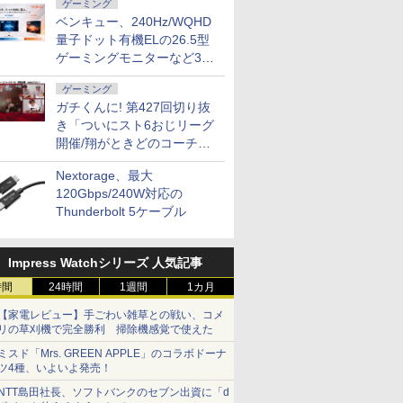
ゲーミング
ベンキュー、240Hz/WQHD
量子ドット有機ELの26.5型
ゲーミングモニターなど3機
種
ゲーミング
ガチくんに! 第427回切り抜
き「ついにスト6おじリーグ
開催/翔がときどのコーチ就
任など」
Nextorage、最大
120Gbps/240W対応の
Thunderbolt 5ケーブル
Impress Watchシリーズ 人気記事
時間
24時間
1週間
1カ月
【家電レビュー】手ごわい雑草との戦い、コメ
リの草刈機で完全勝利 掃除機感覚で使えた
ミスド「Mrs. GREEN APPLE」のコラボドーナ
ツ4種、いよいよ発売！
NTT島田社長、ソフトバンクのセブン出資に「d