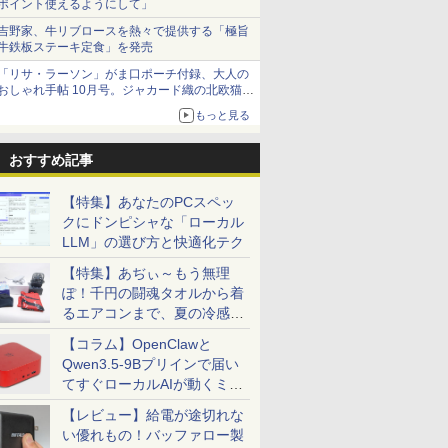
ポイント使えるようにして」
吉野家、牛リブロースを熱々で提供する「極旨
牛鉄板ステーキ定食」を発売
「リサ・ラーソン」がま口ポーチ付録、大人の
おしゃれ手帖 10月号。ジャカード織の北欧猫デ
ザイン
もっと見る
おすすめ記事
【特集】あなたのPCスペッ
クにドンピシャな「ローカル
LLM」の選び方と快適化テク
【特集】あぢぃ～もう無理
ぽ！千円の闘魂タオルから着
るエアコンまで、夏の冷感グ
ッズ一挙紹介
【コラム】OpenClawと
Qwen3.5-9Bプリインで届い
てすぐローカルAIが動くミニ
PC「SER9 Pro」
【レビュー】給電が途切れな
い優れもの！バッファロー製