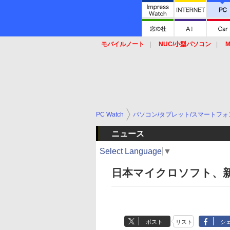
モバイルノート
NUC/小型パソコン
M
SSD
キーボード
マウス
PC Watch
パソコン/タブレット/スマートフォ
ニュース
Select Language
▼
日本マイクロソフト、新「S
ポスト
リスト
シ