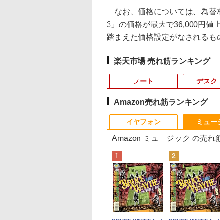
なお、価格については、為替相場の
3」の価格が最大で36,000円値
踏まえた価格設定がなされるも
楽天市場 売れ筋ランキング
ノート
デスク
Amazon売れ筋ランキング
10
10
10
10
1
1
1
1
2
2
2
2
イヤフォン
ミュー
Amazon ミュージック の売
最大100%ポイン
最大100%ポイン
ーカー5年保証／
に記された宝のあ
LENOVO｜レノボジャ
【1,000円クーポン＋ポ
異世界居酒屋「のぶ」
【全品ポイント10倍！
8月5日限定10倍＆抽選
【マラソンP5倍/10%オ
【公式・メーカー直
ゼンリン住宅地図 B4判
パナソ ニック ノート
中古デスクトップDel
モニター 23.8インチ
杖と剣のウィストリ
【新生活応援・
【Win11正式対応】
短即日発送】 【新
 仏教レコード [
パン ノートパソコン
イント最大31.5%還
(22) 【電子書籍】[ 蝉
要エントリー】【期間
10000P！｜高性能ノー
フクーポン】中古ディ
販・送料無料】モニタ
東京都 東京都港区 発行
パソコン Let's note
Optiplex 3070 SFF
144Hz FHD pcモニ
（16） 【電子書籍】
】【Office 2019
 OptiPlex 3080
 モニター 24イン
大雲 ]
IdeaPad Duet370
元！】モニター 27イン
川 夏哉 ]
限定セール】Inspiron
トパソコン富士通 ライ
スクトップパソコン
ー 新品 フルHD HP
年月202604 13103011I
CF-SV8 軽量化 12.1
3070-3070SF 【中
ー フリッカーレス
大森藤ノ ]
B】富士通
第10世代 Core i5/
ディスプレイ PCモ
Chromebook ミステ
チ 液晶ディスプレイ
Inspiron デスクトップ
フブック A579/749
Windows11 Office付
Series 3 Pro 322pe
ンチ
Dell Optiplex 3070
FullHD ブルーライ
999
,800
,800
650
￥51,480
￥16,979
￥924
￥54,250
￥24,000
￥15,800
￥11,280
￥25,740
￥25,800
￥24,500
￥10,980
￥594
EBOOK U757/第7世
ー ASUS 液晶ディ
ィブルー 82T6000RJP
WQHD(2560×1440)
PC DELL Inspiron
Windows11 第八世代
き デル Dell OptiPlex
21.45インチFHDモニタ
WUXGA(1920×1200)
SFF 中古デスクトッ
ット ノングレア デ