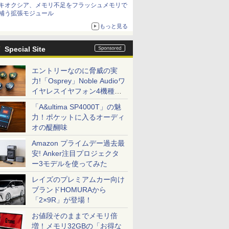
キオクシア、メモリ不足をフラッシュメモリで
補う拡張モジュール
もっと見る
Special Site
エントリーなのに脅威の実
力!「Osprey」Noble Audioワ
イヤレスイヤフォン4機種を
一気に聴く
「A&ultima SP4000T」の魅
力！ポケットに入るオーディ
オの醍醐味
Amazon プライムデー過去最
安! Anker注目プロジェクタ
ー3モデルを使ってみた
レイズのプレミアムカー向け
ブランドHOMURAから
「2×9R」が登場！
お値段そのままでメモリ倍
増！メモリ32GBの「お得な