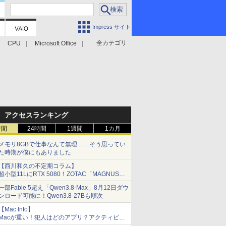
Impress サイト
全カテゴリ
CPU
Microsoft Office
アクセスランキング
時間
24時間
1週間
1カ月
メモリ8GBで仕事なんて無理……そう思ってい
た時期が僕にもありました
【西川和久の不定期コラム】
超小型11LにRTX 5080！ZOTAC「MAGNUS
ONE」最上位機の実力を探る
一部Fable 5超え「Qwen3.8-Max」8月12日ダウ
ンロード可能に！Qwen3.8-27Bも順次
【Mac Info】
Macが重い！犯人はどのアプリ？アクティビテ
ィモニタで突き止める