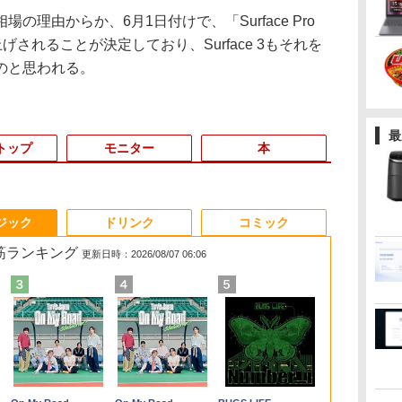
理由からか、6月1日付けで、「Surface Pro
上げされることが決定しており、Surface 3もそれを
のと思われる。
最
トップ
モニター
本
3
3
3
3
4
4
4
4
5
5
5
5
6
6
6
6
ジック
ドリンク
コミック
れ筋ランキング
更新日時：2026/08/07 06:06
l
ア
【★最大100%ポイン
【中古・Aランク】富
Thinlerain 13.3インチ
歴史地理学事典 [ 歴史
【整備済み品】 15.6イ
【全品最大2500円OFF
アイ・オー・データ ワ
はじめての世界名作え
【マラソンP5倍/10%オ
【正規永久版Office付
★エイスース / ASUS
80代になるとたいてい
13.3インチ 
iMac 27インチ
モニター 21.
キングダム 8
タ
[
ト】Lenovo ThinkPad
士通 ESPRIMO D588/B
モニター 小型 ディスプ
地理学会 ]
ンチ 第11世代Intel
クーポン】【22インチ
イド液晶ディスプレイ
ほん あかいえほんの
フクーポン】中古ノー
き】NiPoGi ミニpc
アイケア液晶ディスプ
ボケるか死ぬ。70代は
Lenovo Thin
i5-2.8 GHz 
チ/23.8インチ
グジャンプコ
イ
古】
X280/第8世代 Core i5/
デスクトップパソコン
レイ 液晶ディスプレイ
N5095
液晶+新品キーボード
21.5/23.8/27型
おうち（1～40巻）
トパソコン HP
Intel N5030 最大3.1Hz
レイ フル
神様から与えられた特
X13 Gen2 Ty
メモリ8GB MC
フルhd 高画質 
ス） [ 原 泰久 
￥26,400
トカ
メモ
第9世代 Core i5 9500
モニター/1366x768/95°
FHD1920*1080IPS液晶
＆新品無線マウスセッ
1920×1080/アナログ
（0） [ 中脇 初枝 ]
ProBook 450 G7 第10
mini pc Windows11
HD(1920x1080) IPSパ
別な時間 （幻冬舎新
フルHD / Win
Mid2010年
VA ノングレ
￥26,800
￥28,800
￥12,149
￥32,800
￥27,999
￥12,280
￥26,400
￥33,800
￥39,980
￥13,200
￥1,034
￥34,990
￥42,000
￥11,980
￥770
プ
ィス
リ:8GB/SSD:256GB/512GB/1TB/12.5
メモリ8GB 高速
視野/HDMI VGA AV
最大メモリ16GB
ト】HP EliteDesk 800
RGB HDMI/ブラック/
世代 Core i5 メモリ
Pro 12GB+256GB
ネル VA249QGZ [23.8
書） [ 林真理子 ]
高性能 AMD Ry
スピーカー内蔵