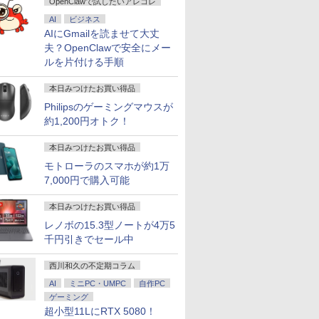
OpenClawで試したいアレコレ
/ 爆速
イ パソコ
512GB/256GB/1T
メモリ12GB 新品
ゲーミングモニター
Windows11 中古ノー
フィスソフト付 ■
モデル 非光沢IPS パネ
代 Core i5/メモ
リ:8GB/16GB/32GB/SSD:256GB/
スプレイ VA249QGZ
[10.95型 /
144Hz V
3020s 
-SSD/
Cモニタ
SSD】4C/8T 3.7GHz
SSD256GB USB3.0
1ms応答 pcモニター
AI
ビジネス
トパソコン
DELL OptiPlex 7050
ル Type-C対応 HDMI
リ:8GB/16GB/SSD:256GB/512GB/
3.2/DP/HDMI/Wi-fi/2画
VA249QGSZ 23.8型
/Snapdra
ーライト軽
古】
Fi6/
ビジョン
64GB 16T拡張
HDMI 日本語配列キー
パソコン モニター 非光
MT ミニタワー【中古
モニター 持ち運び ディ
テンキー/15.6型/Wi-
面出
1920×1080 IPSパネル
リ：4GB /
FreeSync 
AIにGmailを読ませて大丈
Win11【中
晶モニター
Windows11 Pro 8K/4K
ボード【NC15】
沢 スピーカー内蔵
パソコン】 初期設定不
スプレイ サブディスプ
Fi/DVD/HDMI/VGA/Office/
力/Windows11/Windows10/Office
5年保証付き 応答速度
128GB /
サポート 
夫？OpenClawで安全にメー
コン 中古
マ DT-
3画面出力 LAN *2
HDR/Freesync/VESA
要 整備済み 安心サポ
レイ デュアルモニター
中古 パソコン/中古PC
中古 デスクトップ デス
1ms フレームレス
ル]
ジュアルゲ
ルを片付ける手順
PC】税
WiFi5 Bluetooth5.0
cocopar HG-238
ート
ミニPC対応 EVICIV
ノートパソコ
クトップPC
120Hz 仕事 ビジネス
応 129%s
あす楽対応
Nucbox みにpc Ryzen
ン/Windows11
在宅 スピーカー付き
対応 KTC 
本日みつけたお買い得品
5
楽天ランキング6冠
N95/N97/N100/4300U/N150
Philipsのゲーミングマウスが
より高性能
約1,200円オトク！
本日みつけたお買い得品
モトローラのスマホが約1万
7,000円で購入可能
本日みつけたお買い得品
レノボの15.3型ノートが4万5
千円引きでセール中
西川和久の不定期コラム
AI
ミニPC・UMPC
自作PC
ゲーミング
超小型11LにRTX 5080！