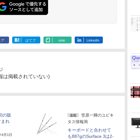
ェア
はてブ
note
LinkedIn
ジ
報は掲載されていない)
当初の販
笠原一輝のユビキ
連載
含まれ
タス情報局
キーボードと合わせて
5年4月1日
も887gのSurface 3は2-