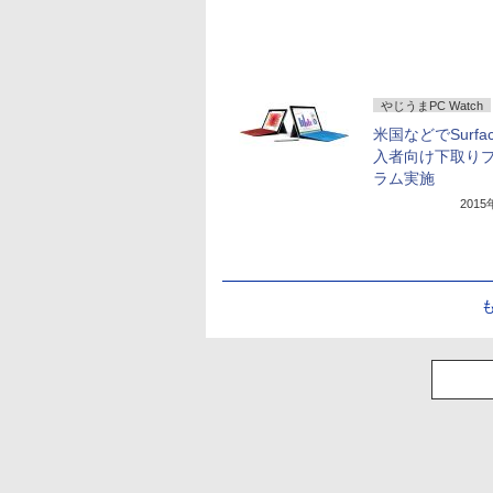
やじうまPC Watch
米国などでSurfac
入者向け下取り
ラム実施
201