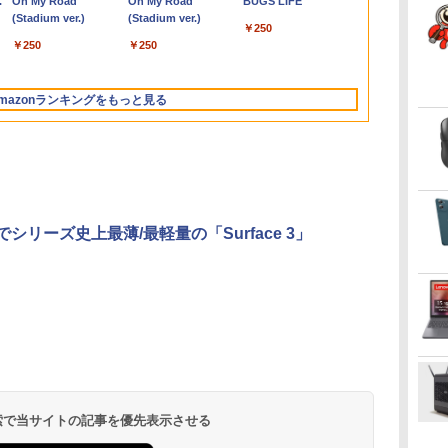
.
Anker Soundcore
On My Road
【2026年アップグレ
On My Road
Xiaomi シャオミ
BUGS LIFE
pc
型/Webカメ
SSD256GB
BNC USB ポー
SSD1TB Office付きパ
G1 SFF デスクトップ
スピーカー：あり/より
16GB SSD256GB
SSD (4TB拡大可能) 4K
インチ]【PCモニタ
5650u/ 16GB
証 ディスプレ
Liberty 5 ミッドナイ
(Stadium ver.)
ード版】AOKIMI ワ
(Stadium ver.)
REDMI Buds 8 Lite ワ
ラ/WIFI/Bluetooth/HDMI/USB
Windows11 Pro Office
ト/VESAマウント/スピ
ソコン
PC 第4世代Core-i7
サステナブルなディス
Bluetooth HDMI カメ
静音 高速熱放散 小型
ー・液晶ディスプレ
NVMe式256GB
ンモニター P
￥250
トブラック
イヤレスイヤホン
イヤレスイヤホン
ク
Type-C/中古 パソコン
2019搭載 WiFi 無線
ーカー内蔵/リモコン
MicrosoftOffice2024
Office付き
プレイへ/3辺フレーム
ラ Wi-Fi 15.6インチ
超軽量ミニパソコン豊
イ】【送料無料】
カメラ/ 無線Wi-
ー フルハイ
￥250
￥250
bluetooth イヤホン
Bluetooth 5.4 ノイズ
1
中古PC 中古ノートパソ
LAN DVD ドライブ 4K
可 日本語配列キーボー
Windows11 メモリ
レス
Windows 11 Pro 送料
富なインターフェース
Office付き/ 
21インチ 液
￥14,990
￥1,964
￥2,980
V12 小型軽量 ブルー
キャンセリング ANC
マク
コン Windows11
対応 省スペース 中古
ド/Webカメラ /USB
8GB/16GB
無料 保証付き
USB3.2/HDMI 2.0×2 高
古ノートパソ
アイリスオーヤ
トゥースHi-Fi 最大
36時間再生
PC 整備済み品 90日保
3.0 /HDMI 5GWIFI
SSD256GB/512GB ハ
速2.4G/5GWi-Fi BT4.2
パソコン 中古
JF *
mazonランキングをもっと見る
36時間再生 ぶるーと
証 送料無料
Bluetooth ノートパソ
イブリッド Wi-Fi DVD
省電力 小型パソコン
込送料無料 
ゅーす コードレス
コン
USB3.0 デスクトップ
当日発送
ENCノイズキャンセ
PC 中古 PC
リング 自動ペアリン
グ Type-C充電 マイ
ク付き 防水 タッチ式
音量調整 スポーツ/通
勤/通学/WEB会議(ホ
でシリーズ史上最薄/最軽量の「Surface 3」
ワイト)
by Amazon 炭酸水
ONE PIECE モノクロ
by Amazon 天然水
HUNTER×HUNTER
コカ・コーラ やかんの
スーパーの裏でヤニ吸
ラベルレス 500ml
版 115 (ジャンプコミ
ラベルレス 2L×9本
モノクロ版 39 (ジャ
麦茶 from 爽健美茶 ラ
うふたり 9巻 (デジタル
×24本 強炭酸水 ペッ
ックスDIGITAL)
ンプコミックス
ベルレス
版ビッグガンガンコミ
￥1,117
水
トボトル 500ミリリ
DIGITAL)
650mlPET×24本
ックス)
￥1,625
￥594
￥572
￥2,009
￥810
ットル (Smart
Basic)
 検索で当サイトの記事を優先表示させる