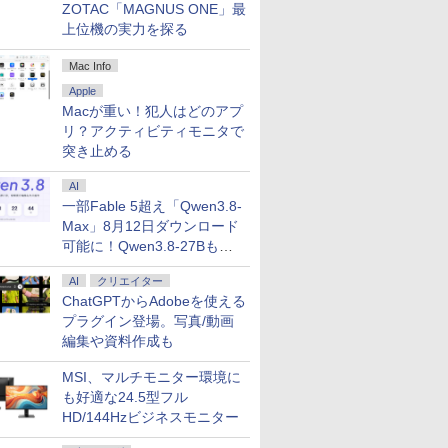
ZOTAC「MAGNUS ONE」最
上位機の実力を探る
Mac Info
Apple
Macが重い！犯人はどのアプ
リ？アクティビティモニタで
突き止める
AI
一部Fable 5超え「Qwen3.8-
Max」8月12日ダウンロード
可能に！Qwen3.8-27Bも順
次
AI
クリエイター
ChatGPTからAdobeを使える
プラグイン登場。写真/動画
編集や資料作成も
MSI、マルチモニター環境に
も好適な24.5型フル
HD/144Hzビジネスモニター