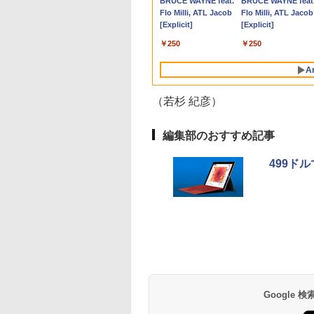
Anker Soundcore
BRUCE WAYNE feat.
Anker Soundcore
BRUCE WAYNE feat
re i5/メモ
GB/16GB/32GB/SSD:256GB/512GB/1TB/USB
レイ VA249QGZ
[10.95型 /Chrome OS
144Hz VAパネル ブル
3020s ネイビー【中
Corei5 15.6型大画面
3050 SFF 第6世代Core
ー IPS 21.5型 角度調整
ノートPC 第8世代
Core i5 Win11 Pro
プレイ HDMI 144hz 
P40i オフホワイト
Flo Milli, ATL Jacob
P31i ブラック
Flo Milli, ATL Jacob
B/16GB/SSD:256GB/512GB/1TB/
DP/HDMI/Wi-fi/2画
49QGSZ 23.8型
/Snapdragon /メモ
ーライト軽減
古】
メモリ8GB 秒速起動新
i5 メモリ8GB/16GB 高
VESA 100Hz 液晶
Core i5-8365U
64bit Dell Optiplex
モニター Adaptive-
[Explicit]
[Explicit]
ー/15.6型/Wi-
0×1080 IPSパネル
リ：4GB /eMMC：
FreeSync & G-Sync
品SSD256GB DVD内
速SSD128GB/256GB
HDMI VGA PS5
1.90GHz メモリ8GB
3070 SFF 中古デス
Sync ブラック
￥7,990
￥5,990
VD/HDMI/VGA/Office/
ndows11/Windows10/Office/
保証付き 応答速度
128GB /2022年7月モデ
サポート オフィス＆カ
蔵【カメラ、テンキー
DVD搭載 初期設定済み
Switch 3年保証 転送不
SSD WEBカメラ内蔵
トップCore i5 Win11
MAXZEN MJM24IC0
￥250
￥250
 パソコン/中古PC
 デスクトップ デス
s フレームレス
ル]
ジュアルゲーミング対
選べる】ノートパソコ
送料無料 保証付き
可 (型番：AK2F1UT）
(SSD 256GB) win11
Pro 64bit
MJM24IC02-F144 
トパソコ
ップPC
0Hz 仕事 ビジネス
応 129%sRGB 高色域
ン オフィス付き
pro&office 2019 搭
スゼン
A
ndows11
 スピーカー付き
対応 KTC H27T27S
Microsoftoffice2024
載・送料無料
ランキング6冠
可 WIFI Bluetooth 送
（若杉 紀彦）
料無料
編集部のおすすめ記事
499ドル
【Amazon.co.jp限
薬屋のひとりごと 17
by Amazon 天然水
異世界居酒屋「の
定】 い・ろ・は・す
巻 (デジタル版ビッグ
ラベルレス 500ml
ぶ」(22) (角川コミッ
2L PET ラベルレス
ガンガンコミックス)
×24本 富士山の天然
クス・エース)
×8本
水 バナジウム含有 
￥1,112
￥770
￥1,380
￥832
ミネラルウォーター
ペットボトル 静岡県
産 500ミリリットル
Google
(Smart Basic)