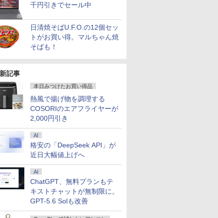
千円引きでセール中
日清焼そばU.F.O.の12個セッ
トがお買い得。マルちゃん焼
そばも！
新記事
本日みつけたお買い得品
熱風で揚げ物を調理する
COSORIのエアフライヤーが
7
7
7
7
8
8
8
8
9
9
9
9
10
10
10
10
2,000円引き
AI
格安の「DeepSeek API」が
近日大幅値上げへ
AI
ChatGPT、無料プランもテ
良品
 Core
5イン
0 （ヤン
【エントリーでポイン
【新品】Windows11
【楽天1位常連・超800
【送料無料】JISハンド
HP Elite Dragonfly G2
3画面 出力可能 ■ 大容
【楽天1位 累計販売100
魔王城の料理番 〜コワ
【★最大100%ポイン
【★最大100%ポイン
＼メーカー5年保証／
お経に記された宝のあ
LENOV
【1,000
異世界居酒
【全品ポイ
kPad
HDD1TB
/27インチ
ミック
ト100％還元チャンス】
ノートパソコン office
冠獲得】黒/白 モニター
ブック 生コンクリー
13.3インチ 第11世代
量 16GB メモリ ■
万台突破】モバイルモ
モテ魔族ばかりだけ
ト】【新生活応援・
ト】【Win11正式対応】
【最短即日発送】 【新
りか 仏教レコード [
パン ノー
イント最大3
(22) 【電
要エント
キストチャットが無制限に。
pe-20XJ
511J/A
100Hz
]
GMKtec G10 ミニ
付き 15.6インチワイド
21.5 / 23.8 / 24.5 / 27型
ト 2026／日本規格協
Core i5 メモリ8GB
SSD 256GB ■ Core i7
ニター 15.6インチ フル
ど、ホワイトな職場で
2026】【Office 2019
Dell OptiPlex 3080
品】 モニター 24イン
三木大雲 ]
IdeaPad D
元！】モニ
川 夏哉 ]
限定セール】
GPT-5.6 Solも改善
dows11/
モデル
ア 非光沢
PC【AMD Ryzen 5
液晶 フルHD Intel
240Hz/200Hz
会／編
SSD 256GB Webカメ
■ 高年式モデル ■
HD 4K タッチパネル バ
す〜 6巻 【電子書
H&B】富士通
SFF/第10世代 Core i5/
チ ディスプレイ PCモ
Chromeb
チ 液晶デ
Inspiro
￥61,999
￥39,800
￥11,999
￥27,940
￥39,800
￥49,800
￥12,999
￥792
￥23,999
￥45,800
￥16,800
￥1,650
￥51,480
￥16,979
￥924
￥54,250
zen 5-
 3年保
3500U DDR4 16GB
Pentium GOLD 6500Y
/180Hz/165Hz/100Hz
ラ WiFi 6 タッチパネル
Windows10 Pro ■ オ
ッテリー内蔵 選べる13
籍】[ ワイエム系 ]
LIFEBOOK U757/第7世
メモ
ニター ASUS 液晶ディ
ィブルー 82
WQHD(256
PC DELL I