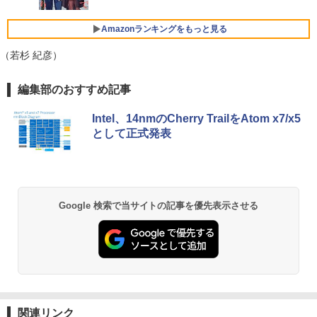
Type-C データ/充電可）/microSD対応
レスイヤホン Bluetooth 5.4 ノイズキャンセ
￥6,470
（最大128GB）/Windows 11 Pro／Dolb
リング ANC 36時間再生
y Audio）【整備済み中古品】
Amazonランキングをもっと見る
￥3,480
￥13,800
（若杉 紀彦）
＼500円OFFクーポンあり！／ モバイル
5
モニター 15.6インチ 1080PフルHD ディ
スプレイ VESA対応 コスパ デュアルモニ
編集部のおすすめ記事
ター サブモニター ゲーミングモニター
【期間限定破格金額！】新生活 新古品 W
ポータブルモニター 外付けモニター リモ
5
in11搭載 パソコンノートパソコンoffice
ートワーク IPS mini pc ミニPC 多デバ
Intel、14nmのCherry TrailをAtom x7/x5
付き 初心者向けノートPC 初期設定済 1
イス対応 ブラック
として正式発表
5.6型 インテル高速CPU ランダムで発送
メモリ4GB～ 高速SSD1TB 最大 フルHD
￥9,480
Webカメラ zoom 軽量薄型 無線 型番更
新で在庫処分
￥12,980
Google 検索で当サイトの記事を優先表示させる
関連リンク