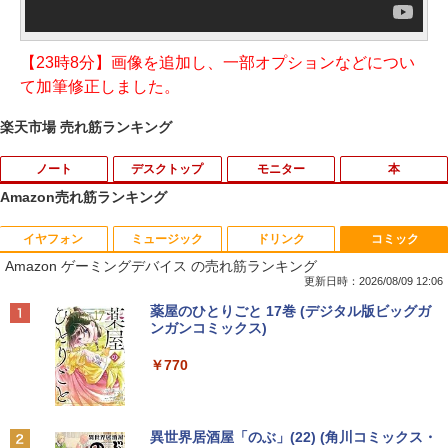
【23時8分】画像を追加し、一部オプションなどについ
て加筆修正しました。
楽天市場 売れ筋ランキング
ノート
デスクトップ
モニター
本
Amazon売れ筋ランキング
イヤフォン
ミュージック
ドリンク
コミック
【★最大100%ポイント】【大特価!訳あ
富士通 Fujitsu 液晶モニター VL-17CST
ちいかわ なんか小さくてかわいいやつ
1
1
1
Amazon ゲーミングデバイス の売れ筋ランキング
り!】富士通 LIFEBOOK A576/第6世代 C
17インチ スクエア ホワイト LCD LEDバ
（1） （ワイドKC） [ ナガノ ]
ore i3/メモリ:4GB/SSD:128GB/15.6型液
ックライト SXGA 1280×1024 TNパネル
更新日時：2026/08/09 12:06
晶/USB 3.0/VGA/HDMI/DVD/Office/中古
非光沢 ノングレア DVI VESA準拠 ディス
￥1,100
Anker Soundcore P40i オフホワイト
BRUCE WAYNE feat. Flo Milli, ATL Jacob
【Amazon.co.jp限定】 い・ろ・は・す 2L P
薬屋のひとりごと 17巻 (デジタル版ビッグガ
パソコン ノートパソコン Windows11 W
プレイ 【中古】
[Explicit]
ET ラベルレス ×8本
ンガンコミックス)
indows10
￥7,990
￥2,750
￥250
￥1,112
￥770
￥8,999
羽生結弦（2027年1月始まりカレンダ
2
ー）
【超特価】厳選大手メーカー 液晶モニタ
2
Anker Soundcore P31i ブラック
BRUCE WAYNE feat. Flo Milli, ATL Jacob
by Amazon 天然水 ラベルレス 500ml ×24本
異世界居酒屋「のぶ」(22) (角川コミックス・
【マラソンP5倍/10%オフクーポン】中古
ー シークレット 19インチワイド ノング
￥4,345
2