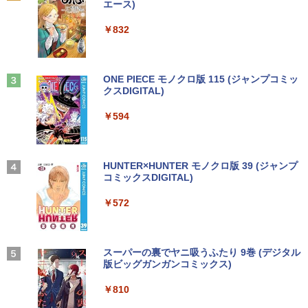
[Explicit]
富士山の天然水 バナジウム含有 水 ミネラル
エース)
ノートパソコン Windows11 Pro Office
レア VGA DELL NEC 等 液晶ディスプレ
ウォーター ペットボトル 静岡県産 500ミリリ
￥5,990
付き Panasonic Let's note CF-NX3 第4
イ【中古】
ットル (Smart Basic)
￥250
￥832
世代 Core i5 メモリ8GB 高速SSD256GB
12.1インチ Bluetoot WEBカメラ Wi-Fi
￥3,100
￥1,380
HDMI 初期設定済み 送料無料 90日保証
杖と剣のウィストリア（16） （講談社コ
3
ミックス） [ 大森 藤ノ ]
Anker Soundcore Liberty 5 ミッドナイトブ
見知らぬ糸
ONE PIECE モノクロ版 115 (ジャンプコミッ
￥9,800
ラック
クスDIGITAL)
by Amazon 天然水ラベルレス 2L×9本
￥594
モバイルモニター 15.6インチ InnoView
3
￥250
モバイルディスプレイ 自立型 1920*1080
￥14,990
￥594
￥1,117
FHD ポータブルモニター IPS液晶パネル
中古パソコン | Lenovo | ThinkPad L57
薄型 軽量 持ち運び 壁掛けに対応 Switc
3
0 | Windows11 | ノートPC | 一年保証 |
h/PS3/PS4/PS5/Xbox One/PC/スマホ/U
第7世代 | Core i5 7200U 2.5(～最大3.1)
SBType-C/標準HDMI対応【選べる種
ちいかわ なんか小さくてかわいいやつ
4
GHz | MEM:8GB | HDD:500GB | DVDマ
類】タッチ/ケース付き/4Kタイプ
【2026年アップグレード版】AOKIMI ワイヤ
On My Road (Stadium ver.)
HUNTER×HUNTER モノクロ版 39 (ジャンプ
（2） （ワイドKC） [ ナガノ ]
ルチ | 無線LAN:あり | テンキー | Win11P
レスイヤホン bluetooth イヤホン V12 小型
コミックスDIGITAL)
by Amazon 炭酸水 ラベルレス 500ml ×24本
ro64Bit | ACアダプター付属
軽量 ブルートゥースHi-Fi 最大36時間再生 ぶ
強炭酸水 ペットボトル 500ミリリットル (Sm
￥8,980
￥250
￥1,210
るーとゅーす コードレス ENCノイズキャン
art Basic)
￥572
セリング 自動ペアリング Type-C充電 マイク
￥9,980
付き 防水 タッチ式音量調整 スポーツ/通勤/通
￥1,625
学/WEB会議(ホワイト)
アースドリームス 厳選おまかせモニター
4
バムとケロのデイブック Bam and Ker
21.5型〜27型ワイド 【HDMI対応 / FULL
On My Road (Stadium ver.)
スーパーの裏でヤニ吸うふたり 9巻 (デジタル
5
￥1,964
o Day Book [ 島田ゆか ]
【期間限定 ポイント10倍】Lenovo Idea
HD解像度】 大手メーカー液晶 (Dell/HP/
版ビッグガンガンコミックス)
コカ・コーラ やかんの麦茶 from 爽健美茶 ラ
4
Pad D330 10.1型 2-in-1 タブレットPC／
NEC等) テレワーク デュアルモニター S
ベルレス 650mlPET×24本
￥250
着脱式キーボード（intel 第九世代Celero
witch PS4 PS5対応 【整備済み中古品】
￥4,950
￥810
n N4000/4GB/64GB eMMC/HD IPS液晶
Xiaomi シャオミ REDMI Buds 8 Lite ワイヤ
￥2,009