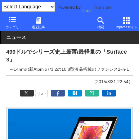
Powered by
Translate
PC Watch
パソコン/タブレット/スマートフォン
2in1
Surface
カテゴリ
過去記事
検索
Impressサイト
ニュース
499ドルでシリーズ史上最薄/最軽量の「Surface
3」
～14nmの新Atom x7/3:2の10.8型液晶搭載のファンレス2-in-1
（2015/3/31 22:54）
リスト