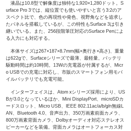
液晶は10.8型で解像度は独特な1,920×1,280ドット。S
urface Pro 3では、縦位置でも使いやすいと言う3:2のア
スペクト比で、色の再現性や発色、視野角などを追求し
たパネルを搭載しているが、この特性もSurface 3は引き
継いでいる。また、256段階筆圧対応のSurface Penによ
る入力にも対応する。
本体サイズは267×187×8.7mm(幅×奥行き×高さ)、重量
は622gで、Surfaceシリーズで最薄、最軽量。バッテリ
駆動時間は約10時間。13Wの充電器が付属するが、Micr
o USBでの充電に対応し、市販のスマートフォン用モバ
イルバッテリでも充電可能。
インターフェイスは、Atom xシリーズ採用により、US
Bが3.0となっているほか、Mini DisplayPort、microSDカ
ードスロット、Micro USB、IEEE 802.11ac/a/b/g/n無線L
AN、Bluetooth 4.0、音声出力、350万画素前面カメラ、
800万画素背面カメラ、Dolbyオーディオ対応ステレオス
ピーカーなどを装備。背面カメラはオートフォーカス対