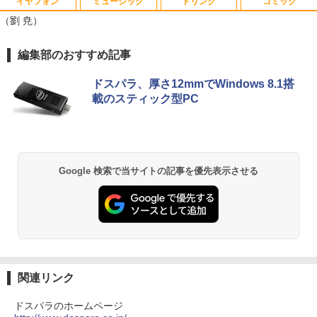
イヤフォン
ミュージック
ドリンク
コミック
レビュー投稿 5年保証｜MS Office 2024
5
（劉 尭）
H&B 搭載｜中古ノートパソコン Windo
＼マラソン限定値引／【新品 当日出荷】
￥9,800
5
ws11 Office付｜テンキー DVD 搭載｜C
新生活応援 7点 セット ゲーミングPC ゲ
ore i5 第7世代 メモリ 8GB SSD 256GB
ーミングパソコン デスクトップパソコン
Anker Soundcore P40i オフホワイト
BRUCE WAYNE feat. Flo Milli, ATL Jacob
by Amazon 天然水 ラベルレス 500ml ×24本
薬屋のひとりごと 17巻 (デジタル版ビッグガ
編集部のおすすめ記事
｜店長厳選 Lenovo ThinkPad 15.6型 Bl
GeForce RTX5060 Ryzen7 5700X Wind
[Explicit]
富士山の天然水 バナジウム含有 水 ミネラル
ンガンコミックス)
uetooth Wi-Fi 無線｜中古 パソコン 中古
ows11 SSD 256GB〜1TB メモリ 16G
ウォーター ペットボトル 静岡県産 500ミリリ
￥7,990
ドスパラ、厚さ12mmでWindows 8.1搭
PC Word Excel
B〜32GB eスポーツ ゲーム デスクトッ
ットル (Smart Basic)
￥250
￥770
プPC パソコン モニター
載のスティック型PC
￥29,800
￥1,380
￥169,290
Anker Soundcore P31i ブラック
BRUCE WAYNE feat. Flo Milli, ATL Jacob
異世界居酒屋「のぶ」(22) (角川コミックス・
[Explicit]
エース)
【Amazon.co.jp限定】 い・ろ・は・す 2L P
ET ラベルレス ×8本
￥5,990
Google 検索で当サイトの記事を優先表示させる
￥250
￥832
￥1,112
Anker Soundcore Liberty 5 ミッドナイトブ
On My Road (Stadium ver.)
ONE PIECE モノクロ版 115 (ジャンプコミッ
ラック
クスDIGITAL)
by Amazon 天然水ラベルレス 2L×9本
￥250
￥14,990
￥594
￥1,117
関連リンク
ドスパラのホームページ