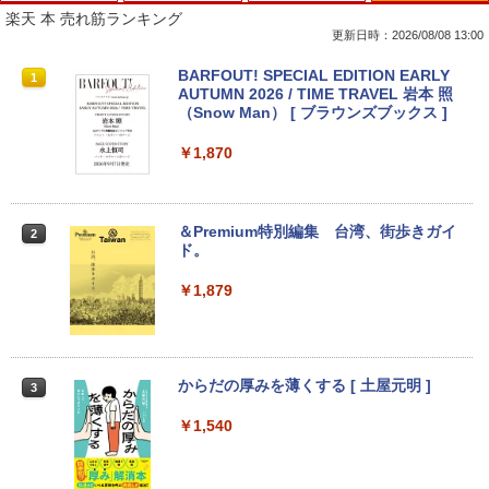
楽天 本 売れ筋ランキング
更新日時：2026/08/08 13:00
ノートパソコン14インチ 極軽量約965g
【Dell Core-i7 & 24インチ2台液晶PCセ
PHILIPS 241V8 LED液晶モニター 23.8
BARFOUT! SPECIAL EDITION EARLY
1
1
1
1
富士通 LIFEBOOK U748 高性能第7世代
ット】intel Core i7-7700、RAM:16G
インチワイド ブラック 1920×1080 （フ
AUTUMN 2026 / TIME TRAVEL 岩本 照
Core i5-7300U カメラ内蔵 メモリ最大16
B、SSD:選択可能(256GBor512GBor1T
ルHD）16:9 IPSパネル 非光沢 ノングレ
（Snow Man） [ ブラウンズブックス ]
GB SSD1TB 薄い軽い FHD液晶 type-C
B)/フルHD（1920x1080）液晶モニタ/光
ア 液晶ディスプレイ HDMI VGA VESA準
WIFI Bluetooth 中古ノートパソコン Off
学ドライブ/5.8Ghz WI-FI/Bluetooth/Wi
拠 PS4 switch 対応 スイッチ 【中古】
￥1,870
ice付き 5GWIFI Bluetooth最新Microso
ndows11 Pro & KINGSOFT WPS Offic
ftOffice2024可 Windows11
e/HDMI/デスクトップパソコン(再生中古
￥6,500
品)
￥16,500
＆Premium特別編集 台湾、街歩きガイ
2
￥41,800
ド。
【期間限定10%OFFクーポン 8/12 10時
2
まで】 モニター 21.5型 液晶ディスプレ
￥1,879
中古パソコン 東芝 ノートパソコン Dyna
イ ベゼル ディスプレイ 液晶モニター PC
2
book S73 13.3型 薄型軽量 ノートPC 第
【初期設定済み】デスクトップパソコン
モニター 壁掛け フリッカーレス FreeSy
2
8世代 Core i5-8250U/メモリ 8GB /NVM
一体型 2026新品 パソコン 一体型PC 24
nc 21.5インチ 角度調節 FullHD ブルー
e SSD ハードディスク/Wi-Fi/Bluetooth/
型 21.5型 Windows11 Office付き｜フル
ライトカット VAパネル VESAフル FHD
Type-C/HDMI/Windows11&office 2019
HD液晶一体型 インテル Core i5 Core i7
ノングレア MAXZEN JM22CH02
からだの厚みを薄くする [ 土屋元明 ]
3
搭載 パソコン ノート
｜ SSD 128GB～1TB｜メモリ8GB 16G
B｜ キーボード マウス付 2年保証 安い P
￥9,480
￥1,540
C 初期設定済み テレワーク 在宅勤務
￥16,800
￥47,700