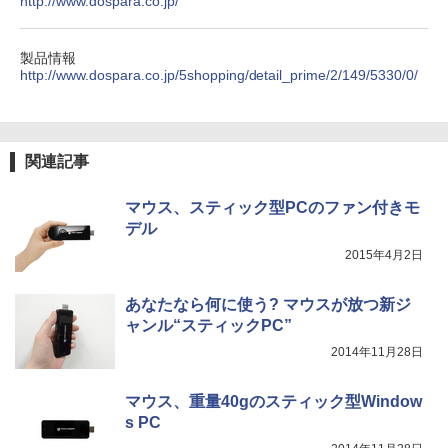
http://www.dospara.co.jp/
【2026年アップグレード版】AOKIMI ワイヤ
On My Road (Stadium ver.)
HUNTER×HUNTER モノクロ版 39 (ジャンプ
レスイヤホン bluetooth イヤホン V12 小型
コミックスDIGITAL)
by Amazon 炭酸水 ラベルレス 500ml ×24本
軽量 ブルートゥースHi-Fi 最大36時間再生 ぶ
強炭酸水 ペットボトル 500ミリリットル (Sm
￥250
るーとゅーす コードレス ENCノイズキャン
art Basic)
￥572
製品情報
セリング 自動ペアリング Type-C充電 マイク
http://www.dospara.co.jp/5shopping/detail_prime/2/149/5330/0/
付き 防水 タッチ式音量調整 スポーツ/通勤/通
￥1,625
学/WEB会議(ホワイト)
BUGS LIFE
スーパーの裏でヤニ吸うふたり 9巻 (デジタル
￥1,964
版ビッグガンガンコミックス)
コカ・コーラ やかんの麦茶 from 爽健美茶 ラ
関連記事
ベルレス 650mlPET×24本
￥250
￥810
Xiaomi シャオミ REDMI Buds 8 Lite ワイヤ
￥2,009
マウス、スティック型PCのファン付きモ
レスイヤホン Bluetooth 5.4 ノイズキャンセ
デル
リング ANC 36時間再生
2015年4月2日
￥3,480
あなたなら何に使う? マウスが放つ新ジ
ャンル“スティックPC”
2014年11月28日
マウス、重量40gのスティック型Window
s PC