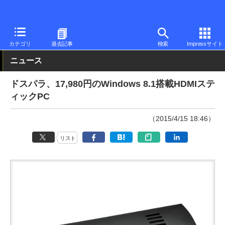
PC Watch
パソコン/タブレット/スマートフォン
スティックパソ
カテゴリ
過去記事
検索
Impressサイト
ニュース
ドスパラ、17,980円のWindows 8.1搭載HDMIステ
ィックPC
（2015/4/15 18:46）
リスト