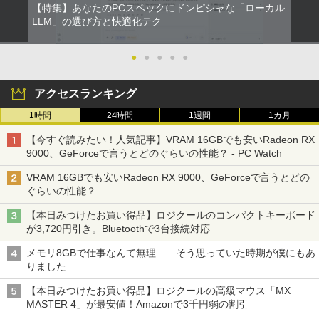
【特集】あなたのPCスペックにドンピシャな「ローカル
LLM」の選び方と快適化テク
●
●
●
●
●
アクセスランキング
1時間
24時間
1週間
1カ月
【今すぐ読みたい！人気記事】VRAM 16GBでも安いRadeon RX
9000、GeForceで言うとどのぐらいの性能？ - PC Watch
VRAM 16GBでも安いRadeon RX 9000、GeForceで言うとどの
ぐらいの性能？
【本日みつけたお買い得品】ロジクールのコンパクトキーボード
が3,720円引き。Bluetoothで3台接続対応
メモリ8GBで仕事なんて無理……そう思っていた時期が僕にもあ
りました
【本日みつけたお買い得品】ロジクールの高級マウス「MX
MASTER 4」が最安値！Amazonで3千円弱の割引