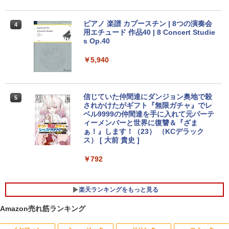
Yoothi 互換品 液晶 13.3インチ N133BG
3
【★最大100%ポイント】【新生活応援・
A-EA2 NT133WHM-N35 NT133WHM-N4
3
2026】【Office 2019 H&B】富士通 LIF
5 NT133WHM-N46 NT133WHM-N47 BO
ピアノ 楽譜 カプースチン | 8つの演奏会
4
EBOOK/第3世代 Core i7/メモリ:8GB/16
「楽天ランキング1位」 デスクトップパ
E07AE BOE07AD BOE07C0 BOE0800
用エチュード 作品40 | 8 Concert Studie
3
GB/SSD:256GB/512GB/1TB/テンキー/1
ソコン Windows11 Office付き パソコン
対応 1366x768 WXGA LED LCD 液晶デ
s Op.40
5.6型/USB3.0/HDMI/wi-fi/Office/無線マ
新品｜インテル 第14世代 Core i5-4590 i
ィスプレイ 修理交換用液晶パネル
ウス/USBメモリ/中古パソコン/ノートパ
5 i7-14700F｜ SSD 256GB～2TB｜メモ
￥5,940
ソコン/Windows11/Windows10
リ 8～64GB DDR4/5｜ デスクトップPC
￥8,900
2年保証 激安 高性能 ゲーム 本体のみ PC
高スペッ 初期設定済み
￥23,999
信じていた仲間達にダンジョン奥地で殺
5
￥45,700
【選べる2色 コスパ抜群】モバイルモニ
されかけたがギフト『無限ガチャ』でレ
4
ター 15.6インチ フルHD 100%sRGB 非
ベル9999の仲間達を手に入れて元パーテ
【期間限定P15倍+最大10%OFFクーポ
光沢IPS パネル Type-C対応 miniHDMI
ィーメンバーと世界に復讐＆『ざま
4
ン】 【3年保証】MICROSOFT マイクロ
薄型軽量 約650g VESA対応 モニター 持
ぁ！』します！（23） （KCデラック
ソフト SURFACE GO 2 LTE ADVANCED
【今だけP10倍！大量還元！】一体型デ
ち運び サブディスプレイ テレワーク 在
ス） [ 大前 貴史 ]
4
(LTEモデル) SSD128GB メモリ8GB Win
スクトップパソコン VETESA 22型液晶
宅勤務 UPERFECT
dows 11 Pro 中古 返品 送料無料 中古ノ
第2世代Core i5 Windows11搭載 Office
￥792
ートパソコン 中古パソコン ノートパソコ
付き メモリ8GB SSD256GB 初期設定済
￥8,999
ン ノート ノートPC タブレット OFFICE
み USB2.0 Wi-Fi無線LAN対応 キーボー
付き
ド＆マウス付属 在宅勤務 学生向け 初心
楽天ランキングをもっと見る
者向け 高性能PC 新品
￥29,700
Dell SE2416H 23.8インチ モニター (フ
5
Amazon売れ筋ランキング
￥39,900
ルHD/IPS非光沢/HDMI・D-Sub15ピン/傾
き調整) 【付属品：電源ケーブル・HDMI
ケーブル】3ヶ月保証付き