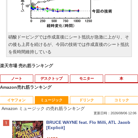
硝酸ドーピングでは作成直後にシート抵抗が急激に上がり、そ
の後も上昇を続けるが、今回の技術では作成直後のシート抵抗
を長時間維持している
楽天市場 売れ筋ランキング
ノート
デスクトップ
モニター
本
Amazon売れ筋ランキング
イヤフォン
ミュージック
ドリンク
コミック
【中古・Aランク】富士通 ARROWS Tab
Windows10 Pro 64BIT HP EliteDesk 70
【お買い物マラソン 連動ポイントアッ
キングダム 80 （ヤングジャンプコミッ
1
1
1
1
Amazon ミュージック の売れ筋ランキング
Q7310 Aランク 第10世代 Core i5-10210
5 G2 SFF AMD PRO A4-8350B R5 4GB
プ】エレコム モニターアーム 専用 モニ
クス） [ 原 泰久 ]
U メモリ4GB SSD128GB 13.3型 フルHD
SSD 256GB DVD 中古パソコン デスクト
ターマウントホルダー VESA穴無しモニ
更新日時：2026/08/06 12:06
タッチパネル Windows11 Office 2019
ップ
ター用 アームなし ブラック ELECOM D
￥770
Anker Soundcore P40i オフホワイト
BRUCE WAYNE feat. Flo Milli, ATL Jacob
純正キーボード・ペン付 整備済み品 送料
PA-DPK1327BK
[Explicit]
無料
￥12,800
￥5,990
￥1,850