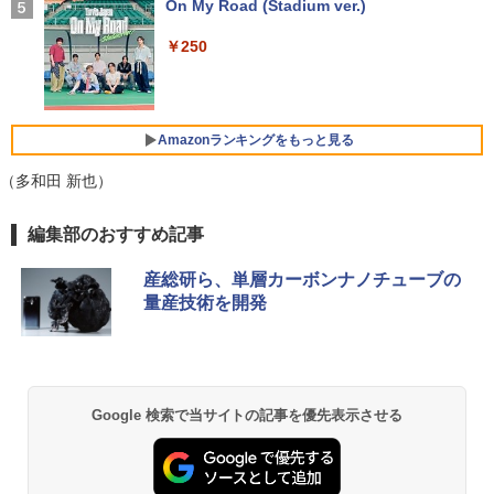
ニター サブディスプレイ テレワーク 在
ちいかわ タロット 22枚のオリジナル
【Windows11】【15.6型大画面】【コス
DVD-ROM | 無線LAN:なし | Webカメラ
On My Road (Stadium ver.)
5
4
￥1,964
宅勤務 UPERFECT
カード付き [ ナガノ ]
パ重視モデル】 TOSHIBA dynabook B5
内蔵 | フルHD | Win11Pro64Bit | ACアダ
5 第8世代 Core i5 8250U/1.60GHz 16G
プター付属
￥250
B SSD256GB M.2 スーパーマルチ Wind
￥8,999
￥1,650
ows11 64bit WPSOffice 15.6インチ HD
Xiaomi シャオミ REDMI Buds 8 Lite ワイヤ
￥19,980
カメラ テンキー 無線LAN 中古パソコン
レスイヤホン Bluetooth 5.4 ノイズキャンセ
ノートパソコン PC Notebook
リング ANC 36時間再生
Amazonランキングをもっと見る
HumanCentric マウンティングブラケッ
5
￥30,500
ト インテルNUC対応 VESAモニターアー
￥2,980
【エントリーでポイント100％還元チャ
5
ム延長プレート NUCミニPCコンピュー
（多和田 新也）
ンス】GMKtec G10 ミニPC【AMD Ryz
タ対応
en 5 3500U DDR4 16GB 512GB/256GB/
1T SSD】4C/8T 3.7GHz 64GB 16T拡張
by Amazon 天然水 ラベルレス 500ml ×24本
薬屋のひとりごと 17巻 (デジタル版ビッグガ
編集部のおすすめ記事
良品 フルHD 13.3インチ TOSHIBA dyna
Windows11 Pro 8K/4K 3画面出力 LAN *
￥4,900
5
富士山の天然水 バナジウム含有 水 ミネラル
ンガンコミックス)
book G83HU Windows11 卓越性能 第1
2 WiFi5 Bluetooth5.0 Nucbox みにpc
ウォーター ペットボトル 静岡県産 500ミリリ
1世代Core i5-1135G7 16GB 爆速NVMe
Ryzen 5 N95/N97/N100/4300U/N150よ
産総研ら、単層カーボンナノチューブの
ットル (Smart Basic)
￥770
式256GB-SSD カメラ 無線Wi-Fi6 リカバ
り高性能
量産技術を開発
リ Office付き Win11【中古ノートパソコ
￥1,380
ン 中古パソコン 中古PC】税込送料無料
￥61,999
あす楽対応 即日発送（Windows10も対
応可能）
異世界居酒屋「のぶ」(22) (角川コミックス・
エース)
【Amazon.co.jp限定】 い・ろ・は・す 2L P
ET ラベルレス ×8本
￥30,990
Google 検索で当サイトの記事を優先表示させる
￥832
￥1,001