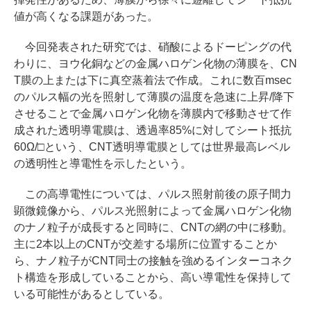
値が高くなる課題があった。
今回発表された研究では、硝酸によるドーピングの代
わりに、ヨウ化銅などの金属ハロゲン化物の薄膜を、CN
T膜の上または下に真空蒸着法で作成。これに数百msec
のパルス幅の光を照射して薄膜の温度を急速に上昇/降下
させることで金属ハロゲン化物を薄膜内で移動させて作
成された透明導電膜は、透過率85%に対してシート抵抗
60Ω/□という、CNT透明導電膜としては世界最高レベル
の透明性と導電性を示したという。
この高導電性については、パルス照射前後の原子間力
顕微鏡像から、パルス光照射によって金属ハロゲン化物
のナノ粒子が成長すると同時に、CNTの網の中に移動。
主に2本以上のCNTが交差する場所に位置することか
ら、ナノ粒子がCNT同士の接触を強めるインターコネク
ト構造を形成していることから、高い導電性を保持して
いる可能性があるとしている。