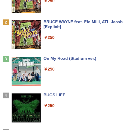
￥250
￥29,800
「こうして日本人だけが騙される」マス
2
コミが報じない「国際政治
【★最大100%ポイント】省スペース ミ
2
ニパソコン デル DELL OptiPlex 3050 M
サンワサプライ モニタアーム CR-LA301
2
Anker Soundcore P31i ブラック
BRUCE WAYNE feat. Flo Milli, ATL Jacob
新品 ノートパソコン office2019 付き Wi
icro 第6世代 Core i3 メモリ:4GB SSD:1
￥2,970
2
[Explicit]
ndows11 Pro オフィス搭載 14.1インチ
28GB USB 3.0 DisplayPort HDMI Wi-fi
￥1,960
￥4,990
WEBカメラ内蔵 【到着後レビューでプレ
無線LAN 2画面同時出力可能 Windows1
￥250
ゼント！】 (平日15時までに決済確認が
0 Windows11 ミニデスクトップ ミニPC
取れたら即日出荷)
￥15,800
妹は知っている（8） 【電子限定特典つ
3
￥29,800
き】 【電子書籍】[ 雁木万里 ]
Anker Soundcore Liberty 5 ミッドナイトブ
On My Road (Stadium ver.)
Dell E1715S/17型パソコンPC モニター
3
ラック
薄型小型LED液晶モニタ /1280x1024(VG
￥792
￥250
A,DP) SXGA HD/VESA準拠/非光沢/入力
中古パソコン HP ProDesk 400 G7 Small
3
￥14,990
端子D-sub(VGA)/DisplayPort【整備済
【今だけ】全品ポイント10倍 お買い物マ
【Core i3(3.6GHz)/8GB/500GB HDD/Wi
3
み中古品】
ラソン★8/4～8/11★中古パソコン ノー
n11Pro】 HP 当社3ヶ月間保証 イオシス
トPC hp ProBook 450 G7 Core i3 1011
0U メモリ16GB 中古SSD 2.5インチ500
￥6,980
盛土等防災マニュアルの解説 [ 盛土等防
￥18,800
4
GB Windows11 Pro 64bit【送料無料】
【2026年アップグレード版】AOKIMI ワイヤ
BUGS LIFE
災研究会 ]
【1年保証】
レスイヤホン bluetooth イヤホン V12 小型
軽量 ブルートゥースHi-Fi 最大36時間再生 ぶ
￥250
￥20,900
るーとゅーす コードレス ENCノイズキャン
￥29,800
【選べる2色 コスパ抜群】モバイルモニ
中古パソコン | HP | ProOne 600 G5 All-i
4
4
セリング 自動ペアリング Type-C充電 マイク
ター 15.6インチ フルHD 100%sRGB 非
n-One | Windows11 | 一体型 | 一年保証
付き 防水 タッチ式音量調整 スポーツ/通勤/通
光沢IPS パネル Type-C対応 miniHDMI V
| 第9世代 | Core i3 9100T 3.1(～最大3.7)
学/WEB会議(ホワイト)
ESA対応 650g/889g 2色から選択可能 モ
GHz | MEM:8GB | SSD:256GB(NVMe) |