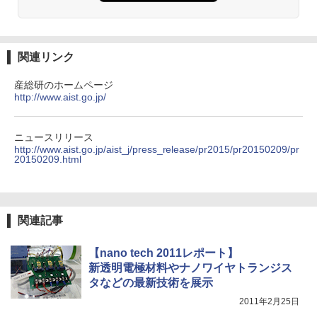
HUNTER×HUNTER モノクロ版 39 (ジャンプ
コミックスDIGITAL)
by Amazon 天然水ラベルレス 2L×9本
￥572
￥1,117
関連リンク
産総研のホームページ
http://www.aist.go.jp/
スーパーの裏でヤニ吸うふたり 9巻 (デジタル
版ビッグガンガンコミックス)
コカ・コーラ やかんの麦茶 from 爽健美茶 ラ
ベルレス 650mlPET×24本
￥810
ニュースリリース
http://www.aist.go.jp/aist_j/press_release/pr2015/pr20150209/pr
￥1,653
20150209.html
ONE PIECE モノクロ版 115 (ジャンプコミッ
クスDIGITAL)
by Amazon 炭酸水 ラベルレス 500ml ×24本
強炭酸水 ペットボトル 500ミリリットル (Sm
関連記事
art Basic)
￥594
￥1,625
【nano tech 2011レポート】
新透明電極材料やナノワイヤトランジス
タなどの最新技術を展示
2011年2月25日