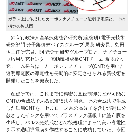
ガラス上に作成したカーボンナノチューブ透明導電膜と、その
構造の模式図
独立行政法人産業技術総合研究所(産総研) 電子光技術
研究部門 分子集積デバイスグループ 周英 研究員、島田
悟主任研究員、阿澄玲子 研究グループ長と、ナノチュー
ブ応用研究センター 流動気相成長CNTチーム 斎藤毅 研
究チーム長らは、カーボンナノチューブ(CNT)を用いた
透明導電膜の導電性を長期的に安定させられる新技術を
開発したことを発表した。
産総研では、これまでに精密な直径制御などが可能な
CNTの合成法であるeDIPS法を開発。その合成法で生成
した単層CNTを、セルロース系の高分子を含む溶剤に分
散させたインクを用いてプラスチック基板上に塗布膜を
生成し、パルス光焼成などの後処理によって高い導電性
を示す透明導電膜を作成することに成功していた。今回