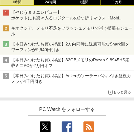
1時間
24時間
1週間
1カ月
【やじうまミニレビュー】
ポケットにも楽々入るロジクールの2つ折りマウス「Mobi
Fold」。その気になるギミックとは？
キオクシア、メモリ不足をフラッシュメモリで補う拡張モジュー
ル
【本日みつけたお買い得品】2方向同時に送風可能なShark製タ
ワーファンが9,940円引き
【本日みつけたお買い得品】32GBメモリのRyzen 9 8945HS搭
載ミニPCが2万円オフ
【本日みつけたお買い得品】Ankerのソーラーパネル付き監視カ
メラが4千円引き
もっと見る
PC Watch をフォローする