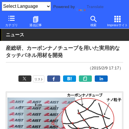
Powered by
Translate
PC Watch
市場
動向
その他
カテゴリ
過去記事
検索
Impressサイト
ニュース
産総研、カーボンナノチューブを用いた実用的な
タッチパネル用材を開発
（2015/2/9 17:17）
リスト