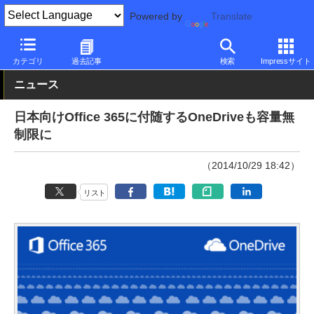
Powered by
Translate
PC Watch
市場
サービス
Microsoft
カテゴリ
過去記事
検索
Impressサイト
ニュース
日本向けOffice 365に付随するOneDriveも容量無
制限に
（2014/10/29 18:42）
リスト