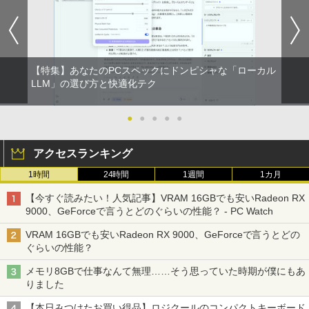
【特集】あなたのPCスペックにドンピシャな「ローカル
LLM」の選び方と快適化テク
●
●
●
●
●
アクセスランキング
1時間
24時間
1週間
1カ月
【今すぐ読みたい！人気記事】VRAM 16GBでも安いRadeon RX
9000、GeForceで言うとどのぐらいの性能？ - PC Watch
VRAM 16GBでも安いRadeon RX 9000、GeForceで言うとどの
ぐらいの性能？
メモリ8GBで仕事なんて無理……そう思っていた時期が僕にもあ
りました
【本日みつけたお買い得品】ロジクールのコンパクトキーボード