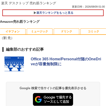
楽天 デスクトップ 売れ筋ランキング
更新日時：2026/08/09 01:00
楽天ランキングをもっと見る
中古ノートパソコン インテル Celeron C
1
ore i5 Windows11 Pro Office 2024付き
Amazon売れ筋ランキング
メモリ4GB/8GB/16GB選択可 SSD128G
B/1TB選択可 15.6型 テンキー ビジネス
在宅勤務 学生向け 初期設定不要 店長お
イヤフォン
ミュージック
ドリンク
コミック
WACOM 液晶ペンタブレット DTK-2451/
【中古】 祇園祭千百五十年記念 中近世祇
1
1
まかせ中古厳選 ノートPC ノート パソコ
（劉 尭）
G0 wacom ワコム 液晶 液タブ タブ タブ
園社の研究 / 下坂 守 / 法蔵館 [単行本]
ン 中古PC 在宅ワーク オフィス 中古
レット フルhd
【宅配便出荷】
￥11,980
Anker Soundcore P42i (Bluetooth 6.1)【完
BRUCE WAYNE feat. Flo Milli, ATL Jacob
by Amazon 天然水 ラベルレス 500ml ×24本
薬屋のひとりごと 17巻 (デジタル版ビッグガ
編集部のおすすめ記事
￥6,500
￥14,794
全ワイヤレスイヤホン/ウルトラノイズキャン
[Explicit]
富士山の天然水 バナジウム含有 水 ミネラル
ンガンコミックス)
セリング 3.5 / マルチポイント接続 / 最大40時
ウォーター ペットボトル 静岡県産 500ミリリ
Office 365 Home/Personal付随のOneDri
間再生 / コンパクト形状/持ち運びに便利 / IP5
ットル (Smart Basic)
￥250
￥770
veが容量無制限に
5 防塵防水位規格/PSE技術基準適合】パープ
【クーポン使用で25,460円 8/2〜10迄】
2
【期間限定5%OFFクーポン 8/12 10時ま
学園騎士のレベルアップ！レベル1000超
2
2
ル
￥1,380
軽量 小型 レッツノート SV8 12.1型 第8
で】 ゲーミングモニター モニター 24.5
えの転生者、落ちこぼれクラスに入学。
世代 Corei5 8365U メモリ16GB M.2 SS
インチ 24インチ 180Hz 180hz FHD フリ
そして、（コミック） ： 13 【電子書
￥9,990
D 256GB Wi-Fi5 Bluetooth USB Type-
BRUCE WAYNE feat. Flo Milli, ATL Jacob
異世界居酒屋「のぶ」(22) (角川コミックス・
ッカーレス 24.5型 FullHD ブルーライト
籍】[ 白石識 ]
C Webカメラ Windows11 Pro MS offic
[Explicit]
エース)
【Amazon.co.jp限定】 い・ろ・は・す 2L P
カット ノングレア HDMI Adaptive-Sync
e2019 搭載 ノートパソコン 訳あり Let's
ET ラベルレス ×8本
ブラック MAXZEN MGM25IC03 マクス
Google 検索で当サイトの記事を優先表示させる
￥792
note レビュー投稿で180日保証
Anker Soundcore P31i ピンク
￥250
￥832
ゼン
￥1,112
￥26,800
￥5,990
￥11,980
[新品]サカモトデイズ SAKAMOTO DAY