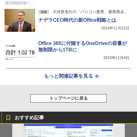
￥3,480
e付き 初心者向け Windows11 初期設定
￥16,266
済 Webカメラ zoom 15.6型 テンキー付 I
大河原克行の「パソコン業界、東奔西走」
連載
ntel メモリ8GB16GB SSD256GB/512G
B フルHD液晶 大容量バッテリー Wi-Fi
ナデラCEO時代の新Office戦略とは
テレワーク応援 在宅勤務 学生向け
2014年11月21日
￥39,800
Office 365に付随するOneDriveの容量が
無制限から1TBに
2015年11月4日
もっと関連記事を見る
トップページに戻る
おすすめ記事