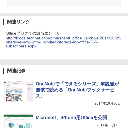
3
見知らぬ糸
ONE PIECE モノクロ版 115 (ジャンプコミッ
S (1-28巻 最新刊) 全巻セット
クスDIGITAL)
by Amazon 天然水ラベルレス 2L×9本
MS Office 2024 H&B 搭載｜中古ノート
3
￥250
【期間限定10%OFFクーポン 8/12 10時
￥14,916
3
パソコン Windows11 Office付｜Core i5
Anker Soundcore Liberty 5 ディープブルー
￥594
￥1,117
まで】 ゲーミングモニター 27インチ FH
第10世代 以降 メモリ 8GB SSD 256GB
関連リンク
D 240Hz 1ms Fast IPSパネル HDMI2.0×
｜富士通 LIFEBOOK A5510｜中古 ノー
￥14,990
1 DP1.4×1 Adaptive Sync対応 フリッカ
トパソコン オフィス付き 中古PC ノート
Officeブログでの該当エントリ
ーフリー ブルーライトカット モニター
PC｜テンキー WEBカメラ 内蔵 Bluetoo
http://blogs.technet.com/b/microsoft_office_/archive/2014/10/29/
ディスプレイ MAXZEN MGM27IC04-F2
On My Road (Stadium ver.)
HUNTER×HUNTER モノクロ版 39 (ジャンプ
永瀬廉 ファースト写真集（仮） [ 永瀬廉
th 15.6インチ 初期設定済み
4
onedrive-now-with-unlimited-storage-for-office-365-
40
コミックスDIGITAL)
by Amazon 炭酸水 ラベルレス 500ml ×24本
]
subscribers.aspx
強炭酸水 ペットボトル 500ミリリットル (Sm
￥250
￥34,800
art Basic)
【2026年アップグレード版】AOKIMI ワイヤ
￥13,980
￥572
￥3,960
レスイヤホン bluetooth イヤホン V12 小型
軽量 ブルートゥースHi-Fi 最大36時間再生 ぶ
￥1,625
るーとゅーす コードレス ENCノイズキャン
関連記事
ノートパソコン 14インチ 新品 Windows
4
セリング 自動ペアリング Type-C充電 マイク
ASUS エイスース 液晶ディスプレイ Ey
On My Road (Stadium ver.)
スーパーの裏でヤニ吸うふたり 9巻 (デジタル
4
11 Pro Office搭載 日本語キーボード メ
付き 防水 タッチ式音量調整 スポーツ/通勤/通
e Care [ 27型 / フルHD(1920×1080) / ワ
版ビッグガンガンコミックス)
ちいかわ なんか小さくてかわいいやつ
【Amazon.co.jp限定】 伊藤園 磨かれて、澄
5
モリ 8GB SSD 128GB 256GB 512GB 1
学/WEB会議(ホワイト)
OneNoteで「できるシリーズ」解説書が
イド ] VA279HG
（1） （ワイドKC） [ ナガノ ]
みきった日本の水 2L 8本 ラベルレス [ ケース
￥250
TB Webカメラ WiFi Bluetooth 選べる
無償で読める「OneNoteブックサービ
] [ 水 ] [ ペットボトル ] [ 箱買い ] [ ストック
￥810
カラー 14型 薄型 軽量 初心者 学習向け P
￥1,964
￥15,800
] [ 水分補給 ]
￥1,100
ス」
C ピンク シルバー 最短当日出荷
2014年10月30日
￥998
￥29,800
Xiaomi シャオミ REDMI Buds 8 Lite ワイヤ
レスイヤホン Bluetooth 5.4 ノイズキャンセ
IODATA アイ・オー・データ LCD-AH19
5
Microsoft、iPhone用Officeを公開
リング ANC 36時間再生
1EDB ブラック 18.5型ワイド液晶ディス
プレイ LCDAH191EDB
2014年11月7日
新品ノートパソコン ノートPC 新品 Offic
5