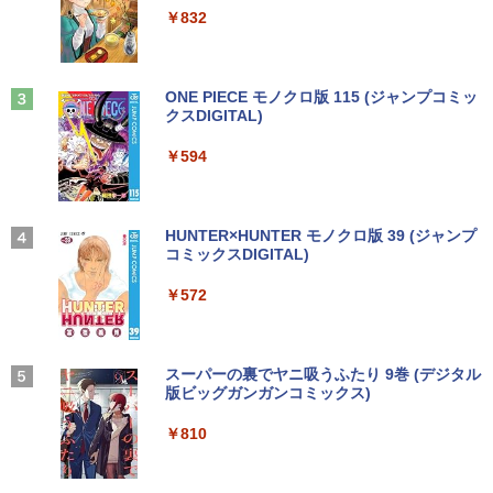
パナソ ニック ノートパソコン Let's not
3070 SFF 中古デスクトップCore i5 Win
トカット ノングレア ディスプレイ HDMI
2
ットル (Smart Basic)
￥250
￥832
e CF-SV8 軽量化 12.1インチWUXGA(19
11 Pro 64bit Dell Optiplex 3070 SFF 中
144hz pcモニター Adaptive-Sync ブラ
20×1200) ノートPC 第8世代Core i5-836
古デスクトップCore i5 Win11 Pro 64bit
ック MAXZEN MJM24IC01 MJM24IC02-
￥1,380
5U 1.90GHz メモリ8GB SSD WEBカメ
F144 マクスゼン
歴史地理学事典 [ 歴史地理学会 ]
3
ラ内蔵 (SSD 256GB) win11 pro&office
￥24,500
2019 搭載・送料無料
Anker Soundcore Liberty 5 ミッドナイトブ
On My Road (Stadium ver.)
ONE PIECE モノクロ版 115 (ジャンプコミッ
￥10,980
￥26,400
ラック
クスDIGITAL)
by Amazon 天然水ラベルレス 2L×9本
￥25,800
￥250
￥14,990
￥594
￥1,117
【中古・Aランク】富士通 ESPRIMO D5
3
88/B デスクトップパソコン 第9世代 Cor
Thinlerain 13.3インチモニター 小型 デ
3
e i5 9500 メモリ8GB 高速SSD256GB W
ィスプレイ 液晶ディスプレイ モニター/1
【★最大100%ポイント】Lenovo Think
indows11 Pro Office 2019搭載 WiFi 無
366x768/95°視野/HDMI VGA AV BNC U
はじめての世界名作えほん あかいえほ
3
4
Pad X280/第8世代 Core i5/メモリ:8GB/
線LAN DVD ドライブ 4K対応 省スペース
SB ポート/VESAマウント/スピーカー内
んのおうち（1～40巻） （0） [ 中脇 初
【2026年アップグレード版】AOKIMI ワイヤ
On My Road (Stadium ver.)
HUNTER×HUNTER モノクロ版 39 (ジャンプ
SSD:256GB/512GB/1TB/12.5型/Webカ
中古PC 整備済み品 90日保証 送料無料
蔵/リモコン
枝 ]
レスイヤホン bluetooth イヤホン V12 小型
コミックスDIGITAL)
by Amazon 炭酸水 ラベルレス 500ml ×24本
メラ/WIFI/Bluetooth/HDMI/USB Type-
軽量 ブルートゥースHi-Fi 最大36時間再生 ぶ
強炭酸水 ペットボトル 500ミリリットル (Sm
￥250
C/中古 パソコン 中古PC 中古ノートパソ
るーとゅーす コードレス ENCノイズキャン
art Basic)
￥28,800
￥12,149
￥26,400
￥572
コン Windows11
セリング 自動ペアリング Type-C充電 マイク
付き 防水 タッチ式音量調整 スポーツ/通勤/通
￥1,625
学/WEB会議(ホワイト)
￥26,800
【全品最大2500円OFFクーポン】【22イ
アイ・オー・データ ワイド液晶ディスプ
80代になるとたいていボケるか死ぬ。70
BUGS LIFE
スーパーの裏でヤニ吸うふたり 9巻 (デジタル
4
4
5
￥1,964
ンチ 液晶+新品キーボード＆新品無線マ
レイ 21.5/23.8/27型 1920×1080/アナロ
代は神様から与えられた特別な時間 （幻
版ビッグガンガンコミックス)
コカ・コーラ やかんの麦茶 from 爽健美茶 ラ
ウスセット】HP EliteDesk 800 G1 SFF
グRGB HDMI/ブラック/スピーカー：あ
冬舎新書） [ 林真理子 ]
ベルレス 650mlPET×24本
￥250
【整備済み品】 15.6インチ 第11世代Inte
デスクトップPC 第4世代Core-i7 Office
り/よりサステナブルなディスプレイへ/3
4
￥810
l N5095 FHD1920*1080IPS液晶 最大メ
付き Windows11 メモリ8GB/16GB SSD
辺フレームレス
Xiaomi シャオミ REDMI Buds 8 Lite ワイヤ
￥1,034
￥2,009
モリ16GB SSD1TB Office付きパソコン
256GB/512GB ハイブリッド Wi-Fi DVD
レスイヤホン Bluetooth 5.4 ノイズキャンセ
MicrosoftOffice2024可 日本語配列キー
USB3.0 デスクトップ PC 中古 PC
リング ANC 36時間再生
￥12,280