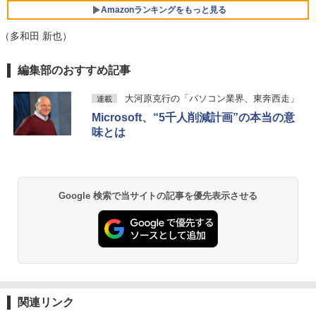
ボード/Webカメラ /USB 3.0 /HDMI 5GW
Amazonランキングをもっと見る
IFI Bluetooth ノートパソコン
￥27,999
￥2,980
（多和田 新也）
￥32,800
★エイスース / ASUS アイケア液晶ディ
5
スプレイ フルHD(1920x1080) IPSパネル
編集部のおすすめ記事
【正規永久版Office付き】NiPoGi ミニp
VA249QGZ [23.8インチ]【PCモニター・
5
c Intel N5030 最大3.1Hz mini pc Windo
液晶ディスプレイ】【送料無料】
【マラソンP5倍/10%オフクーポン】中古
ws11 Pro 12GB+256GB SSD (4TB拡大
5
大河原克行の「パソコン業界、東奔西走」
連載
ノートパソコン HP ProBook 450 G7 第
可能) 4K 静音 高速熱放散 小型超軽量ミ
￥13,200
Microsoft、“5千人削減計画”の本当の意
10世代 Core i5 メモリ16GB SSD256GB
ニパソコン豊富なインターフェース USB
味とは
Bluetooth HDMI カメラ Wi-Fi 15.6イン
3.2/HDMI 2.0×2 高速2.4G/5GWi-Fi BT4.
チ Windows 11 Pro 送料無料 保証付き
2 省電力 小型パソコン
￥33,800
￥39,980
Google 検索で当サイトの記事を優先表示させる
関連リンク