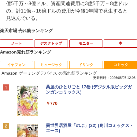
億5千万～8億ドル、資産関連費用に3億5千万～8億ドル
の、計11億～16億ドルの費用が今後1年間で発生すると
見込んでいる。
楽天市場 売れ筋ランキング
ノート
デスクトップ
モニター
本
Amazon売れ筋ランキング
イヤフォン
ミュージック
ドリンク
コミック
8月5日限定10倍＆抽選10000P！｜高性
【マラソンP5倍/10%オフクーポン】中古
【公式・メーカー直販・送料無料】モニ
ゼンリン住宅地図 B4判 東京都 東京都港
1
1
1
1
Amazon ゲーミングデバイス の売れ筋ランキング
能ノートパソコン富士通 ライフブック A
ディスクトップパソコン Windows11 Of
ター 新品 フルHD HP Series 3 Pro 322p
区 発行年月202604 13103011I
579/749 Windows11 第八世代Corei5 1
fice付き デル Dell OptiPlex 3050 SFF
e 21.45インチFHDモニター IPS 21.5型
更新日時：2026/08/07 12:06
5.6型大画面 メモリ8GB 秒速起動新品SS
第6世代Core i5 メモリ8GB/16GB 高速S
角度調整 VESA 100Hz 液晶 HDMI VGA P
￥25,740
Anker Soundcore P40i オフホワイト
BRUCE WAYNE feat. Flo Milli, ATL Jacob
【Amazon.co.jp限定】 い・ろ・は・す 2L P
薬屋のひとりごと 17巻 (デジタル版ビッグガ
D256GB DVD内蔵【カメラ、テンキー選
SD128GB/256GB DVD搭載 初期設定済
S5 Switch 3年保証 転送不可 (型番：AK2
[Explicit]
ET ラベルレス ×8本
ンガンコミックス)
べる】ノートパソコン オフィス付き Mic
み 送料無料 保証付き
F1UT）
￥7,990
rosoftoffice2024可 WIFI Bluetooth 送
￥250
￥1,112
￥770
料無料
￥15,800
￥11,280
杖と剣のウィストリア（16） 【電子書
2
￥24,000
籍】[ 大森藤ノ ]
Anker Soundcore P31i ブラック
BRUCE WAYNE feat. Flo Milli, ATL Jacob
by Amazon 天然水 ラベルレス 500ml ×24本
異世界居酒屋「のぶ」(22) (角川コミックス・
中古デスクトップDell Optiplex 3070 SF
モニター 23.8インチ 144Hz FHD pcモニ
￥594
2
2
[Explicit]
富士山の天然水 バナジウム含有 水 ミネラル
エース)
F 3070-3070SF 【中古】 Dell Optiplex
ター フリッカーレス FullHD ブルーライ
ウォーター ペットボトル 静岡県産 500ミリリ
￥5,990