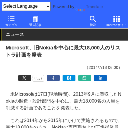
Powered by
Translate
PC Watch
市場
動向
Microsoft
カテゴリ
過去記事
検索
Impressサイト
ニュース
Microsoft、旧Nokiaを中心に最大18,000人のリス
トラ計画を発表
（2014/7/18 06:00）
リスト
米Microsoftは17日(現地時間)、2013年9月に買収したN
okiaの製造・設計部門を中心に、最大18,000名の人員を
削減する計画であることを発表した。
これは2014年から2015年にかけて実施されるもので、
最大18,000名のうち、Nokiaの専門職および工場従業員