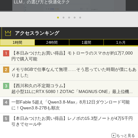
LLM」の選び方と快適化テク
●
●
●
●
●
アクセスランキング
1時間
24時間
1週間
1カ月
【本日みつけたお買い得品】モトローラのスマホが約1万7,000
円で購入可能
メモリ8GBで仕事なんて無理……そう思っていた時期が僕にもあ
りました
【西川和久の不定期コラム】
超小型11LにRTX 5080！ZOTAC「MAGNUS ONE」最上位機の
実力を探る
一部Fable 5超え「Qwen3.8-Max」8月12日ダウンロード可能
に！Qwen3.8-27Bも順次
【本日みつけたお買い得品】レノボの15.3型ノートが4万5千円
引きでセール中
もっと見る