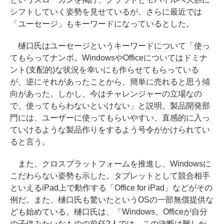
シフトしていく姿勢を見せているが、さらに最近では
「ユーセージ」もキーワードになっているとした。
樋口氏はユーセージというキーワードについて「使っ
てもらってナンボ。WindowsやOfficeについてはドミナ
ント(支配的)な状況を幸いにも作らせてもらっている
が、逆にそれがあったことから、簡単に売れると思う傾
向があった。しかし、今はチャレンジャーの立場なの
で、使ってもらわないといけない」と説明。製品開発部
門には、ユーザーに使ってもらいやすい、直感的に入っ
ていけるような製品作りをするよう号令がかけられてい
ると言う。
また、クロスプラットフォームを推進し、Windowsに
こだわらない姿勢も示した。タブレットとして競合相手
といえるiPad上で動作する「Office for iPad」などがその
例だ。また、樋口氏も驚いたというOSの一部無償提供な
ども始めている。樋口氏は、「Windows、Officeが自分
の子供みたいなものの前任2人では、この決断は難しか