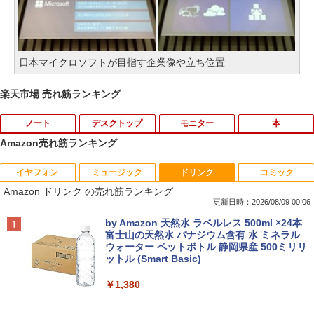
日本マイクロソフトが目指す企業像や立ち位置
楽天市場 売れ筋ランキング
ノート
デスクトップ
モニター
本
Amazon売れ筋ランキング
イヤフォン
ミュージック
ドリンク
コミック
【中古】Apple アップル 純正 Magic Tra
【マラソン限定30%OFF】中古 HP ProD
HP フレームレス モニター 23.8インチ P
杖と剣のウィストリア（16） 【電子書
1
1
1
1
Amazon ドリンク の売れ筋ランキング
ckpad2 MJ2R2J/A マジック トラックパ
esk 400 G5 DM 6GE69AV Core i3 9100
24v G4 IPSパネル フルHD HDMI VGA 中
籍】[ 大森藤ノ ]
ッド2 タッチパッド A1535 バッテリー内
T 第9世代CPU メモリ8GB SSD128GB
古モニター
更新日時：2026/08/09 00:06
蔵 ワイヤレス Bluetooth OS X 10.11以
Windows11Home 1年保証 Bランク デス
￥594
Anker Soundcore P42i (Bluetooth 6.1)【完
BRUCE WAYNE feat. Flo Milli, ATL Jacob
by Amazon 天然水 ラベルレス 500ml ×24本
降 中古
クトップパソコン【CA】 中古デスクト
￥7,700
全ワイヤレスイヤホン/ウルトラノイズキャン
[Explicit]
富士山の天然水 バナジウム含有 水 ミネラル
ップPC 中古デスクトップパソコン 中古
セリング 3.5 / マルチポイント接続 / 最大40時
ウォーター ペットボトル 静岡県産 500ミリリ
パソコン 中古PC HPパソコン パソコンデ
￥11,980
間再生 / コンパクト形状/持ち運びに便利 / IP5
ットル (Smart Basic)
￥250
スクトップ
5 防塵防水位規格/PSE技術基準適合】パープ
天は赤い河のほとり 全28巻完結セット
【15%OFFクーポン】KOORUI モニター
2
2
ル
￥1,380
￥16,800
【中古】
24インチ 22インチ 27インチ 100Hz 120
中古パソコン | Panasonic | Let's note
Hz 液晶モニター VA/ IPSパネル ゲーミン
2
￥9,990
BRUCE WAYNE feat. Flo Milli, ATL Jacob