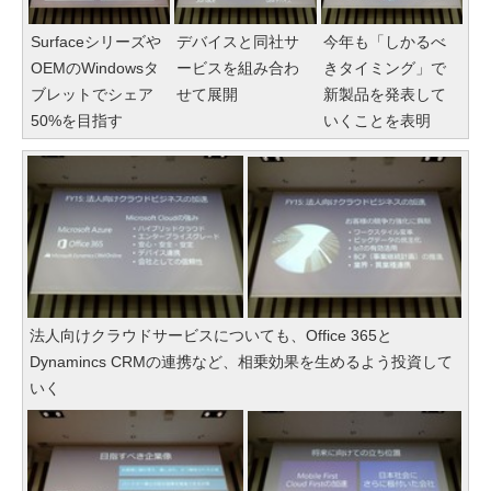
Surfaceシリーズや
デバイスと同社サ
今年も「しかるべ
OEMのWindowsタ
ービスを組み合わ
きタイミング」で
ブレットでシェア
せて展開
新製品を発表して
50%を目指す
いくことを表明
法人向けクラウドサービスについても、Office 365と
Dynamincs CRMの連携など、相乗効果を生めるよう投資して
いく