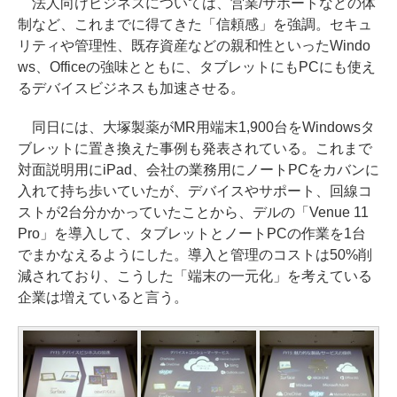
法人向けビジネスについては、営業/サポートなどの体
制など、これまでに得てきた「信頼感」を強調。セキュ
リティや管理性、既存資産などの親和性といったWindo
ws、Officeの強味とともに、タブレットにもPCにも使え
るデバイスビジネスも加速させる。
同日には、大塚製薬がMR用端末1,900台をWindowsタ
ブレットに置き換えた事例も発表されている。これまで
対面説明用にiPad、会社の業務用にノートPCをカバンに
入れて持ち歩いていたが、デバイスやサポート、回線コ
ストが2台分かかっていたことから、デルの「Venue 11
Pro」を導入して、タブレットとノートPCの作業を1台
でまかなえるようにした。導入と管理のコストは50%削
減されており、こうした「端末の一元化」を考えている
企業は増えていると言う。