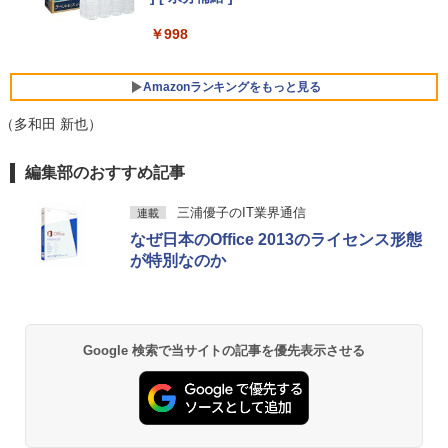
mini pc AMD Ryzen 4300U 動作より安
定 4C/4T 最大3.7GHz Win11 Pro 16GB+
￥29,980
￥998
[5%OFFクーポン 10日朝まで]【公式限
5
512GB SSD ミニパソコン USB3.2×6 3画
Xiaomi シャオミ REDMI Buds 8 Lite ワイヤ
定】 液晶ディスプレイ 23.8インチ ワイ
面 4K 高速2.4G/5GWi-Fi BT4.2
レスイヤホン Bluetooth 5.4 ノイズキャンセ
ド 【付属ケーブル限定モデル(HDMI)】
リング ANC 36時間再生
全2色 フルHD 白色LEDバックライト 広
Amazonランキングをもっと見る
￥55,800
MS Office 2024 H&B 搭載｜中古ノート
視野角 PTFWLD-24W PTFBLD-24W プ
5
パソコン Windows11 Office付｜Core i5
リンストン 23.8型 FHD 液晶モニター H
￥3,480
（多和田 新也）
第10世代 以降 メモリ 8GB SSD 256GB
DMI スピーカー内蔵 ディスプレイ モニ
｜富士通 LIFEBOOK A5510｜中古 ノー
ター
薬屋のひとりごと 17巻 (デジタル版ビッグガ
トパソコン オフィス付き 中古PC ノート
【中古】Aランク Dell OptiPlex 5090SF
編集部のおすすめ記事
5
ンガンコミックス)
PC｜テンキー WEBカメラ 内蔵 Bluetoo
F 第11世代 i7 11700 メモリ16GB NVMe
￥12,900
th 15.6インチ 初期設定済み
512GB DVDS Win11
三浦優子のIT業界通信
連載
￥770
なぜ日本のOffice 2013のライセンス形態
￥34,800
￥69,800
が特別なのか
異世界居酒屋「のぶ」(22) (角川コミックス・
エース)
￥832
Google 検索で当サイトの記事を優先表示させる
ONE PIECE モノクロ版 115 (ジャンプコミッ
クスDIGITAL)