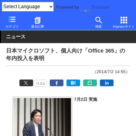
Powered by
Translate
PC Watch
ソフトウェア/アプリ
Microsoft Office
その他
カテゴリ
過去記事
検索
Impressサイト
ニュース
日本マイクロソフト、個人向け「Office 365」の
年内投入を表明
（2014/7/2 14:55）
リスト
7月2日 実施