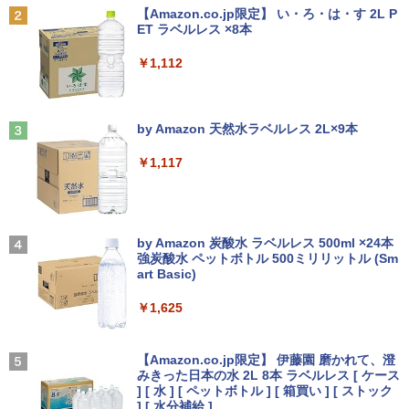
CF-SZ6RDQVS | Windows11 | ノートP
グモニター サブモニター FHD WQHD ブ
￥19,500
[Explicit]
【Amazon.co.jp限定】 い・ろ・は・す 2L P
C | 一年保証 | 第7世代 | Core i5 7300U
ルーライト軽減 フリッカーフリー HDMI
ET ラベルレス ×8本
2.6(〜最大3.5)GHz | MEM:8GB | SSD:25
中古パソコン 一体型 JDL（日本デジタル
ps5/switch対応 フレームレス 風シリー
2
Anker Soundcore P31i ピンク
￥250
6GB(M.2 SATA) | DVDマルチ | 無線LAN:
研究所） BA6(Benny A6) Windows11 C
ズ
￥1,112
あり | WUXGA | Webカメラ内蔵 | Win11
eleron 3965U 2.2GHz メモリ8GB 500G
[新品][シャンフロ]シャングリラ・フロン
3
￥5,990
Pro64Bit | ACアダプター付属
B SSD128GB 23.8インチ Office付き 無
￥10,980
ティア (1-27巻 最新刊) + オリジナル収納
線LAN 3ヶ月保証 wd2702 中古
BOX付 全巻セット
見知らぬ糸
￥17,980
by Amazon 天然水ラベルレス 2L×9本
￥17,800
￥21,417
￥250
【エントリーで最大全額ポイント還元｜
3
Anker Soundcore Liberty 5 ディープブルー
￥1,117
8/11まで】 ASUS｜エイスース PCモニ
月次セール 【中古】Bランク HP ProBoo
ター Eye Care ブラック VP227HF [21.4
3
￥14,990
k 430G8 第11世代 i5 1135G7 メモリ16G
【ポイント10倍 期間限定】HP ProOne 6
5型 /フルHD(1920×1080) /ワイド /100H
3
ゼンリン電子住宅地図 デジタウン 大阪府
4
B NVMe256GB Win11
00 G6 All-in-One｜第10世代Core i5-105
z]
大阪市生野区 202509 271160Z0W
00T｜16GBメモリ｜512GB SSD｜21.5
On My Road (Stadium ver.)
型FHD液晶｜Windows 11 Pro｜Webカ
by Amazon 炭酸水 ラベルレス 500ml ×24本
￥27,800
￥10,980
￥21,780
メラ内蔵｜WPS Office付属｜省スペース
強炭酸水 ペットボトル 500ミリリットル (Sm
￥250
一体型PC All-In-ONE「整備済み中古
art Basic)
【2026年アップグレード版】AOKIMI ワイヤ
品」
レスイヤホン bluetooth イヤホン V12 小型
軽量 ブルートゥースHi-Fi 最大36時間再生 ぶ
￥1,625
新品ノートパソコン VETESA Windows1
IODATA モニター 27インチ CF271EDW
4
4
るーとゅーす コードレス ENCノイズキャン
￥49,800
1 Office 2024付き インテルCeleron 第1
ADSパネル フルHD HDMI Type-C 中古
施設基準パーフェクトブック 2026年度
5
セリング 自動ペアリング Type-C充電 マイク
3世代～第14世代 メモリ8GB/16GB SSD
ディスプレ
On My Road (Stadium ver.)
版 [ 一般社団法人日本施設基準管理士協
付き 防水 タッチ式音量調整 スポーツ/通勤/通
256GB/512B 14型 14インチ FHD 1920x
会 ]
【Amazon.co.jp限定】 伊藤園 磨かれて、澄
学/WEB会議(ホワイト)
1080 Webカメラ 日本語キーボード搭載
￥12,100
みきった日本の水 2L 8本 ラベルレス [ ケース
￥250
薄型 軽量 初心者 学生 ビジネス 初期設定
【本日限定10％OFF】N150/3500Uより
] [ 水 ] [ ペットボトル ] [ 箱買い ] [ ストック
4
￥22,000
￥1,964
済み 新モデル ホワイト ピンク シルバー
コスパ最強【楽天1位連続受賞】NIPOGI
] [ 水分補給 ]