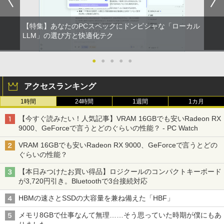
【特集】あなたのPCスペックにドンピシャな「ローカル
LLM」の選び方と快適化テク
●
●
●
●
●
アクセスランキング
1時間
24時間
1週間
1カ月
【今すぐ読みたい！人気記事】VRAM 16GBでも安いRadeon RX
9000、GeForceで言うとどのぐらいの性能？ - PC Watch
VRAM 16GBでも安いRadeon RX 9000、GeForceで言うとどの
ぐらいの性能？
【本日みつけたお買い得品】ロジクールのコンパクトキーボード
が3,720円引き。Bluetoothで3台接続対応
HBMの速さとSSDの大容量を兼ね備えた「HBF」
メモリ8GBで仕事なんて無理……そう思っていた時期が僕にもあ