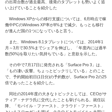
の出荷台数が過去最高、後発のタブレットも勢いよく追
い上げていることを紹介した
Windows XPからの移行支援については、6月時点で稼
働中PCのWindows XP率が8%まで減少。もっとも移行
が進んだ国の1つになっていると言う。
また、Windows 8.1タブレットについては、2014年1
月～3月で30.5%までシェアを伸ばし、「年度内には過半
数(50%)を取りたい気持ちでいる」と意欲を示した。
その中で7月17日に発売される「Surface Pro 3」は、
「もの凄い反響。ちょっとビックリしている」とのこと
で、予約開始初日(1日分)の予約数が、Surface Pro 2の25
倍であったことを紹介した。
同社の2014年度の大きなトピックとしては、CEOがサ
ティア・ナデラ氏に交代したことも挙げられる。就任以
降、「モバイル・ファースト、クラウド・ファースト」
というスローガンを掲げ、クラウドとモバイルへ大胆に