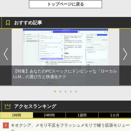
トップページに戻る
おすすめ記事
【特集】あなたのPCスペックにドンピシャな「ローカル
LLM」の選び方と快適化テク
●
●
●
●
●
アクセスランキング
1時間
24時間
1週間
1カ月
キオクシア、メモリ不足をフラッシュメモリで補う拡張モジュー
ル