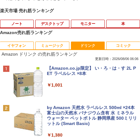
楽天市場 売れ筋ランキング
ノート
デスクトップ
モニター
本
Amazon売れ筋ランキング
イヤフォン
ミュージック
ドリンク
コミック
2025福袋 数量限定 ノートパソコン 富士
【今だけ】全品ポイント10倍 お買い物マ
8K DisplayPort ケーブル 1.4規格240Hz
おいしい！イラストレッスン クレパス
1
1
1
1
Amazon ドリンク の売れ筋ランキング
通 NEC DELL 等Core i5 超高速新品SSD
ラソン★8/4～8/11★中古パソコン デス
対応 ディスプレイポート ケーブル dpケ
で描きました [ momo ]
256GB メモリ8GB WIFI Bluetooth 15.6
クトップPC EPSON Endeavor ST190E
ーブル HDR対応 8K@60HZ/4K@144Hz/
更新日時：2026/08/06 06:06
インチ大画面 中古パソコン アウトレット
Core i3 8100T メモリ8GB / 16GB 中古S
2K@240Hz 32.4Gbps ハイスピード DP
￥1,518
Anker Soundcore P40i オフホワイト
BRUCE WAYNE feat. Flo Milli, ATL Jacob
【Amazon.co.jp限定】 い・ろ・は・す 2L P
Polaris Office付き Win10/Win11選べる!
SD128GB / 256GB Windows11 Pro 64b
ケーブル ナイロン編み PC テレビ PS5 P
[Explicit]
ET ラベルレス ×8本
送料無料 中古ノートパソコン 期限限定
it【送料無料】【1年保証】
S4 PS3 対応
￥5,990
初心者安心保証 初期設定済 返品OK
￥250
￥1,001
￥22,800
￥1,000
￥15,000
[新品]カードキャプターさくら (1-12巻
2
全巻) 全巻セット
Anker Soundcore P31i ブラック
BRUCE WAYNE feat. Flo Milli, ATL Jacob
by Amazon 天然水 ラベルレス 500ml ×24本
中古パソコン | HP | ProOne 600 G4 All-i
Yoothi 互換品 液晶 14.0インチ Dell Lati
￥8,580
2
2
[Explicit]
富士山の天然水 バナジウム含有 水 ミネラル
【マラソンセール期間中ポイント5倍】中
n-One | Windows11 | 一体型 | 一年保証
tude 14 3410 P129G P129G001 P129G
2
ウォーター ペットボトル 静岡県産 500ミリリ
￥4,990
古ノートパソコン 第11世代 Core i5 メモ
| 第8世代 | Core i5 8500T 2.1(～最大3.5)
002 タッチ非搭載 対応 FullHD 1920x10
ットル (Smart Basic)
￥250
リ16GB M.2 SSD256GB 13.3インチ フ
GHz | MEM:8GB | SSD:256GB(新品) | D
80 IPS LED LCD 液晶ディスプレイ 修理
ルHD ノングレア Webカメラ 無線LAN
VD-ROM | 無線LAN:なし | Webカメラ内
交換用液晶パネル
￥1,380
Wi-Fi Bluetooth Windows11 東芝 dyna
蔵 | フルHD | Win11Pro64Bit | ACアダプ
公式テキスト 年金アドバイザー3級 2
3