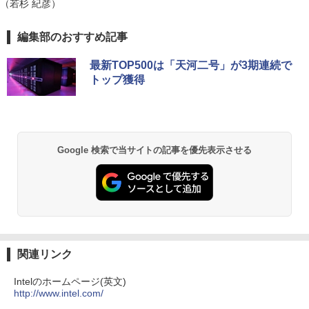
DF241ED LCD-DF241EDB-A [「5年保
（若杉 紀彦）
￥144,980
証」DP搭載23.8型ワイド液晶 ブラック]
￥27,600
薬屋のひとりごと 17巻 (デジタル版ビッグガ
編集部のおすすめ記事
￥18,090
ンガンコミックス)
【マラソン値引中！RTX5070搭載 国内組
5
最新TOP500は「天河二号」が3期連続で
￥770
本日超得 P5倍｜MS Office 2024 H&B 搭
立 新品】ゲーミングPC RTX5070 Ryzen
5
トップ獲得
載｜中古 2in1 ノートパソコン Windows
7 5700X メモリ32GB SSD1TB Window
11 Office付き｜HP Elite Dragonfly 2in1
s11 デスクトップPC モンハンワイルズ
｜Core i5 第8世代 8265U メモリ 8GB S
原神 Apex FF14 VALORANT 配信 動画
SD 256GB 13.3型 FHD 1,920×1,080 タ
編集 eスポーツ 1年保証 初心者 ゲーミン
異世界居酒屋「のぶ」(22) (角川コミックス・
ッチパネル WEBカメラ LTE 対応｜中古
グパソコン ゲーム 本体のみ
エース)
パソコン 2-in-1 タブレットPC
Google 検索で当サイトの記事を優先表示させる
￥260,775
￥832
￥49,800
HUNTER×HUNTER モノクロ版 39 (ジャンプ
コミックスDIGITAL)
￥572
関連リンク
Intelのホームページ(英文)
http://www.intel.com/
スーパーの裏でヤニ吸うふたり 9巻 (デジタル
版ビッグガンガンコミックス)