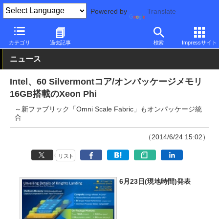
Powered by
Translate
PC Watch
半導体/周辺機器
CPU
Intel
カテゴリ
過去記事
検索
Impressサイト
ニュース
Intel、60 Silvermontコア/オンパッケージメモリ
16GB搭載のXeon Phi
～新ファブリック「Omni Scale Fabric」もオンパッケージ統
合
（2014/6/24 15:02）
リスト
6月23日(現地時間)発表