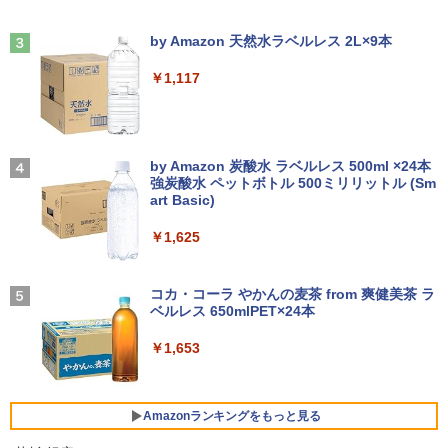
book G83/HS 初期設定済 すぐ使える 90
ター付属
￥9,800
026年度受験用 [ 経済法令研究会 ]
日保証 送料無料
Anker Soundcore Liberty 5 ミッドナイトブ
On My Road (Stadium ver.)
ラック
by Amazon 天然水ラベルレス 2L×9本
￥23,980
￥2,530
￥29,980
￥250
￥14,990
￥1,117
【お買い物マラソ開催中！P最大31.5%還
3
元】【五年保証】24インチゲーミングモ
【正規永久版Office付き】ミニpc 【Intel
ニター 200Hz 1ms応答 FHD 非光沢 Fast
3
【新品】【楽天1位！】ノートパソコン
N5095 LPDDR4X 16GB 256GB SSD】m
IPSパネル FreeSync FHD HDR10 DC1-
永瀬廉 プレミアムBOX[本/雑誌] 【初回
3
4
新品第13世代CPU搭載ノートPC Office
ini pc Windows11 Pro 超軽量 4コア/4ス
P380% sRGB110% 角度調整 目に優しい
【2026年アップグレード版】AOKIMI ワイヤ
BUGS LIFE
限定版】(仮) (単行本・ムック) / 永瀬廉
付きノートパソコン 初心者向け Window
レッド 2.9GHz ミニパソコン 静音 M.2 2
VESA対応 HDMI+DP搭載 5年保証 スピー
レスイヤホン bluetooth イヤホン V12 小型
by Amazon 炭酸水 ラベルレス 500ml ×24本
s11 初期設定済 Webカメラ zoom 日本語
242 SATA WIFI6 Bluetooth5.2 4K HDMI
カー内蔵 HDMIケーブル付き MFG24F4
軽量 ブルートゥースHi-Fi 最大36時間再生 ぶ
強炭酸水 ペットボトル 500ミリリットル (Sm
￥250
￥8,800
キーボード 14.1型 Intel Celeron メモリ
2画面出力 デスクトップPC みにpc 省エ
Minifire
るーとゅーす コードレス ENCノイズキャン
art Basic)
8GB SSD1TB(最大) 大容量バッテリービ
ネ オフィス高速起動 省電力 静音設計
セリング 自動ペアリング Type-C充電 マイク
ジネス 大学生 プレゼント 学生向け
付き 防水 タッチ式音量調整 スポーツ/通勤/通
￥13,999
￥1,625
学/WEB会議(ホワイト)
￥49,800
￥29,800
異世界居酒屋「のぶ」(22) 【電子書籍】[
On My Road (Stadium ver.)
5
￥1,964
蝉川 夏哉 ]
コカ・コーラ やかんの麦茶 from 爽健美茶 ラ
アイ・オー・データ機器 LCD-DF241ED
ベルレス 650mlPET×24本
4
￥250
【公式・直販】Copilot＋PC デスクトッ
B-A
￥924
4
本日10倍！高性能第10世代Core i7-1061
プパソコン PC 一体型 Office付き 可能
Xiaomi シャオミ REDMI Buds 8 Lite ワイヤ
4
￥1,653
0Uノートパソコン 中古 Dynabook G83
新品 Lenovo IdeaCentre AIO 24AKP10
レスイヤホン Bluetooth 5.4 ノイズキャンセ
￥18,090
超軽量約779g メモリ最大16GB 新品SSD
KRK 23.8インチ FHD IPS液晶 AMD Ryz
リング ANC 36時間再生
1TB 13.3インチ HDMI搭載 WEBカメラ5
en AI7 AI5 メモリ 16GB SSD 512GB Wi
GWIFI Bluetooth内蔵 中古パソコン Mic
ndows11 Microsoft Office 搭載可 1年
￥2,980
Amazonランキングをもっと見る
rosoftOffice2024可 Windows11 送料無
保証【NortonP】
液晶ディスプレイ アイオーデータ LCD-
5
料 持ち運び便利