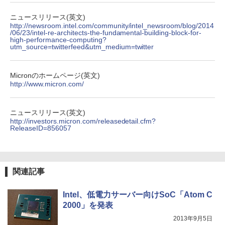
￥810
ニュースリリース(英文)
http://newsroom.intel.com/community/intel_newsroom/blog/2014
/06/23/intel-re-architects-the-fundamental-building-block-for-
high-performance-computing?
utm_source=twitterfeed&utm_medium=twitter
ONE PIECE モノクロ版 115 (ジャンプコミッ
クスDIGITAL)
Micronのホームページ(英文)
￥594
http://www.micron.com/
ニュースリリース(英文)
http://investors.micron.com/releasedetail.cfm?
ReleaseID=856057
関連記事
Intel、低電力サーバー向けSoC「Atom C
2000」を発表
2013年9月5日