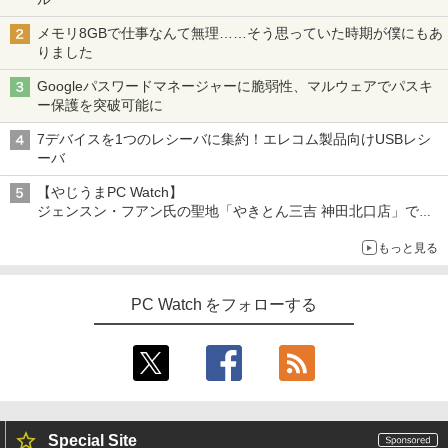
メモリ8GBで仕事なんて無理……そう思っていた時期が僕にもあ
りました
Googleパスワードマネージャーに脆弱性、マルウェアでパスキ
ー保護を突破可能に
7デバイスを1つのレシーバに集約！エレコム製品向けUSBレシ
ーバ
【やじうまPC Watch】
ジェンスン・フアン氏の聖地「やきとん三吉 神田北口店」で
「ご来店記念コース」を娘と堪能
もっと見る
～コース名を変更したのはNVIDIAに怒られたからではない
PC Watch をフォローする
Special Site