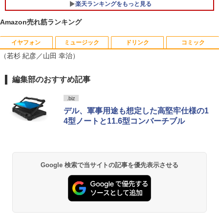
楽天ランキングをもっと見る
Philips｜フィリップス 液晶ディスプレ
5
イ(23.8型/IPS/WQHD 2560×1440/75Hz/1
Amazon売れ筋ランキング
Microsoft｜マイクロソフト ノートパソ
ms)(ブラック) 24E1N5600E/11
5
コン 特別モデル Surface Laptop 13 イ
ンチ オーシャングリーン EP2-30766 [C
イヤフォン
ミュージック
￥29,800
ドリンク
コミック
opilot+ PC /13.0型 /Windows11 Home /
（若杉 紀彦／山田 幸治）
Snapdragon X Plus /メモリ：16GB /UF
S：1TB /M365 (24か月) or Office 選択
可能]
Anker Soundcore P40i オフホワイト
BRUCE WAYNE feat. Flo Milli, ATL Jacob
【Amazon.co.jp限定】 い・ろ・は・す 2L P
薬屋のひとりごと 17巻 (デジタル版ビッグガ
編集部のおすすめ記事
[Explicit]
ET ラベルレス ×8本
ンガンコミックス)
￥162,800
￥7,990
.biz
￥250
￥1,112
￥770
デル、軍事用途も想定した高堅牢仕様の1
4型ノートと11.6型コンバーチブル
Anker Soundcore P31i ホワイト
BRUCE WAYNE feat. Flo Milli, ATL Jacob
by Amazon 天然水 ラベルレス 500ml ×24本
異世界居酒屋「のぶ」(22) (角川コミックス・
[Explicit]
富士山の天然水 バナジウム含有 水 ミネラル
エース)
ウォーター ペットボトル 静岡県産 500ミリリ
￥5,990
ットル (Smart Basic)
Google 検索で当サイトの記事を優先表示させる
￥250
￥832
￥1,380
Anker Soundcore Liberty 5 ミッドナイトブ
On My Road (Stadium ver.)
ONE PIECE モノクロ版 115 (ジャンプコミッ
ラック
クスDIGITAL)
by Amazon 天然水ラベルレス 2L×9本