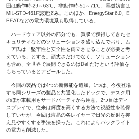
囲は動作時-29～63℃、非動作時-51～71℃。電磁妨害は
MIL-STD-461F認定済み。このほか、EnergyStar 6.0、E
PEATなどの電力環境系も取得している。
ハードウェア以外の部分でも、買収で獲得してきたセ
キュリティなどのソリューションを盛り込んでおり、ム
ーア氏は「堅牢性と安全性を両立させることが必要と考
えている」とする。頑丈さだけでなく、ソリューション
も含め、全世界で展開できるのはDellだけという評価を
もらっているとアピールした。
今回の製品では4つの新機能を追加。1つは、今後登場
する同シリーズの製品と共通化したドックで、デスク用
のほか車載用もサードパーティから用意。2つ目はディ
スプレイで、従来は輝度を高くする方法で視認性を確保
していたが、今回は液晶の各レイヤーで日光の反射を抑
え見やすくする手法を採った。これによりバックライト
の電力も削減した。