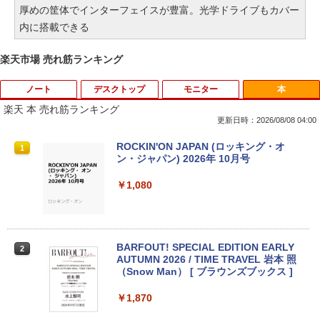
厚めの筐体でインターフェイスが豊富。光学ドライブもカバー
内に搭載できる
楽天市場 売れ筋ランキング
ノート
デスクトップ
モニター
本
楽天 本 売れ筋ランキング
更新日時：2026/08/08 04:00
【中古】【安心保証】 Windows ノート
PHILIPS 241V8 LED液晶モニター 23.8
ROCKIN'ON JAPAN (ロッキング・オ
1
1
1
PC 2018年 NEC
インチワイド ブラック 1920×1080 （フ
ン・ジャパン) 2026年 10月号
ルHD）16:9 IPSパネル 非光沢 ノングレ
ア 液晶ディスプレイ HDMI VGA VESA準
￥15,488
￥1,080
拠 PS4 switch 対応 スイッチ 【中古】
￥6,500
ノートパソコン パナソニック レッツ CF-
BARFOUT! SPECIAL EDITION EARLY
2
2
SV1 第11世代 Core i5 Office付き Wind
AUTUMN 2026 / TIME TRAVEL 岩本 照
ows11 12.1型 メモリ16GB SSD512GB/
（Snow Man） [ ブラウンズブックス ]
【楽天1位!1,600円OFFクーポン 8/4 20:
2
1TB 12インチ液晶 WUXGA 1920x1200
00-8/11 01:59】Xiaomi Monitor A24i 20
ノート Wi-Fi HDMI ノートPC 大手国産メ
26 ディスプレイ 1080P 23.8インチ 144
￥1,870
ーカー 小型 軽量 パソコン 中古パソコン
Hzリフレッシュレート sRGB99% 1670