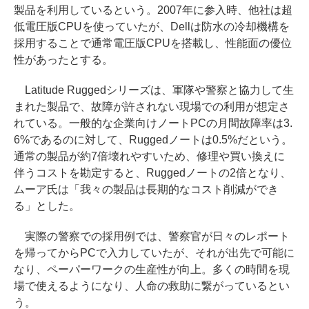
製品を利用しているという。2007年に参入時、他社は超
低電圧版CPUを使っていたが、Dellは防水の冷却機構を
採用することで通常電圧版CPUを搭載し、性能面の優位
性があったとする。
Latitude Ruggedシリーズは、軍隊や警察と協力して生
まれた製品で、故障が許されない現場での利用が想定さ
れている。一般的な企業向けノートPCの月間故障率は3.
6%であるのに対して、Ruggedノートは0.5%だという。
通常の製品が約7倍壊れやすいため、修理や買い換えに
伴うコストを勘定すると、Ruggedノートの2倍となり、
ムーア氏は「我々の製品は長期的なコスト削減ができ
る」とした。
実際の警察での採用例では、警察官が日々のレポート
を帰ってからPCで入力していたが、それが出先で可能に
なり、ペーパーワークの生産性が向上。多くの時間を現
場で使えるようになり、人命の救助に繋がっているとい
う。