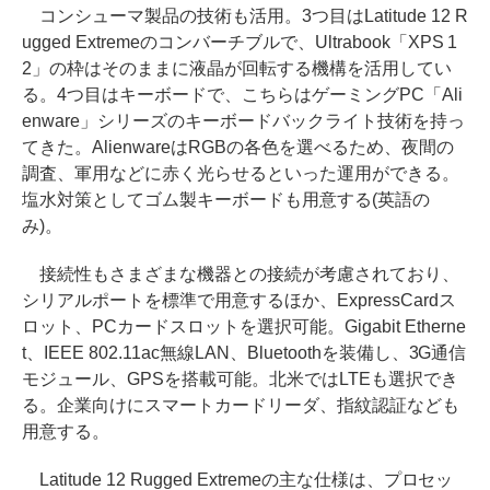
コンシューマ製品の技術も活用。3つ目はLatitude 12 R
ugged Extremeのコンバーチブルで、Ultrabook「XPS 1
2」の枠はそのままに液晶が回転する機構を活用してい
る。4つ目はキーボードで、こちらはゲーミングPC「Ali
enware」シリーズのキーボードバックライト技術を持っ
てきた。AlienwareはRGBの各色を選べるため、夜間の
調査、軍用などに赤く光らせるといった運用ができる。
塩水対策としてゴム製キーボードも用意する(英語の
み)。
接続性もさまざまな機器との接続が考慮されており、
シリアルポートを標準で用意するほか、ExpressCardス
ロット、PCカードスロットを選択可能。Gigabit Etherne
t、IEEE 802.11ac無線LAN、Bluetoothを装備し、3G通信
モジュール、GPSを搭載可能。北米ではLTEも選択でき
る。企業向けにスマートカードリーダ、指紋認証なども
用意する。
Latitude 12 Rugged Extremeの主な仕様は、プロセッ