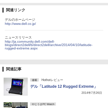
￥250
￥14,990
￥594
￥1,117
関連リンク
デルのホームページ
【2026年アップグレード版】AOKIMI ワイヤ
On My Road (Stadium ver.)
HUNTER×HUNTER モノクロ版 39 (ジャンプ
http://www.dell.co.jp/
レスイヤホン bluetooth イヤホン V12 小型
コミックスDIGITAL)
by Amazon 炭酸水 ラベルレス 500ml ×24本
軽量 ブルートゥースHi-Fi 最大36時間再生 ぶ
強炭酸水 ペットボトル 500ミリリットル (Sm
￥250
るーとゅーす コードレス ENCノイズキャン
art Basic)
￥572
ニュースリリース
セリング 自動ペアリング Type-C充電 マイク
http://ja.community.dell.com/dell-
付き 防水 タッチ式音量調整 スポーツ/通勤/通
￥1,625
blogs/direct2dell/b/direct2dell/archive/2014/04/10/latitude-
学/WEB会議 6.0(オフホワイト)
rugged-extreme.aspx
BUGS LIFE
スーパーの裏でヤニ吸うふたり 9巻 (デジタル
￥2,599
版ビッグガンガンコミックス)
コカ・コーラ やかんの麦茶 from 爽健美茶 ラ
ベルレス 650mlPET×24本
￥250
￥810
Xiaomi シャオミ REDMI Buds 8 Lite ワイヤ
関連記事
￥2,009
レスイヤホン Bluetooth 5.4 ノイズキャンセ
リング ANC 36時間再生
Hothotレビュー
連載
￥3,480
デル「Latitude 12 Rugged Extreme」
2014年7月26日
やじうまPC Watch