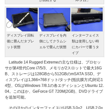
が回転する
「XPS 12」
ディスプレイ回転
ディスプレイを内
インターフェイス
後に畳んだタブレ
側にしてクラムシ
類は使用しない時
ット状態
ェルで畳んだ状態
にカバーで覆うタ
イプ
Latitude 14 Rugged Extremeの主な仕様は、プロセッ
サが第4世代Core i7/5/3、メモリが2スロットで最大16G
B、ストレージは128GBから512GBのmSATA SSD、デ
ィスプレイは1,366×768ドット/タッチ(抵抗膜方式)対応1
4型、OSはWindows 7/8.1の各エディションとUbuntu 12.
04。このほか、GeForce GT 720M(2GB)、DVDドライブ
を追加可能。
そのほかのインターフェイスはUSB 3.0×2、USB 2.0×