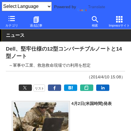
Powered by
Translate
PC Watch
パソコン/タブレット/スマートフォン
2in1
Dell
カテゴリ
過去記事
検索
Impressサイト
ニュース
Dell、堅牢仕様の12型コンバーチブルノートと14
型ノート
～軍事や工業、救急救命現場での利用を想定
（2014/4/10 15:08）
リスト
4月2日(米国時間)発表