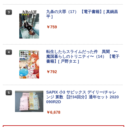
オフィス office 中古
万色 300nits ΔE＜1 低ブルーライト 大
画面 TÜV認証 目にやさしい 調整可能な
スタンド VESA
￥49,800
九条の大罪（17） 【電子書籍】[ 真鍋昌
3
平 ]
￥12,580
￥759
【期間限定・レビューで1年保証！】
3
【中古】 Apple MacBook Air 2020 M1
256GB SSD 16GB メモリ 13インチ 【A
ASUS エイスース 液晶ディスプレイ Ey
3
2337】 本体 Anker ACアダプター＆ケー
e Care ［23.8型 / フルHD(1920×1080) /
ブル付き 送料無料 当社保証付き アップ
ワイド］ VA249HG
転生したらスライムだった件 異聞 〜
4
ル
魔国暮らしのトリニティ〜（14） 【電子
￥13,800
書籍】[ 戸野タエ ]
￥86,000
￥792
アイオーデータ｜I-O DATA 液晶ディスプ
4
【展示品】 Microsoft マイクロソフト S
レイ(23.8型/ADS/FullHD 1920×1080/10
4
urface Pro 第11世代 13.0インチ / Snap
0Hz/5ms/HDMI/DP/USB Type-C/VESA/5
SAPIX 小3 サピックス デイリー/チャレ
5
dragon X Plus/ メモリ 16GB / SSD 512
年保証・無輝点保証)(ホワイト) LCD-C2
ンジ 算数 【計34回分】通年セット 2020
GB / 顔認証/ タッチパネル/ NPU搭載/ キ
42SDW
090R2D
ーボード スリム ペン付き/ Office付き/
サファイア
￥25,977
￥6,678
￥119,800