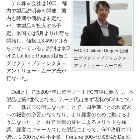
デル株式会社は10日、都
内で製品説明会を開催。国
内も時期や価格は未定だ
が、本製品を投入する予
定。米国では5月より出荷を
開始し、価格は3,499ドルか
らになっている。説明は米D
米Dell Latitude Rugged担当
ellのLatitude Rugged担当エ
エグゼクティブディレクター
グゼクティブディレクター
アンドリュー・ムーア氏
アンドリュー・ムーア氏が
行なった。
Dellとしては2007年に堅牢ノートPC市場に参入し、本
製品は第4世代となる。ムーア氏はまず現状のDellについ
て、「株式非公開になったことで、四半期ごとの投資家
への報告の必要がなくなり、より顧客のために動けるよ
うになった」と、経営体制の変化によるメリットを強
調。顧客にフォーカスした製品によって、G20政府の10
0%、1,000万の中小企業、Fortune 500社の98%がDellの