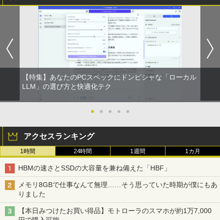
【特集】あなたのPCスペックにドンピシャな「ローカル
LLM」の選び方と快適化テク
●
●
●
●
●
アクセスランキング
1時間
24時間
1週間
1カ月
HBMの速さとSSDの大容量を兼ね備えた「HBF」
メモリ8GBで仕事なんて無理……そう思っていた時期が僕にもあ
りました
【本日みつけたお買い得品】モトローラのスマホが約1万7,000
円で購入可能