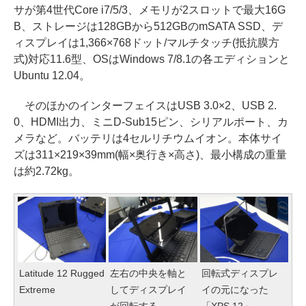
サが第4世代Core i7/5/3、メモリが2スロットで最大16G
B、ストレージは128GBから512GBのmSATA SSD、デ
ィスプレイは1,366×768ドット/マルチタッチ(抵抗膜方
式)対応11.6型、OSはWindows 7/8.1の各エディションと
Ubuntu 12.04。
そのほかのインターフェイスはUSB 3.0×2、USB 2.
0、HDMI出力、ミニD-Sub15ピン、シリアルポート、カ
メラなど。バッテリは4セルリチウムイオン。本体サイ
ズは311×219×39mm(幅×奥行き×高さ)、最小構成の重量
は約2.72kg。
Latitude 12 Rugged
左右の中央を軸と
回転式ディスプレ
Extreme
してディスプレイ
イの元になった