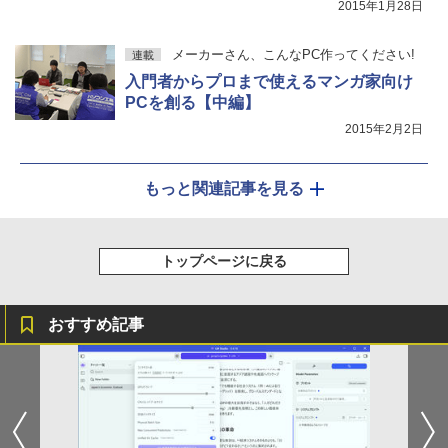
2015年1月28日
26
古】
￥46,980
￥5,300
メーカーさん、こんなPC作ってください!
連載
入門者からプロまで使えるマンガ家向け
PCを創る【中編】
2015年2月2日
もっと関連記事を見る
トップページに戻る
おすすめ記事