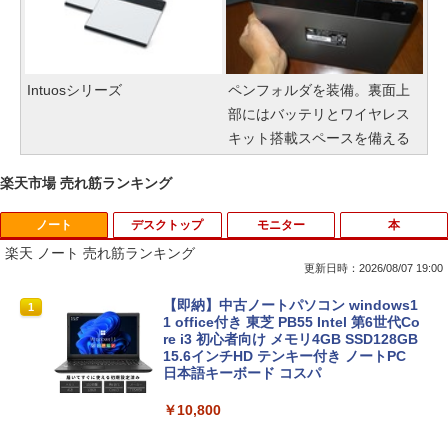
Intuosシリーズ
ペンフォルダを装備。裏面上
部にはバッテリとワイヤレス
キット搭載スペースを備える
楽天市場 売れ筋ランキング
ノート
デスクトップ
モニター
本
楽天 ノート 売れ筋ランキング
更新日時：2026/08/07 19:00
【即納】中古ノートパソコン windows1
1
1 office付き 東芝 PB55 Intel 第6世代Co
re i3 初心者向け メモリ4GB SSD128GB
15.6インチHD テンキー付き ノートPC
日本語キーボード コスパ
￥10,800