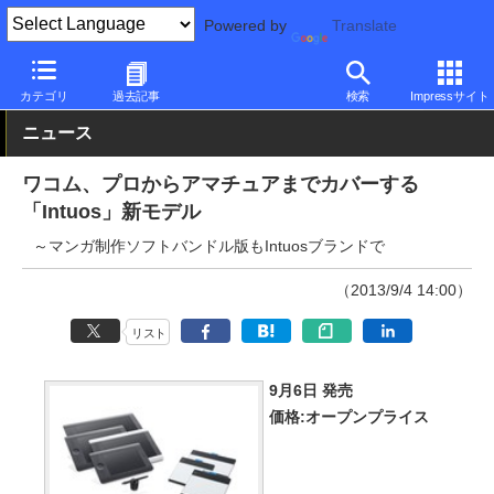
Powered by
Translate
PC Watch
半導体/周辺機器
ペンタブレット
ワコム
カテゴリ
過去記事
検索
Impressサイト
ニュース
ワコム、プロからアマチュアまでカバーする
「Intuos」新モデル
～マンガ制作ソフトバンドル版もIntuosブランドで
（2013/9/4 14:00）
リスト
9月6日 発売
価格:オープンプライス