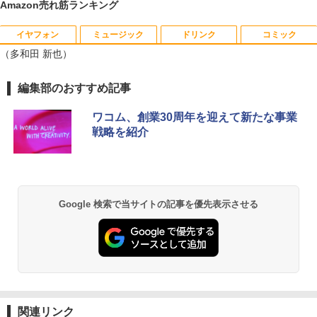
Amazon売れ筋ランキング
イヤフォン
ミュージック
ドリンク
コミック
中古パソコン | NEC | Mate MKM30B-4 |
LED ライティングボード 手書き 看板 60
はじめての世界名作えほん あかいえほ
1
1
1
（多和田 新也）
Windows11 | デスクトップ | 一年保証 |
x80cm 結婚式 ウェルカムボード カフェ
んのおうち（1～40巻） （0） [ 中脇 初
第8世代 | Core i5 8500 3.0(〜最大4.1)G
店頭ディスプレイ マーカー付属 強化ガラ
枝 ]
Hz | MEM:8GB | SSD:512GB(新品) | DV
ス 光る パネル看板 メニュー 案内板(1年
Anker Soundcore P40i ブラック
BRUCE WAYNE feat. Flo Milli, ATL Jacob
【Amazon.co.jp限定】 い・ろ・は・す 2L P
薬屋のひとりごと 17巻 (デジタル版ビッグガ
編集部のおすすめ記事
D-ROM | 無線LAN:あり | Win11Pro64bit
保証付)
￥26,400
[Explicit]
ET ラベルレス ×8本
ンガンコミックス)
￥7,990
￥18,000
￥6,500
ワコム、創業30周年を迎えて新たな事業
￥250
￥1,112
￥770
戦略を紹介
漫画 いしぶみ 原爆が落ちてくると
2
き、ぼくらは空を見ていた （一般書 51
富士通 ★中古パソコン・Aランク★FMV
【マラソンセール期間中ポイント5倍】中
1） [ 広島テレビ放送編『いしぶみ』 ]
2
2
Anker Soundcore P31i ブラック
BRUCE WAYNE feat. Flo Milli, ATL Jacob
by Amazon 天然水 ラベルレス 500ml ×24本
異世界居酒屋「のぶ」(22) (角川コミックス・
D38001 [ESPRIMO D588/T(i5-8500 8G
古モニター 23.8インチ フルHD IPSパネ
[Explicit]
富士山の天然水 バナジウム含有 水 ミネラル
エース)
B SSD500GB Win10Pro64)]
ル ノングレア BenQ GW2480 HDMI Dis
￥1,650
ウォーター ペットボトル 静岡県産 500ミリリ
￥5,990
playPort VGA スピーカー内蔵 ケーブル
Google 検索で当サイトの記事を優先表示させる
ットル (Smart Basic)
￥250
￥832
付き 動作確認済み 30日保証 送料無料
￥21,280
￥1,380
￥7,980
日本創世史
3
Anker Soundcore Liberty 5 ミッドナイトブ
On My Road (Stadium ver.)
ONE PIECE モノクロ版 115 (ジャンプコミッ
【★最大100%ポイント】【新生活応援・
￥2,728
3
ラック
クスDIGITAL)
by Amazon 天然水ラベルレス 2L×9本
2026】【Office 2019 H&B】HP デスク
￥250
トップPC＋24型モニターセット/第8世代
液晶モニター PCディスプレイ 23.8 24イ
3
￥14,990
￥594
￥1,117
Core i7/メモリ:8GB/16GB/32GB/SSD:2
ンチ 144Hz 1ms IPS フルHD ノングレア
関連リンク
56GB/512GB/1TB/DVD/USB 3.0/Wifi/無
非光沢 ブルーライトカット HDMI VGA