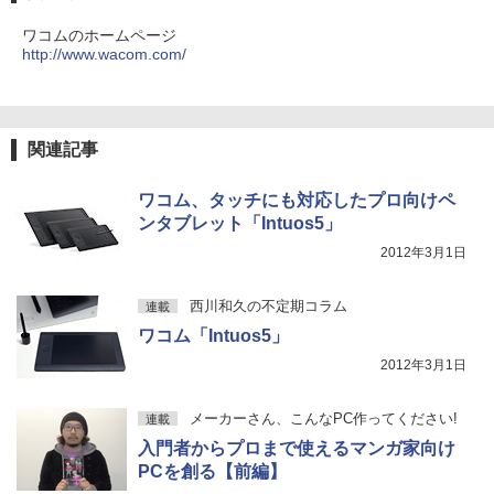
線キーボード&マウス/USBメモリ/Windo
スピーカー内蔵 ヘッドホン端子 VESA対
ワコムのホームページ
ws11/中古 パソコン/ ディスプレイ
応 テレワーク 在宅勤務 法人向け オフィ
JAFルートマップ全日本2026拡大版 [ JA
4
http://www.wacom.com/
ス TERRA 2441W
【2026年アップグレード版】AOKIMI ワイヤ
On My Road (Stadium ver.)
HUNTER×HUNTER モノクロ版 39 (ジャンプ
Fメディアワークス ]
レスイヤホン bluetooth イヤホン V12 小型
コミックスDIGITAL)
by Amazon 炭酸水 ラベルレス 500ml ×24本
￥49,800
軽量 ブルートゥースHi-Fi 最大36時間再生 ぶ
強炭酸水 ペットボトル 500ミリリットル (Sm
￥9,999
￥250
￥6,600
るーとゅーす コードレス ENCノイズキャン
art Basic)
￥572
セリング 自動ペアリング Type-C充電 マイク
関連記事
付き 防水 タッチ式音量調整 スポーツ/通勤/通
￥1,625
「3500U/4300Uより速い」 NiPoGi ミニ
4
学/WEB会議(ホワイト)
pc Ryzen Embedded R2544初登場 8G
モバイルモニター 15.6インチ InnoView
4
B+256GB 4TB拡張可 mini pc Windows
モバイルディスプレイ 自立型 1920*1080
BUGS LIFE
スーパーの裏でヤニ吸うふたり 9巻 (デジタル
ちいかわカレンダー2027 [ ナガノ ]
ワコム、タッチにも対応したプロ向けペ
5
￥1,964
11 Pro 動作より高速 4K×3画面出力 ミニ
FHD ポータブルモニター IPS液晶パネル
版ビッグガンガンコミックス)
コカ・コーラ やかんの麦茶 from 爽健美茶 ラ
ンタブレット「Intuos5」
パソコン HDMI2.0+DP1.4 静音性 小型pc
薄型 軽量 持ち運び 壁掛けに対応 Switc
ベルレス 650mlPET×24本
￥250
￥1,980
豊富な端子Type-C USB3.2 有線LAN WI
h/PS3/PS4/PS5/Xbox One/PC/スマホ/U
2012年3月1日
￥810
FI5/BT4.2 省電力 オフィス/学習向け P2
SBType-C/標準HDMI対応【選べる種
Xiaomi シャオミ REDMI Buds 8 Lite ワイヤ
￥2,009
類】タッチ/ケース付き/4Kタイプ
レスイヤホン Bluetooth 5.4 ノイズキャンセ
西川和久の不定期コラム
連載
リング ANC 36時間再生
￥33,800
￥8,980
ワコム「Intuos5」
￥3,480
2012年3月1日
★office搭載＼2年保証／ minipc ミニPC
5
デスクトップパソコン パソコン 新品 Off
DELL デル E2417H LED液晶モニター 2
5
メーカーさん、こんなPC作ってください!
連載
ice付き インテル Core i3-2350M~i5-135
3.8インチワイド ブラック 1920×1080
00H i7-10870H Windows11 SSD 256GB
（フルHD） 16:9 IPSパネル LEDバック
入門者からプロまで使えるマンガ家向け
~1TB メモリ 8~16GB デスクトップPC o
ライト付 非光沢 ノングレア 液晶ディス
PCを創る【前編】
ffice2021 安い 激安 ゲーム 高スペック 0
プレイ ディスプレイポート VGA【中