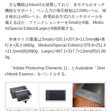
主な機能はIntuos5を踏襲しており、全モデルがタッチ
機能をサポート。ペン入力の筆圧検知は2,048レベル、傾
き検出は±60レベル。静電結合方式のタッチホイールを
備えるほか、ファンクションキーをSmallが6個、Mediu
m/Special Edition/Largeが8個搭載する。
本体サイズ/重量はSmallが320.1×207.8×11.5mm(幅×奥
行き×高さ)/660g、Medium/Special Editionが379.9×251.4
×11.5mm(同)/990g、Largeが487.1×317.7×12mm(同)/1,80
0g。
「Adobe Photoshop Elements 11」とAudodesk「Sket
chbook Express」をバンドルする。