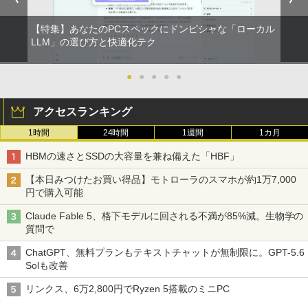
【特集】あなたのPCスペックにドンピシャな「ローカル
LLM」の選び方と快適化テク
●
●
●
●
●
アクセスランキング
1時間
24時間
1週間
1カ月
HBMの速さとSSDの大容量を兼ね備えた「HBF」
【本日みつけたお買い得品】モトローラのスマホが約1万7,000
円で購入可能
Claude Fable 5、格下モデルに回される不満が85%減。生物学の
質問で
ChatGPT、無料プランもテキストチャットが無制限に。GPT-5.6
Solも改善
リンクス、6万2,800円でRyzen 5搭載のミニPC