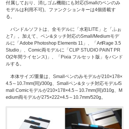
付属しており、消しゴム機能にも対応(Smallのペンのみ
モデルは利用不可)。ファンクションキーは4個搭載す
る。
バンドルソフトは、全モデルに「水彩LITE」と「ふぉ
と7」。加えて、ペン&タッチ対応のSmall/Mediumモデ
ルに「Adobe Photoshop Elements 11」、「ArtRage 3.5
Studio」、Comic両モデルに「CLIP STUDIO PAINT PR
O(2年間ライセンス)」、「Pixia フルセット版」をバンド
ルする。
本体サイズ/重量は、Smallペンのみモデルが210×178×
4.5～10.7mm(同)/300g、Smallペン&タッチ対応モデル/S
mall Comicモデルが210×178×4.5～10.7mm(同)/310g、M
edium両モデルが275×222×4.5～10.7mm/520g。