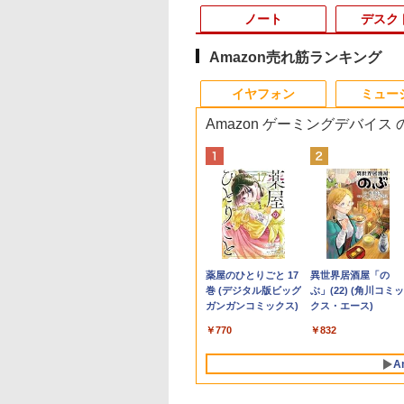
ノート
デスク
Amazon売れ筋ランキング
10
10
10
1
1
1
1
2
2
2
2
イヤフォン
ミュー
Amazon ゲーミングデバイス
MINISFORUM UM880 PlusミニPC
25年最新版 12型 パ
6夏登場★Switch2
看護実務相談Q＆
【8/11までクーポン
Pixio ゲーミングモニ
anan (アンアン)2508
超得1,000円OFF｜新
【中古】 自作機 Z170
【送料無料】TF: 富士
漫画 いしぶみ 原爆
【★最大100%ポイン
【正規永久版Office
モニター 27インチ
ちいかわ タロッ
845HS 16GB/32GB RAM 512GB/1TB SSD
ン 小型ノートPC
ク不要 モバイル
令和8年版 [ 一般社
2,000円OFF】【最大
ター 24インチ ホワイ
号 2026年 8/26号 [雑
生活応援 豪華特典付
PRO GAMING Core i7
通 23.8型液晶ディスプ
が落ちてくるとき、ぼ
ト】【新生活応援・
き】【12GB+256G
100Hz FHD VAパネ
22枚のオリジナルカ
ro ゲーミングpc 2.5Gbps LAN/Wi-
office搭載
ミングモニター 16
人全国訪問看護事
100％ポイントバッ
ト PX249WAVE
誌]
き｜最新OS対応 第8
6700K タワー型
レイ DY24-9T / B24-
くらは空を見ていた
2026】【Office 2019
【楽天1位連続受賞
スピーカー搭載 ブル
ド付き [ ナガノ ]
DMI2.1/USB4/DP1.4/OCuLink 搭載コンパク
dows11 Celeron
 144Hz /120Hz
会 ]
ク】【AIかんたんPC】
PX248WAVE 白 240hz
世代｜最大180日保証
USB3.0 HDMI ジャンク
9 TS/ FullHD
（一般書 511） [ 広島
H&B】Panasonic Let
NIPOGI mini pc Inte
ライト軽減 ノングレ
,800
,999
180
￥38,800
￥18,500
￥980
￥19,800
￥9,310
￥6,480
￥1,650
￥19,999
￥39,980
￥13,980
￥1,650
tium N3700 最大
Hz 2k 15.6インチ タ
【中古】 Windows11
pcモニター 120Hz
｜Core i3 第8世代｜
PC [96640]
1920x1080/ D-
テレビ放送編『いしぶ
note CF-SZ6/第7世代
N5030動作より安定
タイプ 壁掛け対応 
Anker Soundcore
BRUCE WAYNE feat.
by Amazon 天然水
薬屋のひとりごと 17
Anker Soundcore
BRUCE WAYNE feat
【Amazon.co.jp限
異世界居酒屋「の
8GHz 360度画面回転
パネル 撥水加工ケ
Webカメラ ドスパラ
144Hz 165Hz 対応 モ
中古ノートパソコン
sub,DVI,Displayport
み』 ]
Core i5/メモ
4C/4T 最大3.1GHz
ペース 角度調整 高
P40i オフホワイト
Flo Milli, ATL Jacob
ラベルレス 500ml
巻 (デジタル版ビッグ
P31i ブラック
Flo Milli, ATL Jacob
定】 い・ろ・は・す
ぶ」(22) (角川コミッ
り タッチパネル対
 スタンド 非光沢
Altair F-13KR 14イン
ニター ピンク ブルー
Windows11 office付
フルHD(1920×1080) 中
リ:8GB/M.2
Win11 Pro SSD ミ
角 178° Adaptive-S
[Explicit]
×24本 富士山の天然
ガンガンコミックス)
[Explicit]
2L PET ラベルレス
クス・エース)
G SSD 512G
 軽量 VESA ポータ
チ 第8世代 Core i5
ベージュ フルHD IPS
き｜中古ノートパソコ
古ディスプレイ 中古モ
SSD:256GB/512GB/1
ソコン USB3.2×4 3
対応 MAXZEN
￥5,990
￥4,990
水 バナジウム含有 水
×8本
dows11 Webカメ
ps5/Mac/switch/2
8250U メモリ8GB
HDR ノングレア スピ
ン 15.6 テンキー付き
ニター /24型 ワイド 液
型/Webカメ
面 4K 高速2.4G/5GW
MJM27CH02-F100
￥250
￥1,380
￥770
￥250
￥1,001
￥832
ミネラルウォーター
G WiFi Bluetooth
 スピーカー内蔵
SSD256GB 無線LAN
ーカー内蔵 VESA 23.8
｜ノートパソコン
晶モニター【3ケ月保
ラ/USB3.0/HDMI/wi-fi
Fi BT4.2 ミニPC ミ
ペットボトル 静岡県
インチノートパソコ
mart
Bluetooth
インチ 液晶 ディスプ
Microsoft Office付き
証】
無線マウス/USBメモリ
パソコン minipc
A
産 500ミリリットル
fice搭載
Windows11 Pro ノー
レイ ピクシオ 公式
｜ノートパソコン
中古パソコン/ノート
(Smart Basic)
トパソコン Office付き
【最大5年保証】
Windows11 第8世代
ソコ