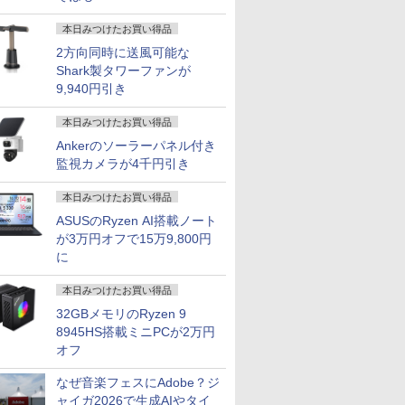
本日みつけたお買い得品
2方向同時に送風可能な
Shark製タワーファンが
7
7
7
8
8
8
7
9
9
9
10
10
10
9,940円引き
本日みつけたお買い得品
Ankerのソーラーパネル付き
監視カメラが4千円引き
本日みつけたお買い得品
1500
24付き デスクトップPC デスクトップ パソコン
8 Wave ゲ
だけレベル
本日10倍！高性能第10
【タッチ機能】モバイ
九条の大罪（17） 【電
ノートパソコン
液晶モニター PCディ
公式TOEIC Listening
【★20％クーポン】MINISFORUM UM880 Pl
2025年最新版 12型 パ
2026夏登場★Switch2
訪問看護実務相談Q＆
【8/11ま
Pixio 
anan (ア
ASUSのRyzen AI搭載ノート
ポン】【フ
 corei7 第12世代 corei3 corei5
 23.6
24巻セッ
世代Core i7-10610Uノ
ルモニター 15.6インチ
子書籍】[ 真鍋昌平 ]
ThinkPad X13
スプレイ 23.8 24インチ
& Reading 問題集 12 [
AMD Ryzen 7 8845HS 16GB/32GB RAM 512
ソコン 小型ノートPC
ドック不要 モバイル
A 令和8年版 [ 一般社
2,000円
ター 24イ
号 2026年 
が3万円オフで15万9,800円
カメラ】
 SSD 128GB～2TB メモリ8GB～32GB 2年保
00Hz
ートパソコン 中古
フルHD 100%sRGB
Gen1/Gen2 第11世代
144Hz 1ms IPS フル
ETS ]
Windows 11 Pro ゲーミングpc 2.5Gbps LAN/
新品 office搭載
ゲーミングモニター 16
団法人全国訪問看護事
100％ポ
ト PX249
誌]
￥759
ン 中古
 オフィス業務 事務作業 デスクワーク 動画視
曲 白 ホワイ
CE
Dynabook G83 超軽量
IPSパネル タッチパネ
Corei5 1135G7日本語キ
HD ノングレア 非光沢
Fi6E/BT5.2/HDMI2.1/USB4/DP1.4/OCuLi
windows11 Celeron
インチ 144Hz /120Hz
業協会 ]
ク】【AI
PX248WAV
に
￥27,600
￥18,999
￥34,800
￥7,999
￥3,630
￥131,999
￥34,800
￥11,999
￥4,180
￥38,800
￥18,500
￥980
3インチ
本体のみ
ピンク ブ
約779g メモリ最大
ル対応 Type-C対応
ーボード13.3型
ブルーライトカット
トPC
Pentium N3700 最大
/60Hz 2k 15.6インチ タ
【中古】 Wi
pcモニター 
モリ8GB
わいい ゲ
16GB 新品SSD1TB
miniHDMI VESA対応
FHD1920x1080高解像
HDMI VGA スピーカー
2.8GHz 360度画面回転
ッチパネル 撥水加工ケ
Webカメ
144Hz 16
本日みつけたお買い得品
0世代
ィスプレイ
13.3インチ HDMI搭載
サブモニター 3年保証
度 最大16GBメモリ 新
内蔵 ヘッドホン端子
により タッチパネル対
ース スタンド 非光沢
Altair F-
ニター ピ
32GBメモリのRyzen 9
ffice付き
ー カーブ
WEBカメラ5GWIFI
ミニPC対応 テレワー
品SSD1TB 超軽量 カメ
VESA対応 テレワーク
応 8G SSD 512G
薄型 軽量 VESA ポータ
チ 第8世代 C
ベージュ フ
 富士通
s5 fps
Bluetooth内蔵 中古パ
ク 在宅勤務 EVICIV
ラ/HDMI/5GWIFI/Bluetooth
在宅勤務 法人向け オフ
Windows11 Webカメ
ブル ps5/Mac/switch/2
8250U メ
HDR ノン
8945HS搭載ミニPCが2万円
310
保証】
ソコン
Office搭載 最新
ィス TERRA 2441W
ラ 5G WiFi Bluetooth
対応 スピーカー内蔵
SSD256G
ーカー内蔵 V
オフ
 中古ノート
MicrosoftOffice2024
MicrosoftOffice2024選
12インチノートパソコ
kksmart
Bluetooth
インチ 液
 ノート
可 Windows11 送料無
択可ノートパソコン 中
ンOffice搭載
Windows1
レイ ピク
なぜ音楽フェスにAdobe？ジ
軽量 薄型
料 持ち運び便利
古Windows11 長期保証
トパソコン 
【最大5年
ャイガ2026で生成AIやタイ