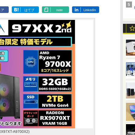
ェア
はてブ
note
LinkedIn
X97XT-A9700X2)