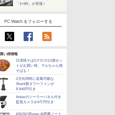
「2×9R」が登場！
PC Watch をフォローする
買い得情報
日清焼そばU.F.O.の12個セッ
トがお買い得。マルちゃん焼
そばも！
2方向同時に送風可能な
Shark製タワーファンが
9,940円引き
Ankerのソーラーパネル付き
監視カメラが4千円引き
ASUSのRyzen AI搭載ノート