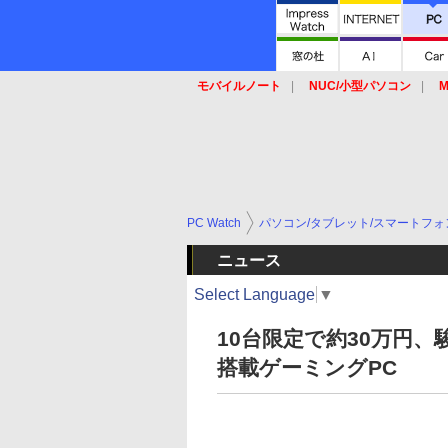
モバイルノート
NUC/小型パソコン
M
SSD
キーボード
マウス
PC Watch
パソコン/タブレット/スマートフォ
ニュース
Select Language
▼
10台限定で約30万円、駿河屋の
搭載ゲーミングPC