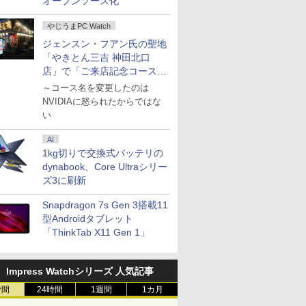
オープンソース化
やじうまPC Watch
ジェンスン・フアン氏の聖地
「やきとん三吉 神田北口
店」で「ご来店記念コース」
を娘と堪能
～コース名を変更したのは
NVIDIAに怒られたからではな
い
AI
1kg切りで交換式バッテリの
dynabook、Core Ultraシリー
ズ3に刷新
Snapdragon 7s Gen 3搭載11
型Androidタブレット
「ThinkTab X11 Gen 1」
Impress Watchシリーズ 人気記事
時間
24時間
1週間
1カ月