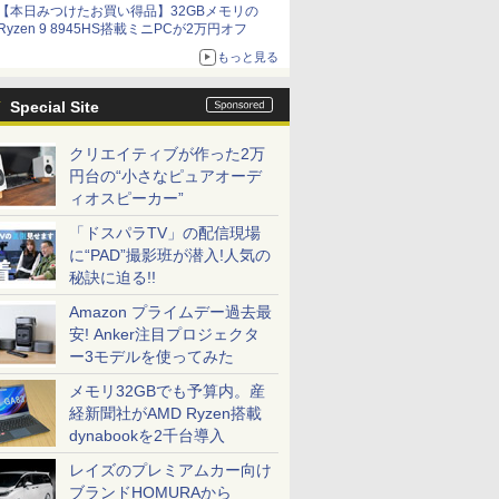
【本日みつけたお買い得品】32GBメモリの
Ryzen 9 8945HS搭載ミニPCが2万円オフ
もっと見る
Special Site
クリエイティブが作った2万
円台の“小さなピュアオーデ
ィオスピーカー”
「ドスパラTV」の配信現場
に“PAD”撮影班が潜入!人気の
秘訣に迫る!!
Amazon プライムデー過去最
安! Anker注目プロジェクタ
ー3モデルを使ってみた
メモリ32GBでも予算内。産
経新聞社がAMD Ryzen搭載
dynabookを2千台導入
レイズのプレミアムカー向け
ブランドHOMURAから