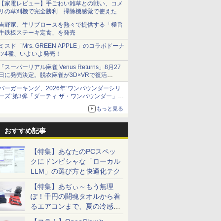
【家電レビュー】手ごわい雑草との戦い、コメ
リの草刈機で完全勝利 掃除機感覚で使えた
吉野家、牛リブロースを熱々で提供する「極旨
牛鉄板ステーキ定食」を発売
ミスド「Mrs. GREEN APPLE」のコラボドーナ
ツ4種、いよいよ発売！
「スーパーリアル麻雀 Venus Returns」8月27
日に発売決定。脱衣麻雀が3D×VRで復活
発売から2週間は20%オフになるセールが実施
バーガーキング、2026年“ワンパウンダーシリ
ーズ”第3弾「ダーティ ザ・ワンパウンダー」を
8月7日発売
もっと見る
「特製ガーリックマヨソース」を使用した超大
型チーズバーガー
おすすめ記事
【特集】あなたのPCスペッ
クにドンピシャな「ローカル
LLM」の選び方と快適化テク
【特集】あぢぃ～もう無理
ぽ！千円の闘魂タオルから着
るエアコンまで、夏の冷感グ
ッズ一挙紹介