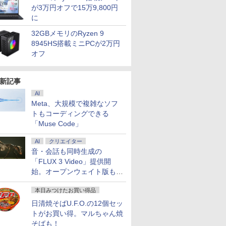
が3万円オフで15万9,800円
に
32GBメモリのRyzen 9
8945HS搭載ミニPCが2万円
オフ
新記事
AI
Meta、大規模で複雑なソフ
トもコーディングできる
「Muse Code」
AI
クリエイター
音・会話も同時生成の
「FLUX 3 Video」提供開
始。オープンウェイト版も計
画
本日みつけたお買い得品
日清焼そばU.F.O.の12個セッ
トがお買い得。マルちゃん焼
そばも！