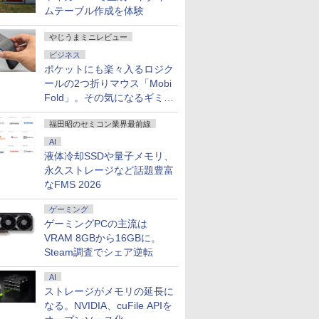
TB
ムテーブル作成を体験
やじうまミニレビュー
ビジネス
ポケットにも楽々入るロジク
ールの2つ折りマウス「Mobi
Fold」。その気になるギミッ
クとは？
福田昭のセミコン業界最前線
AI
液体冷却SSDや量子メモリ、
永久ストレージなど話題豊富
なFMS 2026
ゲーミング
ゲーミングPCの主流は
VRAM 8GBから16GBに。
Steam調査でシェア逆転
AI
ストレージがメモリの延長に
なる。NVIDIA、cuFile APIを