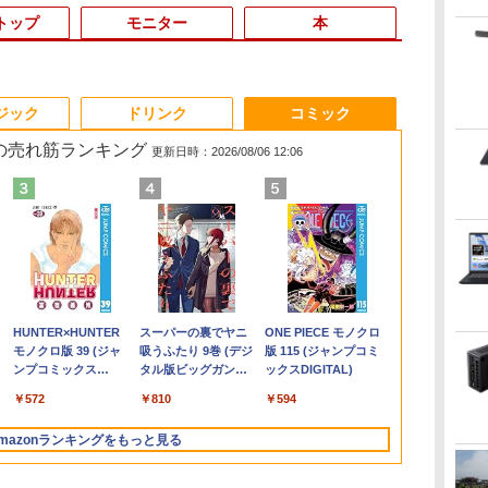
トップ
モニター
本
3
3
3
3
4
4
4
4
5
5
5
5
6
6
6
6
ジック
ドリンク
コミック
 の売れ筋ランキング
更新日時：2026/08/06 12:06
付
ト
中古ノートパソコン
[VETESA正規販売店]
【公式限定2年保証】
条解刑事訴訟法 第5版
中古パソコン 中古 デ
【BenQ公式店】BenQ
J32 地球の歩き方
【最新Office2024】中
【マラソンP5倍/10%オ
ミニPC 中古デスクト
Yoothi 互換品 液晶
パックンの森のお金塾
【ポイント5倍&
Office20
Pixio PXC24
【全巻】 俺
B】
ル
ー
Toshiba dynabook
一体型デスクトップパ
モニター 23インチ フ
増補版 (条解シリーズ)
スクトップパソコン
ベンキュー GW2791
川崎市 （地球の歩き方
古ノートパソコン
フクーポン】【ワケあ
ップ DELL Optiplex
16.0インチ LGエレク
こども投資セット [ パ
円OFFクー
ビジネス 第14世代
ーミングモニター
アップな件 1-
】
ー
U63J 第7世代 Core i5
ソコン 新品 22型
ルhd 高画質 100Hz VA
Office付き 液晶セット
27インチ アイケアモニ
J） [ 地球の歩き方編集
office搭載 東芝
り/激安商品】 中古ノー
5060 micro
トロニクス LG gram
トリック・ハーラン ]
ルHD&WEB
Windows11
インチ FHD 2
ト （MFC） [
￥22,642
's
l
ア
Windows11搭載 Office
Windows11 Office搭
ノングレア 非光沢 スピ
高解像度 初期設定済み
ター Full
室 ]
dynabook R73 高性能
トパソコン レノボ
Windows11 Pro Core
16Z90Q 16Z90Q-
ノートパソコ
証 安い 激安
Fast VA 湾
DUBU（REDI
￥21,800
￥39,999
￥14,500
￥50,999
￥16,621
￥2,310
￥23,900
￥15,800
￥17,480
￥16,700
￥3,300
￥29,800
￥45,700
￥13,800
￥25,663
省ス
付き 初期設定済み メモ
載 第2世代 Core i5 メ
ーカー内蔵 3年保証 デ
見やすい 人気商品
HD/IPS/HDMI/DP/ブル
インテル 第7世代
Lenovo ThinkPad
i5 8500T メモリ 4GB
KA76J1 16Z90Q-
パソコン 13.
聴 おしゃれ 
ト パステル 
STUDIO） ]
.
Anker Soundcore
On My Road
by Amazon 天然水
HUNTER×HUNTER
【2026年アップグレ
BUGS LIFE
コカ・コーラ やかん
スーパーの裏でヤニ
Xiaomi シャオミ
On My Road
by Amazon 炭酸水 ラ
ONE PIECE モノクロ
視野
リ8GB/16GB
モリ8GB SSD256GB
ィスプレイ パソコンモ
Windows11 Pro DELL
ーライト軽減プラス/フ
Core i5 メモリ16GB
L380 第8世代 Core i5
SSD 128GB 本体 / 3ヶ
KA79J 16Z90Q-KA78J
SSD1TB メ
ルー 水色 か
Liberty 5 ミッドナイ
(Stadium ver.)
ラベルレス 2L×9本
モノクロ版 39 (ジャ
ード版】AOKIMI ワ
の麦茶 from 爽健美
吸うふたり 9巻 (デジ
REDMI Buds 8 Lite ワ
(Stadium ver.)
ベルレス 500ml ×24本
版 115 (ジャンプコミ
ニパ
ync
SSD256GB/512GB/1TB
キーボードとマウス付
ニター PCモニター フ
OptiPlex 7060 Core i5
リッカーフリー/ティル
爆速SSD 512GB 13.3
メモリ8GB/16GB
月保証 中古パソコン
16Z90Q-KA78J1
Core i5 第1
ーム部屋 デ
￥250
トブラック
ンプコミックス
イヤレスイヤホン
茶 ラベルレス
タル版ビッグガンガ
イヤレスイヤホン
強炭酸水 ペットボトル
ックスDIGITAL)
TB/12.1
画
新品換装済み 13.3イン
属
ルハイビジョン 21イン
16GB 22インチ 中古
ト機能/27型 PCモニタ
型 LED液晶 HDMI端子
SSD128/256GB/512GB
中古PC 中古デスクト
16Z90Q-AA79J1 対応
Microsoft O
ゲーム モニタ
￥250
￥1,117
￥250
DIGITAL)
bluetooth イヤホン
650mlPET×24本
ンコミックス)
Bluetooth 5.4 ノイズ
500ミリリットル
i-
チ液晶 軽量 モバイル
チ 液晶モニター アイリ
パソコン デスクトップ
ー
USB3.0 Wi-Fi
13.3インチ
ップパソコン 初期設定
40ピン 60Hz WQXGA
Windows11
曲面 ピクシオ p
￥14,990
￥572
￥1,964
￥1,653
￥810
￥2,980
￥1,625
￥594
V12 小型軽量 ブルー
キャンセリング ANC
(Smart Basic)
/
ニ
PC USB3.0ポート 無線
スオーヤマ DT-JF * 安
パソコン
Bluetooth 軽量 モバ
Windows11 Pro 送料
済み office付き (7765)
2560x1600 IPS LED
Lifebook U9
pc【最大5年
トゥースHi-Fi 最大
36時間再生
/
LAN WiFi 在宅勤務 テ
心延長保証対象
イルPC 初期設定済み
無料 保証付き
LCD 液晶ディスプレイ
office搭載
mazonランキングをもっと見る
36時間再生 ぶるーと
パ
レワーク
届いてすぐ使える
修理交換用液晶パネル
パソコン 安い
ゅーす コードレス
Windows11 Pro 64bit
PC パソコン 
ENCノイズキャンセ