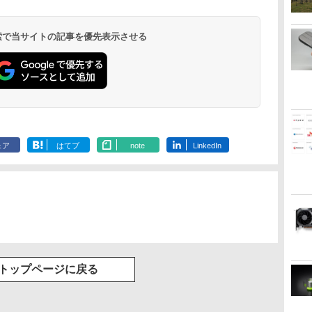
ows10
厳選中古ノート
リング 自動ペアリン
グ Type-C充電 マイ
ク付き 防水 タッチ式
 検索で当サイトの記事を優先表示させる
音量調整 スポーツ/通
勤/通学/WEB会議(ホ
ワイト)
ェア
はてブ
note
LinkedIn
トップページに戻る