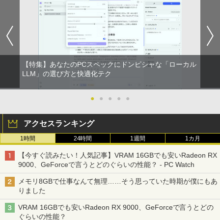
【特集】あなたのPCスペックにドンピシャな「ローカル
LLM」の選び方と快適化テク
●
●
●
●
●
アクセスランキング
1時間
24時間
1週間
1カ月
【今すぐ読みたい！人気記事】VRAM 16GBでも安いRadeon RX
9000、GeForceで言うとどのぐらいの性能？ - PC Watch
メモリ8GBで仕事なんて無理……そう思っていた時期が僕にもあ
りました
VRAM 16GBでも安いRadeon RX 9000、GeForceで言うとどの
ぐらいの性能？