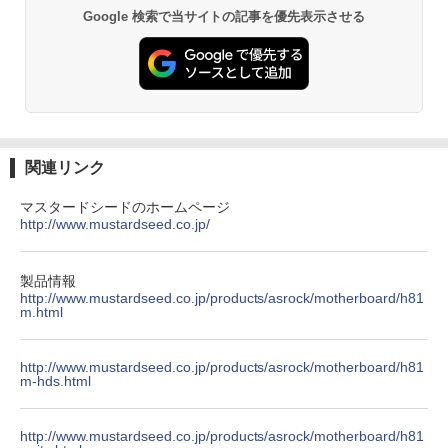
ET ラベルレス ×8本
￥5,990
【送料無料】
Google 検索で当サイトの記事を優先表示させる
￥250
￥832
￥1,112
￥11,572
Anker Soundcore Liberty 5 ミッドナイトブ
見知らぬ糸
ONE PIECE モノクロ版 115 (ジャンプコミッ
ラック
クスDIGITAL)
by Amazon 炭酸水 ラベルレス 500ml ×24本
【全巻】 悪役のエンディングは死のみ 1-
3
強炭酸水 ペットボトル 500ミリリットル (Sm
￥250
11巻セット （フロース コミック） [ S
art Basic)
￥14,990
￥594
UOL ]
関連リンク
￥1,625
￥12,342
マスタードシードのホームページ
【2026年アップグレード版】AOKIMI ワイヤ
On My Road (Stadium ver.)
HUNTER×HUNTER モノクロ版 39 (ジャンプ
http://www.mustardseed.co.jp/
レスイヤホン bluetooth イヤホン V12 小型
コミックスDIGITAL)
by Amazon 天然水ラベルレス 2L×9本
軽量 ブルートゥースHi-Fi 最大36時間再生 ぶ
￥250
【送料無料】ハヤブサ消防団 〔2〕／池
4
るーとゅーす コードレス ENCノイズキャン
￥572
井戸潤
￥1,117
製品情報
セリング 自動ペアリング Type-C充電 マイク
http://www.mustardseed.co.jp/products/asrock/motherboard/h81
付き 防水 タッチ式音量調整 スポーツ/通勤/通
m.html
￥2,200
学/WEB会議(ホワイト)
On My Road (Stadium ver.)
スーパーの裏でヤニ吸うふたり 9巻 (デジタル
￥1,964
版ビッグガンガンコミックス)
http://www.mustardseed.co.jp/products/asrock/motherboard/h81
【Amazon.co.jp限定】 伊藤園 磨かれて、澄
m-hds.html
みきった日本の水 2L 8本 ラベルレス [ ケース
￥250
最強宮廷指南役のおっさん、追放された
] [ 水 ] [ ペットボトル ] [ 箱買い ] [ ストック
￥810
5
Xiaomi シャオミ REDMI Buds 8 Lite ワイヤ
僻地で無双する〜幻となった種族の美少
] [ 水分補給 ]
レスイヤホン Bluetooth 5.4 ノイズキャンセ
女たちを育てて辺境を開拓〜（コミッ
http://www.mustardseed.co.jp/products/asrock/motherboard/h81