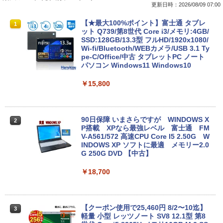
更新日時：2026/08/09 07:00
【★最大100%ポイント】富士通 タブレ
1
ット Q739/第8世代 Core i3/メモリ:4GB/
SSD:128GB/13.3型 フルHD/1920x1080/
Wi-fi/Bluetooth/WEBカメラ/USB 3.1 Ty
pe-C/Office/中古 タブレットPC ノート
パソコン Windows11 Windows10
￥15,800
90日保障 いまさらですが WINDOWS X
2
P搭載 XPなら最強レベル 富士通 FM
V-A561/572 高速CPU Core I5 2.50G W
INDOWS XP ソフトに最適 メモリー2.0
G 250G DVD 【中古】
￥18,700
【クーポン使用で25,460円 8/2〜10迄】
3
軽量 小型 レッツノート SV8 12.1型 第8