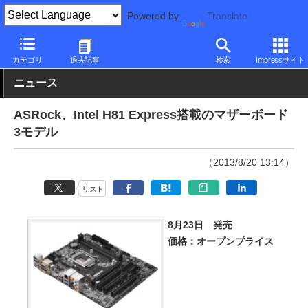
Powered by
Translate
PC Watch
半導体/周辺機器
自作PCパーツ
マザーボード
カテゴリ
過去記事
検索
Impressサイト
ニュース
ASRock、Intel H81 Express搭載のマザーボード
3モデル
（2013/8/20 13:14）
リスト
8月23日 発売
価格：オープンプライス