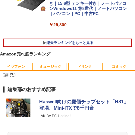
き｜15.6型 テンキー付き｜ノートパソコ
ンWindows11 第8世代｜ノートパソコン
｜パソコン｜PC｜中古PC
￥29,800
楽天ランキングをもっと見る
Amazon売れ筋ランキング
イヤフォン
ミュージック
ドリンク
コミック
ルイジアナ近代美術館 ポスター A3
1
（劉 尭）
￥11,000
Anker Soundcore P40i オフホワイト
BRUCE WAYNE feat. Flo Milli, ATL Jacob
by Amazon 天然水 ラベルレス 500ml ×24本
薬屋のひとりごと 17巻 (デジタル版ビッグガ
編集部のおすすめ記事
[Explicit]
富士山の天然水 バナジウム含有 水 ミネラル
ンガンコミックス)
ウォーター ペットボトル 静岡県産 500ミリリ
￥7,990
Haswell向けの廉価チップセット「H81」
ットル (Smart Basic)
￥250
￥770
登場、Mini-ITXで8千円台
【新品】 メダリスト 全巻 【特典付き】
2
￥1,380
AKIBA PC Hotline!
1巻-15巻 セット 最新 【描き下ろしコー
スター】 つるまいかだ 講談社 アフタヌ
Anker Soundcore P31i ブラック
BRUCE WAYNE feat. Flo Milli, ATL Jacob
異世界居酒屋「のぶ」(22) (角川コミックス・
ーンKC いのり 光 いるか フィギュア ス
[Explicit]
エース)
【Amazon.co.jp限定】 い・ろ・は・す 2L P
ケート 漫画 マンガ まんが 全巻セット