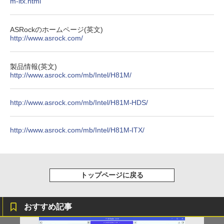
m-itx.html
リング ANC 36時間再生
ク） ： 5 【電子書籍】[ 咲宮まふ ]
￥998
￥3,480
￥792
ASRockのホームページ(英文)
http://www.asrock.com/
製品情報(英文)
http://www.asrock.com/mb/Intel/H81M/
http://www.asrock.com/mb/Intel/H81M-HDS/
http://www.asrock.com/mb/Intel/H81M-ITX/
トップページに戻る
おすすめ記事