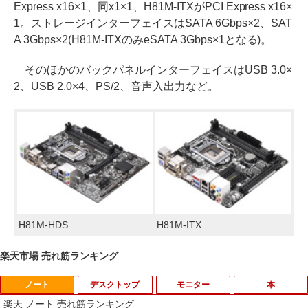
Express x16×1、同x1×1、H81M-ITXがPCI Express x16×
1。ストレージインターフェイスはSATA 6Gbps×2、SAT
A 3Gbps×2(H81M-ITXのみeSATA 3Gbps×1となる)。
そのほかのバックパネルインターフェイスはUSB 3.0×
2、USB 2.0×4、PS/2、音声入出力など。
H81M-HDS
H81M-ITX
楽天市場 売れ筋ランキング
ノート
デスクトップ
モニター
本
楽天 ノート 売れ筋ランキング