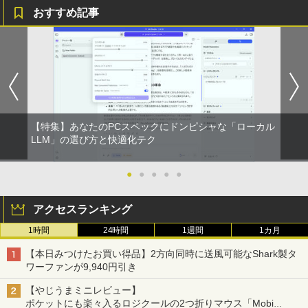
おすすめ記事
【特集】あなたのPCスペックにドンピシャな「ローカル
LLM」の選び方と快適化テク
●
●
●
●
●
アクセスランキング
1時間
24時間
1週間
1カ月
【本日みつけたお買い得品】2方向同時に送風可能なShark製タ
ワーファンが9,940円引き
【やじうまミニレビュー】
ポケットにも楽々入るロジクールの2つ折りマウス「Mobi