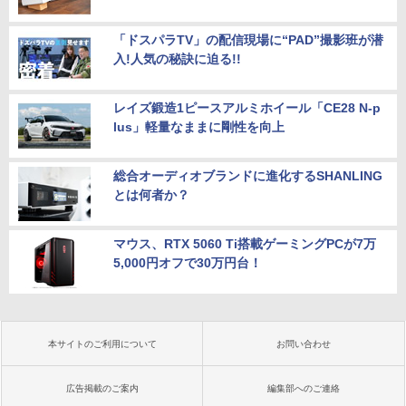
「ドスパラTV」の配信現場に“PAD”撮影班が潜
入!人気の秘訣に迫る!!
レイズ鍛造1ピースアルミホイール「CE28 N-p
lus」軽量なままに剛性を向上
総合オーディオブランドに進化するSHANLING
とは何者か？
マウス、RTX 5060 Ti搭載ゲーミングPCが7万
5,000円オフで30万円台！
本サイトのご利用について
お問い合わせ
広告掲載のご案内
編集部へのご連絡