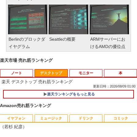
Berlinのブロックダ
Seattleの概要
ARMサーバーにお
イヤグラム
けるAMDの優位点
楽天市場 売れ筋ランキング
ノート
デスクトップ
モニター
本
楽天 デスクトップ 売れ筋ランキング
更新日時：2026/08/09 01:00
楽天ランキングをもっと見る
■新品■Panasonic Let's note CF-SZ5 C
1
F-SZ6 CF-SV1 CF-SV2 CF-SV7 CF-SV8
Amazon売れ筋ランキング
CF-SV9 日本語キーボード
イヤフォン
ミュージック
ドリンク
コミック
￥4,620
モバイルモニター 15.6インチ InnoView
道路橋示方書・同解説 II 鋼部材・鋼上部
1
1
（若杉 紀彦）
モバイルディスプレイ 自立型 1920*1080
構造編（令和7年10月） [ 公益社団法
FHD ポータブルモニター IPS液晶パネル
人 日本道路協会 ]