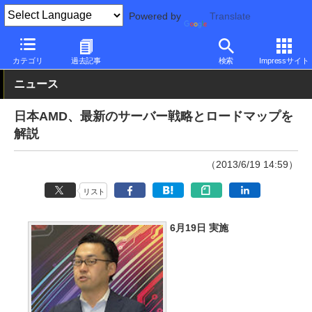
Powered by
Translate
PC Watch
半導体/周辺機器
CPU
AMD
カテゴリ
過去記事
検索
Impressサイト
ニュース
日本AMD、最新のサーバー戦略とロードマップを
解説
（2013/6/19 14:59）
リスト
6月19日 実施