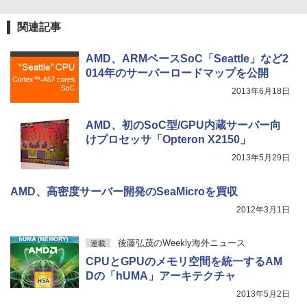
2026】【Office2019H&B】【DVD×テン
持ち運び ポータブルモニター
レスイヤホン bluetooth イヤホン V12 小型
キー】富士通 LIFEBOOK A577/第7世代
軽量 ブルートゥースHi-Fi 最大36時間再生 ぶ
￥1,625
関連記事
Core i5/メモリ:4GB/8GB/16GB/SSD:12
るーとゅーす コードレス ENCノイズキャン
￥12,480
天は赤い河のほとり 全28巻完結セット
8GB/256GB/512GB/1TB/Wi-fi/15.6型/Of
5
セリング 自動ペアリング Type-C充電 マイク
On My Road (Stadium ver.)
スーパーの裏でヤニ吸うふたり 9巻 (デジタル
【中古】
fice/HDMI/USB3.0/中古PC 中古ノートパ
付き 防水 タッチ式音量調整 スポーツ/通勤/通
版ビッグガンガンコミックス)
AMD、ARMベースSoC「Seattle」など2
【Amazon.co.jp限定】 伊藤園 磨かれて、澄
ソコン/Windows11/Windows10
学/WEB会議(ホワイト)
みきった日本の水 2L 8本 ラベルレス [ ケース
￥250
014年のサーバーロードマップを公開
￥19,500
【楽天1位常連・超800冠獲得】黒/白 モ
] [ 水 ] [ ペットボトル ] [ 箱買い ] [ ストック
4
￥810
￥14,999
￥1,964
2013年6月18日
ニター 21.5 / 23.8 / 24.5 / 27型 240Hz/2
] [ 水分補給 ]
00Hz /180Hz/165Hz/100Hz ゲーミングモ
ニター 1ms応答 pcモニター パソコン モ
￥998
AMD、初のSoC型/GPU内蔵サーバー向
ニター 非光沢 スピーカー内蔵 HDR/Free
Xiaomi シャオミ REDMI Buds 8 Lite ワイヤ
ノートパソコン 14インチ 新品 Windows
sync/VESA cocopar HG-238
けプロセッサ「Opteron X2150」
5
レスイヤホン Bluetooth 5.4 ノイズキャンセ
11 Pro Office搭載 日本語キーボード メ
リング ANC 36時間再生
2013年5月29日
モリ 8GB SSD 128GB 256GB 512GB 1
￥13,999
TB Webカメラ WiFi Bluetooth 選べる
￥3,480
カラー 14型 薄型 軽量 初心者 学習向け P
AMD、高密度サーバー開発のSeaMicroを買収
C ピンク シルバー 最短当日出荷
2012年3月1日
【SALE P5倍】モバイルモニター ゲーミ
5
￥29,800
ング 14インチ 1200P パソコン 高画質 W
UXGA ディスプレイ PC ゲーム 1年保証
後藤弘茂のWeekly海外ニュース
連載
軽量 薄型 非光沢 PS5 最新iPhone VESA
内蔵スタンド 180度 カバー付 ノングレア
CPUとGPUのメモリ空間を統一するAM
液晶 IPSパネル USB-C HDMI WT-140LP
Dの「hUMA」アーキテクチャ
-BK
2013年5月2日