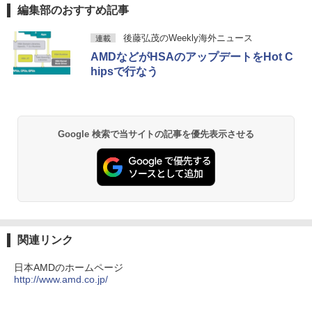
薄型 軽量 持ち運び 壁掛けに対応 Switc
Anker Soundcore P42i (Bluetooth 6.1)【完
BRUCE WAYNE feat. Flo Milli, ATL Jacob
by Amazon 天然水 ラベルレス 500ml ×24本
薬屋のひとりごと 17巻 (デジタル版ビッグガ
編集部のおすすめ記事
【8/05.8/10限定！お買い物マラソン×5の
h/PS3/PS4/PS5/Xbox One/PC/スマホ/U
2
￥18,260
全ワイヤレスイヤホン/ウルトラノイズキャン
[Explicit]
富士山の天然水 バナジウム含有 水 ミネラル
ンガンコミックス)
つく日｜ポイント最大49.5倍】【超美
SBType-C/標準HDMI対応【選べる種
セリング 3.5 / マルチポイント接続 / 最大40時
ウォーター ペットボトル 静岡県産 500ミリリ
品・本体のみ・充電コード あり】2023モ
類】タッチ/ケース付き/4Kタイプ
後藤弘茂のWeekly海外ニュース
連載
間再生 / コンパクト形状/持ち運びに便利 / IP5
ットル (Smart Basic)
￥250
￥770
デル Lenovo 14型 14e Chromebook G
5 防塵防水位規格/PSE技術基準適合】パープ
AMDなどがHSAのアップデートをHot C
en 3 (第14世代Intel N100/ メモリ4GB/ e
￥8,980
【 限定生産・特典つき 】YUZURU2027
2
ル
￥1,380
MMC64GB/ 無線LAN/フルHD1920*108
hipsで行なう
羽生結弦カレンダー卓上版 [ 能登 直 ]
0/ 5G Softbank/ Webカメラ)【送料無
￥9,990
料】
BRUCE WAYNE feat. Flo Milli, ATL Jacob
異世界居酒屋「のぶ」(22) (角川コミックス・
￥2,750
[Explicit]
エース)
【Amazon.co.jp限定】 い・ろ・は・す 2L P
液晶モニター Dell Pro 22モニター E222
2
￥12,199
ET ラベルレス ×8本
5HM 21.5型 フルHD リフレッシュレート
Anker Soundcore P31i ピンク
￥250
￥832
Google 検索で当サイトの記事を優先表示させる
100Hz VESA 対応 HDMI DisplayPort VG
￥1,112
A モニター 液晶 液晶モニター 液晶ディ
[新品]ブラッククローバー (1-38巻 全巻)
3
￥5,990
スプレイ デル 21.5インチ パソコンモニ
全巻セット
【★最大100%ポイント】【第4世代 Cor
ター 新品
3
ei7】富士通 LIFEBOOK/Core i7/メモリ:
見知らぬ糸
ONE PIECE モノクロ版 115 (ジャンプコミッ
￥18,788
8GB/16GB/SSD:256GB/512GB/1TB/15.
クスDIGITAL)
by Amazon 天然水ラベルレス 2L×9本
￥12,100
6型 液晶/Wi-fi/DVD/USB 3.0/Office/中古
￥250
パソコン/中古ノートパソコン/中古ノート
Anker Soundcore Liberty 5 ディープブルー
￥594
￥1,117
PC/Windows11
関連リンク
￥14,990
＼本日限定500円値下げ／＼楽天1位！20
3
[9月上旬より発送予定][新品]HUNTER×H
4
￥24,999
26年最新の超軽量超薄型／モバイルモニ
UNTER ハンター×ハンター (1-39巻 最新
日本AMDのホームページ
ター 15.6インチ フルHD 4K 144Hz タッ
On My Road (Stadium ver.)
HUNTER×HUNTER モノクロ版 39 (ジャンプ
刊) 全巻セット [入荷予約]
http://www.amd.co.jp/
チパネル バッテリー内蔵 無線接続 12モ
コミックスDIGITAL)
by Amazon 炭酸水 ラベルレス 500ml ×24本
デル選択 非光沢 IPSパネル Type-C HDM
強炭酸水 ペットボトル 500ミリリットル (Sm
￥250
￥19,096
【★最大100%ポイント】【新生活応援・
I 軽量 薄型 リモートワーク ディスプレイ
4
art Basic)
【2026年アップグレード版】AOKIMI ワイヤ
￥572