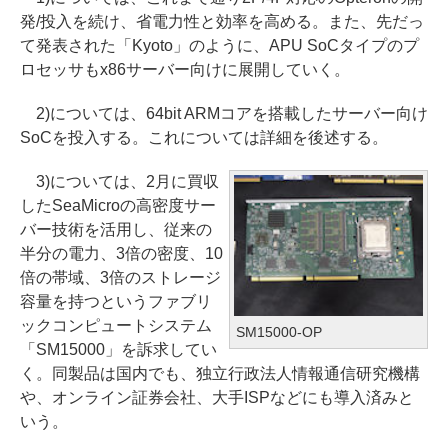
発/投入を続け、省電力性と効率を高める。また、先だっ
て発表された「Kyoto」のように、APU SoCタイプのプ
ロセッサもx86サーバー向けに展開していく。
2)については、64bit ARMコアを搭載したサーバー向け
SoCを投入する。これについては詳細を後述する。
3)については、2月に買収
したSeaMicroの高密度サー
バー技術を活用し、従来の
半分の電力、3倍の密度、10
倍の帯域、3倍のストレージ
容量を持つというファブリ
ックコンピュートシステム
SM15000-OP
「SM15000」を訴求してい
く。同製品は国内でも、独立行政法人情報通信研究機構
や、オンライン証券会社、大手ISPなどにも導入済みと
いう。