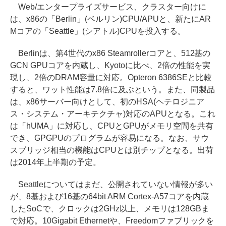
Web/エンタープライズサービス、クラスター向けに
は、x86の「Berlin」(ベルリン)CPU/APUと、新たにAR
Mコアの「Seattle」(シアトル)CPUを投入する。
Berlinは、第4世代のx86 Steamrollerコアと、512基の
GCN GPUコアを内蔵し、Kyotoに比べ、2倍の性能を実
現し、2倍のDRAM容量に対応。Opteron 6386SEと比較
すると、ワット性能は7.8倍に及ぶという。また、同製品
は、x86サーバー向けとして、初のHSA(ヘテロジニア
ス・システム・アーキテクチャ)対応のAPUとなる。これ
は「hUMA」に対応し、CPUとGPUがメモリ空間を共有
でき、GPGPUのプログラムが容易になる。なお、サウ
スブリッジ相当の機能はCPUとは別チップとなる。出荷
は2014年上半期の予定。
Seattleについてはまだ、公開されていない情報が多い
が、8基および16基の64bit ARM Cortex-A57コアを内蔵
したSoCで、クロックは2GHz以上、メモリは128GBま
で対応。10Gigabit Ethernetや、Freedomファブリックを