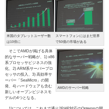
米国のタブレットユーザー数
スマートフォンにはまだ世界
は10倍に
で50億の市場がある
そこでAMDが掲げる具体
的なサーバー戦略が、1) x86
系プロセッサビジネスの強
化、2) ARM系サーバープロ
セッサの投入、3) 高効率サ
ーバー「SeaMicro」の開
発、4) ハードウェアも含む
AMDのサーバー戦略
新しいオープンビジネスモ
デルの4つとなる。
1)については、これまで通り2P/4P対応のOpteronの開