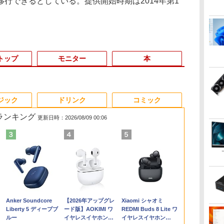
行できるとしている。提供開始時期は2014年第1
トップ
モニター
本
3
3
3
3
4
4
4
4
5
5
5
6
1
6
6
ジック
ドリンク
コミック
筋ランキング
更新日時：2026/08/09 00:06
買
き
ro
fice付き】
【★最大100%ポイン
[新品]ブラッククロー
＼本日限定500円値下
hp Z840 Workstation Xeon
【★最大100%ポイン
【楽天1位常連・超800
[9月上旬より発送予定]
「楽天ランキング1位」 デス
【SALE P5倍】モバイ
天は赤い河のほとり 全
ノートパソコン 14イ
FUJITSU LI
Mouse Compu
【1,000円
[新品][シャ
く
生
M
EMAGIC ミニ
ト】【第4世代 Corei7】
バー (1-38巻 全巻) 全巻
げ／＼楽天1位！2026
E5-2643 v3 3.4GHz(12スレ
ト】【新生活応援・
冠獲得】黒/白 モニタ
[新
クトップパソコン
ルモニター ゲーミング
28巻完結セット【中
ンチ 新品 Windows11
U9311/F (2
S230【第11世代
イント最大31
ングリラ・フ
5
版
フレ
7430U【16GB
富士通
セット
年最新の超軽量超薄型
ッドCPUx2基) 32GB
2026】
ー 21.5 / 23.8 / 24.5 /
品]HUNTER×HUNTER
Windows11 Office付き パソ
14インチ 1200P パソコ
古】
Pro Office搭載 日本語
ル) [ Windows
11400/メモリ
元！】モニター
ア (1-27巻 最
1Pro/HDMI/DP/MousePro】
の
z
 M.2 2280】
LIFEBOOK/Core i7/メ
／モバイルモニター
500GB(SSD) Quadro
【Office2019H&B】
27型 240Hz/200Hz
ハンター×ハンター (1-
コン 新品｜インテル 第14世
ン 高画質 WUXGA デ
キーボード メモリ
Office付き / 
32GB(DDR4)
チ 液晶ディ
リジナル収納B
￥24,999
￥18,788
￥12,480
￥80,200
￥14,999
￥13,999
￥19,096
￥45,700
￥14,800
￥19,500
￥29,800
￥29,700
￥42,800
￥16,979
￥21,417
】
ro 対応 最大
モ
15.6インチ フルHD 4K
M5000 DVD+-RW
【DVD×テンキー】富士
/180Hz/165Hz/100Hz
39巻 最新刊) 全巻セッ
代 Core i5-4590 i5 i7-14700F
ィスプレイ PC ゲーム
8GB SSD 128GB
256GB / 8G
【中古/送料
WQHD(2560×
巻セット
Anker Soundcore
【2026年アップグレ
Xiaomi シャオミ
 モニ
pc WiFi6 SSD
リ:8GB/16GB/SSD:256GB/512GB/1TB/15.6
144Hz タッチパネル
Windows7 Pro 64bit 【中
通 LIFEBOOK A577/第
ゲーミングモニター
ト [入荷予約]
｜ SSD 256GB～2TB｜メモ
1年保証 軽量 薄型 非光
256GB 512GB 1TB
第11世代 Core
島を除く
144Hz VAパ
Liberty 5 ディープブ
ード版】AOKIMI ワ
REDMI Buds 8 Lite ワ
タ
小型pc
型 液晶/Wi-fi/DVD/USB
バッテリー内蔵 無線接
古】【20260625】
7世代 Core i5/メモ
1ms応答 pcモニター
リ 8～64GB DDR4/5｜ デス
沢 PS5 最新iPhone
Webカメラ WiFi
設定不要 Win
ーライト軽減
ルー
イヤレスイヤホン
イヤレスイヤホン
イ
静音 高速熱放散
3.0/Office/中古パソコ
続 12モデル選択 非光
リ:4GB/8GB/16GB/SSD:128GB/256GB/512GB/1TB/Wi-
パソコン モニター 非
クトップPC 2年保証 激安 高
VESA 内蔵スタンド
Bluetooth 選べるカラ
ライフブック 
FreeSync & 