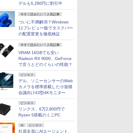
デルも5,280円に割引中
今すぐ読みたい！人気記事
ついに不満解消？Windows
11プレビュー版でタスクバー
の配置変更を徹底検証
今すぐ読みたい！人気記事
VRAM 16GBでも安い
7
7
7
2
8
8
8
3
9
9
9
4
10
10
10
Radeon RX 9000、GeForce
で言うとどのぐらいの性能？
ビジネス
デル、ソニーセンサーのWeb
カメラを標準搭載した小規模
会議向け43型4Kモニター
FEBOOK
ter MPro-
クーポン＋ポ
ンフロ]シャ
良品 フルHD 13.3イン
【1,000円クーポン＋ポ
施設基準パーフェクト
【正規永久版Office付き】
【展示品】 Lenovo ノ
Pixio PXC279 Wave ゲ
[新品]ドカベン[新装版]
hp Z840 Workstation Xeon
送料無料 MOUSE
JAPANNEXT 23.8イン
角川まんが学習シリー
「楽天ランキング
中古美品 Ap
【ECサイ
学校ER 
021年モデ
Core i5
.5%還
ロンティ
チ Lenovo ThinkPad
イント最大31.5%還
ブック 2026年度版 [
OEM Key ACEMAGIC ミニ
ートパソコン Ideapad
ーミングモニター 27イ
(1-14巻 最新刊) 全巻セ
E5-2643 v3 3.4GHz(12スレ
COMPUTER X4-
チ IPSパネル搭載
ズ 日本の歴史 全16
クトップパソコ
Mini A1993
JAPANNE
病・けが、
ビジネス
11 /
 27イン
新刊) + オ
X13 Gen1 (Type-
元！】モニター 24イン
一般社団法人日本施設
pc AMD R5 7430U【16GB
Duet 560
ンチ FHD 300Hz Fast
ット
ッドCPUx2基) 32GB
aR5CEZAR-L
165Hz/1ms(MPRT)対
巻+別巻5冊定番セット
Windows11 Of
2018) / m
チ IPSパ
う考え、ど
リンクス、6万2,800円で
SSD
/SSD256GB/HDD500GB/Win11Pro/HDMI/DP/MousePro】
スプレイ
OX付 全
20UG) / Windows11/
チ ゲーミングモニター
基準管理士協会 ]
DDR4 512SSD M.2 2280】
Chromebook 13.3型
VA 湾曲 白 ホワイト 黒
500GB(SSD) Quadro
Windows11 64bit
応 フルHD(1920×1080)
[ 山本 博文 ]
コン 新品｜インテ
Sequoia
HD(1920
関根一朗 ]
Ryzen 5搭載のミニPC
￥30,990
￥17,081
￥22,000
￥79,980
￥34,800
￥17,800
￥23,100
￥80,200
￥43,800
￥17,980
￥23,760
￥45,700
￥40,990
￥19,770
￥3,300
Bメモリ /
無料】※沖縄・離
1440)
高性能 AMD Ryzen 5-
sRGB 111% 色域ボリ
Windows11Pro 対応 最大
タッチパネル/
ブラック かわいい ゲー
M5000 DVD+-RW
Ryzen5 5560U WEBカ
解像度 ゲーミングモニ
代 Core i5-4590 
Windows
モバイルモ
i5] 初期
ネル ブル
4650u/ 16GB/ 爆速
ューム DC調光
4.3GHz mini pc WiFi6 SSD
Snapdragon 7c Gen2/
ム部屋 ディスプレイ ゲ
Windows7 Pro 64bit 【中
メラ メモリー16GB 高
ター(イエロー) JN-
｜ SSD 256G
高性能CPU
イト) JN-M
AI
ビジネス
11 富士通
NVMe式256GB-SSD/
400cd/m² VESA対応
容量拡大可能 小型pc
メモリ 4GB/ eMMC
ーム モニター カーブ
古】【20260625】
速SSD256GB 無線
IPS238G165F-HSP-YE
リ 8～64GB DD
Intel Core
W miniHD
社員全員にAIエージェント、
中古 中古
G-Sync サ
カメラ/ 無線Wi-Fi6/
FreeSync & G-Sync ブ
4K@60Hz 静音 高速熱放散
128GB/ Chrome OS/
曲面 ピクシオ ps5 fps
LAN A4サイズ 14イン
HDMI DP sRGB:100%
クトップPC 2年
可能/ メ
自立式キッ