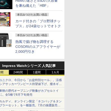
HBMの速さとSSDの大容量
を兼ね備えた「HBF」
本日みつけたお買い得品
カード付きの「プロ野球チッ
プス」が24袋セットでオトク
本日みつけたお買い得品
熱風で揚げ物を調理する
COSORIのエアフライヤーが
2,000円引き
Impress Watchシリーズ 人気記事
時間
24時間
1週間
1カ月
ユニクロ、今日から「お盆特別セール」。涼感
シアサッカーワンピース待望値下げ、撥水ギア
ショーツは1990円に
東映の歴代オープニング映像がカプセルトイ
に。全5種で8月下旬発売
カルディ、オンライン限定「ネコバッグ＆タン
ブラーセット」を一般販売。7月の抽選販売の
当選無効分