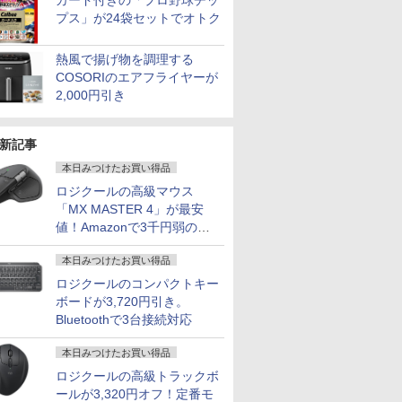
カード付きの「プロ野球チッ
プス」が24袋セットでオトク
熱風で揚げ物を調理する
COSORIのエアフライヤーが
2,000円引き
新記事
本日みつけたお買い得品
ロジクールの高級マウス
「MX MASTER 4」が最安
値！Amazonで3千円弱の割
引
本日みつけたお買い得品
ロジクールのコンパクトキー
ボードが3,720円引き。
Bluetoothで3台接続対応
本日みつけたお買い得品
ロジクールの高級トラックボ
ールが3,320円オフ！定番モ