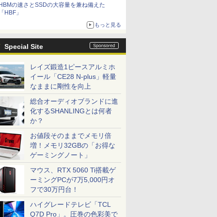
HBMの速さとSSDの大容量を兼ね備えた
「HBF」
もっと見る
Special Site
レイズ鍛造1ピースアルミホ
イール「CE28 N-plus」軽量
なままに剛性を向上
総合オーディオブランドに進
化するSHANLINGとは何者
か？
お値段そのままでメモリ倍
増！メモリ32GBの「お得な
ゲーミングノート」
マウス、RTX 5060 Ti搭載ゲ
ーミングPCが7万5,000円オ
フで30万円台！
ハイグレードテレビ「TCL
Q7D Pro」。圧巻の色彩美で