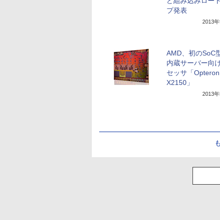
ど組み込みロー
プ発表
2013
AMD、初のSoC型
内蔵サーバー向
セッサ「Opteron
X2150」
2013