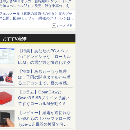
はやぶさ50％オフの「新幹線eチケット（トク
だ値スペシャル28）」発売。秋冬乗車分、えき
ねっと限定
フェルメール《真珠の耳飾りの少女》展のグッ
ズ公開。図録/ミッフィー/葬送のフリーレンほ
か、注目ブランドコラボが実現
もっと見る
おすすめ記事
【特集】あなたのPCスペッ
クにドンピシャな「ローカル
LLM」の選び方と快適化テク
【特集】あぢぃ～もう無理
ぽ！千円の闘魂タオルから着
るエアコンまで、夏の冷感グ
ッズ一挙紹介
【コラム】OpenClawと
Qwen3.5-9Bプリインで届い
てすぐローカルAIが動くミニ
PC「SER9 Pro」
【レビュー】給電が途切れな
い優れもの！バッファロー製
Type-C充電器の検証で分か