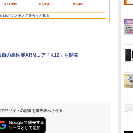
bluetooth イヤホン
Bluetooth 5.4 ノイズ
ソ
12T BT5.2
ン/中古ノートパソコン/
沢 IPSパネル Type-C
fi/15.6
光沢 スピーカー内蔵
性能 ゲーム 本体のみ PC 高
180度 カバー付 ノング
ー 14型 薄型 軽量 初心
ノートパソコ
ポート オフ
￥14,990
￥1,964
￥3,480
V12 小型軽量 ブルー
キャンセリング ANC
中古ノート
HDMI 軽量 薄型 リモー
型/Office/HDMI/USB3.0/
HDR/Freesync/VESA
スペッ 初期設定済み
レア 液晶 IPSパネル
者 学習向け PC ピンク
パソコン
ュアルゲーミ
トゥースHi-Fi 最大
36時間再生
PC/Windows11
トワーク ディスプレイ
中古PC 中古ノートパソ
cocopar HG-238
USB-C HDMI WT-
シルバー 最短当日出荷
129%sRGB
mazonランキングをもっと見る
36時間再生 ぶるーと
持ち運び ポータブルモ
コ
140LP-BK
応 KTC H27T
ゅーす コードレス
ニター
ン/Windows11/Windows10
ENCノイズキャンセ
リング 自動ペアリン
グ Type-C充電 マイ
ク付き 防水 タッチ式
音量調整 スポーツ/通
勤/通学/WEB会議(ホ
独自の高性能ARMコア「K12」を開発
ワイト)
.
見知らぬ糸
by Amazon 天然水
ONE PIECE モノクロ
On My Road
by Amazon 炭酸水
HUNTER×HUNTER
On My Road
【Amazon.co.jp限
スーパーの裏でヤニ吸
ラベルレス 2L×9本
版 115 (ジャンプコミ
(Stadium ver.)
ラベルレス 500ml
モノクロ版 39 (ジャ
(Stadium ver.)
定】 伊藤園 磨かれ
うふたり 9巻 (デジタル
￥250
ックスDIGITAL)
×24本 強炭酸水 ペッ
ンプコミックス
て、澄みきった日本の
版ビッグガンガンコミ
￥1,117
￥250
￥250
トボトル 500ミリリ
DIGITAL)
水 2L 8本 ラベルレス [
ックス)
￥594
￥1,625
￥572
￥998
￥810
ットル (Smart
ケース ] [ 水 ] [ ペット
Basic)
ボトル ] [ 箱買い ] [ ス
トック ] [ 水分補給 ]
 検索で当サイトの記事を優先表示させる