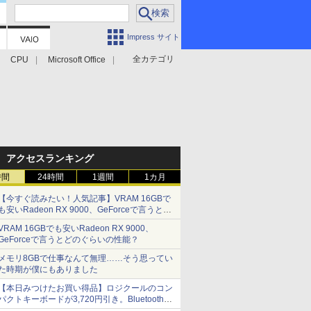
Impress サイト
全カテゴリ
CPU
Microsoft Office
アクセスランキング
時間
24時間
1週間
1カ月
【今すぐ読みたい！人気記事】VRAM 16GBで
も安いRadeon RX 9000、GeForceで言うとど
のぐらいの性能？ - PC Watch
VRAM 16GBでも安いRadeon RX 9000、
GeForceで言うとどのぐらいの性能？
メモリ8GBで仕事なんて無理……そう思ってい
た時期が僕にもありました
【本日みつけたお買い得品】ロジクールのコン
パクトキーボードが3,720円引き。Bluetoothで3
台接続対応