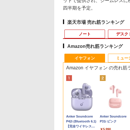
ットで提供され、シームレスに移
四半期を予定。
楽天市場 売れ筋ランキング
ノート
デスク
Amazon売れ筋ランキング
4
10
10
10
1
1
1
1
2
2
2
2
イヤフォン
ミュー
Amazon イヤフォン の売れ
tation Xeon
無料 MOUSE
ANNEXT 23.8イン
まんが学習シリー
「楽天ランキング1位」 デス
中古美品 Apple Mac
【ECサイト限定】
学校ER 子どもの急
■新品■Panasonic
Mouse Computer MPro-
モバイルモニター 15.6
道路橋示方書・同解説
【8/05.8/10限定！お
【 限定生産・特典つ
液晶モニター Dell P
【正規永久版Of
.4GHz(12スレ
PUTER X4-
IPSパネル搭載
日本の歴史 全16
クトップパソコン
Mini A1993 (Late-
JAPANNEXT 15.6イン
病・けが、そのときど
Let's note CF-SZ5
S230【第11世代Core i5
インチ InnoView モバ
II 鋼部材・鋼上部構造
い物マラソン×5のつ
】YUZURU2027 羽
22モニター E2225H
OEM Key AC
32GB
CEZAR-L
Hz/1ms(MPRT)対
別巻5冊定番セット
Windows11 Office付き パソ
2018) / macOS 15
チ IPSパネル搭載 フル
う考え、どう動くか [
CF-SZ6 CF-SV1 CF-
11400/メモリ
イルディスプレイ 自立
編（令和7年10月） [ 公
日｜ポイント最大49.
結弦カレンダー卓上
21.5型 フルHD リ
pc AMD R5 
uadro
dows11 64bit
ルHD(1920×1080)
山本 博文 ]
コン 新品｜インテル 第14世
Sequoia (正規版
HD(1920×1080)解像度
関根一朗 ]
SV2 CF-SV7 CF-SV8
32GB(DDR4)/SSD256GB/HDD500GB/Win1
型 1920*1080 FHD ポー
益社団法人 日本道路
倍】【超美品・本体
[ 能登 直 ]
ッシュレート 100H
DDR4 512SSD
,800
,980
,760
￥45,700
￥40,990
￥19,770
￥3,300
￥4,620
￥42,800
￥8,980
￥18,260
￥12,199
￥2,750
￥12,100
￥79,980
RW
en5 5560U WEBカ
度 ゲーミングモニ
代 Core i5-4590 i5 i7-14700F
Windows11追加可能)/
モバイルモニター(ホワ
CF-SV9 日本語キーボ
【中古/送料無料】※沖縄・離
タブルモニター IPS液晶
協会 ]
み・充電コード あり
VESA 対応 HDMI
Windows11P
Anker Soundcore
Anker Soundcore
 64bit 【中
 メモリー16GB 高
(イエロー) JN-
｜ SSD 256GB～2TB｜メモ
高性能CPU 第8世代
イト) JN-MD-Ei156F2-
ード
島を除く
パネル 薄型 軽量 持ち運
2023モデル Lenovo
DisplayPort VGA
4.3GHz mini 
P42i (Bluetooth 6.1)
P31i ピンク
5】
SD256GB 無線
238G165F-HSP-YE
リ 8～64GB DDR4/5｜ デス
Intel Core i7 i5 i3 選択
W miniHDMI USB-C
び 壁掛けに対応
14型 14e
ター 液晶 液晶モニ
容量拡大可能 
【完全ワイヤレスイ
N A4サイズ 14イン
I DP sRGB:100%
クトップPC 2年保証 激安 高
可能/ メモリー容量
自立式キックスタンド
Switch/PS3/PS4/PS5/Xbox
Chromebook Gen 3
ー 液晶ディスプレ
4K@60Hz 
￥5,990