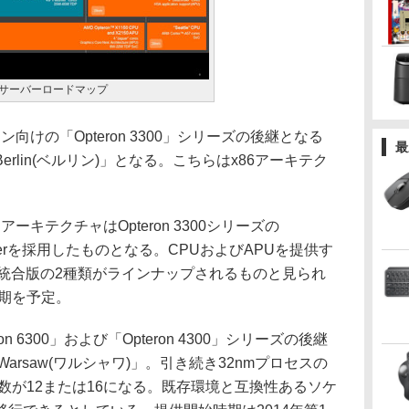
たサーバーロードマップ
向けの「Opteron 3300」シリーズの後継となる
最
rlin(ベルリン)」となる。こちらはx86アーキテク
キテクチャはOpteron 3300シリーズの
amrollerを採用したものとなる。CPUおよびAPUを提供す
非統合版の2種類がラインナップされるものと見られ
半期を予定。
n 6300」および「Opteron 4300」シリーズの後継
arsaw(ワルシャワ)」。引き続き32nmプロセスの
、コア数が12または16になる。既存環境と互換性あるソケ