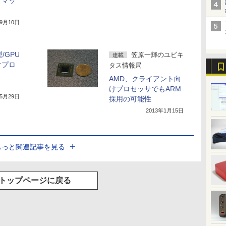
ドマッ
年9月10日
/GPU
笠原一輝のユビキ
連載
けプロ
タス情報局
AMD、クライアント向
けプロセッサでもARM
年5月29日
採用の可能性
2013年1月15日
もっと関連記事を見る
トップページに戻る