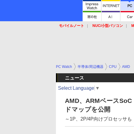
モバイルノート
NUC/小型パソコン
M
SSD
キーボード
マウス
PC Watch
半導体/周辺機器
CPU
AMD
ニュース
Select Language
▼
AMD、ARMベースSoC
ドマップを公開
～1P、2P/4P向けプロセッサも