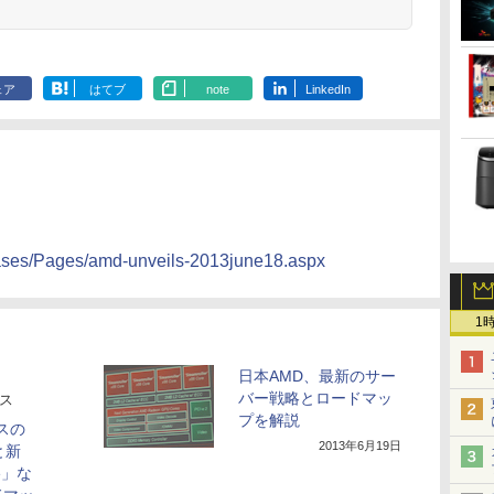
ェア
はてブ
note
LinkedIn
eases/Pages/amd-unveils-2013june18.aspx
1
日本AMD、最新のサー
バー戦略とロードマッ
ース
プを解説
スの
2013年6月19日
」と新
le」な