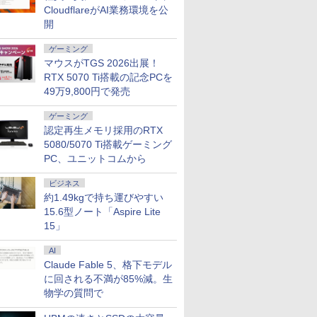
CloudflareがAI業務環境を公
ン ノート
ィス＆カジ
Office付き Win11【中
ルーライト軽減
ミニパソコン 6C12T BT5.2
Officeなし/ アビスブル
pc
チ フルHD液晶 中古ノ
HDR PS5 フル
性能 ゲーム 本体
32GB 16
搭載 フェ
ング対応
古ノートパソコン 中古
HDMI2.0*2 DP1.4*1
ー ストームグレー
ートパソコン 中古 パ
HD:120Hz接続 高さ調
スペッ 初期設定
可能/ NVMe
梱 【2年保
開
 高色域対
パソコン 中古PC】税
USB2.0 三年保証付き
ソコン【30日保証】
整 ピボット(縦回転)
512GB 2
ター 液晶
27S
込送料無料 即日発送
H24F7
1852974
HDMIケーブル同梱(ホ
択可能/ 無
ソコンモニ
ゲーミング
（Windows10も対応
ワイト)【2年保証】
無料 あす
ンネクスト
マウスがTGS 2026出展！
可/ Win10）
発送
RTX 5070 Ti搭載の記念PCを
49万9,800円で発売
ゲーミング
認定再生メモリ採用のRTX
5080/5070 Ti搭載ゲーミング
PC、ユニットコムから
ビジネス
約1.49kgで持ち運びやすい
15.6型ノート「Aspire Lite
15」
AI
Claude Fable 5、格下モデル
に回される不満が85%減。生
物学の質問で