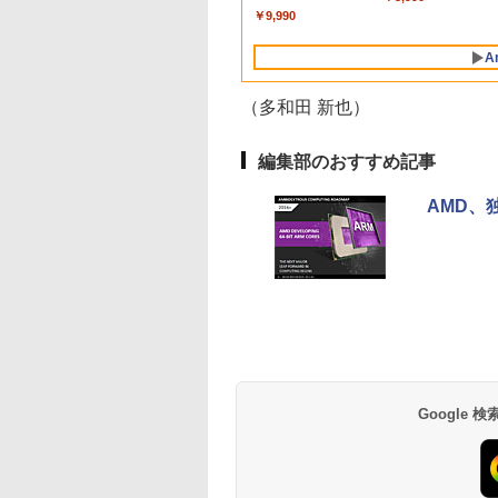
ヤホン/ウルトラノイ
フルHD液晶 中古ノ
 PS5 フル
性能 ゲーム 本体のみ PC 高
32GB 16GB 8GB 選択
搭載 フェルトケース同
One/PC/スマ
(第14世代Intel N100/
デル 21.5インチ パ
ミニパソコン 6C
￥9,990
ズキャンセリング 3.5
パソコン 中古 パ
:120Hz接続 高さ調
スペッ 初期設定済み
可能/ NVMe SSD 1TB
梱 【2年保証】 PCモニ
ホ/USBType-C/標準
メモリ4GB/
コンモニター 新品
/ マルチポイント接続
ン【30日保証】
ピボット(縦回転)
512GB 256GB 容量選
ター 液晶モニター パ
HDMI対応【選べる種
eMMC64GB/ 無線
A
/ 最大40時間再生 / コ
2974
MIケーブル同梱(ホ
択可能/ 無線 税込送料
ソコンモニター ジャパ
類】タッチ/ケース付
LAN/フル
ンパクト形状/持ち運
ト)【2年保証】
無料 あす楽対応 当日
ンネクスト
き/4Kタイプ
HD1920*1080/ 5G
びに便利 / IP55 防塵
（多和田 新也）
発送
Softbank/ Webカメ
防水位規格/PSE技術
ラ)【送料無料】
基準適合】パープル
編集部のおすすめ記事
AMD、
BRUCE WAYNE feat.
by Amazon 天然水
薬屋のひとりごと 17
BRUCE WAYNE feat
【Amazon.co.jp限
異世界居酒屋「の
Flo Milli, ATL Jacob
ラベルレス 500ml
巻 (デジタル版ビッグ
Flo Milli, ATL Jacob
定】 い・ろ・は・す
ぶ」(22) (角川コミッ
[Explicit]
×24本 富士山の天然
ガンガンコミックス)
[Explicit]
2L PET ラベルレス
クス・エース)
水 バナジウム含有 水
×8本
￥250
￥1,380
￥770
￥250
￥1,112
￥832
ミネラルウォーター
ペットボトル 静岡県
産 500ミリリットル
Google
(Smart Basic)