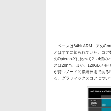
ベースは64bit ARMコアのCo
とはすでに知られていた。コア数
のOpteron-Xに比べて2～
スは28nm。ほか、128GBメモリサポ
が持つノード間接続技術であるFre
る。グラフィックスコアについ