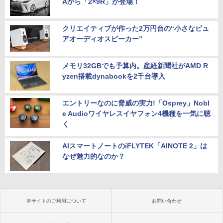
Aから「2×9R」が登場！
クリエイティブが作った2万円台の“小さなピュ
アオーディオスピーカー”
メモリ32GBでも予算内。産経新聞社がAMD R
yzen搭載dynabookを2千台導入
エントリーなのに脅威の実力!「Osprey」Nobl
e Audioワイヤレスイヤフォン4機種を一気に聴
く
AIスマートノートのiFLYTEK「AINOTE 2」は
なぜ魅力的なのか？
本サイトのご利用について
お問い合わせ