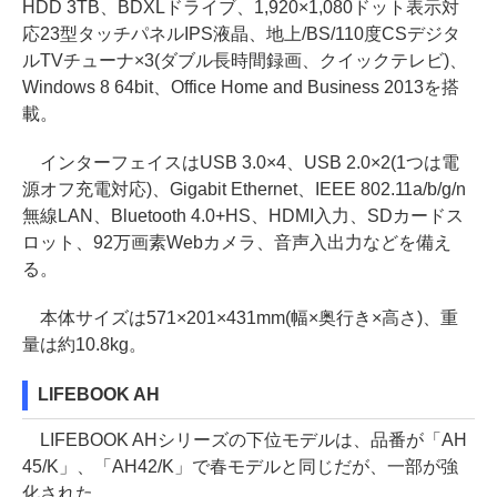
HDD 3TB、BDXLドライブ、1,920×1,080ドット表示対
応23型タッチパネルIPS液晶、地上/BS/110度CSデジタ
ルTVチューナ×3(ダブル長時間録画、クイックテレビ)、
Windows 8 64bit、Office Home and Business 2013を搭
載。
インターフェイスはUSB 3.0×4、USB 2.0×2(1つは電
源オフ充電対応)、Gigabit Ethernet、IEEE 802.11a/b/g/n
無線LAN、Bluetooth 4.0+HS、HDMI入力、SDカードス
ロット、92万画素Webカメラ、音声入出力などを備え
る。
本体サイズは571×201×431mm(幅×奥行き×高さ)、重
量は約10.8kg。
LIFEBOOK AH
LIFEBOOK AHシリーズの下位モデルは、品番が「AH
45/K」、「AH42/K」で春モデルと同じだが、一部が強
化された。