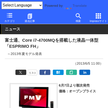
Powered by
Translate
PC Watch
パソコン/タブレット/スマートフォン
一体型パソコン
カテゴリ
過去記事
検索
Impressサイト
ニュース
富士通、Core i7-4700MQを搭載した液晶一体型
「ESPRIMO FH」
～2013年夏モデル発表
（2013/6/5 11:00）
リスト
6月7日より順次発売
価格：オープンプライス