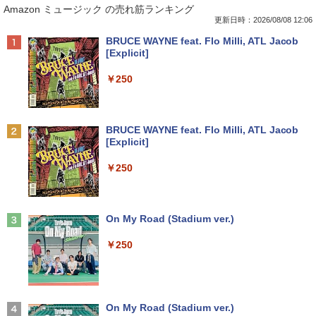
Amazon ミュージック の売れ筋ランキング
n.1)対応外付けHDD 4TB ブラック
パソコン Windows XP Celeron or Core
ブラック LED液晶モニター 薄型 ノング
（全49巻セット・完結）迫稔雄 「透明カ
2 メモリ 4GB HDD 250GB DVDドライブ
レア 液晶ディスプレイ 1280x1024 SXG
バー付」
更新日時：2026/08/08 12:06
搭載 リフレッシュPC デスクトップ 中古
A TNパネル VGA/VESA準拠 【中古】
￥21,250
Anker Soundcore P40i オフホワイト
BRUCE WAYNE feat. Flo Milli, ATL Jacob
安心保証 初期設定不要
￥23,080
[Explicit]
￥2,800
￥7,990
￥9,980
￥250
本日10倍！高性能第10世代Core i7-1061
【3千円以上送料無料】日本の歴史 角川
2
2
0Uノートパソコン 中古 Dynabook G83
【中古良品】【安心保証】PHILIPS 223V
まんが学習シリーズ 16巻+別巻5冊定番セ
2
超軽量約779g メモリ最大16GB 新品SSD
【中古】純正ATI Apple Radeon HD 577
5L 21.5 インチフル HD 液晶モニター HD
ット 21巻セット／山本博文
2
Anker Soundcore P31i ブラック
BRUCE WAYNE feat. Flo Milli, ATL Jacob
1TB 13.3インチ HDMI搭載 WEBカメラ5
0 1GB ビデオカード Mac Pro デスクト
MI VGA 入力 角度調整可能
[Explicit]
GWIFI Bluetooth内蔵 中古パソコン Mic
ップ 102C0160200
￥23,760
￥5,990
rosoftOffice2024可 Windows11 送料無
￥4,200
￥250
料 持ち運び便利
￥15,007
￥27,600
角川まんが学習シリーズ 日本の歴史
3
IODATA 液晶モニター LCD-MF224EDW
全16巻+別巻5冊定番セット [ 山本 博文
3
Anker Soundcore Liberty 5 ミッドナイトブ
On My Road (Stadium ver.)
Windows11 中古パソコン EPSON エプ
21.5インチワイド ホワイト LCD LEDバ
]
3
ラック
ソン Endeavor ST20E Celeron N3160
ックライト フルHD（1920x1080） 16:9
￥250
NEC LAVIE ラビィ 整備済 NS150N / 100
メモリ8GB HDD500GB 18.5インチ ディ
ADSカラーパネル 非光沢 ノングレア HD
3
￥23,760
￥14,990
N CPU 高速 SSD 第8世代 白 Windows1
スプレイ マウス キーボード WPS Office
MI VGA DVI VESA準拠 ディスプレイ PS
1 対応 国内メーカー 薄型メモリ 8GB W
付き オフィス デスクトップ 90日保証
4 switch 対応 スイッチ 【中古】
EBカメラ テンキー DVD書込 OFFICE付
【中古】
き ブルートゥース 設定済み 無線LAN 大
￥4,600
ダービースタリオン2 最速ガイドブック
4
画面 15.6 ノートPC ラビ 中古 ノートパ
【2026年アップグレード版】AOKIMI ワイヤ
On My Road (Stadium ver.)
￥17,600
（カドカワゲームムック） [ KADOKAW