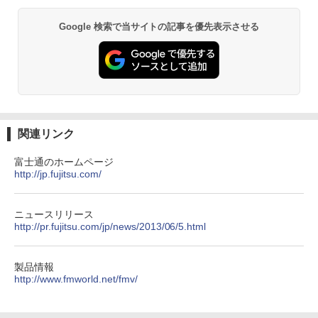
エース)
￥30,800
【Amazon.co.jp限定】 い・ろ・は・す 2L P
ET ラベルレス ×8本
Google 検索で当サイトの記事を優先表示させる
￥832
￥1,112
ONE PIECE モノクロ版 115 (ジャンプコミッ
クスDIGITAL)
by Amazon 天然水ラベルレス 2L×9本
￥594
￥1,117
関連リンク
富士通のホームページ
http://jp.fujitsu.com/
HUNTER×HUNTER モノクロ版 39 (ジャンプ
コミックスDIGITAL)
by Amazon 炭酸水 ラベルレス 500ml ×24本
強炭酸水 ペットボトル 500ミリリットル (Sm
art Basic)
￥572
ニュースリリース
http://pr.fujitsu.com/jp/news/2013/06/5.html
￥1,625
スーパーの裏でヤニ吸うふたり 9巻 (デジタル
製品情報
版ビッグガンガンコミックス)
http://www.fmworld.net/fmv/
コカ・コーラ やかんの麦茶 from 爽健美茶 ラ
ベルレス 650mlPET×24本
￥810
￥2,009