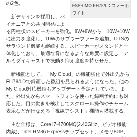
の2色。
ESPRIMO FH78/LD スノーホ
ワイト
新デザインを採用し、パ
イオニアとの共同開発によ
る円柱状のスピーカーを強化。8W+8Wから、10W+10W
に出力を強化し、10Wのサブウーファーを追加。DTSの
サラウンド機能も継続する。スピーカーがスタンドと一
体化しており、最適な音になるような角度に設定し、ア
ルミダイキャストで振動を抑え強度を持たせた。
新機能として、「My Cloud」の機能強化で外出先から
FH78/LDで録画した番組を見られるようになった。他の
My Cloud対応機種もアップデート予定としている。ま
た、外出先からスマートフォンを使った録画予約にも対
応した。目の動きを検出してスクロール操作やチャーム
表示などが行なえる「視線アシスト」機能も搭載する。
主な仕様は、Core i7-4700MQ(2.40GHz、ビデオ機能
内蔵)、Intel HM86 Expressチップセット、メモリ8GB、