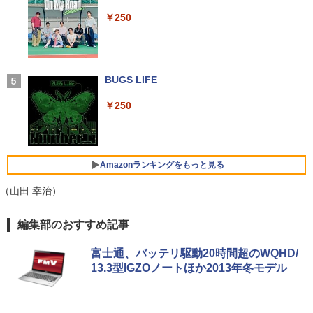
ソコン 送料込
レスイヤホン bluetooth イヤホン V12 小型
A Game Linkage ]
軽量 ブルートゥースHi-Fi 最大36時間再生 ぶ
￥250
るーとゅーす コードレス ENCノイズキャン
￥29,999
NEC AS223WM 液晶モニター 21.5イン
￥2,420
4
セリング 自動ペアリング Type-C充電 マイク
【中古】Dospara◆デスクトップPC/Cor
チワイド 白 ホワイト 1920×1080 （フル
4
付き 防水 タッチ式音量調整 スポーツ/通勤/通
e i5/16GB/2019年/HB//【パソコン】
HD）TN 白色LEDバックライト ミニ D-s
学/WEB会議(ホワイト)
ub VGA HDMI ディスプレイ PS4 switch
＼11日まで限定価格／【楽天1位】ノー
対応 スイッチ 【中古】
BUGS LIFE
4
￥22,660
ハリー・ポッターシリーズ全巻セット
5
￥1,964
トパソコン 新品 福袋 6点セット Intel Pe
（全7巻・計11冊） [ J．K．ローリング ]
ntium GOLD 6500Y メモリ12GB SSD25
￥5,200
￥250
6GB Windows11 WPS Office付き 初期
￥27,830
設定済み 15.6インチ フルHD ノートPC
Xiaomi シャオミ REDMI Buds 8 Lite ワイヤ
初心者 学生 在宅ワーク テンキー Wi-Fi
レスイヤホン Bluetooth 5.4 ノイズキャンセ
hp Z420 Workstation Xeon E5-1660 3.
5
Bluetooth HDMI 日本語キーボード 安い
リング ANC 36時間再生
3GHz 16GB 128GB(SSD)+500GB(HDD)
アースドリームス 厳選おまかせモニター
5
Amazonランキングをもっと見る
Quadro K600 DVD+-RW Windows7 Pro
21.5型〜27型ワイド 【HDMI対応 / FULL
￥30,800
64bit 難有 【中古】【20260325】
￥3,480
HD解像度】 大手メーカー液晶 (Dell/HP/
（山田 幸治）
NEC等) テレワーク デュアルモニター S
witch PS4 PS5対応 【整備済み中古品】
￥24,000
by Amazon 天然水 ラベルレス 500ml ×24本
薬屋のひとりごと 17巻 (デジタル版ビッグガ
編集部のおすすめ記事
【★最大100%ポイント】【Office 2024
5
￥6,470
富士山の天然水 バナジウム含有 水 ミネラル
ンガンコミックス)
H&B 付き】Panasonic Let's note CF-S
ウォーター ペットボトル 静岡県産 500ミリリ
V/第10世代 Core i5/メモリ:8GB 16GB/
富士通、バッテリ駆動20時間超のWQHD/
ットル (Smart Basic)
￥770
M.2 SSD:256GB/512GB/1TB/12.1型/WU
13.3型IGZOノートほか2013年冬モデル
XGA/WEBカメラ/HDMI/Wi-Fi/Bluetoot
￥1,380
h/中古PC 中古ノートパソコン Windows
11 Win11正式対応
異世界居酒屋「のぶ」(22) (角川コミックス・