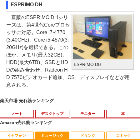
ESPRIMO DH
直販のESPRIMO DHシリ
ーズは、第4世代Coreプロセ
ッサに対応。Core i7-4770
(3.40GHz)、Core i5-4570(3.
20GHz)を選択できる。この
ほか、メモリ(最大32GB)、
HDD(最大6TB)、SSDとHD
ESPRIMO DH
Dの組み合わせ、Radeon H
D 7570ビデオカード追加、OS、ディスプレイなどが用
意される。
楽天市場 売れ筋ランキング
ノート
デスクトップ
モニター
本
Amazon売れ筋ランキング
イヤフォン
ミュージック
ドリンク
コミック
バッファロー HD-LE4U3-BB USB3.2(Ge
【★最大100%ポイント】おまかせ 中古
HP ProDisplay P19A 19インチ スクエア
【予約商品】嘘喰い コミック 全巻セット
1
1
1
1