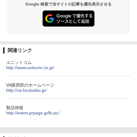
ウォーター ペットボトル 静岡県産 500ミリリ
￥32,780
Google 検索で当サイトの記事を優先表示させる
ットル (Smart Basic)
￥832
￥1,380
ONE PIECE モノクロ版 115 (ジャンプコミッ
クスDIGITAL)
by Amazon 天然水ラベルレス 2L×9本
￥594
￥1,117
関連リンク
ユニットコム
http://www.unitcom.co.jp/
HUNTER×HUNTER モノクロ版 39 (ジャンプ
コミックスDIGITAL)
by Amazon 炭酸水 ラベルレス 500ml ×24本
強炭酸水 ペットボトル 500ミリリットル (Sm
art Basic)
￥572
VA購買部のホームページ
http://va.koubaibu.jp/
￥1,625
スーパーの裏でヤニ吸うふたり 9巻 (デジタル
製品情報
版ビッグガンガンコミックス)
http://event.prpage.jp/lb-pc/
コカ・コーラ やかんの麦茶 from 爽健美茶 ラ
ベルレス 650mlPET×24本
￥810
￥2,009