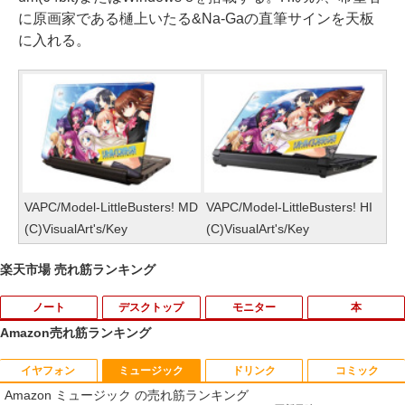
に原画家である樋上いたる&Na-Gaの直筆サインを天板
に入れる。
VAPC/Model-LittleBusters! MD
VAPC/Model-LittleBusters! HI
(C)VisualArt's/Key
(C)VisualArt's/Key
楽天市場 売れ筋ランキング
ノート
デスクトップ
モニター
本
Amazon売れ筋ランキング
イヤフォン
ミュージック
ドリンク
コミック
【★最大100%ポイント】【新生活応援・
【おまかせPC】 デスクトップパソコン
厳選大手メーカー 中古 パソコンモニター
キングダム 80 （ヤングジャンプコミッ
1
1
1
1
Amazon ミュージック の売れ筋ランキング
2026】【Office 2019 H&B】富士通 MU
Win11搭載 省スペース型 第8世代Core i5
液晶モニター シークレット 22インチ ワ
クス） [ 原 泰久 ]