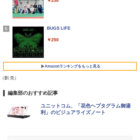
￥250
中古 パソコン デスクトップパソコン
るーとゅーす コードレス ENCノイズキャン
￥16,500
会 ]
セリング 自動ペアリング Type-C充電 マイク
【500円OFFクーポン配布中】モバイル
4
付き 防水 タッチ式音量調整 スポーツ/通勤/通
￥45,999
￥22,000
モニター 15.6 インチ フルHD モニター
学/WEB会議(ホワイト)
デュアルディスプレイ ポータブル モバイ
Panasonic CF-XZ6 LTE SIM対応モデル
ルディスプレイ 高画質 液晶 IPSパネル
BUGS LIFE
4
￥1,964
[ Core i5 7300U 8GBメモリ 256GB SSD
セカンド サブモニター 薄型 軽量 家庭用
12.1型 カメラ付き ] : アウトレット ●
【正規永久版Office付き】ミニpc 【Intel
テレワーク スマートフォン
小学館 学習まんがシリーズ 学習まんが世
4
￥250
5
【今だけSSD倍増中↑】 中古 ノートパソ
N5095 LPDDR4X 16GB 256GB SSD】m
界の歴史21巻セット
コン レッツノート Let's note 2in1タブ
ini pc Windows11 Pro 超軽量 4コア/4ス
Xiaomi シャオミ REDMI Buds 8 Lite ワイヤ
￥9,999
レットOffice選択可 PC おしゃれなカラ
レッド 2.9GHz ミニパソコン 静音 M.2 2
レスイヤホン Bluetooth 5.4 ノイズキャンセ
￥22,638
ーから選べる
242 SATA WIFI6 Bluetooth5.2 4K HDMI
リング ANC 36時間再生
2画面出力 デスクトップPC みにpc 省エ
Amazonランキングをもっと見る
ネ オフィス高速起動 省電力 静音設計
￥19,980
￥3,480
【公式・メーカー直販・送料無料】モニ
5
（劉 尭）
ター 新品 フルHD HP Series 3 Pro 322p
￥49,800
e 21.45インチFHDモニター IPS 21.5型
角度調整 VESA 100Hz 液晶 HDMI VGA P
【Amazon.co.jp限定】 い・ろ・は・す 2L P
薬屋のひとりごと 17巻 (デジタル版ビッグガ
編集部のおすすめ記事
【ポイント5倍&1500円オフ】【WEBカ
S5 Switch 3年保証 転送不可 (型番：AK2
5
ET ラベルレス ×8本
ンガンコミックス)
メラ＆フルHD】ノートパソコン 中古 パ
F1UT）
ソコン 14インチ 最大SSD1TB メモリ16
デスクトップパソコン デル DELL optipl
5
ユニットコム、「花色ヘプタグラム御湯
￥1,112
￥770
GB Core i5 第8世代 Microsoft Office付
ex 3070SF Micro 9世代 Core i5 メモリ8
￥11,280
利」のビジュアライズノート
き Windows11 DELL Latitude 5400 Mi
GB 16GB SSD256GB HDMI office Win
crosoft Office付き 中古ノートパソコン
dows11 pro Win11 4K 対応 ミニPC デ
ノートPC パソコン カメラ 軽量 薄型
スクトップパソコン デスクトップ PC 中
古パソコン 1186aR 10249091
by Amazon 天然水 ラベルレス 500ml ×24本
異世界居酒屋「のぶ」(22) (角川コミックス・
富士山の天然水 バナジウム含有 水 ミネラル
エース)
￥25,800