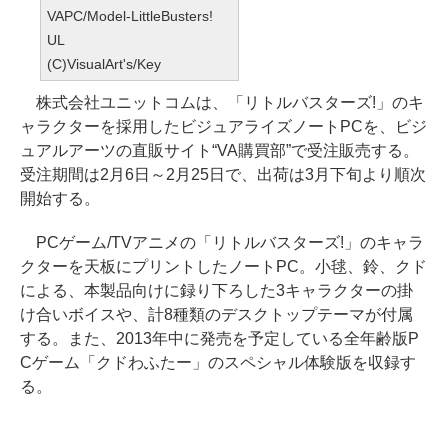
VAPC/Model-LittleBusters!
UL
(C)VisualArt's/Key
株式会社ユニットコムは、「リトルバスターズ!」のキ
ャラクターを採用したビジュアライズノートPCを、ビジ
ュアルアーツの直販サイト“VA購買部”で受注販売する。
受注期間は2月6日～2月25日で、出荷は3月下旬より順次
開始する。
PCゲーム/TVアニメの「リトルバスターズ!」のキャラ
クターを天板にプリントしたノートPC。小毬、鈴、クド
による、本製品向けに録り下ろした3キャラクターの掛
け合いボイスや、計8種類のデスクトップテーマが付属
する。また、2013年中に発売を予定している全年齢版P
Cゲーム「クドわふたー」のスペシャル体験版を収録す
る。