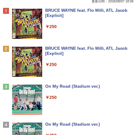
937/Celeron 3865U/メモリ:4GB/8GB/S
/ 8GB以上 / SSD/HDDストレージ選択式
イド epson dell nec 富士通 acer io-dat
更新日時：2026/08/07 18:06
SD:128GB/256GB/512GB/1TB/13.3型/
有名メーカー（DELL HP 富士通 NEC レ
a 等 中古モニター 22 pcモニター 液晶デ
￥770
Anker Soundcore P40i ブラック
BRUCE WAYNE feat. Flo Milli, ATL Jacob
フルHD/wifi/HDMI/USB3.0/中古 ノート
ノボ）からご提供 中古 省スペースデスク
ィスプレイ 液晶モニタ pcモニタ ワイド
[Explicit]
パソコン/モバイルPC/Windows11
トップ Windows11 Office付き 設定済み
モニター 店長おまかせ メーカーおまかせ
￥7,990
ですぐ使えるPC
福袋 【中古】【あす楽】
￥250
￥9,999
￥19,800
￥5,800
信じていた仲間達にダンジョン奥地で殺
2
されかけたがギフト『無限ガチャ』でレ
ベル9999の仲間達を手に入れて元パーテ
Anker Soundcore P31i ブラック
BRUCE WAYNE feat. Flo Milli, ATL Jacob
ィーメンバーと世界に復讐＆『ざま
【★最大100%ポイント】【新生活応援・
2
[Explicit]
ぁ！』します！【電子書籍】
2026】【Office 2019 H&B】NEC Versa
中古パソコン | HP | ProDesk 600 G4 SF
PHILIPS モニター 23.6インチ 243V5 VA
2
2
￥5,990
Pro/第4世代 Core i5/メモリ: 4GB/8GB/1
| Windows11 | デスクトップ | 一年保証 |
パネル 1920x1080 フルHD HDMI スピー
￥250
6GB/SSD:128GB/256GB/512GB/1TB/1
第8世代 | Core i5 8500 3.0(〜最大4.1)G
カー内蔵 中古ディスプレイ
￥792
5.6型/USB 3.0/DVD/SDカードスロット/
Hz | MEM:16GB | SSD:512GB(新品) | D
Wi-Fi/Office/無線マウス/中古 パソコン/
VDマルチ | 無線LAN:なし | Win11Pro64
￥6,600
中古PC ノートパソコン/Windows11
bit
Anker Soundcore Liberty 5 ミッドナイトブ
On My Road (Stadium ver.)
異世界居酒屋「のぶ」(22) 【電子書籍】[
3
ラック
￥9,999
￥39,980
蝉川 夏哉 ]
￥250
【中古】【液晶モニター】NEC 24型ワイ
3
￥14,990
ド液晶ディスプレイ LCD-AS241F 3辺
￥924
スリムベゼル採用 24インチ ブルーライ
富士通 LIFEBOOK U9310/DX Core i5 10
【週末限定999円OFF！】 中古パソコン
ト低減機能 マルチディスプレイ
3
3
210U 1.6GHz/8GB/256GB(SSD)/13.3W/
中古 デスクトップパソコン Office付き
FHD(1920x1080)/Win11 バッテリ劣化
第10世代 フルHD 安心サポート 仕事用
【2026年アップグレード版】AOKIMI ワイヤ
On My Road (Stadium ver.)
￥7,480
【中古】【20260619】
液晶セット Windows11 Pro EPSON En
レスイヤホン bluetooth イヤホン V12 小型
施設基準パーフェクトブック 2026年度
4
deavor AT997/E Core i5 16GB 22インチ
軽量 ブルートゥースHi-Fi 最大36時間再生 ぶ
版 [ 一般社団法人日本施設基準管理士協