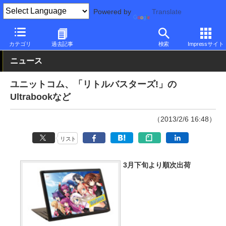
Powered by
Translate
PC Watch
パソコン/タブレット/スマートフォン
モバイルノート
カテゴリ
過去記事
検索
Impressサイト
ニュース
ユニットコム、「リトルバスターズ!」の
Ultrabookなど
（2013/2/6 16:48）
リスト
3月下旬より順次出荷