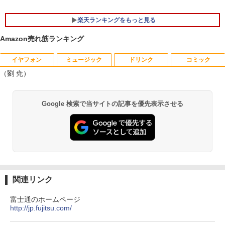
B/DVD/Wi-fi/15.6型/Office/HDMI/USB3.
1/中古PC 中古ノートパソコン Windows
2026夏登場★Switch2ドック不要 モバイ
5
楽天ランキングをもっと見る
11
ル ゲーミングモニター 16インチ 144Hz /
120Hz /60Hz 2k 15.6インチ タッチパネ
Amazon売れ筋ランキング
￥18,800
ル 撥水加工ケース スタンド 非光沢 薄型
軽量 VESA ポータブル ps5/Mac/switch/
2対応 スピーカー内蔵 kksmart
イヤフォン
ミュージック
ドリンク
コミック
（劉 尭）
中古ノートパソコン・ windows11 offic
￥11,999
5
e付・整備済み品・富士通 LIFEBOOK U
938 超軽量ノートパソコン 13.3型FHD
Anker Soundcore P40i オフホワイト
BRUCE WAYNE feat. Flo Milli, ATL Jacob
by Amazon 天然水 ラベルレス 500ml ×24本
薬屋のひとりごと 17巻 (デジタル版ビッグガ
第7世代 Core i5 / メモリ8GB / SSD256G
Google 検索で当サイトの記事を優先表示させる
[Explicit]
富士山の天然水 バナジウム含有 水 ミネラル
ンガンコミックス)
B / Webカメラ / 初期設定不要
ウォーター ペットボトル 静岡県産 500ミリリ
￥7,990
ットル (Smart Basic)
￥250
￥770
￥22,800
￥1,380
Anker Soundcore P31i ブラック
BRUCE WAYNE feat. Flo Milli, ATL Jacob
異世界居酒屋「のぶ」(22) (角川コミックス・
[Explicit]
エース)
【Amazon.co.jp限定】 い・ろ・は・す 2L P
ET ラベルレス ×8本
￥5,990
関連リンク
￥250
￥832
￥1,112
富士通のホームページ
http://jp.fujitsu.com/
Anker Soundcore Liberty 5 ミッドナイトブ
On My Road (Stadium ver.)
ONE PIECE モノクロ版 115 (ジャンプコミッ