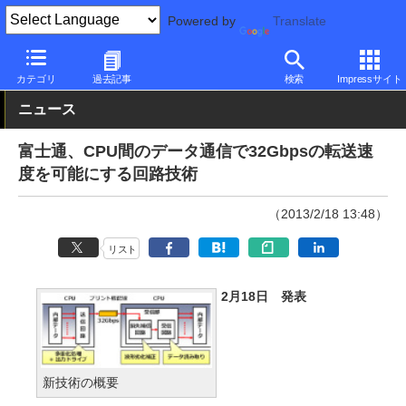
Powered by
Translate
PC Watch
市場
技術
富士通
カテゴリ
過去記事
検索
Impressサイト
ニュース
富士通、CPU間のデータ通信で32Gbpsの転送速
度を可能にする回路技術
（2013/2/18 13:48）
リスト
2月18日 発表
新技術の概要