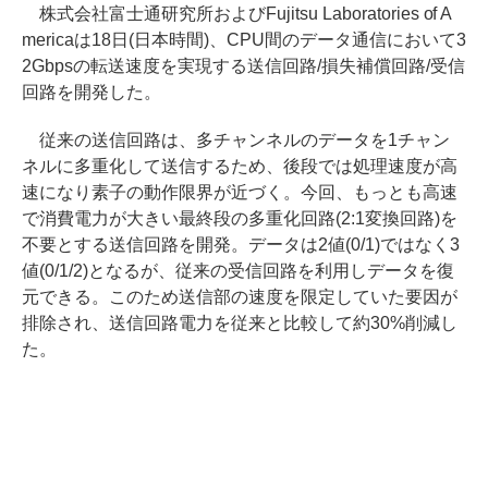
株式会社富士通研究所およびFujitsu Laboratories of A
mericaは18日(日本時間)、CPU間のデータ通信において3
2Gbpsの転送速度を実現する送信回路/損失補償回路/受信
回路を開発した。
従来の送信回路は、多チャンネルのデータを1チャン
ネルに多重化して送信するため、後段では処理速度が高
速になり素子の動作限界が近づく。今回、もっとも高速
で消費電力が大きい最終段の多重化回路(2:1変換回路)を
不要とする送信回路を開発。データは2値(0/1)ではなく3
値(0/1/2)となるが、従来の受信回路を利用しデータを復
元できる。このため送信部の速度を限定していた要因が
排除され、送信回路電力を従来と比較して約30%削減し
た。