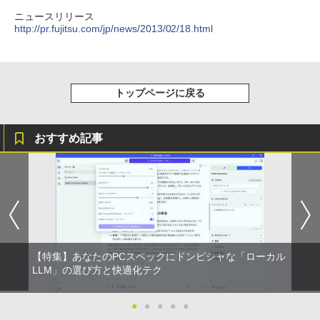
ラック
クスDIGITAL)
by Amazon 天然水ラベルレス 2L×9本
ニュースリリース
￥250
http://pr.fujitsu.com/jp/news/2013/02/18.html
￥14,990
￥594
￥1,117
【2026年アップグレード版】AOKIMI ワイヤ
On My Road (Stadium ver.)
HUNTER×HUNTER モノクロ版 39 (ジャンプ
トップページに戻る
レスイヤホン bluetooth イヤホン V12 小型
コミックスDIGITAL)
by Amazon 炭酸水 ラベルレス 500ml ×24本
軽量 ブルートゥースHi-Fi 最大36時間再生 ぶ
強炭酸水 ペットボトル 500ミリリットル (Sm
￥250
るーとゅーす コードレス ENCノイズキャン
art Basic)
￥572
セリング 自動ペアリング Type-C充電 マイク
おすすめ記事
付き 防水 タッチ式音量調整 スポーツ/通勤/通
￥1,625
学/WEB会議(ホワイト)
BUGS LIFE
スーパーの裏でヤニ吸うふたり 9巻 (デジタル
￥1,964
版ビッグガンガンコミックス)
【Amazon.co.jp限定】 伊藤園 磨かれて、澄
みきった日本の水 2L 8本 ラベルレス [ ケース
￥250
] [ 水 ] [ ペットボトル ] [ 箱買い ] [ ストック
￥810
Xiaomi シャオミ REDMI Buds 8 Lite ワイヤ
] [ 水分補給 ]
レスイヤホン Bluetooth 5.4 ノイズキャンセ
リング ANC 36時間再生
￥998
【特集】あなたのPCスペックにドンピシャな「ローカル
LLM」の選び方と快適化テク
￥3,480
●
●
●
●
●