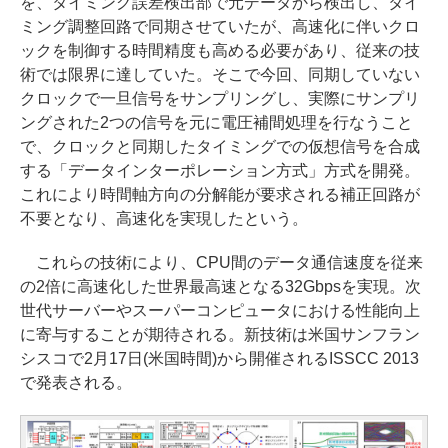
を、タイミング誤差検出部で元データから検出し、タイ
ミング調整回路で同期させていたが、高速化に伴いクロ
ックを制御する時間精度も高める必要があり、従来の技
術では限界に達していた。そこで今回、同期していない
クロックで一旦信号をサンプリングし、実際にサンプリ
ングされた2つの信号を元に電圧補間処理を行なうこと
で、クロックと同期したタイミングでの仮想信号を合成
する「データインターポレーション方式」方式を開発。
これにより時間軸方向の分解能が要求される補正回路が
不要となり、高速化を実現したという。
これらの技術により、CPU間のデータ通信速度を従来
の2倍に高速化した世界最高速となる32Gbpsを実現。次
世代サーバーやスーパーコンピュータにおける性能向上
に寄与することが期待される。新技術は米国サンフラン
シスコで2月17日(米国時間)から開催されるISSCC 2013
で発表される。