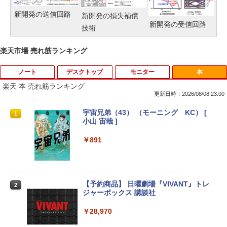
新開発の送信回路
新開発の損失補償
新開発の受信回路
技術
楽天市場 売れ筋ランキング
ノート
デスクトップ
モニター
本
楽天 本 売れ筋ランキング
更新日時：2026/08/08 23:00
【★最大100%ポイント】【Windows X
モニター台 ラック ヴィト 【玄関先迄納
宇宙兄弟（43） （モーニング KC） [
1
1
1
P 搭載】大手メーカー おまかせ ノートパ
品】 ニトリ
小山 宙哉 ]
ソコン/Celeron Core2/メモリ:4GB/SSD:
128GB/15.6インチ 大画面/DVD/新品 マ
￥1,790
￥891
ウス 付き/中古ノートPC 中古ノートパソ
コン パソコン 中古パソコン
￥9,999
DELL デル E1913S LED液晶モニター 19
【予約商品】 日曜劇場『VIVANT』トレ
2
2
インチ スクエア ブラック 1280 x 1024 S
ジャーボックス 講談社
XGA TNパネル LEDバックライト付 非光
沢 ノングレア 液晶ディスプレイ VGA
＼★最大2555円OFFクーポン★／【内蔵
￥28,970
2
【中古】
テンキー搭載】中古ノートパソコン 中古