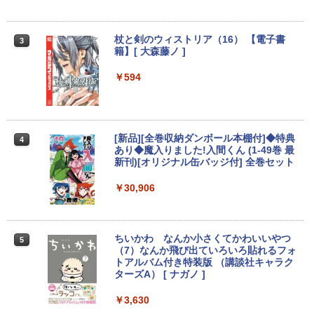
パソコン 東芝 TOSHIBA 第6世代 Core i3
メモリ 4GB 新品SSD 256GB 15.6インチ
￥2,800
USB3.0 HDMI端子 Bluetooth DVD WIFI
Office2付き Windows11 オフィス 中古P
杖と剣のウィストリア（16） 【電子書
3
C 中古ノートPC
籍】[ 大森藤ノ ]
R291-DELL P2419H 23.8インチ 液晶モ
3
￥12,555
ニタ 1点 フルHD(1920x1080) 表面処理:
￥594
ノングレア(非光沢) HDMIx1/D-Subx1/Di
splayPortx1 ★送料無料★【中古動作
品】
【期間限定破格金額！】新生活 新古品 W
3
in11搭載 パソコンノートパソコンoffice
￥6,980
[新品][全巻収納ダンボール本棚付]◆特典
4
付き 初心者向けノートPC 初期設定済 1
あり◆魔入りました!入間くん (1-49巻 最
5.6型 インテル高速CPU ランダムで発送
新刊)[オリジナル缶バッジ付] 全巻セット
メモリ4GB～ 高速SSD1TB 最大 フルHD
Webカメラ zoom 軽量薄型 無線 型番更
￥30,906
【楽天1位 10.5/11インチ 小型 軽量】モ
4
新で在庫処分
バイルモニター 10.5インチ 11インチ フ
ルHD 1080P 100%sRGB 400cd/m? 光沢
￥12,980
IPS パネル 色鮮やか 265g 超軽量 Type-
C対応 miniHDMI モニター 持ち運び サブ
ちいかわ なんか小さくてかわいいやつ
5
ディスプレイ ミニPC対応 3年保証 EVICI
（7）なんか飛び出ていろいろ貼れるフォ
V
トアルバム付き特装版 （講談社キャラク
【★最大100%ポイント】【Windows11
ターズA） [ ナガノ ]
4
正式対応 × テンキー】富士通 LIFEBOO
￥10,999
K A579/第8世代 Core i3/メモリ:4GB/8G
￥3,630
B/16GB/SSD:128GB/256GB/512GB/1T