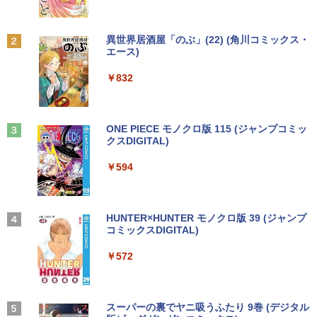
Anker Soundcore P31i ブラック
BRUCE WAYNE feat. Flo Milli, ATL Jacob
by Amazon 天然水 ラベルレス 500ml ×24本
異世界居酒屋「のぶ」(22) (角川コミックス・
[Explicit]
富士山の天然水 バナジウム含有 水 ミネラル
エース)
ウォーター ペットボトル 静岡県産 500ミリリ
￥5,990
ットル (Smart Basic)
￥250
￥832
￥1,380
Anker Soundcore Liberty 5 ミッドナイトブ
見知らぬ糸
ONE PIECE モノクロ版 115 (ジャンプコミッ
ラック
クスDIGITAL)
by Amazon 炭酸水 ラベルレス 500ml ×24本
強炭酸水 ペットボトル 500ミリリットル (Sm
￥250
art Basic)
￥14,990
￥594
￥1,625
【2026年アップグレード版】AOKIMI ワイヤ
On My Road (Stadium ver.)
HUNTER×HUNTER モノクロ版 39 (ジャンプ
レスイヤホン bluetooth イヤホン V12 小型
コミックスDIGITAL)
by Amazon 天然水ラベルレス 2L×9本
軽量 ブルートゥースHi-Fi 最大36時間再生 ぶ
￥250
るーとゅーす コードレス ENCノイズキャン
￥572
￥1,117
セリング 自動ペアリング Type-C充電 マイク
付き 防水 タッチ式音量調整 スポーツ/通勤/通
学/WEB会議(ホワイト)
On My Road (Stadium ver.)
スーパーの裏でヤニ吸うふたり 9巻 (デジタル
￥1,964