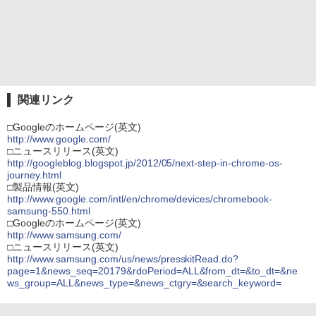
関連リンク
□Googleのホームページ(英文)
http://www.google.com/
□ニュースリリース(英文)
http://googleblog.blogspot.jp/2012/05/next-step-in-chrome-os-
journey.html
□製品情報(英文)
http://www.google.com/intl/en/chrome/devices/chromebook-
samsung-550.html
□Googleのホームページ(英文)
http://www.samsung.com/
□ニュースリリース(英文)
http://www.samsung.com/us/news/presskitRead.do?
page=1&news_seq=20179&rdoPeriod=ALL&from_dt=&to_dt=&ne
ws_group=ALL&news_type=&news_ctgry=&search_keyword=