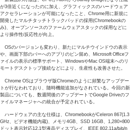
が3倍近くになったのに加え、グラフィックスのハードウェア
アクセラレーションが可能になったこと、Chrome用に新規に
開発したマルチタッチトラックパッドの採用(Chromebookの
み)、オープンソースのファームウェアスタックの採用などに
より操作性/反応性が向上。
OSのバージョンも変わり、新たにマルチウインドウの表示
や、画面下部のバーへのアプリのピン留め、Microsoft Officeフ
ァイルの表示の標準サポート、WindowsやMac OS端末へのリ
モートデスクトップ接続などにより、生産性も改善させた。
Chrome OSはブラウザ版Chromeのように頻繁なアップデー
トが行なわれており、随時機能追加がなされている。今回の新
製品についても、数週間後のアップデートでGoogle Driveのフ
ァイルマネージャへの統合が予定されている。
ハードウェアの主な仕様は、ChromebookがCeleron 867(1.3
GHz、ビデオ機能内蔵)、メモリ4GB、SSD 16GB、1,280×800
ドット表示対応12.1型液晶ディスプレイ、IEEE 802.11a/b/g/n