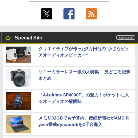
トPC NEC VersaPro VX-4 PC-VKT16XZ
ce/中古 デスクトップ デスクトップPC
高コントラスト 超軽量 640g スピーカー
G4 Core i5 8250U メモリ8GB / 16GB 中
内蔵 Type-C/HDMI 接続 PS5/Switch/PC/
古SSD 2.5インチ128GB / 256GB / 512G
スマホ対応 MFP156T1F
￥37,800
B Windows11 Pro 64bit【送料無料】
【1年保証】
￥8,999
￥17,800
NEC Mate ML-D 単体 Windows11 64bit
5
Special Site
HDMI Core i5 12400 メモリー16GB 高
速SSD256GB+HDD500GB DVDマルチ
【楽天1位!1,600円OFFクーポン 8/4 20:
5
クリエイティブが作った2万円台の“小さなピュ
デスクトップパソコン【中古】【30日保
00-8/11 01:59】Xiaomi Monitor A24i 20
アオーディオスピーカー”
【1500円OFFクーポン】【テンキー&Wi
証】20007027
26 ディスプレイ 1080P 23.8インチ 144
5
-Fi】ノートパソコン 15.6インチ SSD128
Hzリフレッシュレート sRGB99% 1670
GB メモリ8GB Core i3 第8世代 Micros
万色 300nits ΔE＜1 低ブルーライト 大
￥59,800
oft Office付き Windows11 Lenovo Thi
画面 TÜV認証 目にやさしい 調整可能な
ソニーミラーレス一眼の大特集！ 見どころ記事
nkpad L580 中古ノートパソコン PC パ
スタンド VESA
まとめ
ソコン 中古ノートPC 中古PC SSD1TB
メモリ16GB 中古パソコン レノボ
￥12,580
「A&ultima SP4000T」の魅力！ポケットに入
￥21,800
るオーディオの醍醐味
メモリ32GBでも予算内。産経新聞社がAMD R
yzen搭載dynabookを2千台導入