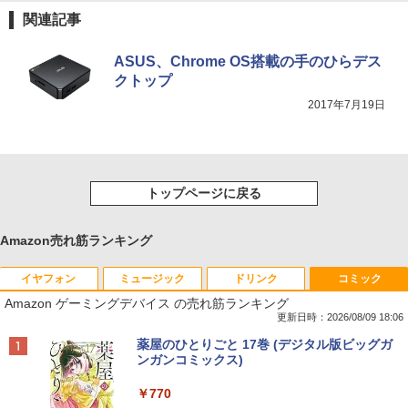
関連記事
ASUS、Chrome OS搭載の手のひらデス
クトップ
2017年7月19日
トップページに戻る
Amazon売れ筋ランキング
イヤフォン
ミュージック
ドリンク
コミック
Amazon ゲーミングデバイス の売れ筋ランキング
更新日時：2026/08/09 18:06
Anker Soundcore P40i オフホワイト
BRUCE WAYNE feat. Flo Milli, ATL Jacob
【Amazon.co.jp限定】 い・ろ・は・す 2L P
薬屋のひとりごと 17巻 (デジタル版ビッグガ
[Explicit]
ET ラベルレス ×8本
ンガンコミックス)
￥7,990
￥250
￥1,112
￥770