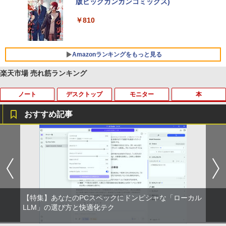
版ビッグガンガンコミックス)
【Amazon.co.jp限定】 伊藤園 磨かれて、澄
みきった日本の水 2L 8本 ラベルレス [ ケース
￥250
] [ 水 ] [ ペットボトル ] [ 箱買い ] [ ストック
￥810
Xiaomi シャオミ REDMI Buds 8 Lite ワイヤ
] [ 水分補給 ]
レスイヤホン Bluetooth 5.4 ノイズキャンセ
リング ANC 36時間再生
￥998
Amazonランキングをもっと見る
￥3,480
楽天市場 売れ筋ランキング
ノート
デスクトップ
モニター
本
おすすめ記事
【ノートPC用】【あんしん3ヶ月に延長
中古パソコン | NEC | Mate MKM28L-3 |
NEC AS223WM 液晶モニター 21.5イン
宇宙兄弟（46） 【電子書籍】[ 小山宙哉
1
1
1
1
保証】通常付属している30日の保証期間
Windows11 | デスクトップ | 一年保証 |
チワイド 白 ホワイト 1920×1080 （フル
]
が3ヶ月に延長されます。【単品購入・併
第8世代 | Core i5 8400 2.8(〜最大4.0)G
HD）TN 白色LEDバックライト ミニ D-s
用不可※レビューキャンペーンは除く /
Hz | MEM:8GB | SSD:256GB | DVDマル
ub VGA HDMI ディスプレイ PS4 switch
￥1,131
ノートパソコン専用】
チ | 無線LAN:なし | Win11Pro64bit
対応 スイッチ 【中古】
￥1,000
￥12,000
￥5,200
【特集】あなたのPCスペックにドンピシャな「ローカル
DVD付 学研まんが NEW日本の歴史
LLM」の選び方と快適化テク
2
4大特典付き全14巻セット [ 大石 学 ]
【期間限定★新品無線マウス付】中古ノ
HP ProDesk 400 G6 DM 【Core i5 1050
中古モニター | 液晶ディスプレイ | PHILI
2
2
2