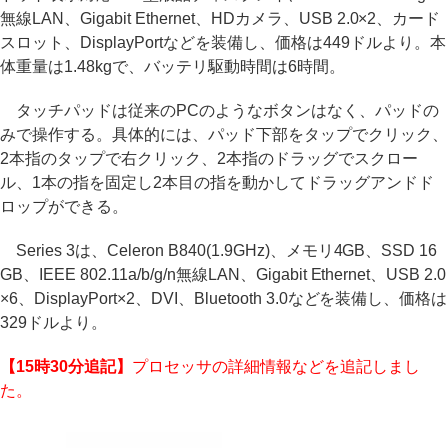
無線LAN、Gigabit Ethernet、HDカメラ、USB 2.0×2、カード
スロット、DisplayPortなどを装備し、価格は449ドルより。本
体重量は1.48kgで、バッテリ駆動時間は6時間。
タッチパッドは従来のPCのようなボタンはなく、パッドの
みで操作する。具体的には、パッド下部をタップでクリック、
2本指のタップで右クリック、2本指のドラッグでスクロー
ル、1本の指を固定し2本目の指を動かしてドラッグアンドド
ロップができる。
Series 3は、Celeron B840(1.9GHz)、メモリ4GB、SSD 16
GB、IEEE 802.11a/b/g/n無線LAN、Gigabit Ethernet、USB 2.0
×6、DisplayPort×2、DVI、Bluetooth 3.0などを装備し、価格は
329ドルより。
【15時30分追記】
プロセッサの詳細情報などを追記しまし
た。