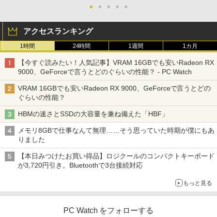
ートパソコン Windows11 Office2019搭
0T/メモリ16GB(DDR4)/SSD256GB(M.2
PS | 243V5QHABA/11 | 23.6インチワイ
●
●
●
●
●
￥21,560
載 15.6型 テンキー付き Celeron 第8世代
NVMe)/Win11Pro-64bit】【中古/送料無
ド 1920×1080(フルHD) | LEDバックライ
Core i3 Core i5 メモリ4GB/16GB SSD1
料】※沖縄・離島を除く
ト | スピーカー内蔵 | 3系統入力(VGA・D
アクセスランキング
28GB～1TB Webカメラ DVD 無線LAN
VI-D・HDMI) | VGAケーブル・電源ケー
店長おまかせPC 初期設定済 送料無料
ブル付属【30日保証】
￥32,980
オレンジページ 2026 10/17号増刊＜グレ
3
1時間
24時間
1週間
1カ月
【中古】
ー＞ [雑誌]
￥5,980
【今すぐ読みたい！人気記事】VRAM 16GBでも安いRadeon RX
￥9,999
￥1,689
9000、GeForceで言うとどのぐらいの性能？ - PC Watch
【正規永久版Office付き】ミニpc 【Intel
3
N5095 LPDDR4X 16GB 256GB SSD】m
VRAM 16GBでも安いRadeon RX 9000、GeForceで言うとどの
ini pc Windows11 Pro 超軽量 4コア/4ス
【ポイント最大28倍】 lenovo モニター
3
ぐらいの性能？
超得1,000円OFF｜新生活応援 豪華特典
レッド 2.9GHz ミニパソコン 静音 M.2 2
L22-4e 21.5インチ ワイド フルHD 1920
3
付き｜最新OS対応 第8世代｜最大180日
242 SATA WIFI6 Bluetooth5.2 4K HDMI
×1080 IPS 4ms 250nit リフレッシュレー
ハヤブサ消防団 森へつづく道 [ 池井戸 潤
4
HBMの速さとSSDの大容量を兼ね備えた「HBF」
保証｜Core i3 第8世代｜中古ノートパソ
2画面出力 デスクトップPC みにpc 省エ
ト 100Hz HDMI VGA D-Sub チルト VES
]
コン Windows11 office付き｜中古ノー
ネ オフィス高速起動 省電力 静音設計
A規格 67D5KAC6JP レノボ ディスプレ
メモリ8GBで仕事なんて無理……そう思っていた時期が僕にもあ
トパソコン 15.6 テンキー付き｜ノートパ
イ 液晶モニター 【展示品特価】
￥2,200
りました
ソコン Microsoft Office付き｜ノートパ
￥49,800
ソコンWindows11 第8世代
￥8,980
【本日みつけたお買い得品】ロジクールのコンパクトキーボード
が3,720円引き。Bluetoothで3台接続対応
￥19,800
【★最大100%ポイント】【Win11正式対
4
角川まんが学習シリーズ 日本の歴史
5
もっと見る
応】Dell OptiPlex 3070 SFF/第9世代 Co
【お買い物マラソ開催中！P最大31.5%還
4
全16巻+別巻5冊定番セット [ 山本 博文
re i5/メモリ:8GB/16GB/32GB/SSD:256
元】五年保証 白 モバイルモニター 15.6
]
【今だけ】全品ポイント10倍 お買い物マ
GB/512GB/1TB/USB 3.1/DP/HDMI/Wi-fi/
インチ FHD 1920×1080 1080P Fast IPS
4
PC Watch をフォローする
ラソン★8/4～8/11★中古パソコン ノー
2画面出力/Windows11/Windows10/Offi
パネル PU保護カバー付き 非光沢 1200:1
￥23,760