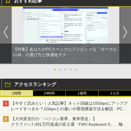
おすすめ記事
ハーレム王の異世界プレス漫遊記 〜最強
1
無双のおじさんはあらゆる種族を嫁にす
る〜（コミック） ： 6 【電子書籍】[ 灰
刃ねむみ ]
￥792
【特集】あなたのPCスペックにドンピシャな「ローカル
LLM」の選び方と快適化テク
ポケットモンスター ビジュアルアートブ
2
ック 30th anniversary Art Book of Pok
emon Video Games developed by GA
●
●
●
●
●
ME FREAK BOOK2（-） （ポケモン
ポケモン） [ 元宮秀介 ]
アクセスランキング
￥5,500
1時間
24時間
1週間
1カ月
【今すぐ読みたい！人気記事】ネット回線は10Gbpsにアップグ
レードすべきか？1Gbpsとの違いや環境構築方法を解説 - PC
創造錬金術師は自由を謳歌する 故郷を追
3
Watch
放されたら、魔王のお膝元で超絶効果の
【大河原克行の「パソコン業界、東奔西走」】
マジックアイテム作り放題になりまし
クラファン7,491万円達成の富士通「FMV Keyboard X」、極限
た (7) 【電子書籍】[ 千月さかき ]
の静音化を追求