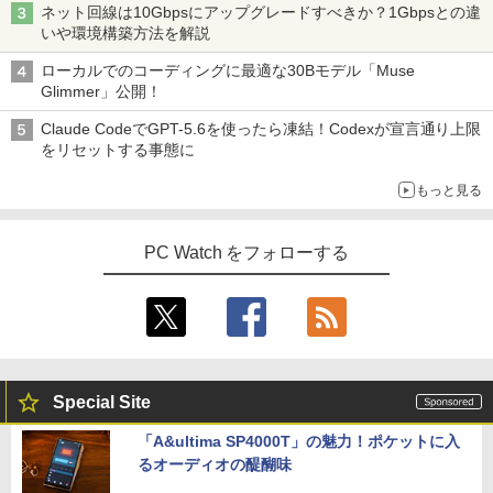
ネット回線は10Gbpsにアップグレードすべきか？1Gbpsとの違
￥924
いや環境構築方法を解説
ローカルでのコーディングに最適な30Bモデル「Muse
Glimmer」公開！
この素晴らしい世界に祝福を！(23) 【電
4
子書籍】[ 渡 真仁 ]
Claude CodeでGPT-5.6を使ったら凍結！Codexが宣言通り上限
をリセットする事態に
￥924
もっと見る
PC Watch をフォローする
奇界／世界 佐藤健寿作品集 [ 佐藤健寿 ]
5
￥5,940
Special Site
「A&ultima SP4000T」の魅力！ポケットに入
るオーディオの醍醐味