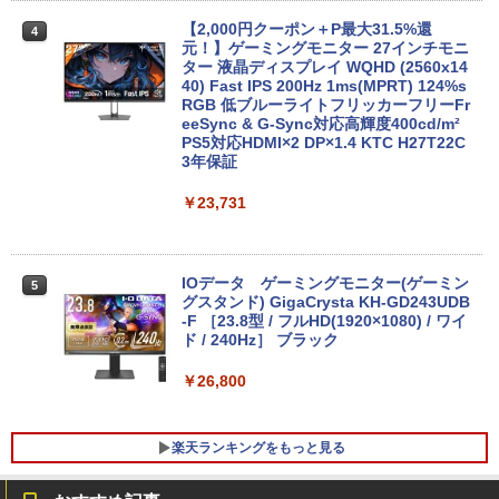
【展示品・代引不可】 富士通 FUJITSU
4
デスクトップPC FMV Desktop Fシリー
【2,000円クーポン＋P最大31.5%還
￥3,480
4
ズ F77 27型 / Core i7-1260P / メモリ 16
元！】ゲーミングモニター 27インチモニ
GB / SSD 1TB / Windows 11 / 2024 Offi
HP Elite Dragonfly Windows11 64bit
ター 液晶ディスプレイ WQHD (2560x14
4
ce付き
タッチパネル液晶 WEBカメラ HDMI Cor
40) Fast IPS 200Hz 1ms(MPRT) 124%s
e i5 8265U メモリー8GB 高速SSD128G
RGB 低ブルーライトフリッカーフリーFr
B 無線LAN B5サイズ モバイル フルHD
eeSync & G-Sync対応高輝度400cd/m²
￥229,800
液晶 ノートパソコン【中古】【30日保
PS5対応HDMI×2 DP×1.4 KTC H27T22C
証】1803966
3年保証
￥26,800
￥23,731
【★20%OFF】MINISFORUM MS-S1 M
5
ax ミニPC AMD Ryzen Al Max+ 395 /Ra
deon 8060S /128GB+2TB SSD/ 1 х HD
MI ・2 х USB4・2 х USB4 V2 /2 х 10Gb
E LAN ミニパソコン
「P15倍還元」ノートパソコン 第13世代
IOデータ ゲーミングモニター(ゲーミン
5
5
Intel 高速CPU搭載 Office2024付き｜Wi
グスタンド) GigaCrysta KH-GD243UDB
ndows11Pro 初期設定済｜14.1型液晶｜
-F ［23.8型 / フルHD(1920×1080) / ワイ
￥565,999
メモリ8GB＋SSD512GB｜日本語キーボ
ド / 240Hz］ ブラック
ード｜在宅勤務・学生・・テレワーク・
ビジネス・初心者最適｜Webカメラ・大
￥26,800
容量バッテリー｜初期設定済みですぐ使
える！
楽天ランキングをもっと見る
￥29,980