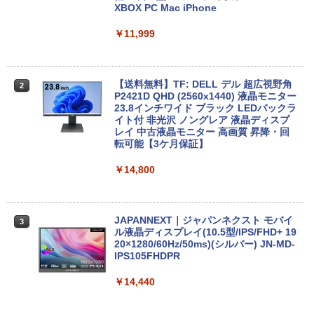
office付き TVチューナー PC 本体 送料込
XBOX PC Mac iPhone
￥250
￥594
￥1,112
￥9,800
￥63,800
￥11,999
Anker Soundcore Liberty 5 ミッドナイトブ
On My Road (Stadium ver.)
異世界居酒屋「のぶ」(22) (角川コミックス・
ラック
エース)
by Amazon 天然水ラベルレス 2L×9本
【★最大100%ポイント】【新生活応援・
2
2026】【Office 2019 H&B】富士通 MU
【★20％クーポン】MINISFORUM NAB
【送料無料】TF: DELL デル 超広視野角
￥250
2
2
937/Celeron 3865U/メモリ:4GB/8GB/S
6 Lite ミニPC Intel® Core i5-12600H 1
P2421D QHD (2560x1440) 液晶モニター
￥-
￥832
￥1,117
SD:128GB/256GB/512GB/1TB/13.3型/
6/32GB 512GB/1TB ミニパソコン Wi-Fi
23.8インチワイド ブラック LEDバックラ
フルHD/wifi/HDMI/USB3.0/中古 ノート
6 BT5.2 2x2500Mbps LAN有線無線接続
イト付 非光沢 ノングレア 液晶ディスプ
パソコン/モバイルPC/Windows11
両対応 HDMI×2 /USB-C×2 4K@60Hz 4
レイ 中古液晶モニター 高画質 昇降・回
画面出力 小型パソコン
転可能【3ケ月保証】
【2026年アップグレード版】AOKIMI ワイヤ
見知らぬ糸
スーパーの裏でヤニ吸うふたり 9巻 (デジタル
￥9,999
レスイヤホン bluetooth イヤホン V12 小型
版ビッグガンガンコミックス)
by Amazon 炭酸水 ラベルレス 500ml ×24本
￥109,799
￥14,800
軽量 ブルートゥースHi-Fi 最大36時間再生 ぶ
強炭酸水 ペットボトル 500ミリリットル (Sm
￥250
るーとゅーす コードレス ENCノイズキャン
art Basic)
￥810
セリング 自動ペアリング Type-C充電 マイク
付き 防水 タッチ式音量調整 スポーツ/通勤/通
＼ ★最大2555円OFFクーポン★／中古
￥1,625
3
学/WEB会議(ホワイト)
ノートパソコン 中古ノートPC おまかせ
-新品- mouse G TUNE DGI5G60JD65D
JAPANNEXT｜ジャパンネクスト モバイ
3
3
パソコン 15.6インチ SSD256GB メモリ
WHB3 ゲーミングデスクトップ
ル液晶ディスプレイ(10.5型/IPS/FHD+ 19
On My Road (Stadium ver.)
HUNTER×HUNTER モノクロ版 39 (ジャンプ
8GB Windows11 中古パソコン 富士通
20×1280/60Hz/50ms)(シルバー) JN-MD-
￥1,964
コミックスDIGITAL)
【Amazon.co.jp限定】 伊藤園 磨かれて、澄
東芝 NEC HP DELL等 ノートpc Office
IPS105FHDPR
￥189,800
みきった日本の水 2L 8本 ラベルレス [ ケース
￥250
付き WIFI Bluetooth 激安PC 安いパソコ
] [ 水 ] [ ペットボトル ] [ 箱買い ] [ ストック
￥572
ン
￥14,440
Xiaomi シャオミ REDMI Buds 8 Lite ワイヤ
] [ 水分補給 ]
レスイヤホン Bluetooth 5.4 ノイズキャンセ
￥9,999
リング ANC 36時間再生
￥998