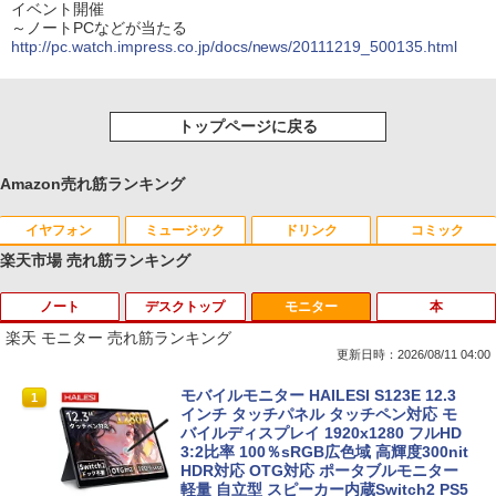
イベント開催
～ノートPCなどが当たる
http://pc.watch.impress.co.jp/docs/news/20111219_500135.html
トップページに戻る
Amazon売れ筋ランキング
イヤフォン
ミュージック
ドリンク
コミック
楽天市場 売れ筋ランキング
ノート
デスクトップ
モニター
本
Anker Soundcore P40i オフホワイト
BRUCE WAYNE feat. Flo Milli, ATL Jacob
by Amazon 天然水 ラベルレス 500ml ×24本
薬屋のひとりごと 17巻 (デジタル版ビッグガ
[Explicit]
富士山の天然水 バナジウム含有 水 ミネラル
ンガンコミックス)
楽天 モニター 売れ筋ランキング
ウォーター ペットボトル 静岡県産 500ミリリ
￥7,990
更新日時：2026/08/11 04:00
ットル (Smart Basic)
￥250
￥770
中古ノートパソコン・ windows11 offic
地デジ BS TV 視聴 Youtube 動画 23.8 i
モバイルモニター HAILESI S123E 12.3
1
1
1
￥1,380
e付・整備済み品・富士通 ARROWS Tab
n NEC ラビ LAVIE Direct DA570M 整備
インチ タッチパネル タッチペン対応 モ
Q508 文教モデル 10.1型 WUXGA タブレ
済 第8世代 Corei5 デスクトップパソコン
バイルディスプレイ 1920x1280 フルHD
Anker Soundcore P31i ピンク
BRUCE WAYNE feat. Flo Milli, ATL Jacob
ONE PIECE モノクロ版 115 (ジャンプコミッ
ットPC (Atom / 4GB / 128GB / Window
SSD512GB ＋ HDD1TB 中古 一体型 WI
3:2比率 100％sRGB広色域 高輝度300nit
[Explicit]
クスDIGITAL)
【Amazon.co.jp限定】 い・ろ・は・す 2L P
s 11 & Office 2019 搭載) 本体＋専用キ
NDOWS11 メモリ8GB DVDマルチ キー
HDR対応 OTG対応 ポータブルモニター
ET ラベルレス ×8本
ーボード付 ・初期設定不要
ボード マウス付 初期設定済 WEBカメラ
軽量 自立型 スピーカー内蔵Switch2 PS5
￥5,990