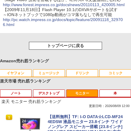
http://www.forest.impress.co.jp/docs/news/20110113_420005.html
【2009年11月18日】Flash Player 10.1のDXVAサポートを試す
～IONネットブックで1080p動画がコマ落ちなしで再生可能
http://pc.watch.impress.co.jp/docs/topic/feature/20091118_32970
6.html
トップページに戻る
Amazon売れ筋ランキング
イヤフォン
ミュージック
ドリンク
コミック
楽天市場 売れ筋ランキング
ノート
デスクトップ
モニター
本
Anker Soundcore P40i オフホワイト
BRUCE WAYNE feat. Flo Milli, ATL Jacob
【Amazon.co.jp限定】 い・ろ・は・す 2L P
薬屋のひとりごと 17巻 (デジタル版ビッグガ
[Explicit]
ET ラベルレス ×8本
ンガンコミックス)
楽天 モニター 売れ筋ランキング
￥7,990
更新日時：2026/08/09 12:00
￥250
￥1,112
￥770
【今だけ】全品ポイント10倍 お買い物マ
キヤノン 9967B001
【送料無料】TF: I-O DATA☆LCD-MF24
1
1
1
ラソン★8/4～8/11★【2031年6月までO
4EDSW 液晶モニター 23.8インチ ワイド
S更新可能】dynabook Chromebook C
ノングレア スピーカー搭載 [23.8インチ]
￥5,380