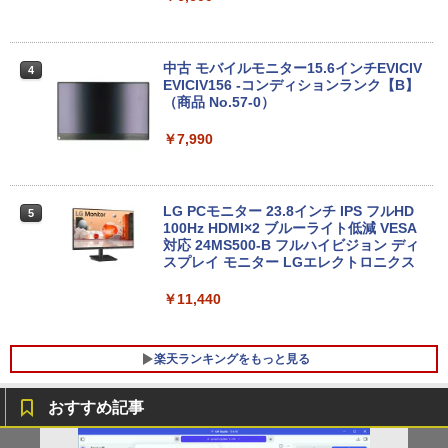
Xiaomi シャオミ REDMI Buds 8 Lite ワイヤ
SSD) DisplayPort x2/アナログRGB出力
￥2,009
ン
レスイヤホン Bluetooth 5.4 ノイズキャンセ
DVD+-RW Windows11 Pro 64bit 【中
リング ANC 36時間再生
古】【20260325】
￥12,999
中古 モバイルモニター15.6インチEVICIV
￥3,480
￥27,000
4
EVICIV156 -コンディションランク【B】
（商品 No.57-0）
【マラソンセール期間中ポイント5倍】中
4
古ノートパソコン 第8世代 Core i5 Wind
￥7,990
【期間限定P15倍+最大10%OFFクーポ
5
ows11 メモリ8GB SSD240GB 15.6イン
ン】 【3年保証】HP PRODESK 400 G6
チ 大画面 Webカメラ ZOOM対応 DVDマ
SFF SSD256GB メモリ8GB Core i5 Wi
ルチ NEC VersaPro VKT16X-2 初期設定
ndows 11 Pro 中古 アウトレット 返品
済 すぐ使える 90日保証 送料無料
送料無料 中古デスクトップパソコン 中古
LG PCモニター 23.8インチ IPS フルHD
5
パソコン デスクトップパソコン デスクト
100Hz HDMI×2 ブルーライト低減 VESA
￥21,980
ップ PC OFFICE付き
対応 24MS500-B フルハイビジョン ディ
スプレイ モニター LGエレクトロニクス
￥37,400
￥11,440
8月5日限定10倍＆抽選10000P！｜高性
5
能ノートパソコン富士通 ライフブック A
579/749 Windows11 第八世代Corei5 1
楽天ランキングをもっと見る
5.6型大画面 メモリ8GB 秒速起動新品SS
D256GB DVD内蔵【カメラ、テンキー選
べる】ノートパソコン オフィス付き Mic
おすすめ記事
rosoftoffice2024可 WIFI Bluetooth 送
料無料