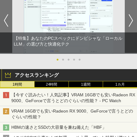
夢をかなえるゾウ 子ども版1 おかしな
1
神様ガネーシャとひみつの教え [ 水野敬
￥24,000
也 ]
￥1,650
【特集】あなたのPCスペックにドンピシャな「ローカル
【予約】和山やま 作品4冊セット 小冊子
LLM」の選び方と快適化テク
2
＆アクリルスタンド付き特装版 【2026年
12月11日発売予定】 わやまやま 夢中さ
君に カラオケ行こ ファミレス行こ 特典
●
●
●
●
●
付き 豪華 限定
アクセスランキング
￥11,000
1時間
24時間
1週間
1カ月
【今すぐ読みたい！人気記事】VRAM 16GBでも安いRadeon RX
【全巻】 日本三國 1-7巻セット （裏少年
3
9000、GeForceで言うとどのぐらいの性能？ - PC Watch
サンデーコミックス） [ 松木 いっか ]
VRAM 16GBでも安いRadeon RX 9000、GeForceで言うとどの
￥5,478
ぐらいの性能？
HBMの速さとSSDの大容量を兼ね備えた「HBF」