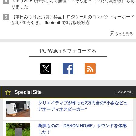
メモリ8GBで仕事なんて無理……そう思っていた時期が僕にもあ
[新品]シティーハンター CITY HUNTER
4
りました
ゼノンセレクション (1-29巻 全巻) 全巻
セット
【本日みつけたお買い得品】ロジクールのコンパクトキーボード
が3,720円引き。Bluetoothで3台接続対応
￥25,520
もっと見る
ハイキュー！！ 全巻セット(1-45巻) （ジ
5
PC Watch をフォローする
ャンプコミックス） [ 古舘春一 ]
￥25,828
Special Site
クリエイティブが作った2万円台の“小さなピュ
アオーディオスピーカー”
鳥肌ものの「DENON HOME」サウンドを体感
した！