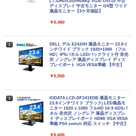
Anker Soundcore P31i ブラック
BRUCE WAYNE feat. Flo Milli, ATL Jacob
by Amazon 天然水 ラベルレス 500ml ×24本
異世界居酒屋「のぶ」(22) (角川コミックス・
1 SH-W02 Snapdragon SC7180 メモリ
[フルHD/LED/HDMI]/ VGA/ DVI-D/ 中古
[Explicit]
富士山の天然水 バナジウム含有 水 ミネラル
エース)
4GB eMM搭載 Google ChromeOS 中古
ディスプレイ 中古モニター /24型 ワイド
ウォーター ペットボトル 静岡県産 500ミリリ
パソコン ノートPC【送料無料】【1年保
液晶モニター【3ケ月保証】
￥5,990
ットル (Smart Basic)
証】
￥250
￥832
中古パソコン | Lenovo | ThinkCentre M
2
￥5,480
710e Small | Windows11 | デスクトップ
￥1,380
￥6,800
| 一年保証 | 第7世代 | Core i5 7400 3.0
(～最大3.5)GHz | MEM:8GB | HDD:500
Anker Soundcore Liberty 5 ミッドナイトブ
見知らぬ糸
ONE PIECE モノクロ版 115 (ジャンプコミッ
GB | DVDマルチ | Win11Pro64bit
ラック
クスDIGITAL)
by Amazon 天然水ラベルレス 2L×9本
DELL デル E2420H 液晶モニター 23.8イ
2
【★最大100%ポイント】【新生活応援・
ンチワイド ブラック 1920×1080 （フル
￥250
￥9,980
2
2026】【Office 2019 H&B】富士通 MU
HD）IPSパネル LEDバックライト付 非光
￥14,990
￥594
￥1,117
937/Celeron 3865U/メモリ:4GB/8GB/S
沢 ノングレア 液晶ディスプレイ ディス
SD:128GB/256GB/512GB/1TB/13.3型/
プレイポート VGA VESA準拠 【中古】
フルHD/wifi/HDMI/USB3.0/中古 ノート
中古パソコン | NEC | Mate MKM28L-4 |
3
パソコン/モバイルPC/Windows11
￥5,500
【2026年アップグレード版】AOKIMI ワイヤ
On My Road (Stadium ver.)
HUNTER×HUNTER モノクロ版 39 (ジャンプ
Windows11 | デスクトップ | 一年保証 |
レスイヤホン bluetooth イヤホン V12 小型
コミックスDIGITAL)
by Amazon 炭酸水 ラベルレス 500ml ×24本
第8世代 | Core i5 8400 2.8(〜最大4.0)G
￥9,999
軽量 ブルートゥースHi-Fi 最大36時間再生 ぶ
強炭酸水 ペットボトル 500ミリリットル (Sm
Hz | MEM:8GB | SSD:256GB(新品) | DV
￥250
るーとゅーす コードレス ENCノイズキャン
art Basic)
Dマルチ | 無線LANなし | Win11Pro64bit
￥572
セリング 自動ペアリング Type-C充電 マイク
IODATA LCD-DF241EDB 液晶モニター
3
付き 防水 タッチ式音量調整 スポーツ/通勤/通
23.8インチワイド ブラックj LED液晶モ
￥1,625
￥15,000
学/WEB会議(ホワイト)
【2in1 タブレット PC フル】高性能 富士
ニター 1920 x 1080 フルHD 16:9 ADSパ
3
通 ARROWS Tab R727 第7世代 Core i5
ネル 非光沢 ノングレア 液晶ディスプレ
On My Road (Stadium ver.)
スーパーの裏でヤニ吸うふたり 9巻 (デジタル
12.5型 WEBカメラ Windows11 搭載 モ
イ ディスプレイポート HDMI VGA VESA
￥1,964
版ビッグガンガンコミックス)
コカ・コーラ やかんの麦茶 from 爽健美茶 ラ
バイル PC メモリ 4GB ストレージ 128G
準拠 PS4 switch 対応 スイッチ 【中古】
NEC MRM29/L-5 PC-MRM29LZ6ACS5
ベルレス 650mlPET×24本
￥250
4
B コスパ抜群 本体 WIFI Bluetooth USB
Core i5-9400 2.9GHz 8GB 256GB(新品
￥810
3.0 パソコン 中古PC 中古ノートパソコ
￥6,600