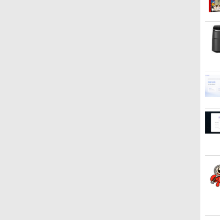
00
￥12,800
￥12,800
￥11,980
￥11,999
￥33,800
￥13,800
￥11,999
￥2,200
￥9,999
￥132,9
￥12,37
￥3,599
世
SSD 高性能 配信 動画編集 VTuber対応
SSD128GB メモリ4GB
ター ASUS 液晶ディスプ
4GB/8GB/16GB選択可
ー HDMI 24インチ
モリ 選択可 8GB 16GB 32GB デスクトッ
型 訳あり 第6世代Core i3
/180Hz/165Hz/100Hz ゲ
Core i
リ、PCIe
[ 梅山恋
高
ーツ 初心者 ゲーミングパソコン デス
Bluetooth Wifi カメラ
レイ VP229HFZ 22型
SSD128GB/1TB選択可
1920*1080 FHD パソコン
プPC 安い 本体のみ 高スペック 薄型 激安
SSD128GB Windows11
ーミングモニター 1ms応
4GB/8G
6/Blue
チ
リ
プパソコン【当日出荷】
Windows11 WPS-Office
1920×1080 応答速度1ms
15.6型 テンキー ビジネス
モニター ディスプレイ 非
省スペース 大容量 高性能
＋Office2019 180日保証
答 pcモニター パソコン
型/USB
1.4/
-
イ
訳アリ品
リフレッシュレート
在宅勤務 学生向け 初期設
光沢 VA 4000:1 角度調整
送料無料 Office付き
モニター 非光沢 スピーカ
ドスロット/
送
ス
100Hz IPSパネル 液晶モ
定不要 店長おまかせ中古
VESA Freesync
ー内蔵
無線マウ
ニター 5年保証付き 動画
厳選 ノートPC ノート パ
ps4/ps5/xbox スピーカ
HDR/Freesync/VESA
ン/中古
閲覧 仕事 在宅 楽天ラン
ソコン 中古PC 在宅ワー
ー内蔵 kksmart
cocopar HG-238
ン/Win
キング4冠
ク オフィス 中古