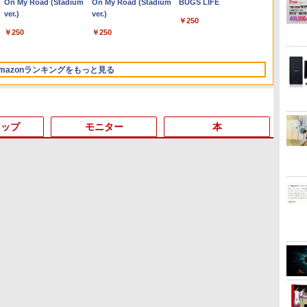
Anker Soundcore
On My Road (Stadium
【2026年アップグレー
On My Road (Stadium
Xiaomi シャオミ REDMI
BUGS LIFE
Liberty 5 ミッドナイト
ver.)
ド版】AOKIMI ワイヤ
ver.)
Buds 8 Lite ワイヤレス
￥250
ブラック
レスイヤホン
イヤホン Bluetooth 5.4
￥250
￥250
bluetooth イヤホン
ノイズキャンセリング
￥14,990
￥1,964
￥3,480
V12 小型軽量 ブルート
ANC 36時間再生
ゥースHi-Fi 最大36時間
mazonランキングをもっと見る
再生 ぶるーとゅーす コ
ードレス ENCノイズキ
ャンセリング 自動ペア
リング Type-C充電 マ
イク付き 防水 タッチ式
トップ
モニター
本
音量調整 スポーツ/通
勤/通学/WEB会議(ホワ
イト)
3
3
3
4
4
4
3
5
5
5
6
1
6
6
by Amazon 天然水ラベ
ONE PIECE モノクロ版
by Amazon 炭酸水 ラ
HUNTER×HUNTER モ
コカ・コーラ やかんの麦
スーパーの裏でヤニ吸う
ルレス 2L×9本
115 (ジャンプコミック
ベルレス 500ml ×24本
ノクロ版 39 (ジャンプ
茶 from 爽健美茶 ラベル
ふたり 9巻 (デジタル版ビ
スDIGITAL)
強炭酸水 ペットボトル
コミックスDIGITAL)
レス 650mlPET×24本
ッグガンガンコミックス)
￥1,117
500ミリリットル
￥594
￥1,625
￥572
￥2,009
￥810
(Smart Basic)
フ
日まで限定価格／ゲーミングPC 福袋
中古ノートパソコン フル
＼メーカー5年保証／【最
大人のおしゃれ手帖9月号
中古ノートパソコン イン
【初心者向けコスパ最
アンダーニンジャ（18）
【新品】快適性能 デスクトップパソコン
【中古・軽量SSD搭載】
【楽天1位常連・超800冠
高校野球神奈川グラフ
【★最大
【★新品
アイ・
【楽天
品 RTX5060 Ryzen7 5700X メモ
HD モバイル 超軽量 11.6
短即日発送】【新品】モ
増刊 2026年 9月号 [雑誌]
テル Celeron Core i5
強】黒/白 モニター 21.5 /
【電子書籍】[ 花沢健吾 ]
パソコン 新品SSD Windows11 Office付き
新生活応援 新春 ノートパ
獲得】黒/白 モニター
（2026） 第108回全国高
【新生活
MINIS
ワイド
典】梅山
イ
)
 SSD500GB Windows11 デスクト
型 SONY VAIO VJP111
ニター 21.5インチモニタ
Windows11 Pro Office
23.8 / 27型 pcモニター
インテル 第14世代 第13世代 Core i5-6400
ソコン 中古 パソコン
21.5 / 23.8 / 24.5 / 27型
校野球選手権神奈川大会
【Offic
Core U
23.8型/
『COC
￥1,740
￥792
WPS Office付き 1年保証 NVMe
Core i5-4210U
ー ディスプレイ PCモニ
2024付き メモリ
100Hz ゲーミングモニタ
I5-12400F i7 I5 3470 SSD 256GB~1TB メ
NEC VersaPro VB-1 12.5
240Hz/200Hz
[ 神奈川新聞社 ]
NEC V
ーンキッ
ロ）』(