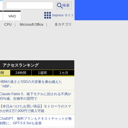
Impress サイト
全カテゴリ
CPU
Microsoft Office
アクセスランキング
時間
24時間
1週間
1カ月
HBMの速さとSSDの大容量を兼ね備えた
「HBF」
Claude Fable 5、格下モデルに回される不満が
85%減。生物学の質問で
【本日みつけたお買い得品】モトローラのスマ
ホが約1万7,000円で購入可能
ChatGPT、無料プランもテキストチャットが無
制限に。GPT-5.6 Solも改善