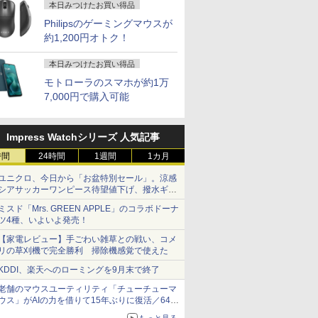
本日みつけたお買い得品
Philipsのゲーミングマウスが
約1,200円オトク！
本日みつけたお買い得品
モトローラのスマホが約1万
7,000円で購入可能
Impress Watchシリーズ 人気記事
時間
24時間
1週間
1カ月
ユニクロ、今日から「お盆特別セール」。涼感
シアサッカーワンピース待望値下げ、撥水ギア
ショーツは1990円に
ミスド「Mrs. GREEN APPLE」のコラボドーナ
ツ4種、いよいよ発売！
【家電レビュー】手ごわい雑草との戦い、コメ
リの草刈機で完全勝利 掃除機感覚で使えた
KDDI、楽天へのローミングを9月末で終了
老舗のマウスユーティリティ「チューチューマ
ウス」がAIの力を借りて15年ぶりに復活／64bit
化、Windows 10/11、「Chrome」も走り回
もっと見る