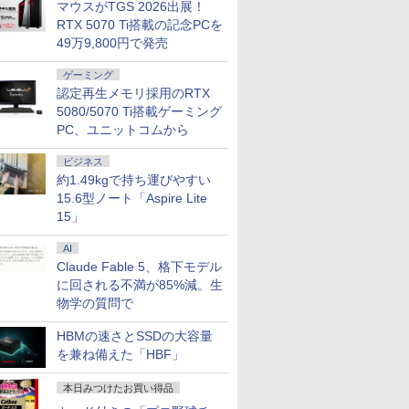
マウスがTGS 2026出展！
RTX 5070 Ti搭載の記念PCを
49万9,800円で発売
ゲーミング
認定再生メモリ採用のRTX
5080/5070 Ti搭載ゲーミング
PC、ユニットコムから
ビジネス
約1.49kgで持ち運びやすい
15.6型ノート「Aspire Lite
15」
7
7
7
2
8
8
8
9
9
9
3
AI
Claude Fable 5、格下モデル
に回される不満が85%減。生
物学の質問で
HBMの速さとSSDの大容量
を兼ね備えた「HBF」
100%ポイント】
20％OFFクーポン】
オー・データ機器
ブックス限定特
MS限定クーポンあり! 高
【縦画面対応/スピーカー
魔女と傭兵（9） 【電子
＼11日まで限定価格／ゲーミングPC 福袋
7インチ タブレット 中古
MSI 液晶ディスプレイ
【3周年記念BOXセッ
【永久保証・当日
【セール期間中 P20
DIME (ダイム) 2026
【新品】快
応援・2026】
FORUM M1 liteミニPC、インテル
液晶ディスプレイ
恋和 2nd写真集
性能 第10世代 Celeron
内蔵】 Dell Pro 24 液晶モ
書籍】[ 宮木真人 ]
セット 新品 RTX5060 Ryzen7 5700X メモ
美品 Panasonic
［23.8型 / フル
ト】1年をおいしくすこや
全国送料無料】Cruci
WINTEN モバイル
月号 [雑誌] 【特集: 
パソコン 新品S
本日みつけたお買い得品
e 2019 H&B】
ltra 5 125U、16GB+512GB/ベアボ
LCD-A241DB
OIRO（ココイ
CPUにアップグレード中!
ニター E2425HSM 23.8型
リ16GB SSD500GB Windows11 デスクト
TOUGHPAD FZ-M1 タフ
HD(1920×1080) / ワイド /
かに過ごす養生手帳2027
ノートPC用 メモリ P
ー 15.6インチ テレ
大捜査線】
インテル 第14
￥792
ersaPro/第4世代
トPC、DDR5 SODIMM×2メモ
ポストカード1枚)
中古ノートパソコン
フルHD IPS リフレッシュ
ップPC WPS Office付き 1年保証 NVMe
パッド FZM1シリーズ
144Hz］ PRO MP243W
（インプレス手帳2027）
25600(DDR4-3200)
ク/デュアルモニター
I5-12400F i