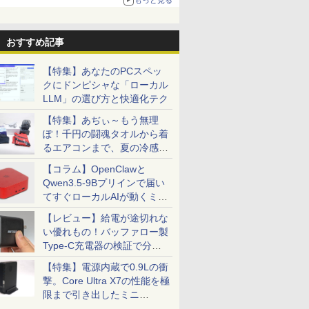
る。復活記念で2026年末まで500円
おすすめ記事
【特集】あなたのPCスペッ
クにドンピシャな「ローカル
LLM」の選び方と快適化テク
【特集】あぢぃ～もう無理
ぽ！千円の闘魂タオルから着
るエアコンまで、夏の冷感グ
ッズ一挙紹介
【コラム】OpenClawと
Qwen3.5-9Bプリインで届い
てすぐローカルAIが動くミニ
PC「SER9 Pro」
【レビュー】給電が途切れな
い優れもの！バッファロー製
Type-C充電器の検証で分か
ったこと
【特集】電源内蔵で0.9Lの衝
撃。Core Ultra X7の性能を極
限まで引き出したミニ
PC「GPD BOX」