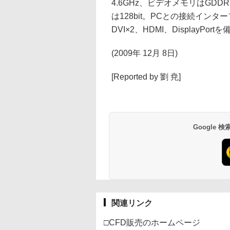
4.6GHz、ビデオメモリはGDD
は128bit。PCとの接続インター
DVI×2、HDMI、DisplayPort
(2009年 12月 8日)
[Reported by 劉 尭]
Google
関連リンク
□CFD販売のホームページ