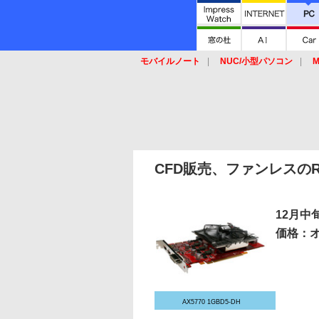
モバイルノート
NUC/小型パソコン
M
SSD
キーボード
マウス
CFD販売、ファンレスのRad
12月中
価格：
AX5770 1GBD5-DH