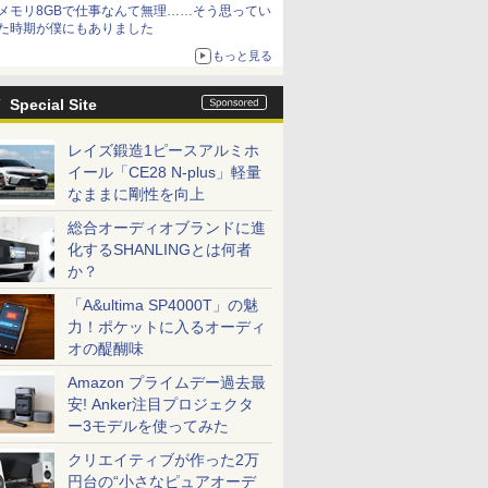
メモリ8GBで仕事なんて無理……そう思ってい
た時期が僕にもありました
もっと見る
Special Site
レイズ鍛造1ピースアルミホ
イール「CE28 N-plus」軽量
なままに剛性を向上
総合オーディオブランドに進
化するSHANLINGとは何者
か？
「A&ultima SP4000T」の魅
力！ポケットに入るオーディ
オの醍醐味
Amazon プライムデー過去最
安! Anker注目プロジェクタ
ー3モデルを使ってみた
クリエイティブが作った2万
円台の“小さなピュアオーデ