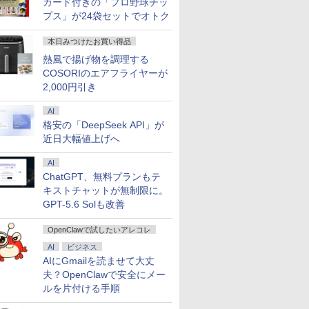
カード付きの「プロ野球チッ
99
0
￥19,800
￥16,398
￥149,800
￥22,990
￥16,648
￥6,380
￥24,659
￥18,800
￥1,300
￥33,800
5/メモリ:
4.0 SSD 、2.5G/Wi-Fi
和 ]
Windows11 SSD換装対
レート 100Hz VESA 対応
M.2 SSD 高性能 配信 動画編集 VTuber対応
Windows11 [ Core i5-
E14
[ 久保奈穂実 ]
16GB(8GBx2枚)
モニターに最適！ゲ
モリ 選択可 
プス」が24袋セットでオトク
B/16GB/SSD:128GB/256GB/512GB/1TB/15.6
tooth 5.2、HDMI 2.1/DP
応 中古パソコン ノート
スピーカー HDMI
eスポーツ 初心者 ゲーミングパソコン デス
7Y57 / CoreM-6Y57 選択
SODIMM
ング 1080P FHD IP
プPC 安い 
 3.0/DVD/SDカー
USB4、3画面出力対応 ミニパソコン
Windows11 おまかせパ
DisplayPort VGA モニタ
クトップパソコン【当日出荷】
可] [8GB / 4GB] [爆速
ル 軽量 薄型 非光沢
省スペース 
本日みつけたお買い得品
Wi-Fi/Office/
ソコン 無線LAN DVDド
ー 液晶 液晶モニター 液
256GB-SSD / 128GB-
ー付 ミニPC Switch
ス/中古 パソコ
ライブ Office付き ノート
晶ディスプレイ デル 23.8
SSD] カメラ 無線 リカバ
iPhone Type-C/HD
熱風で揚げ物を調理する
PC ノートパソコ
パソコン 中古 パソコン
インチ パソコンモニター
リ Office付きWin11【中
続 [1年保証] WT-156
COSORIのエアフライヤーが
dows11
ノートPC
ピボット 新品
古ノートパソコン 中古パ
BS 5523
2,000円引き
ソコン 中古PC】税込送料
無料
AI
格安の「DeepSeek API」が
近日大幅値上げへ
AI
ChatGPT、無料プランもテ
キストチャットが無制限に。
GPT-5.6 Solも改善
OpenClawで試したいアレコレ
AI
ビジネス
AIにGmailを読ませて大丈
夫？OpenClawで安全にメー
ルを片付ける手順