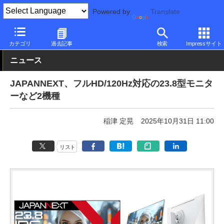
Powered by
Translate
PC Watch
半導体/周辺機器
モニター
JAPANNEXT
カテゴリ
過去記事
検索
Impressサイト
ニュース
JAPANNEXT、フルHD/120Hz対応の23.8型モニタ
ーなど2機種
稲津 定晃
2025年10月31日 11:00
リスト