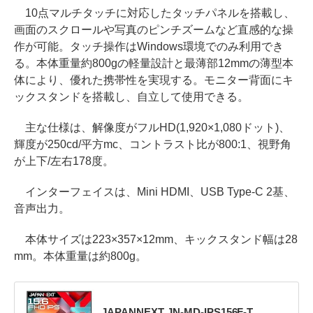
10点マルチタッチに対応したタッチパネルを搭載し、
画面のスクロールや写真のピンチズームなど直感的な操
作が可能。タッチ操作はWindows環境でのみ利用でき
る。本体重量約800gの軽量設計と最薄部12mmの薄型本
体により、優れた携帯性を実現する。モニター背面にキ
ックスタンドを搭載し、自立して使用できる。
主な仕様は、解像度がフルHD(1,920×1,080ドット)、
輝度が250cd/平方mc、コントラスト比が800:1、視野角
が上下/左右178度。
インターフェイスは、Mini HDMI、USB Type-C 2基、
音声出力。
本体サイズは223×357×12mm、キックスタンド幅は28
mm。本体重量は約800g。
JAPANNEXT JN-MD-IPS156F-T