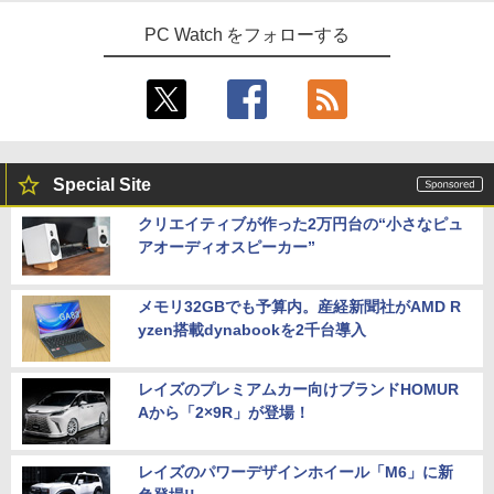
]
【今だけ】全品ポイント10倍 お買い物マ
GB/512GB/1TB/USB 3.1/DP/HDMI/Wi-fi/
インチ FHD 1920×1080 1080P Fast IPS
4
PC Watch をフォローする
ラソン★8/4～8/11★中古パソコン ノー
2画面出力/Windows11/Windows10/Offi
パネル PU保護カバー付き 非光沢 1200:1
￥23,760
トPC NEC VersaPro VX-4 PC-VKT16XZ
ce/中古 デスクトップ デスクトップPC
高コントラスト 超軽量 640g スピーカー
G4 Core i5 8250U メモリ8GB / 16GB 中
内蔵 Type-C/HDMI 接続 PS5/Switch/PC/
古SSD 2.5インチ128GB / 256GB / 512G
スマホ対応 MFP156T1F
￥37,800
B Windows11 Pro 64bit【送料無料】
【1年保証】
￥8,999
￥17,800
NEC Mate ML-D 単体 Windows11 64bit
5
Special Site
HDMI Core i5 12400 メモリー16GB 高
速SSD256GB+HDD500GB DVDマルチ
【楽天1位!1,600円OFFクーポン 8/4 20:
5
クリエイティブが作った2万円台の“小さなピュ
デスクトップパソコン【中古】【30日保
00-8/11 01:59】Xiaomi Monitor A24i 20
アオーディオスピーカー”
【1500円OFFクーポン】【テンキー&Wi
証】20007027
26 ディスプレイ 1080P 23.8インチ 144
5
-Fi】ノートパソコン 15.6インチ SSD128
Hzリフレッシュレート sRGB99% 1670
GB メモリ8GB Core i3 第8世代 Micros
万色 300nits ΔE＜1 低ブルーライト 大
￥59,800
oft Office付き Windows11 Lenovo Thi
画面 TÜV認証 目にやさしい 調整可能な
メモリ32GBでも予算内。産経新聞社がAMD R
nkpad L580 中古ノートパソコン PC パ
スタンド VESA
yzen搭載dynabookを2千台導入
ソコン 中古ノートPC 中古PC SSD1TB
メモリ16GB 中古パソコン レノボ
￥12,580
レイズのプレミアムカー向けブランドHOMUR
￥21,800
Aから「2×9R」が登場！
レイズのパワーデザインホイール「M6」に新