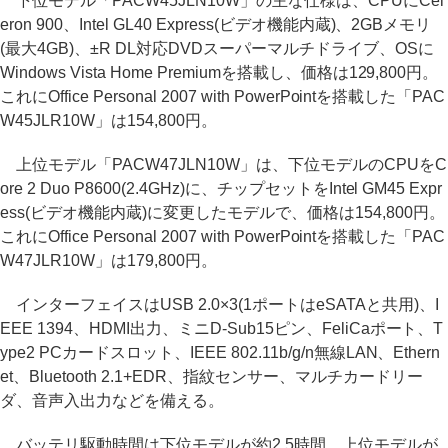
下位モデル「PACW45JLN10W」の主な仕様は、CPUにCel
eron 900、Intel GL40 Express(ビデオ機能内蔵)、2GBメモリ
(最大4GB)、±R DL対応DVDスーパーマルチドライブ、OSに
Windows Vista Home Premiumを搭載し、価格は129,800円。
これにOffice Personal 2007 with PowerPointを搭載した「PAC
W45JLR10W」は154,800円。
上位モデル「PACW47JLN10W」は、下位モデルのCPUをC
ore 2 Duo P8600(2.4GHz)に、チップセットをIntel GM45 Expr
ess(ビデオ機能内蔵)に変更したモデルで、価格は154,800円。
これにOffice Personal 2007 with PowerPointを搭載した「PAC
W47JLR10W」は179,800円。
インターフェイスはUSB 2.0×3(1ポートはeSATAと共用)、I
EEE 1394、HDMI出力、ミニD-Sub15ピン、FeliCaポート、T
ype2 PCカードスロット、IEEE 802.11b/g/n無線LAN、Ethern
et、Bluetooth 2.1+EDR、指紋センサー、マルチカードリー
ダ、音声入出力などを備える。
バッテリ駆動時間は下位モデルが約2.5時間、上位モデルが