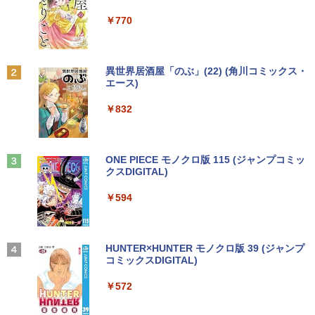
￥7,990
￥250
￥1,112
￥770
Anker Soundcore P31i ブラック
BRUCE WAYNE feat. Flo Milli, ATL Jacob
by Amazon 天然水 ラベルレス 500ml ×24本
異世界居酒屋「のぶ」(22) (角川コミックス・
[Explicit]
富士山の天然水 バナジウム含有 水 ミネラル
エース)
ウォーター ペットボトル 静岡県産 500ミリリ
￥5,990
ットル (Smart Basic)
￥250
￥832
￥1,380
Anker Soundcore Liberty 5 ミッドナイトブ
見知らぬ糸
ONE PIECE モノクロ版 115 (ジャンプコミッ
ラック
クスDIGITAL)
by Amazon 炭酸水 ラベルレス 500ml ×24本
強炭酸水 ペットボトル 500ミリリットル (Sm
￥250
art Basic)
￥14,990
￥594
￥1,625
【2026年アップグレード版】AOKIMI ワイヤ
On My Road (Stadium ver.)
HUNTER×HUNTER モノクロ版 39 (ジャンプ
レスイヤホン bluetooth イヤホン V12 小型
コミックスDIGITAL)
by Amazon 天然水ラベルレス 2L×9本
軽量 ブルートゥースHi-Fi 最大36時間再生 ぶ
￥250
るーとゅーす コードレス ENCノイズキャン
￥572
￥1,117
セリング 自動ペアリング Type-C充電 マイク
付き 防水 タッチ式音量調整 スポーツ/通勤/通