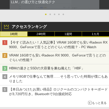
DVD付 学研まんが NEW日本の歴史
LLM」の選び方と快適化テク
2
4大特典付き全14巻セット [ 大石 学 ]
【期間限定★新品無線マウス付】中古ノ
HP ProDesk 400 G6 DM 【Core i5 1050
中古モニター | 液晶ディスプレイ | PHILI
2
2
2
ートパソコン Windows11 Office2019搭
0T/メモリ16GB(DDR4)/SSD256GB(M.2
PS | 243V5QHABA/11 | 23.6インチワイ
●
●
●
●
●
￥21,560
載 15.6型 テンキー付き Celeron 第8世代
NVMe)/Win11Pro-64bit】【中古/送料無
ド 1920×1080(フルHD) | LEDバックライ
Core i3 Core i5 メモリ4GB/16GB SSD1
料】※沖縄・離島を除く
ト | スピーカー内蔵 | 3系統入力(VGA・D
アクセスランキング
28GB～1TB Webカメラ DVD 無線LAN
VI-D・HDMI) | VGAケーブル・電源ケー
店長おまかせPC 初期設定済 送料無料
ブル付属【30日保証】
￥32,980
オレンジページ 2026 10/17号増刊＜グレ
3
1時間
24時間
1週間
1カ月
【中古】
ー＞ [雑誌]
￥5,980
【今すぐ読みたい！人気記事】VRAM 16GBでも安いRadeon RX
￥9,999
￥1,689
9000、GeForceで言うとどのぐらいの性能？ - PC Watch
【正規永久版Office付き】ミニpc 【Intel
3
N5095 LPDDR4X 16GB 256GB SSD】m
VRAM 16GBでも安いRadeon RX 9000、GeForceで言うとどの
ini pc Windows11 Pro 超軽量 4コア/4ス
【ポイント最大28倍】 lenovo モニター
3
ぐらいの性能？
超得1,000円OFF｜新生活応援 豪華特典
レッド 2.9GHz ミニパソコン 静音 M.2 2
L22-4e 21.5インチ ワイド フルHD 1920
3
付き｜最新OS対応 第8世代｜最大180日
242 SATA WIFI6 Bluetooth5.2 4K HDMI
×1080 IPS 4ms 250nit リフレッシュレー
ハヤブサ消防団 森へつづく道 [ 池井戸 潤
4
HBMの速さとSSDの大容量を兼ね備えた「HBF」
保証｜Core i3 第8世代｜中古ノートパソ
2画面出力 デスクトップPC みにpc 省エ
ト 100Hz HDMI VGA D-Sub チルト VES
]
コン Windows11 office付き｜中古ノー
ネ オフィス高速起動 省電力 静音設計
A規格 67D5KAC6JP レノボ ディスプレ
メモリ8GBで仕事なんて無理……そう思っていた時期が僕にもあ
トパソコン 15.6 テンキー付き｜ノートパ
イ 液晶モニター 【展示品特価】
￥2,200
りました
ソコン Microsoft Office付き｜ノートパ
￥49,800
ソコンWindows11 第8世代
￥8,980
【本日みつけたお買い得品】ロジクールのコンパクトキーボード
が3,720円引き。Bluetoothで3台接続対応
￥19,800
【★最大100%ポイント】【Win11正式対
4
角川まんが学習シリーズ 日本の歴史
5
もっと見る
応】Dell OptiPlex 3070 SFF/第9世代 Co
【お買い物マラソ開催中！P最大31.5%還
4
全16巻+別巻5冊定番セット [ 山本 博文
re i5/メモリ:8GB/16GB/32GB/SSD:256
元】五年保証 白 モバイルモニター 15.6