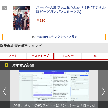
学/WEB会議(ホワイト)
On My Road (Stadium ver.)
スーパーの裏でヤニ吸うふたり 9巻 (デジタル
￥1,964
版ビッグガンガンコミックス)
【Amazon.co.jp限定】 伊藤園 磨かれて、澄
みきった日本の水 2L 8本 ラベルレス [ ケース
￥250
] [ 水 ] [ ペットボトル ] [ 箱買い ] [ ストック
￥810
Xiaomi シャオミ REDMI Buds 8 Lite ワイヤ
] [ 水分補給 ]
レスイヤホン Bluetooth 5.4 ノイズキャンセ
リング ANC 36時間再生
￥998
Amazonランキングをもっと見る
￥3,480
楽天市場 売れ筋ランキング
ノート
デスクトップ
モニター
本
おすすめ記事
【ノートPC用】【あんしん3ヶ月に延長
中古パソコン | NEC | Mate MKM28L-3 |
NEC AS223WM 液晶モニター 21.5イン
宇宙兄弟（46） 【電子書籍】[ 小山宙哉
1
1
1
1
保証】通常付属している30日の保証期間
Windows11 | デスクトップ | 一年保証 |
チワイド 白 ホワイト 1920×1080 （フル
]
が3ヶ月に延長されます。【単品購入・併
第8世代 | Core i5 8400 2.8(〜最大4.0)G
HD）TN 白色LEDバックライト ミニ D-s
用不可※レビューキャンペーンは除く /
Hz | MEM:8GB | SSD:256GB | DVDマル
ub VGA HDMI ディスプレイ PS4 switch
￥1,131
ノートパソコン専用】
チ | 無線LAN:なし | Win11Pro64bit
対応 スイッチ 【中古】
￥1,000
￥12,000
￥5,200
【特集】あなたのPCスペックにドンピシャな「ローカル