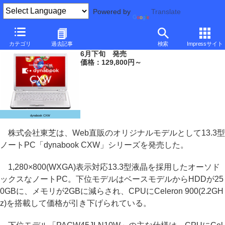
Powered by
Translate
東芝、129,800円からの13.3型dynabook
カテゴリ
過去記事
検索
Impressサイト
6月下旬 発売
価格：129,800円～
dynabook CXW
株式会社東芝は、Web直販のオリジナルモデルとして13.3型
ノートPC「dynabook CXW」シリーズを発売した。
1,280×800(WXGA)表示対応13.3型液晶を採用したオーソド
ックスなノートPC。下位モデルはベースモデルからHDDが25
0GBに、メモリが2GBに減らされ、CPUにCeleron 900(2.2GH
z)を搭載して価格が引き下げられている。