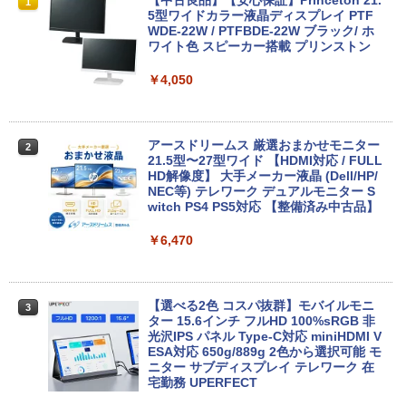
8月5日限定10倍＆抽選10000P！｜2021
R309-Apple Mac mini A1347 1点 MacO
【中古良品】【安心保証】Princeton 21.
1
1
1
年モデル！高性能ノートパソコン Windo
S Catalina 10.15.7/CPU Core i5-4260U/
5型ワイドカラー液晶ディスプレイ PTF
ws11 富士通 LIFEBOOK A5511 第11世
メモリ 4GB/SATA 500GB intel HD Grap
WDE-22W / PTFBDE-22W ブラック/ ホ
代Celeron 6305U最大メモリ32GB 秒速
hics 5000 1536MB グラフィックス搭載
ワイト色 スピーカー搭載 プリンストン
起動新品SSD2TB テンキー内蔵 15.6型大
★送料無料【中古動作品】
画面 ノートパソコン中古 オフィス付き
￥4,050
Microsoftoffice2024可 送料無料 WIFI
￥6,480
￥15,120
アースドリームス 厳選おまかせモニター
2
中古パソコン | NEC | Mate MRL36L-5 |
21.5型〜27型ワイド 【HDMI対応 / FULL
2
Windows11 | デスクトップ | 一年保証 |
HD解像度】 大手メーカー液晶 (Dell/HP/
新古品ノートパソコン Intel Celeron Wi
第9世代 | Core i3 9100 3.6(〜最大4.2)G
NEC等) テレワーク デュアルモニター S
2
ndows11 Pro Office 2024付き メモリ16
Hz | MEM:8GB | SSD:256GB(新品) | DV
witch PS4 PS5対応 【整備済み中古品】
GB SSD512GB 12型/14型選択可 Blueto
Dマルチ | Win11Pro64bit
oth 無線LAN USB3.0 軽量 モバイル ビ
￥6,470
ジネス 在宅勤務 学生向け
￥15,000
￥21,980
【選べる2色 コスパ抜群】モバイルモニ
3
【エントリーでポイント100％還元のチ
ター 15.6インチ フルHD 100%sRGB 非
3
ャンス】GMKtec G5S ミニpc 【Intel N
光沢IPS パネル Type-C対応 miniHDMI V
【1500円OFFクーポン】【DVDドライブ
5095 DDR5 8GB 128GB SSD】mini pc
ESA対応 650g/889g 2色から選択可能 モ
3
&テンキー】ノートパソコン 中古パソコ
Windows11 Pro 超軽量 4コア/4スレッド
ニター サブディスプレイ テレワーク 在
ン 15.6インチ SSD256GB メモリ8GB C
2.9GHz ミニパソコン M.2 2242 SATA WI
宅勤務 UPERFECT
ore i3-8130U 第8世代 Microsoft Office
FI6 Bluetooth5.2 4K 2画面出力 デスク