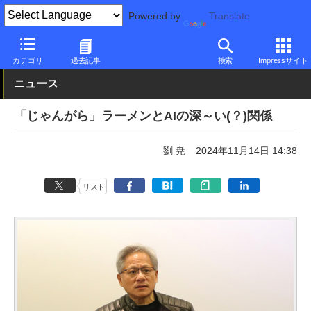
Powered by
Translate
PC Watch
半導体/周辺機器
GPU
NVIDIA
カテゴリ
過去記事
検索
Impressサイト
ニュース
「じゃんがら」ラーメンとAIの深～い(？)関係
劉 尭
2024年11月14日 14:38
リスト