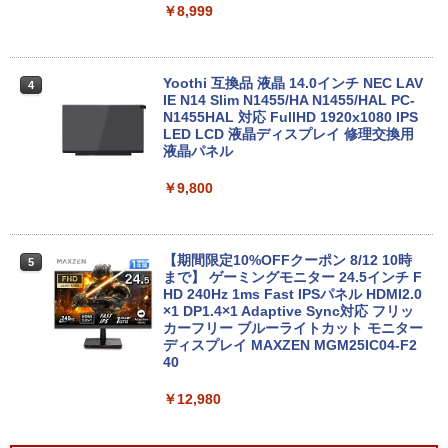
付き Windows11 東芝 dynabook B65
トップPC NucBox みにpc 省エネ オフィ
￥8,999
ノートパソコン 中古 PC パソコン 中古ノ
ス
ートPC 最大SSD1TB 最大メモリ16GB
￥46,248
￥21,800
Yoothi 互換品 液晶 14.0インチ NEC LAV
4
IE N14 Slim N1455/HA N1455/HAL PC-
N1455HAL 対応 FullHD 1920x1080 IPS
Office2024付き デスクトップPC デスク
LED LCD 液晶ディスプレイ 修理交換用
4
【★最大100%ポイント】【新生活応援・
トップ パソコン ビジネス 第14世代 core
液晶パネル
4
2026】【Office 2019 H&B】【カメラ×F
i7 第12世代 corei3 corei5 Windows11
HD】富士通 LIFEBOOK U939/第8世代 C
SSD 128GB～2TB メモリ8GB～32GB 2
￥9,800
ore i5/メモリ:8GB/M.2 SSD:256GB/512
年保証 安い 激安 オフィス業務 事務作業
GB/1TB/Wi-fi/Bluetooth/13.3型/HDMI/U
デスクワーク 動画視聴 おしゃれ 本体の
SB-C/USB3.1/パソコン 中古PC 中古ノー
み
トパソコン Windows11
【期間限定10%OFFクーポン 8/12 10時
5
￥45,700
まで】 ゲーミングモニター 24.5インチ F
￥25,800
HD 240Hz 1ms Fast IPSパネル HDMI2.0
×1 DP1.4×1 Adaptive Sync対応 フリッ
カーフリー ブルーライトカット モニター
★レノボ / Lenovo ThinkCentre M70q
ディスプレイ MAXZEN MGM25IC04-F2
5
ノートパソコン 新品 14インチ Office搭
Tiny Gen 5 12TES7DK00 (Windows 11
40
5
載 Windows11 Pro 日本語キーボード メ
Pro/インテル Core i5 14500T/メモリ:16
モリ 12GB SSD 128GB 256GB 512GB 1
GB/SSD:256GB)【デスクトップパソコ
￥12,980
TB Webカメラ WiFi Bluetooth 選べる
ン】【送料無料】
カラー 14型 薄型 軽量