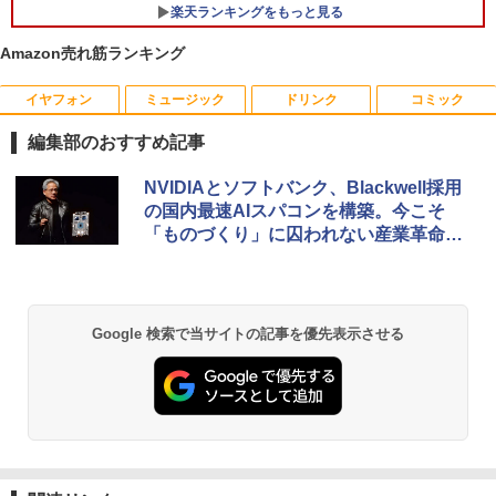
￥139,500
楽天ランキングをもっと見る
￥29,800
Amazon売れ筋ランキング
イヤフォン
ミュージック
ドリンク
コミック
YOGAポーズの教科書 [ 綿本彰 ]
1
編集部のおすすめ記事
￥2,090
Anker Soundcore P40i オフホワイト
BRUCE WAYNE feat. Flo Milli, ATL Jacob
【Amazon.co.jp限定】 い・ろ・は・す 2L P
薬屋のひとりごと 17巻 (デジタル版ビッグガ
NVIDIAとソフトバンク、Blackwell採用
[Explicit]
ET ラベルレス ×8本
ンガンコミックス)
の国内最速AIスパコンを構築。今こそ
￥7,990
「ものづくり」に囚われない産業革命の
￥250
￥1,112
￥770
時
ザ・ファブル 全巻セット(1-22巻セット)
2
（ヤンマガKCスペシャル） [ 南勝久 ]
Anker Soundcore P31i ブラック
BRUCE WAYNE feat. Flo Milli, ATL Jacob
by Amazon 天然水 ラベルレス 500ml ×24本
異世界居酒屋「のぶ」(22) (角川コミックス・
￥19,118
Google 検索で当サイトの記事を優先表示させる
[Explicit]
富士山の天然水 バナジウム含有 水 ミネラル
エース)
ウォーター ペットボトル 静岡県産 500ミリリ
￥5,990
ットル (Smart Basic)
￥250
￥832
￥1,380
現代ギリシア語辞典第3版 [ 川原拓雄 ]
3
Anker Soundcore Liberty 5 ミッドナイトブ
見知らぬ糸
ONE PIECE モノクロ版 115 (ジャンプコミッ
￥19,800
ラック
クスDIGITAL)
by Amazon 天然水ラベルレス 2L×9本