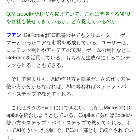
がゲームの役に立つ番が来るだろう。
Q:
MicrosoftがAI PCを掲げていて、これに準拠するNPU
を各社も載せてきているが、どう捉えているのか
フアン
: GeForceはPC市場の中でもクリエイター、ゲー
マーといったコアな市場を形成している。ユーザーは、
コンテンツ制作やアイデアの実現、ゲームの制作などに
GeForceを活用している。もちろん生成AIによるコンテ
ンツを作ることもできる。
そして何よりも、AIの作り方も簡単だ。AIの作り方や
使い方が分からなければ、AIに尋ねればステップ・バ
イ・ステップで教えてくれる。
これはタダのExcelにはできない。しかしMicrosoftはC
opilotを統合しようとしている。CopilotであればExcelの
使い方をステップ・バイ・ステップで教えてくれる。よ
ってAIそういった側面で、PCの一部として統合されてい
く。