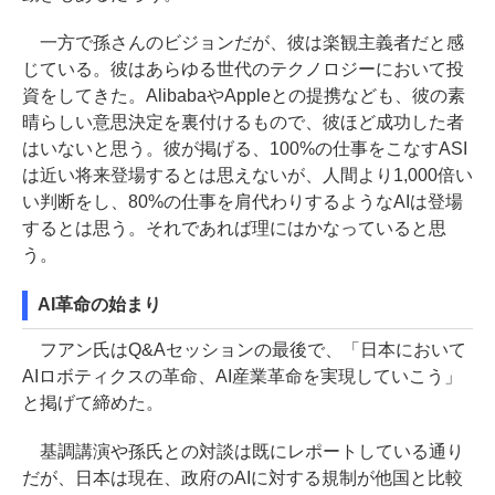
一方で孫さんのビジョンだが、彼は楽観主義者だと感
じている。彼はあらゆる世代のテクノロジーにおいて投
資をしてきた。AlibabaやAppleとの提携なども、彼の素
晴らしい意思決定を裏付けるもので、彼ほど成功した者
はいないと思う。彼が掲げる、100%の仕事をこなすASI
は近い将来登場するとは思えないが、人間より1,000倍い
い判断をし、80%の仕事を肩代わりするようなAIは登場
するとは思う。それであれば理にはかなっていると思
う。
AI革命の始まり
フアン氏はQ&Aセッションの最後で、「日本において
AIロボティクスの革命、AI産業革命を実現していこう」
と掲げて締めた。
基調講演や孫氏との対談は既にレポートしている通り
だが、日本は現在、政府のAIに対する規制が他国と比較