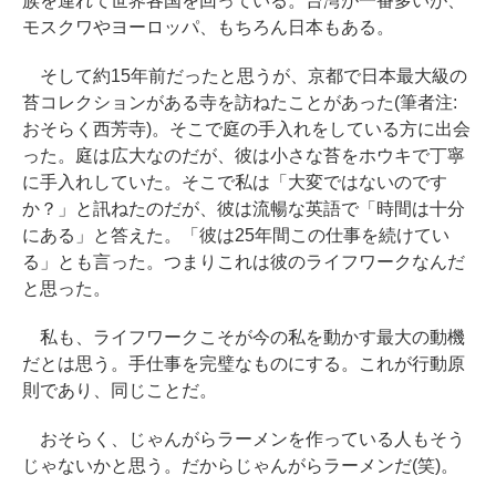
族を連れて世界各国を回っている。台湾が一番多いが、
モスクワやヨーロッパ、もちろん日本もある。
そして約15年前だったと思うが、京都で日本最大級の
苔コレクションがある寺を訪ねたことがあった(筆者注:
おそらく西芳寺)。そこで庭の手入れをしている方に出会
った。庭は広大なのだが、彼は小さな苔をホウキで丁寧
に手入れしていた。そこで私は「大変ではないのです
か？」と訊ねたのだが、彼は流暢な英語で「時間は十分
にある」と答えた。「彼は25年間この仕事を続けてい
る」とも言った。つまりこれは彼のライフワークなんだ
と思った。
私も、ライフワークこそが今の私を動かす最大の動機
だとは思う。手仕事を完璧なものにする。これが行動原
則であり、同じことだ。
おそらく、じゃんがらラーメンを作っている人もそう
じゃないかと思う。だからじゃんがらラーメンだ(笑)。