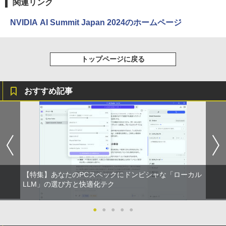
￥250
関連リンク
￥14,990
￥594
￥1,117
NVIDIA AI Summit Japan 2024のホームページ
実写映画『ブルーロック』公式PHOTO
4
【2026年アップグレード版】AOKIMI ワイヤ
On My Road (Stadium ver.)
HUNTER×HUNTER モノクロ版 39 (ジャンプ
BOOK （講談社 MOOK） [ 講談社 ]
レスイヤホン bluetooth イヤホン V12 小型
コミックスDIGITAL)
by Amazon 炭酸水 ラベルレス 500ml ×24本
トップページに戻る
軽量 ブルートゥースHi-Fi 最大36時間再生 ぶ
強炭酸水 ペットボトル 500ミリリットル (Sm
￥250
￥2,200
るーとゅーす コードレス ENCノイズキャン
art Basic)
￥572
セリング 自動ペアリング Type-C充電 マイク
付き 防水 タッチ式音量調整 スポーツ/通勤/通
おすすめ記事
￥1,625
学/WEB会議(ホワイト)
細胞の分子生物学 [ 中村 桂子 ]
On My Road (Stadium ver.)
スーパーの裏でヤニ吸うふたり 9巻 (デジタル
5
￥1,964
版ビッグガンガンコミックス)
コカ・コーラ やかんの麦茶 from 爽健美茶 ラ
￥22,000
ベルレス 650mlPET×24本
￥250
￥810
Xiaomi シャオミ REDMI Buds 8 Lite ワイヤ
￥2,009
レスイヤホン Bluetooth 5.4 ノイズキャンセ
リング ANC 36時間再生
【特集】あなたのPCスペックにドンピシャな「ローカル
￥3,480
LLM」の選び方と快適化テク
●
●
●
●
●