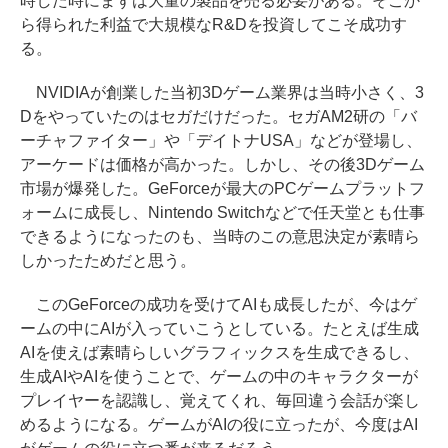
時した時にまずは大量の製品を売る必要がある。そこか
ら得られた利益で大規模なR&Dを投資してこそ成功す
る。
NVIDIAが創業した当初3Dゲーム業界は当時小さく、3
Dをやっていたのはセガだけだった。セガAM2研の「バ
ーチャファイター」や「デイトナUSA」などが登場し、
アーケードは価格が高かった。しかし、その後3Dゲーム
市場が爆発した。GeForceが最大のPCゲームプラットフ
ォームに成長し、Nintendo Switchなどで任天堂とも仕事
できるようになったのも、当時のこの意思決定が素晴ら
しかったためだと思う。
このGeForceの成功を受けてAIも成長したが、今はゲ
ームの中にAIが入っていこうとしている。たとえば生成
AIを使えば素晴らしいグラフィックスを生成できるし、
生成AIやAIを使うことで、ゲームの中のキャラクターが
プレイヤーを認識し、覚えてくれ、毎回違う会話が楽し
めるようになる。ゲームがAIの役に立ったが、今度はAI