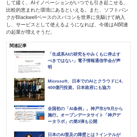
して緩く、AIイノベーションがいつでも引き起こせる、
比較的恵まれた環境にあるといえる。また、ソフトバン
クがBlackwellベースのスパコンを世界に先駆けて納入
し、サービスとして使えるようになれば、今後はAI関連
の起業が増えそうだ。
関連記事
「生成系AIの研究をやみくもに停止す
べきではない」電子情報通信学会が声
明
Microsoft、日本でのAIとクラウドに4,
400億円投資。日本政府にも協力
全国初の「AI条例」。神戸市が9月から
施行。オープンデータサイト「神戸デ
ータラボ」の第3弾も公開
日本のAI普及の障壁とは？インテルが