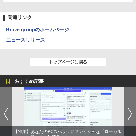
by Amazon 炭酸水 ラベルレス 500ml ×24本
強炭酸水 ペットボトル 500ミリリットル (Sm
￥810
art Basic)
関連リンク
￥1,625
Brave groupのホームページ
ニュースリリース
トップページに戻る
おすすめ記事
【特集】あなたのPCスペックにドンピシャな「ローカル