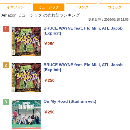
イヤフォン
ミュージック
ドリンク
コミック
超得5,000円OFF&P10倍｜高性能Core i5
中古パソコン 一体型 富士通 ESPRIMO F
【エントリーで最大全額ポイント還元｜
おいしい！イラストレッスン クレパス
1
1
1
1
Amazon ミュージック の売れ筋ランキング
第10世代｜新生活応援 豪華特典付き｜最
H52/S FMVF52SW Windows10 Celeron
8/11まで】 PHILIPS｜フィリップス USB
で描きました [ momo ]
大180日保証｜中古ノートパソコン Wind
1005M 1.90GHz メモリ4GB 1TB 21.5イ
-C接続 PCモニター ブラック 24E1N130
更新日時：2026/08/10 12:06
ows11 office付き ｜中古ノートパソコン
ンチ Office付き DVD Webカメラ 無線L
0A/11 [23.8型 /フルHD(1920×1080) /ワ
￥1,518
Anker Soundcore P40i オフホワイト
BRUCE WAYNE feat. Flo Milli, ATL Jacob
15.6 テンキー付き｜中古ノートパソコン
AN 3ヶ月保証 wd2685 中古
イド /100Hz]
[Explicit]
第10世代｜ノートパソコン｜PC｜中古パ
￥7,990
ソコン｜パソコン｜中古PC
￥15,800
￥19,620
￥250
￥39,800
80代になるとたいていボケるか死ぬ。70
2
代は神様から与えられた特別な時間 （幻
冬舎新書） [ 林真理子 ]
【★最大100%ポイント】おまかせ 中古
Philips｜フィリップス 液晶ディスプレ
2
2
Anker Soundcore P31i ブラック
BRUCE WAYNE feat. Flo Milli, ATL Jacob
パソコン Windows XP Core i5 メモリ 4
イ(23.8型/IPS/FullHD 1920×1080/100H
[Explicit]
MS Office 2024 H&B 搭載｜Microsoft S
GB HDD 500GB DVDドライブ搭載 リフ
z/1ms)(ブラック) 24E1N1300A/11
￥1,034
2
￥5,990
urface Book 2 中古｜中古ノートパソコ
レッシュPC デスクトップ キーボード＆
￥250
ン Windows11 Office付 13.5型｜Core i
マウスセット 中古 安心保証 初期設定不
￥19,620
5 第8世代 メモリ 8GB SSD 256GB｜WE
要 液晶モニター ディスプレイ
Bカメラ 無線 Wi-Fi 顔認証 USB-C 純正
[9月上旬より発送予定][新品]ちいかわ な
3
キーボード付属 サーフェス サーフェイス
￥16,800
んか小さくてかわいいやつ (1-8巻 最新
ノートパソコン
Anker Soundcore Liberty 5 ミッドナイトブ
On My Road (Stadium ver.)
刊) 全巻セット [入荷予約]
フィリップス（ディスプレイ） 221S9A/
3
ラック
11 [21.5型液晶ディスプレイ/1920×1080/
￥39,800
￥250
HDMI、D-Sub/スピーカー：あり/5年間
￥9,900
￥14,990
【中古】NEC◆デスクトップパソコン L
フル保証]
3
AVIE Desk All-in-one DA370/FAW [ファ
インホワイト]//【パソコン】
￥9,880