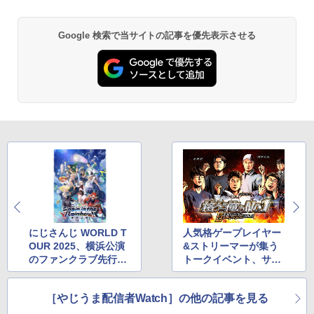
ndows11 USB3.2 Type-C FHD パソコン
静音 office デスクトップ オフィス pc テ
ンキー付 軽量 日本語キーボード BMAX
ONE PIECE モノクロ版 115 (ジャンプコミッ
Google 検索で当サイトの記事を優先表示させる
X15pro
クスDIGITAL)
【Amazon.co.jp限定】 い・ろ・は・す 2L P
ET ラベルレス ×8本
￥52,900
￥594
￥1,112
異世界居酒屋「のぶ」(22) (角川コミックス・
エース)
by Amazon 天然水ラベルレス 2L×9本
￥832
￥1,117
HUNTER×HUNTER モノクロ版 39 (ジャンプ
コミックスDIGITAL)
【Amazon.co.jp限定】 伊藤園 磨かれて、澄
みきった日本の水 2L 8本 ラベルレス [ ケース
にじさんじ WORLD T
人気格ゲープレイヤー
] [ 水 ] [ ペットボトル ] [ 箱買い ] [ ストック
￥572
OUR 2025、横浜公演
&ストリーマーが集う
] [ 水分補給 ]
のファンクラブ先行抽
トークイベント、サー
選開始
ドウェーブ開催
￥998
スーパーの裏でヤニ吸うふたり 9巻 (デジタル
［やじうま配信者Watch］の他の記事を見る
版ビッグガンガンコミックス)