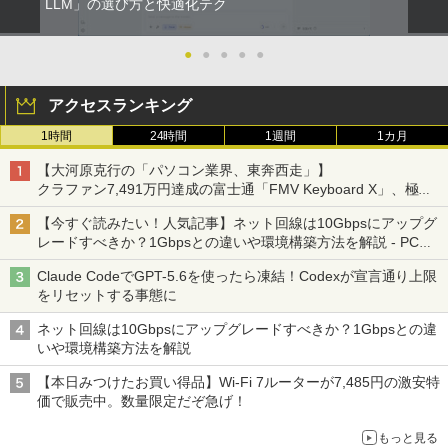
LLM」の選び方と快適化テク
●
●
●
●
●
アクセスランキング
1時間
24時間
1週間
1カ月
【大河原克行の「パソコン業界、東奔西走」】
クラファン7,491万円達成の富士通「FMV Keyboard X」、極限
の静音化を追求
【今すぐ読みたい！人気記事】ネット回線は10Gbpsにアップグ
レードすべきか？1Gbpsとの違いや環境構築方法を解説 - PC
Watch
Claude CodeでGPT-5.6を使ったら凍結！Codexが宣言通り上限
をリセットする事態に
ネット回線は10Gbpsにアップグレードすべきか？1Gbpsとの違
いや環境構築方法を解説
【本日みつけたお買い得品】Wi-Fi 7ルーターが7,485円の激安特
価で販売中。数量限定だぞ急げ！
もっと見る