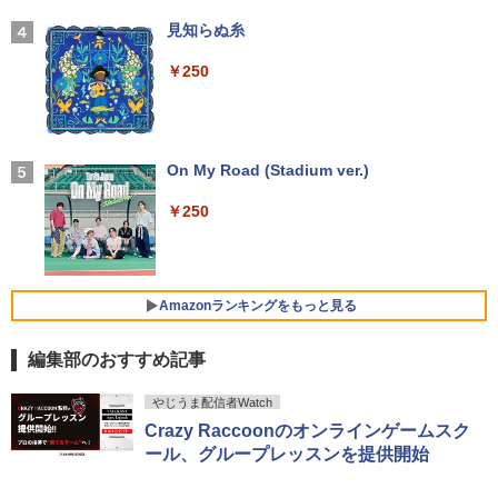
【★最大100%ポイント】【新生活応援・
3
地球の歩き方 スター・ウォーズ [ 地球
4
2026】【Office 2024 H&B】【WEBカメ
【2026年アップグレード版】AOKIMI ワイヤ
見知らぬ糸
￥17,160
の歩き方編集室 ]
ラ×テンキー】富士通 LIFEBOOK A5510/
レスイヤホン bluetooth イヤホン V12 小型
Core i5-10210U/メモリ: 8GB/16GB/32G
軽量 ブルートゥースHi-Fi 最大36時間再生 ぶ
￥250
【IPSパネル/フレームレス】 液晶モニタ
￥2,750
4
B/SSD:256GB/512GB/1TB/Wi-fi/Blueto
るーとゅーす コードレス ENCノイズキャン
ー 27インチ PS5 対応 フルHD スピーカ
oth/15.6型/HDMI/USB3.2/パソコン 中古
セリング 自動ペアリング Type-C充電 マイク
【Windows11】 【超小型】 DELL Opti
ー 内蔵 VESA 対応 リフレッシュレート 1
4
PC 中古ノートパソコン Windows11
付き 防水 タッチ式音量調整 スポーツ/通勤/通
Plex 3060 Micro マイクロ MFF 第8世代
00Hz HDMI RGB JAPANNEXT JN-IPS27
学/WEB会議(ホワイト)
Core i5 8400T/1.70GHz 8GB SSD256G
1FHD 27型 JNIPS271FHD ジャパンネク
￥36,800
B M.2 NVMe Windows11 64bit WPSOff
スト モニター ディスプレイ 液晶 液晶デ
On My Road (Stadium ver.)
VI/NYL #030 Kis-My-Ft2 [ VI/NYL編集部
5
￥1,964
ice 無線LAN 中古パソコン デスクトップ
ィスプレイ PS3 PS4 Switch
]
パソコン PC 【中古】
￥250
￥19,800
￥2,200
中古ノートパソコン Lenovo ThinkPad
Xiaomi シャオミ REDMI Buds 8 Lite ワイヤ
￥22,500
4
T14 第10世代 Core i5 Windows11 Pro
レスイヤホン Bluetooth 5.4 ノイズキャンセ
Office 2024付き メモリ16GB SSD512G
リング ANC 36時間再生
B/1TB選択可 14型 軽量 モバイル ビジネ
Amazonランキングをもっと見る
ゲーミングモニター 24.5インチ 200Hz /
5
ス 在宅勤務 学生向け
￥3,480
中古パソコン 一体型 富士通 ESPRIMO
165Hz / 144Hz モニター 1ms pcモニタ
5
WF1/B1 FMVWB1F1B Windows11 Cele
ー 1920*1080 FHD HDR パソコン モニタ
編集部のおすすめ記事
￥34,980
ron 3865U 1.8GHz メモリ8GB 2TB 23.8
ー 非光沢 IPS VESA Freesync スピーカ
インチ Office付き DVD Webカメラ 無線
ー内蔵 cocopar HG-245HCW [1+1年保
by Amazon 天然水 ラベルレス 500ml ×24本
薬屋のひとりごと 17巻 (デジタル版ビッグガ
LAN Bluetooth 3ヶ月保証 wd2670 中古
証]
やじうま配信者Watch
富士山の天然水 バナジウム含有 水 ミネラル
ンガンコミックス)
Crazy Raccoonのオンラインゲームスク
ウォーター ペットボトル 静岡県産 500ミリリ
【6,000円クーポンOFF】 ノートパソコ
￥22,800
￥22,999
5
ール、グループレッスンを提供開始
ットル (Smart Basic)
￥770
ン 15.6インチ ノートPC Intel N95 12GB
メモリ 512GB SSD 大容量バッテリー Wi
￥1,380