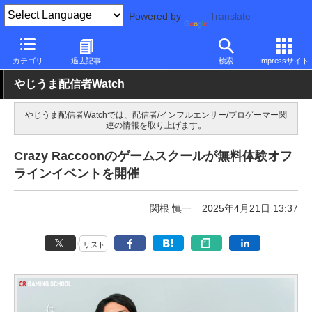
Powered by
Translate
PC Watch
市場
動向
その他
カテゴリ
過去記事
検索
Impressサイト
やじうま配信者Watch
やじうま配信者Watchでは、配信者/インフルエンサー/プロゲーマー関
連の情報を取り上げます。
Crazy Raccoonのゲームスクールが無料体験オフ
ラインイベントを開催
関根 慎一
2025年4月21日 13:37
リスト