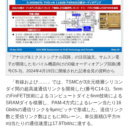
「アナログ&ミクストシグナル回路」の注目論文。サムスン電
子が開発したモバイル機器向けのD級オーディオアンプ回路(番
号C5-3)。2024年4月19日に開催された記者会見の資料から
「有線および……」では、TSMCが3次元積層シリコン
ダイ間の超高速通信リンクを開発した(番号C14-1)。5nm
のFinFET技術によるコンピュートダイと6nm技術による
SRAMダイを積層し、PAM-4方式によるレーン当たり16
Gbit/sの通信リンクを9μmピッチで形成した。送信リンク
数と受信リンク数はともに80レーン。単位面積(1平方m
m)当たりの通信速度は17.9Tbit/sに達する。