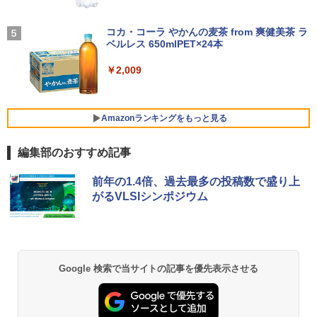
学/WEB会議 6.0(オフホワイト)
レイ(23.8型/ADS/FullHD 1920×1080/10
￥27,800
0Hz/5ms/HDMI/DP/USB Type-C/VESA/5
BUGS LIFE
￥2,599
年保証・無輝点保証)(ホワイト) LCD-C2
コカ・コーラ やかんの麦茶 from 爽健美茶 ラ
ふかふかダンジョン攻略記〜俺の異世界
5
42SDW
ベルレス 650mlPET×24本
￥250
転生冒険譚〜/ 20 【電子書籍】[ KAKER
U ]
【1500円OFFクーポン】【WEBカメラ
Xiaomi シャオミ REDMI Buds 8 Lite ワイヤ
￥25,977
4
￥2,009
＆テンキー付き】ノートパソコン 15.6イ
レスイヤホン Bluetooth 5.4 ノイズキャンセ
￥792
ンチ SSD512GB メモリ16GB Corei5 第
リング ANC 36時間再生
8世代 Microsoft Office付き Windows11
DELL Latitude 3500 中古ノートパソコ
￥3,480
Philips｜フィリップス 液晶ディスプレ
Amazonランキングをもっと見る
5
ン PC パソコン 中古ノートPC 中古PC 最
イ(23.8型/IPS/WQHD 2560×1440/75Hz/1
大SSD1TB メモリ32GB 中古パソコン フ
ms)(ブラック) 24E1N5600E/11
ルHD
編集部のおすすめ記事
￥29,800
￥24,800
薬屋のひとりごと 17巻 (デジタル版ビッグガ
前年の1.4倍、過去最多の投稿数で盛り上
ンガンコミックス)
がるVLSIシンポジウム
￥770
エントリーで最大10倍！充実機能ノート
5
パソコン テンキー/DVD/WEBカメラ内蔵
第8世代Core i3/i5 Core i7 最大メモリ16
GB 新品SSD256GB 東芝 NEC有名メー
異世界居酒屋「のぶ」(22) (角川コミックス・
Google 検索で当サイトの記事を優先表示させる
カー15.6型 DVD内蔵 15.6インチ HDMI P
エース)
olaris Office搭載 最新MicrosoftOffice2
024可 Windows11 長期保証 中古PC
￥832