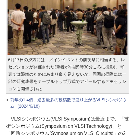
6月17日の夕方には、メインイベントの前夜祭に相当する、レ
セプションが開催された(筆者が午後5時30分ころに撮影)。写
真では混雑のためにあまり良く見えないが、周囲の壁際には一
部の研究成果をテーブルトップ形式でアピールするデモセッシ
ョンも開催された
前年の1.4倍、過去最多の投稿数で盛り上がるVLSIシンポジウ
ム
(2024/6/18)
VLSIシンポジウム(VLSI Symposium)は最近まで、「技
術シンポジウム(Symposium on VLSI Technology)」と
「回路シンポジウム(Symposium on VLSI Circuits)」の2