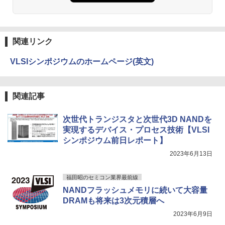
￥18,000
ONE PIECE モノクロ版 115 (ジャンプコミッ
クスDIGITAL)
関連リンク
￥594
VLSIシンポジウムのホームページ(英文)
HUNTER×HUNTER モノクロ版 39 (ジャンプ
関連記事
コミックスDIGITAL)
￥572
次世代トランジスタと次世代3D NANDを
実現するデバイス・プロセス技術【VLSI
シンポジウム前日レポート】
スーパーの裏でヤニ吸うふたり 9巻 (デジタル
2023年6月13日
版ビッグガンガンコミックス)
福田昭のセミコン業界最前線
￥810
NANDフラッシュメモリに続いて大容量
DRAMも将来は3次元積層へ
2023年6月9日