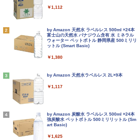
￥7,990
1 Office 格安 中古
￥6,500
￥250
￥1,112
￥12,800
角川まんが学習シリーズ 日本の歴史
2
全16巻定番セット [ 山本 博文 ]
【楽天1位!1,600円OFFクーポン 8/4 20:
2
Anker Soundcore P31i ホワイト
BRUCE WAYNE feat. Flo Milli, ATL Jacob
by Amazon 天然水 ラベルレス 500ml ×24本
00-8/11 01:59】Xiaomi Monitor A24i 20
￥17,600
[Explicit]
富士山の天然水 バナジウム含有 水 ミネラル
【マラソン限定30%OFF】中古 Dell Ins
26 ディスプレイ 1080P 23.8インチ 144
2
ウォーター ペットボトル 静岡県産 500ミリリ
￥5,990
piron 3593 Core i3 1005G1 第10世代CP
Hzリフレッシュレート sRGB99% 1670
ットル (Smart Basic)
￥250
U メモリ8GB SSD256GB 15インチ フル
万色 300nits ΔE＜1 低ブルーライト 大
HD Windows11 Home WEBカメラ 無線
画面 TÜV認証 目にやさしい 調整可能な
【9月上旬発送予定】 ハンターハンター
3
￥1,380
LAN テンキー DVDマルチ P75F 1年保証
スタンド VESA
全巻 HUNTER×HUNTER 1巻-39巻 セッ
レビュー特典:WPS Office Bランク パソ
ト 最新 冨樫 義博 集英社 ジャンプコミッ
コン ノートパソコン デル 中古ノートPC
Anker Soundcore Liberty 5 ミッドナイトブ
On My Road (Stadium ver.)
￥12,580
クス 漫画 マンガ まんが 全巻セット 【送
ラック
by Amazon 天然水ラベルレス 2L×9本
料無料】【新品】
￥30,800
￥250
￥14,990
￥1,117
￥19,096
ASUS エイスース 液晶ディスプレイ Ey
3
e Care ［23.8型 / フルHD(1920×1080) /
【★最大100%ポイント】【第8世代 4コ
ワイド］ VA249HG
3
ア・8スレッド】富士通 LIFEBOOK A57
【2026年アップグレード版】AOKIMI ワイヤ
On My Road (Stadium ver.)
[9月上旬より発送予定][新品]HUNTER×H
4
9/第8世代 Core i5/メモリ: 8GB/16GB/新
レスイヤホン bluetooth イヤホン V12 小型
by Amazon 炭酸水 ラベルレス 500ml ×24本
￥13,800
UNTER ハンター×ハンター (1-39巻 最新
品 SSD:256GB/512GB/1TB/DVD/Wi-fi/1
軽量 ブルートゥースHi-Fi 最大36時間再生 ぶ
強炭酸水 ペットボトル 500ミリリットル (Sm
￥250
刊) 全巻セット [入荷予約]
5.6型/Office/HDMI/USB3.1/中古PC 中古
るーとゅーす コードレス ENCノイズキャン
art Basic)
ノートパソコン Windows11 Win11正式
セリング 自動ペアリング Type-C充電 マイク
￥19,096
対応
付き 防水 タッチ式音量調整 スポーツ/通勤/通
￥1,625
アイオーデータ｜I-O DATA 液晶ディスプ
4