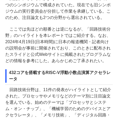
つのシンポジウムで構成されていた。現在でも旧シンポ
ジウムの実行委員会が分担して作業を承継している。こ
のため、注目論文も2つの分野から選出されている。
ここでは先ほどの順番とは逆になるが、「回路技術分
野」のハイライトを本レポートではご紹介する。なお、
2024年4月19日(日本時間)に日本の報道機関・記者向け
の説明会が事前に開催されており、このときに配布され
たスライドと公式Webサイトに掲載されたプログラムな
どの情報を参考にした。あらかじめご了承されたい。
432コアを搭載するRISC-V浮動小数点演算アクセラレ
ータ
回路技術分野は、11件の発表がハイライトとして紹介
された。プロセッサやメモリなどのテーマ別に注目論文
を選んでいる。始めのテーマは「プロセッサとシステ
ム・オン・チップ」、「機械学習のためのデバイスとア
クセラレータ」、「メモリ技術」、「ディジタル回路・