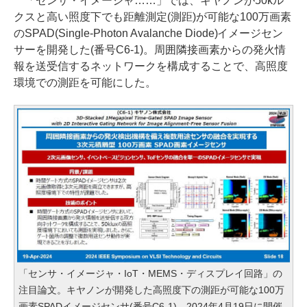
「センサ・イメージャ……」では、キヤノンが50kル
クスと高い照度下でも距離測定(測距)が可能な100万画素
のSPAD(Single-Photon Avalanche Diode)イメージセン
サーを開発した(番号C6-1)。周囲隣接画素からの発火情
報を送受信するネットワークを構成することで、高照度
環境での測距を可能にした。
「センサ・イメージャ・IoT・MEMS・ディスプレイ回路」の
注目論文。キヤノンが開発した高照度下の測距が可能な100万
画素SPADイメージセンサ(番号C6-1)。2024年4月19日に開催