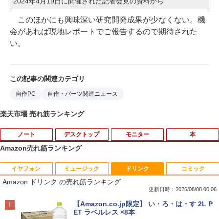
2024年4月19日に開催された記者会見の資料から
このほかにも興味深い研究開発成果が少なくない。機
会があれば現地レポートでご報告するので期待された
い。
この記事の関連カテゴリ
自作PC
自作・パーツ関連ニュース
楽天市場 売れ筋ランキング
ノート
デスクトップ
モニター
本
Amazon売れ筋ランキング
イヤフォン
ミュージック
ドリンク
コミック
[訳アリ★格安] ノートパソコン Window
PHILIPS 241V8 LED液晶モニター 23.8
【楽天ブックス限定特典】原かれん 1st
1
1
1
Amazon ドリンク の売れ筋ランキング
s11 15.6型 HP 250 G7 第七世代 Core-i3
インチワイド ブラック 1920×1080 （フ
写真集 どストライク(生写真1枚) [ 原 か
メモリ8GB SSD128GB 15.6インチ 無線
ルHD）16:9 IPSパネル 非光沢 ノングレ
れん ]
更新日時：2026/08/08 00:06
LAN テンキー HDMI Webカメラ DVDマ
ア 液晶ディスプレイ HDMI VGA VESA準
Anker Soundcore P40i オフホワイト
BRUCE WAYNE feat. Flo Milli, ATL Jacob
【Amazon.co.jp限定】 い・ろ・は・す 2L P
ルチ Bluetooth USB3.0 SDカード ノー
拠 PS4 switch 対応 スイッチ 【中古】
￥4,400
[Explicit]
ET ラベルレス ×8本
トPC ノート 中古パソコン 中古PC Win1