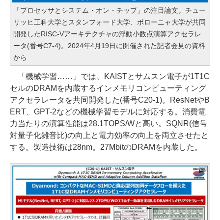
「プロセッサとシステム・オン・チップ」の注目論文。チュー
リッヒ工科大学とスタンフォード大学、ボローニャ大学が共同
開発したRISC-Vアーキテクチャの浮動小数点演算アクセラレ
ータ(番号C7-4)。2024年4月19日に開催された記者会見の資料
から
「機械学習……」では、KAISTとサムスン電子が1T1C
セルのDRAMを内蔵するインメモリコンピューティング
アクセラレータを共同開発した(番号C20-1)。ResNetやB
ERT、GPT-2などの機械学習モデルに対応する。消費電
力当たりの演算性能は28.1TOPS/Wと高い。SQNR(信号
対量子化雑音比)の向上と電力効率の向上を両立させたと
する。製造技術は28nm。27MbitのDRAMを内蔵した。