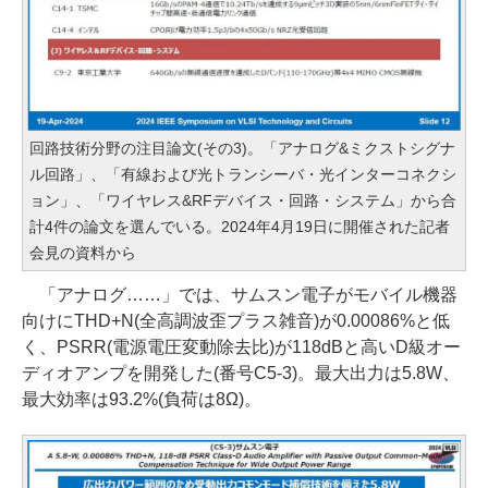
回路技術分野の注目論文(その3)。「アナログ&ミクストシグナ
ル回路」、「有線および光トランシーバ・光インターコネクシ
ョン」、「ワイヤレス&RFデバイス・回路・システム」から合
計4件の論文を選んでいる。2024年4月19日に開催された記者
会見の資料から
「アナログ……」では、サムスン電子がモバイル機器
向けにTHD+N(全高調波歪プラス雑音)が0.00086%と低
く、PSRR(電源電圧変動除去比)が118dBと高いD級オー
ディオアンプを開発した(番号C5-3)。最大出力は5.8W、
最大効率は93.2%(負荷は8Ω)。