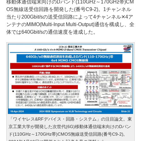
移動体通信端末向けのDバンド(110GHz～170GHz帯)CM
OS無線送受信回路を開発した(番号C9-2)。1チャンネル
当たり200Gbit/sの送受信回路によって4チャンネル✕4ア
ンテナのMIMO(Multi-Input Multi-Output)通信を構成し、全
体では640Gbit/sの通信速度を達成した。
「ワイヤレス&RFデバイス・回路・システム」の注目論文。東
京工業大学が開発した次世代(6G)移動体通信端末向けのDバン
ド(110GHz～170GHz帯)CMOS無線送受信回路(番号C9-2)。