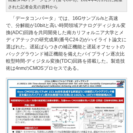
された記者会見の資料から
「データコンバータ」では、16Gサンプル/sと高速
で、分解能が10bitと高い時間領域アナログディジタル変
換(ADC)回路を共同開発した南カリフォルニア大学とメ
ディアテックの研究成果(番号C24-2)がハイライト論文に
選ばれた。遅延ばらつきの補正機能と遅延オフセットの
バックグラウンド補正機能を備えたパイプライン逐次比
較型時間-ディジタル変換(TDC)回路を搭載した。製造技
術は4nmのCMOSプロセスである。