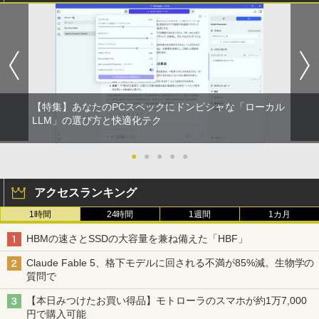
【特集】あなたのPCスペックにドンピシャな「ローカル
LLM」の選び方と快適化テク
●
●
●
●
●
アクセスランキング
1時間
24時間
1週間
1カ月
HBMの速さとSSDの大容量を兼ね備えた「HBF」
Claude Fable 5、格下モデルに回される不満が85%減。生物学の
質問で
【本日みつけたお買い得品】モトローラのスマホが約1万7,000
円で購入可能