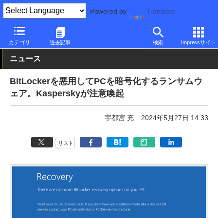
Powered by
Translate
PC Watch
市場
セキュリティ
その他
カテゴリ
過去記事
検索
Impressサイト
ニュース
BitLockerを悪用してPCを暗号化するランサムウ
ェア。Kasperskyが注意喚起
宇都宮 充
2024年5月27日 14:33
リスト