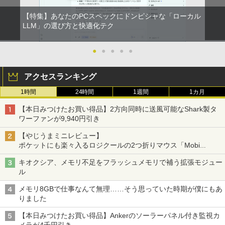
【特集】あなたのPCスペックにドンピシャな「ローカル
LLM」の選び方と快適化テク
●
●
●
●
●
アクセスランキング
1時間
24時間
1週間
1カ月
【本日みつけたお買い得品】2方向同時に送風可能なShark製タ
ワーファンが9,940円引き
【やじうまミニレビュー】
ポケットにも楽々入るロジクールの2つ折りマウス「Mobi
Fold」。その気になるギミックとは？
キオクシア、メモリ不足をフラッシュメモリで補う拡張モジュー
ル
メモリ8GBで仕事なんて無理……そう思っていた時期が僕にもあ
りました
【本日みつけたお買い得品】Ankerのソーラーパネル付き監視カ