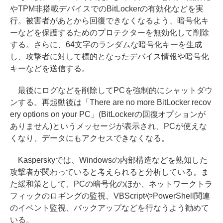
やTPM非搭載デバイスでのBitLockerの有効化などを実
行。被害者があとから回復できなくなるよう、暗号化キ
ーなどを保護するためのプロテクターを無効化して削除
する。さらに、64文字のランダムな暗号化キーを生成
し、攻撃者に対して標的となったデバイス情報や暗号化
キーなどを送信する。
最後にログなどを削除してPCを強制的にシャットダウ
ンする。再起動後は「There are no more BitLocker recov
ery options on your PC」(BitLockerの回復オプションが
ありません)というメッセージが表示され、PCが使えな
くなり、データにもアクセスできなくなる。
Kasperskyでは、Windowsの内部構造などを熟知した
攻撃者が関わっていると考えられると分析している。ま
た緩和策として、PCの暗号化のほか、ネットワークトラ
フィックのロギングの監視、VBScriptやPowerShell関連
のイベント監視、バックアップなどを行なうよう勧めて
いる。