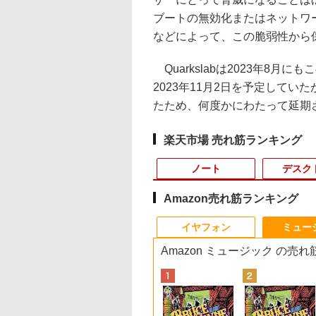
ブートの無効化またはネットワ
などによって、この脆弱性から
Quarkslabは2023年8月
2023年11月2日を予定して
たため、何度かにわたって延期さ
楽天市場 売れ筋ランキング
ノート
デスク
Amazon売れ筋ランキング
10
10
10
1
1
1
1
2
2
2
2
イヤフォン
ミュー
Amazon ミュージック の売
MINISFORUM UM880 PlusミニPC
25年最新版 12型 パ
6夏登場★Switch2
看護実務相談Q＆
【8/11までクーポン
Pixio ゲーミングモニ
anan (アンアン)2508
超得1,000円OFF｜新
【中古】 自作機 Z170
【送料無料】TF: 富士
漫画 いしぶみ 原爆
【★最大100%ポイン
【正規永久版Office
モニター 27インチ
ちいかわ タロッ