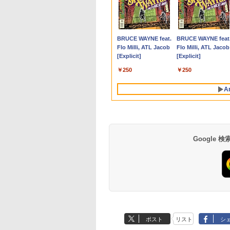
845HS 16GB/32GB RAM 512GB/1TB SSD
ン 小型ノートPC
ク不要 モバイル
令和8年版 [ 一般社
2,000円OFF】【最大
ター 24インチ ホワイ
号 2026年 8/26号 [雑
生活応援 豪華特典付
PRO GAMING Core i7
通 23.8型液晶ディスプ
が落ちてくるとき、ぼ
ト】【新生活応援・
き】【12GB+256G
100Hz FHD VAパネ
22枚のオリジナルカ
ro ゲーミングpc 2.5Gbps LAN/Wi-
office搭載
ミングモニター 16
人全国訪問看護事
100％ポイントバッ
ト PX249WAVE
誌]
き｜最新OS対応 第8
6700K タワー型
レイ DY24-9T / B24-
くらは空を見ていた
2026】【Office 2019
【楽天1位連続受賞
スピーカー搭載 ブル
ド付き [ ナガノ ]
DMI2.1/USB4/DP1.4/OCuLink 搭載コンパク
dows11 Celeron
 144Hz /120Hz
会 ]
ク】【AIかんたんPC】
PX248WAVE 白 240hz
世代｜最大180日保証
USB3.0 HDMI ジャンク
9 TS/ FullHD
（一般書 511） [ 広島
H&B】Panasonic Let
NIPOGI mini pc Inte
ライト軽減 ノングレ
,800
,999
180
￥38,800
￥18,500
￥980
￥19,800
￥9,310
￥6,480
￥1,650
￥19,999
￥39,980
￥13,980
￥1,650
tium N3700 最大
Hz 2k 15.6インチ タ
【中古】 Windows11
pcモニター 120Hz
｜Core i3 第8世代｜
PC [96640]
1920x1080/ D-
テレビ放送編『いしぶ
note CF-SZ6/第7世代
N5030動作より安定
タイプ 壁掛け対応 
Anker Soundcore
BRUCE WAYNE feat.
Anker Soundcore
BRUCE WAYNE feat
8GHz 360度画面回転
パネル 撥水加工ケ
Webカメラ ドスパラ
144Hz 165Hz 対応 モ
中古ノートパソコン
sub,DVI,Displayport
み』 ]
Core i5/メモ
4C/4T 最大3.1GHz
ペース 角度調整 高
P40i オフホワイト
Flo Milli, ATL Jacob
P31i ブラック
Flo Milli, ATL Jacob
り タッチパネル対
 スタンド 非光沢
Altair F-13KR 14イン
ニター ピンク ブルー
Windows11 office付
フルHD(1920×1080) 中
リ:8GB/M.2
Win11 Pro SSD ミ
角 178° Adaptive-S
[Explicit]
[Explicit]
G SSD 512G
 軽量 VESA ポータ
チ 第8世代 Core i5
ベージュ フルHD IPS
き｜中古ノートパソコ
古ディスプレイ 中古モ
SSD:256GB/512GB/1
ソコン USB3.2×4 3
対応 MAXZEN
￥5,990
￥4,990
dows11 Webカメ
ps5/Mac/switch/2
8250U メモリ8GB
HDR ノングレア スピ
ン 15.6 テンキー付き
ニター /24型 ワイド 液
型/Webカメ
面 4K 高速2.4G/5GW
MJM27CH02-F100
￥250
￥250
G WiFi Bluetooth
 スピーカー内蔵
SSD256GB 無線LAN
ーカー内蔵 VESA 23.8
｜ノートパソコン
晶モニター【3ケ月保
ラ/USB3.0/HDMI/wi-fi
Fi BT4.2 ミニPC ミ
インチノートパソコ
mart
Bluetooth
インチ 液晶 ディスプ
Microsoft Office付き
証】
無線マウス/USBメモリ
パソコン minipc
A
fice搭載
Windows11 Pro ノー
レイ ピクシオ 公式
｜ノートパソコン
中古パソコン/ノート
トパソコン Office付き
【最大5年保証】
Windows11 第8世代
ソコ
ン/Windows11/Wind
Google
by Amazon 天然水
薬屋のひとりごと 17
【Amazon.co.jp限
異世界居酒屋「の
ラベルレス 500ml
巻 (デジタル版ビッグ
定】 い・ろ・は・す
ぶ」(22) (角川コミッ
×24本 富士山の天然
ガンガンコミックス)
2L PET ラベルレス
クス・エース)
ポスト
リスト
シ
水 バナジウム含有 水
×8本
￥1,380
￥770
￥1,001
￥832