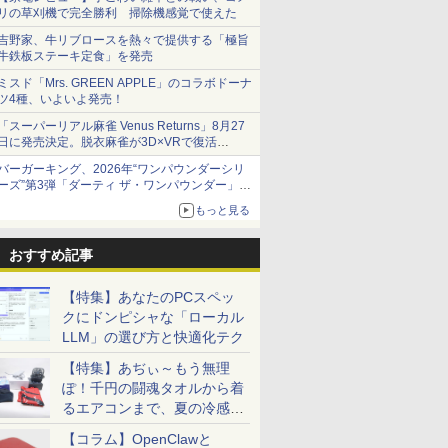
リの草刈機で完全勝利 掃除機感覚で使えた
吉野家、牛リブロースを熱々で提供する「極旨
牛鉄板ステーキ定食」を発売
ミスド「Mrs. GREEN APPLE」のコラボドーナ
ツ4種、いよいよ発売！
「スーパーリアル麻雀 Venus Returns」8月27
日に発売決定。脱衣麻雀が3D×VRで復活
発売から2週間は20%オフになるセールが実施
バーガーキング、2026年“ワンパウンダーシリ
ーズ”第3弾「ダーティ ザ・ワンパウンダー」を
8月7日発売
もっと見る
「特製ガーリックマヨソース」を使用した超大
型チーズバーガー
おすすめ記事
【特集】あなたのPCスペッ
クにドンピシャな「ローカル
LLM」の選び方と快適化テク
【特集】あぢぃ～もう無理
ぽ！千円の闘魂タオルから着
るエアコンまで、夏の冷感グ
ッズ一挙紹介
【コラム】OpenClawと