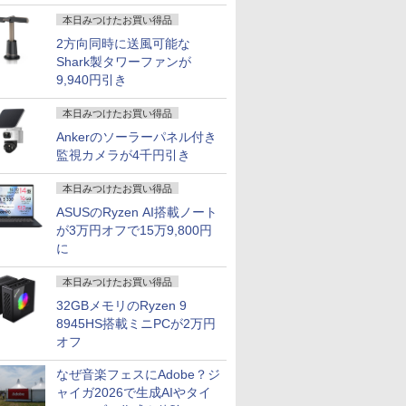
本日みつけたお買い得品
2方向同時に送風可能な
Shark製タワーファンが
9,940円引き
本日みつけたお買い得品
Ankerのソーラーパネル付き
監視カメラが4千円引き
本日みつけたお買い得品
ASUSのRyzen AI搭載ノート
が3万円オフで15万9,800円
に
本日みつけたお買い得品
32GBメモリのRyzen 9
8945HS搭載ミニPCが2万円
オフ
なぜ音楽フェスにAdobe？ジ
ャイガ2026で生成AIやタイ