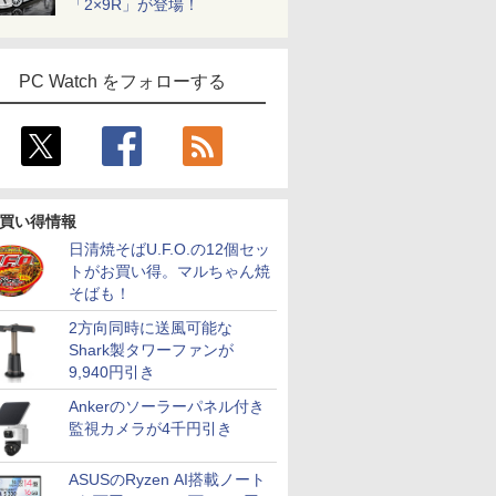
「2×9R」が登場！
PC Watch をフォローする
買い得情報
日清焼そばU.F.O.の12個セッ
トがお買い得。マルちゃん焼
そばも！
2方向同時に送風可能な
Shark製タワーファンが
9,940円引き
Ankerのソーラーパネル付き
監視カメラが4千円引き
ASUSのRyzen AI搭載ノート