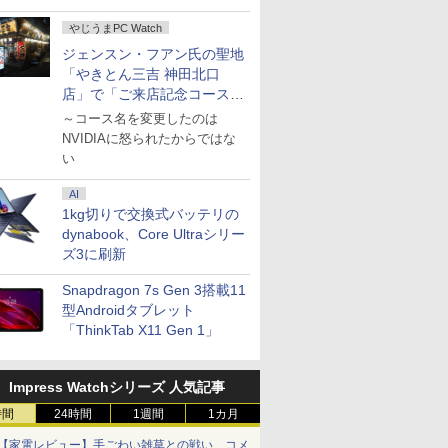
ポン】【フ
 corei7 第12世代 corei3 corei5
 23.6
24巻セッ
世代Core i7-10610Uノ
ルモニター 15.6インチ
子書籍】[ 真鍋昌平 ]
ThinkPad X13
スプレイ 23.8 24インチ
& Reading 問題集 12 [
AMD Ryzen 7 8845HS 16GB/32GB RAM 512
ソコン 小型ノートPC
ドック不要 モバイル
A 令和8年版 [ 一般社
2,000円
ター 24イ
号 2026年 
やじうまPC Watch
カメラ】
 SSD 128GB～2TB メモリ8GB～32GB 2年保
00Hz
ートパソコン 中古
フルHD 100%sRGB
Gen1/Gen2 第11世代
144Hz 1ms IPS フル
ETS ]
Windows 11 Pro ゲーミングpc 2.5Gbps LAN/
新品 office搭載
ゲーミングモニター 16
団法人全国訪問看護事
100％ポ
ト PX249
誌]
￥759
ン 中古
 オフィス業務 事務作業 デスクワーク 動画視
曲 白 ホワイ
CE
Dynabook G83 超軽量
IPSパネル タッチパネ
Corei5 1135G7日本語キ
HD ノングレア 非光沢
Fi6E/BT5.2/HDMI2.1/USB4/DP1.4/OCuLi
windows11 Celeron
インチ 144Hz /120Hz
業協会 ]
ク】【AI
PX248WAV
ジェンスン・フアン氏の聖地
￥27,600
￥18,999
￥34,800
￥7,999
￥3,630
￥131,999
￥34,800
￥11,999
￥4,180
￥38,800
￥18,500
￥980
3インチ
本体のみ
ピンク ブ
約779g メモリ最大
ル対応 Type-C対応
ーボード13.3型
ブルーライトカット
トPC
Pentium N3700 最大
/60Hz 2k 15.6インチ タ
【中古】 Wi
pcモニター 
「やきとん三吉 神田北口
モリ8GB
わいい ゲ
16GB 新品SSD1TB
miniHDMI VESA対応
FHD1920x1080高解像
HDMI VGA スピーカー
2.8GHz 360度画面回転
ッチパネル 撥水加工ケ
Webカメ
144Hz 16
店」で「ご来店記念コース」
0世代
ィスプレイ
13.3インチ HDMI搭載
サブモニター 3年保証
度 最大16GBメモリ 新
内蔵 ヘッドホン端子
により タッチパネル対
ース スタンド 非光沢
Altair F-
ニター ピ
を娘と堪能
～コース名を変更したのは
ffice付き
ー カーブ
WEBカメラ5GWIFI
ミニPC対応 テレワー
品SSD1TB 超軽量 カメ
VESA対応 テレワーク
応 8G SSD 512G
薄型 軽量 VESA ポータ
チ 第8世代 C
ベージュ フ
 富士通
s5 fps
Bluetooth内蔵 中古パ
ク 在宅勤務 EVICIV
ラ/HDMI/5GWIFI/Bluetooth
在宅勤務 法人向け オフ
Windows11 Webカメ
ブル ps5/Mac/switch/2
8250U メ
HDR ノン
NVIDIAに怒られたからではな
310
保証】
ソコン
Office搭載 最新
ィス TERRA 2441W
ラ 5G WiFi Bluetooth
対応 スピーカー内蔵
SSD256G
ーカー内蔵 V
い
 中古ノート
MicrosoftOffice2024
MicrosoftOffice2024選
12インチノートパソコ
kksmart
Bluetooth
インチ 液
 ノート
可 Windows11 送料無
択可ノートパソコン 中
ンOffice搭載
Windows1
レイ ピク
AI
軽量 薄型
料 持ち運び便利
古Windows11 長期保証
トパソコン 
【最大5年
1kg切りで交換式バッテリの
TB
dynabook、Core Ultraシリー
ズ3に刷新
Snapdragon 7s Gen 3搭載11
型Androidタブレット
「ThinkTab X11 Gen 1」
Impress Watchシリーズ 人気記事
時間
24時間
1週間
1カ月
【家電レビュー】手ごわい雑草との戦い、コメ