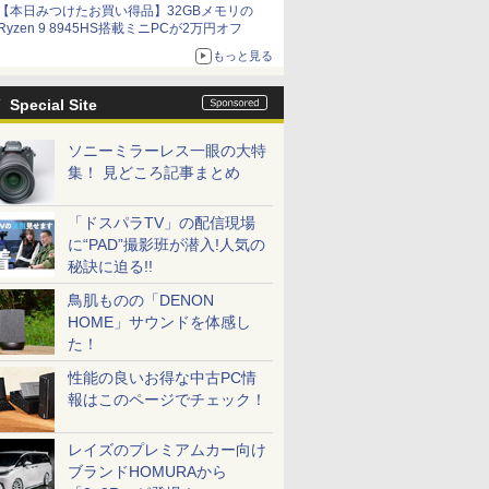
【本日みつけたお買い得品】32GBメモリの
Ryzen 9 8945HS搭載ミニPCが2万円オフ
もっと見る
Special Site
ソニーミラーレス一眼の大特
集！ 見どころ記事まとめ
「ドスパラTV」の配信現場
に“PAD”撮影班が潜入!人気の
秘訣に迫る!!
鳥肌ものの「DENON
HOME」サウンドを体感し
た！
性能の良いお得な中古PC情
報はこのページでチェック！
レイズのプレミアムカー向け
ブランドHOMURAから