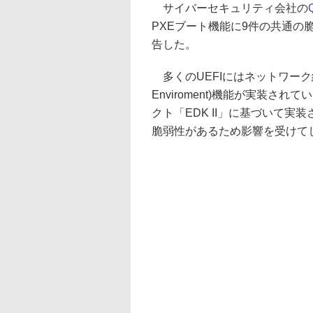
サイバーセキュリティ会社の
PXEブート機能に9件の共通の脆
告した。
多くのUEFIにはネットワーク経由で
Enviroment)機能が実装され
クト「EDK II」に基づいて実装さ
脆弱性があるため影響を受けて