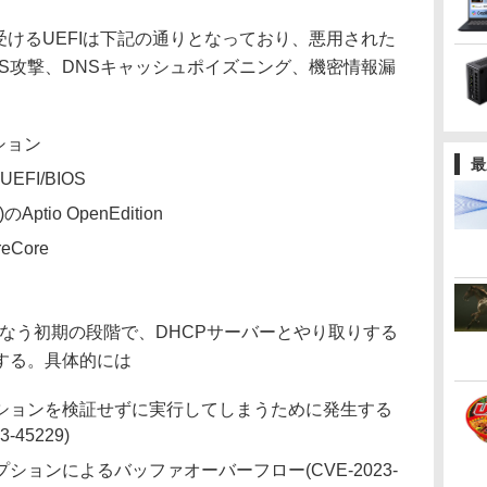
を受けるUEFIは下記の通りとなっており、悪用された
S攻撃、DNSキャッシュポイズニング、機密情報漏
ション
最
 UEFI/BIOS
)のAptio OpenEdition
reCore
トを行なう初期の段階で、DHCPサーバーとやり取りする
する。具体的には
プションを検証せずに実行してしまうために発生する
45229)
プションによるバッファオーバーフロー(CVE-2023-