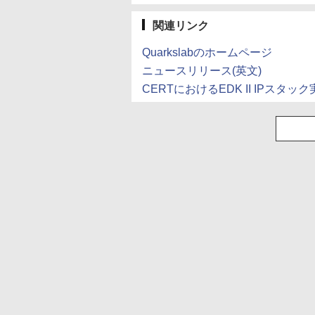
ミネラルウォーター
ペットボトル 静岡県
産 500ミリリットル
関連リンク
(Smart Basic)
Quarkslabのホームページ
ニュースリリース(英文)
CERTにおけるEDK II IPスタ