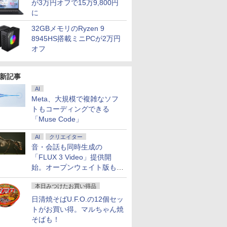
が3万円オフで15万9,800円
に
32GBメモリのRyzen 9
8945HS搭載ミニPCが2万円
オフ
新記事
AI
Meta、大規模で複雑なソフ
トもコーディングできる
「Muse Code」
AI
クリエイター
音・会話も同時生成の
「FLUX 3 Video」提供開
始。オープンウェイト版も計
画
本日みつけたお買い得品
日清焼そばU.F.O.の12個セッ
トがお買い得。マルちゃん焼
そばも！