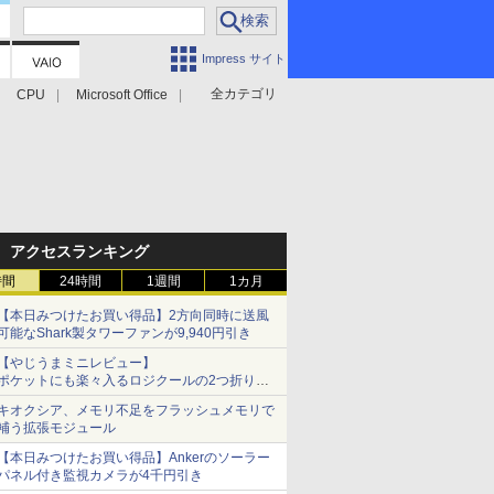
Impress サイト
全カテゴリ
CPU
Microsoft Office
アクセスランキング
時間
24時間
1週間
1カ月
【本日みつけたお買い得品】2方向同時に送風
可能なShark製タワーファンが9,940円引き
【やじうまミニレビュー】
ポケットにも楽々入るロジクールの2つ折りマ
ウス「Mobi Fold」。その気になるギミックと
キオクシア、メモリ不足をフラッシュメモリで
は？
補う拡張モジュール
【本日みつけたお買い得品】Ankerのソーラー
パネル付き監視カメラが4千円引き