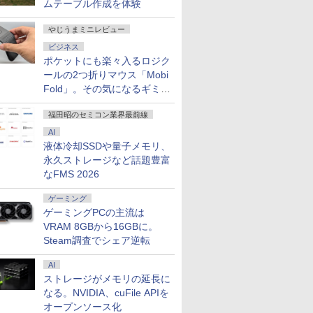
ムテーブル作成を体験
やじうまミニレビュー
ビジネス
ポケットにも楽々入るロジク
ールの2つ折りマウス「Mobi
Fold」。その気になるギミッ
クとは？
福田昭のセミコン業界最前線
AI
液体冷却SSDや量子メモリ、
永久ストレージなど話題豊富
なFMS 2026
ゲーミング
ゲーミングPCの主流は
7
7
7
8
8
8
7
9
9
9
10
10
10
VRAM 8GBから16GBに。
Steam調査でシェア逆転
AI
ストレージがメモリの延長に
なる。NVIDIA、cuFile APIを
オープンソース化
1500
24付き デスクトップPC デスクトップ パソコン
8 Wave ゲ
だけレベル
本日10倍！高性能第10
【タッチ機能】モバイ
九条の大罪（17） 【電
ノートパソコン
液晶モニター PCディ
公式TOEIC Listening
【★20％クーポン】MINISFORUM UM880 Pl
2025年最新版 12型 パ
2026夏登場★Switch2
訪問看護実務相談Q＆
【8/11ま
Pixio 
anan (ア