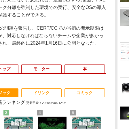
ーク分離を強制した環境での実行、安全なOSの導入
保護することができる。
にもこの問題を報告し、CERT/CCでの当初の開示期限は
いたが、対応しなければならないチームや企業が多かっ
れ、最終的に2024年1月16日に公開となった。
トップ
モニター
本
3
3
3
3
4
4
4
4
5
5
5
5
6
6
6
6
ジック
ドリンク
コミック
れ筋ランキング
更新日時：2026/08/06 12:06
付
ト
中古ノートパソコン
[VETESA正規販売店]
【公式限定2年保証】
条解刑事訴訟法 第5版
中古パソコン 中古 デ
【BenQ公式店】BenQ
J32 地球の歩き方
【最新Office2024】中
【マラソンP5倍/10%オ
ミニPC 中古デスクト
Yoothi 互換品 液晶
パックンの森のお金塾
【ポイント5倍&
Office20
Pixio PXC24
【全巻】 俺