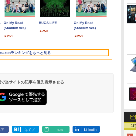
B】
ル
ー
Toshiba dynabook
一体型デスクトップパ
モニター 23インチ フ
増補版 (条解シリーズ)
スクトップパソコン
ベンキュー GW2791
川崎市 （地球の歩き方
古ノートパソコン
フクーポン】【ワケあ
ップ DELL Optiplex
16.0インチ LGエレク
こども投資セット [ パ
円OFFクー
ビジネス 第14世代
ーミングモニター
アップな件 1-
】
ー
U63J 第7世代 Core i5
ソコン 新品 22型
ルhd 高画質 100Hz VA
Office付き 液晶セット
27インチ アイケアモニ
J） [ 地球の歩き方編集
office搭載 東芝
り/激安商品】 中古ノー
5060 micro
トロニクス LG gram
トリック・ハーラン ]
ルHD&WEB
Windows11
インチ FHD 2
ト （MFC） [
￥22,642
's
l
ア
Windows11搭載 Office
Windows11 Office搭
ノングレア 非光沢 スピ
高解像度 初期設定済み
ター Full
室 ]
dynabook R73 高性能
トパソコン レノボ
Windows11 Pro Core
16Z90Q 16Z90Q-
ノートパソコ
証 安い 激安
Fast VA 湾
DUBU（REDI
￥21,800
￥39,999
￥14,500
￥50,999
￥16,621
￥2,310
￥23,900
￥15,800
￥17,480
￥16,700
￥3,300
￥29,800
￥45,700
￥13,800
￥25,663
省ス
付き 初期設定済み メモ
載 第2世代 Core i5 メ
ーカー内蔵 3年保証 デ
見やすい 人気商品
HD/IPS/HDMI/DP/ブル
インテル 第7世代
Lenovo ThinkPad
i5 8500T メモリ 4GB
KA76J1 16Z90Q-
パソコン 13.
聴 おしゃれ 
ト パステル 
STUDIO） ]
.
Anker Soundcore
On My Road
【2026年アップグレ
BUGS LIFE
Xiaomi シャオミ
On My Road
視野
リ8GB/16GB
モリ8GB SSD256GB
ィスプレイ パソコンモ
Windows11 Pro DELL
ーライト軽減プラス/フ
Core i5 メモリ16GB
L380 第8世代 Core i5
SSD 128GB 本体 / 3ヶ
KA79J 16Z90Q-KA78J
SSD1TB メ
ルー 水色 か
Liberty 5 ミッドナイ
(Stadium ver.)
ード版】AOKIMI ワ
REDMI Buds 8 Lite ワ
(Stadium ver.)
ニパ
ync
SSD256GB/512GB/1TB
キーボードとマウス付
ニター PCモニター フ
OptiPlex 7060 Core i5
リッカーフリー/ティル
爆速SSD 512GB 13.3
メモリ8GB/16GB
月保証 中古パソコン
16Z90Q-KA78J1
Core i5 第1
ーム部屋 デ
￥250
トブラック
イヤレスイヤホン
イヤレスイヤホン
TB/12.1
画
新品換装済み 13.3イン
属
ルハイビジョン 21イン
16GB 22インチ 中古
ト機能/27型 PCモニタ
型 LED液晶 HDMI端子
SSD128/256GB/512GB
中古PC 中古デスクト
16Z90Q-AA79J1 対応
Microsoft O
ゲーム モニタ
￥250
￥250
bluetooth イヤホン
Bluetooth 5.4 ノイズ
i-
チ液晶 軽量 モバイル
チ 液晶モニター アイリ
パソコン デスクトップ
ー
USB3.0 Wi-Fi
13.3インチ
ップパソコン 初期設定
40ピン 60Hz WQXGA
Windows11
曲面 ピクシオ p
￥14,990
￥1,964
￥2,980
V12 小型軽量 ブルー
キャンセリング ANC
/
ニ
PC USB3.0ポート 無線
スオーヤマ DT-JF * 安
パソコン
Bluetooth 軽量 モバ
Windows11 Pro 送料
済み office付き (7765)
2560x1600 IPS LED
Lifebook U9
pc【最大5年
トゥースHi-Fi 最大
36時間再生
/
LAN WiFi 在宅勤務 テ
心延長保証対象
イルPC 初期設定済み
無料 保証付き
LCD 液晶ディスプレイ
office搭載
mazonランキングをもっと見る
36時間再生 ぶるーと
パ
レワーク
届いてすぐ使える
修理交換用液晶パネル
パソコン 安い
ゅーす コードレス
Windows11 Pro 64bit
PC パソコン 
ENCノイズキャンセ
ows10
厳選中古ノート
リング 自動ペアリン
グ Type-C充電 マイ
ク付き 防水 タッチ式
 検索で当サイトの記事を優先表示させる
音量調整 スポーツ/通
勤/通学/WEB会議(ホ
ワイト)
by Amazon 天然水
HUNTER×HUNTER
コカ・コーラ やかん
スーパーの裏でヤニ
by Amazon 炭酸水 ラ
ONE PIECE モノクロ
ラベルレス 2L×9本
モノクロ版 39 (ジャ
の麦茶 from 爽健美
吸うふたり 9巻 (デジ
ベルレス 500ml ×24本
版 115 (ジャンプコミ
1
ンプコミックス
茶 ラベルレス
タル版ビッグガンガ
強炭酸水 ペットボトル
ックスDIGITAL)
￥1,117
ェア
はてブ
note
LinkedIn
DIGITAL)
650mlPET×24本
ンコミックス)
500ミリリットル
￥572
￥1,653
￥810
￥1,625
￥594