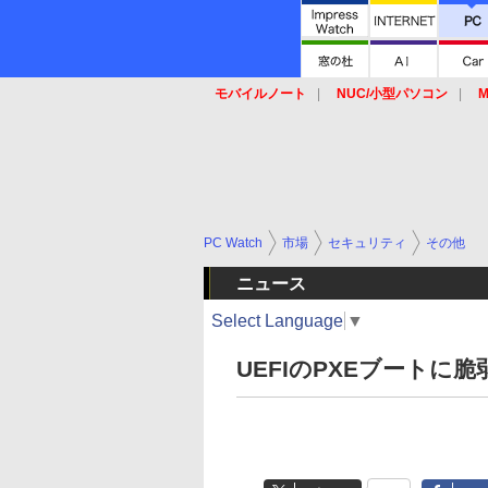
モバイルノート
NUC/小型パソコン
M
SSD
キーボード
マウス
PC Watch
市場
セキュリティ
その他
ニュース
Select Language
▼
UEFIのPXEブートに