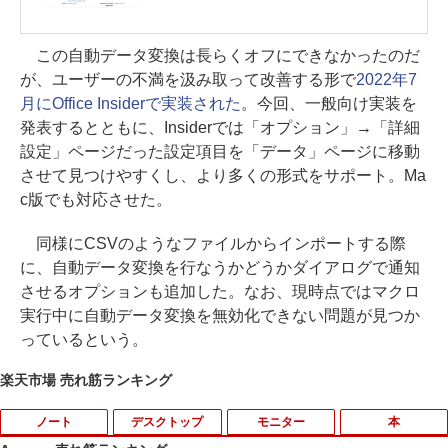
この自動データ変換は長らくオフにできなかったのだ
が、ユーザーの不満を汲み取って改善する形で
2022年7
月にOffice Insiderで実装された
。今回、一般向け実装を
発表するとともに、Insiderでは「オプション」→「詳細
設定」ページだった設定項目を「データ」ページに移動
させて見つけやすくし、より多くの形式をサポート。Ma
c版でも対応させた。
同様にCSVのようなファイルからインポートする際
に、自動データ変換を行なうかどうかダイアログで通知
させるオプションも追加した。なお、現時点ではマクロ
実行中に自動データ変換を無効化できない問題が見つか
っているという。
楽天市場 売れ筋ランキング
ノート
デスクトップ
モニター
本