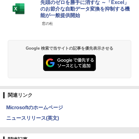
BRUCE WAYNE feat. Flo Milli, ATL Jacob
【Amazon.co.jp限定】 い・ろ・は・す 2L P
薬屋のひとりごと 17巻 (デジタル版ビッグガ
5.6型 インテル高速CPU ランダムで発送
先頭のゼロを勝手に消すな ～「Excel」
[Explicit]
ET ラベルレス ×8本
ンガンコミックス)
メモリ4GB～ 高速SSD1TB 最大 フルHD
￥9,480
のお節介な自動データ変換を抑制する機
Webカメラ zoom 軽量薄型 無線 型番更
能が一般提供開始
新で在庫処分
￥250
￥1,112
￥770
窓の杜
￥12,980
BRUCE WAYNE feat. Flo Milli, ATL Jacob
by Amazon 天然水 ラベルレス 500ml ×24本
異世界居酒屋「のぶ」(22) (角川コミックス・
[Explicit]
富士山の天然水 バナジウム含有 水 ミネラル
エース)
Google 検索で当サイトの記事を優先表示させる
ウォーター ペットボトル 静岡県産 500ミリリ
ットル (Smart Basic)
￥250
￥832
￥1,380
見知らぬ糸
ONE PIECE モノクロ版 115 (ジャンプコミッ
クスDIGITAL)
by Amazon 天然水ラベルレス 2L×9本
￥250
￥594
関連リンク
￥1,117
Microsoftのホームページ
On My Road (Stadium ver.)
HUNTER×HUNTER モノクロ版 39 (ジャンプ
ニュースリリース(英文)
コミックスDIGITAL)
by Amazon 炭酸水 ラベルレス 500ml ×24本
強炭酸水 ペットボトル 500ミリリットル (Sm
￥250
art Basic)
￥572