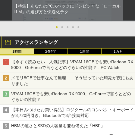
【特集】あなたのPCスペックにドンピシャな「ローカル
LLM」の選び方と快適化テク
●
●
●
●
●
アクセスランキング
1時間
24時間
1週間
1カ月
【今すぐ読みたい！人気記事】VRAM 16GBでも安いRadeon RX
9000、GeForceで言うとどのぐらいの性能？ - PC Watch
メモリ8GBで仕事なんて無理……そう思っていた時期が僕にもあ
りました
VRAM 16GBでも安いRadeon RX 9000、GeForceで言うとどの
ぐらいの性能？
【本日みつけたお買い得品】ロジクールのコンパクトキーボード
が3,720円引き。Bluetoothで3台接続対応
HBMの速さとSSDの大容量を兼ね備えた「HBF」