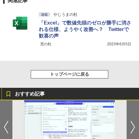
関連記事
￥1,625
やじうまの杜
連載
On My Road (Stadium ver.)
スーパーの裏でヤニ吸うふたり 9巻 (デジタル
版ビッグガンガンコミックス)
「Excel」で数値先頭のゼロが勝手に消さ
コカ・コーラ やかんの麦茶 from 爽健美茶 ラ
ベルレス 650mlPET×24本
￥250
れる仕様、ようやく改善へ？ Twitterで
￥810
歓喜の声
￥2,009
窓の杜
2023年6月5日
トップページに戻る
おすすめ記事