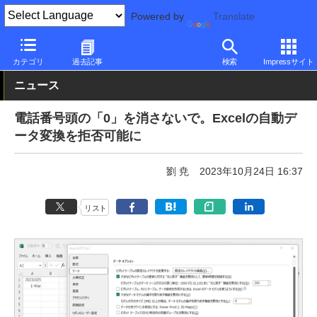
Powered by
Translate
PC Watch
ソフトウェア/アプリ
他ソフト/アプリ
新機能
カテゴリ
過去記事
検索
Impressサイト
ニュース
電話番号頭の「0」を消さないで。Excelの自動デ
ータ変換を拒否可能に
劉 尭
2023年10月24日 16:37
リスト