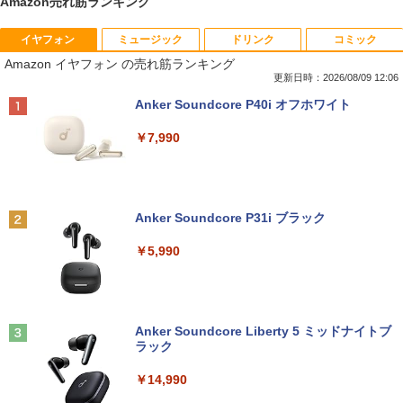
Amazon売れ筋ランキング
イヤフォン
ミュージック
ドリンク
コミック
【★最大100%ポイント】【大特価!訳あ
富士通 Fujitsu 液晶モニター VL-17CST
ちいかわ なんか小さくてかわいいやつ
1
1
1
Amazon イヤフォン の売れ筋ランキング
り!】富士通 LIFEBOOK A576/第6世代 C
17インチ スクエア ホワイト LCD LEDバ
（1） （ワイドKC） [ ナガノ ]
ore i3/メモリ:4GB/SSD:128GB/15.6型液
ックライト SXGA 1280×1024 TNパネル
更新日時：2026/08/09 12:06
晶/USB 3.0/VGA/HDMI/DVD/Office/中古
非光沢 ノングレア DVI VESA準拠 ディス
￥1,100
Anker Soundcore P40i オフホワイト
パソコン ノートパソコン Windows11 W
プレイ 【中古】
indows10
￥7,990
￥2,750
￥8,999
羽生結弦（2027年1月始まりカレンダ
2
ー）
【超特価】厳選大手メーカー 液晶モニタ
2
Anker Soundcore P31i ブラック
【マラソンP5倍/10%オフクーポン】中古
ー シークレット 19インチワイド ノング
￥4,345
2
ノートパソコン Windows11 Pro Office
レア VGA DELL NEC 等 液晶ディスプレ
￥5,990
付き Panasonic Let's note CF-NX3 第4
イ【中古】
世代 Core i5 メモリ8GB 高速SSD256GB
12.1インチ Bluetoot WEBカメラ Wi-Fi
￥3,100
HDMI 初期設定済み 送料無料 90日保証
杖と剣のウィストリア（16） （講談社コ
3
ミックス） [ 大森 藤ノ ]
Anker Soundcore Liberty 5 ミッドナイトブ
￥9,800
ラック
￥594
モバイルモニター 15.6インチ InnoView
3
モバイルディスプレイ 自立型 1920*1080
￥14,990
FHD ポータブルモニター IPS液晶パネル
中古パソコン | Lenovo | ThinkPad L57
薄型 軽量 持ち運び 壁掛けに対応 Switc
3