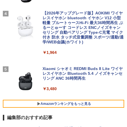
0 | Windows11 | ノートPC | 一年保証 |
h/PS3/PS4/PS5/Xbox One/PC/スマホ/U
第7世代 | Core i5 7200U 2.5(～最大3.1)
SBType-C/標準HDMI対応【選べる種
ちいかわ なんか小さくてかわいいやつ
4
GHz | MEM:8GB | HDD:500GB | DVDマ
類】タッチ/ケース付き/4Kタイプ
【2026年アップグレード版】AOKIMI ワイヤ
（2） （ワイドKC） [ ナガノ ]
ルチ | 無線LAN:あり | テンキー | Win11P
レスイヤホン bluetooth イヤホン V12 小型
ro64Bit | ACアダプター付属
軽量 ブルートゥースHi-Fi 最大36時間再生 ぶ
￥8,980
￥1,210
るーとゅーす コードレス ENCノイズキャン
セリング 自動ペアリング Type-C充電 マイク
￥9,980
付き 防水 タッチ式音量調整 スポーツ/通勤/通
学/WEB会議(ホワイト)
アースドリームス 厳選おまかせモニター
4
バムとケロのデイブック Bam and Ker
21.5型〜27型ワイド 【HDMI対応 / FULL
5
￥1,964
o Day Book [ 島田ゆか ]
【期間限定 ポイント10倍】Lenovo Idea
HD解像度】 大手メーカー液晶 (Dell/HP/
4
Pad D330 10.1型 2-in-1 タブレットPC／
NEC等) テレワーク デュアルモニター S
着脱式キーボード（intel 第九世代Celero
witch PS4 PS5対応 【整備済み中古品】
￥4,950
n N4000/4GB/64GB eMMC/HD IPS液晶
Xiaomi シャオミ REDMI Buds 8 Lite ワイヤ
Type-C データ/充電可）/microSD対応
レスイヤホン Bluetooth 5.4 ノイズキャンセ
￥6,470
（最大128GB）/Windows 11 Pro／Dolb
リング ANC 36時間再生
y Audio）【整備済み中古品】
￥3,480
￥13,800
＼500円OFFクーポンあり！／ モバイル
5
モニター 15.6インチ 1080PフルHD ディ
スプレイ VESA対応 コスパ デュアルモニ
Amazonランキングをもっと見る
ター サブモニター ゲーミングモニター
【期間限定破格金額！】新生活 新古品 W
ポータブルモニター 外付けモニター リモ
5
編集部のおすすめ記事
in11搭載 パソコンノートパソコンoffice
ートワーク IPS mini pc ミニPC 多デバ
付き 初心者向けノートPC 初期設定済 1
イス対応 ブラック