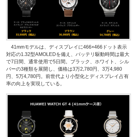
41mmモデルは、ディスプレイに466×466ドット表示
対応の1.32型AMOLEDを備え、バッテリ駆動時間は最大
で7日間、通常使用で5日間。ブラック、ホワイト、シル
バーの3種類を展開し、価格は3万2,780円、3万4,980
円、5万4,780円。前世代より小型化とディスプレイ占有
率の向上を実現している。