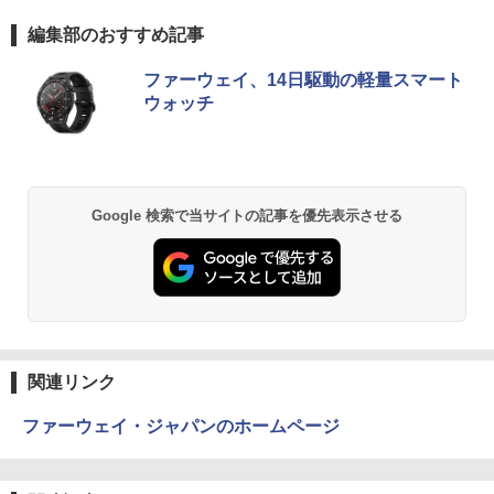
￥3,480
【期間限定10%OFFクーポン 8/12 10時
5
￥45,700
まで】 ゲーミングモニター 24.5インチ F
編集部のおすすめ記事
￥25,800
HD 240Hz 1ms Fast IPSパネル HDMI2.0
×1 DP1.4×1 Adaptive Sync対応 フリッ
【Amazon.co.jp限定】 い・ろ・は・す 2L P
薬屋のひとりごと 17巻 (デジタル版ビッグガ
カーフリー ブルーライトカット モニター
ファーウェイ、14日駆動の軽量スマート
ET ラベルレス ×8本
ンガンコミックス)
★レノボ / Lenovo ThinkCentre M70q
ディスプレイ MAXZEN MGM25IC04-F2
5
ウォッチ
ノートパソコン 新品 14インチ Office搭
Tiny Gen 5 12TES7DK00 (Windows 11
40
5
￥1,112
￥770
載 Windows11 Pro 日本語キーボード メ
Pro/インテル Core i5 14500T/メモリ:16
モリ 12GB SSD 128GB 256GB 512GB 1
GB/SSD:256GB)【デスクトップパソコ
￥12,980
TB Webカメラ WiFi Bluetooth 選べる
ン】【送料無料】
カラー 14型 薄型 軽量
by Amazon 天然水 ラベルレス 500ml ×24本
異世界居酒屋「のぶ」(22) (角川コミックス・
￥139,500
Google 検索で当サイトの記事を優先表示させる
富士山の天然水 バナジウム含有 水 ミネラル
エース)
￥29,800
ウォーター ペットボトル 静岡県産 500ミリリ
ットル (Smart Basic)
￥832
￥1,380
ONE PIECE モノクロ版 115 (ジャンプコミッ
クスDIGITAL)
by Amazon 天然水ラベルレス 2L×9本
関連リンク
￥594
￥1,117
ファーウェイ・ジャパンのホームページ
HUNTER×HUNTER モノクロ版 39 (ジャンプ