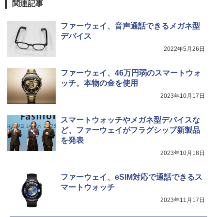
関連記事
コミックスDIGITAL)
by Amazon 炭酸水 ラベルレス 500ml ×24本
強炭酸水 ペットボトル 500ミリリットル (Sm
art Basic)
￥572
ファーウェイ、音声通話できるメガネ型
デバイス
￥1,625
2022年5月26日
スーパーの裏でヤニ吸うふたり 9巻 (デジタル
版ビッグガンガンコミックス)
コカ・コーラ やかんの麦茶 from 爽健美茶 ラ
ファーウェイ、46万円弱のスマートウォ
ベルレス 650mlPET×24本
ッチ。本物の金を使用
￥810
￥2,009
2023年10月17日
スマートウォッチやメガネ型デバイスな
ど、ファーウェイがフラグシップ新製品
を発表
2023年10月18日
ファーウェイ、eSIM対応で通話できるス
マートウォッチ
2023年11月17日