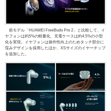
前モデル「HUAWEI FreeBuds Pro 2」と比較して、イ
ヤフォンは約5%の軽量化、充電ケースは約4.5%の小型
化を実現。イヤフォンは操作性向上のためタッチ部分に
窪みデザインを採用したほか、XSサイズのイヤーチップ
を追加した。