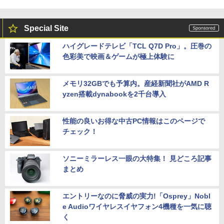
Special Site
ハイグレードテレビ「TCL Q7D Pro」。圧巻の
色彩美で映画＆ゲームが極上体験に
メモリ32GBでも予算内。産経新聞社がAMD R
yzen搭載dynabookを2千台導入
性能の良いお得な中古PC情報はこのページで
チェック！
ソニーミラーレス一眼の大特集！ 見どころ記事
まとめ
エントリーなのに脅威の実力!「Osprey」Nobl
e Audioワイヤレスイヤフォン4機種を一気に聴
く