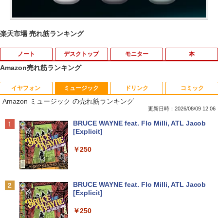
楽天市場 売れ筋ランキング
ノート
デスクトップ
モニター
本
Amazon売れ筋ランキング
イヤフォン
ミュージック
ドリンク
コミック
8月5日限定10倍＆抽選10000P！｜2021
R309-Apple Mac mini A1347 1点 MacO
【中古良品】【安心保証】Princeton 21.
YOGAポーズの教科書 [ 綿本彰 ]
1
1
1
1
Amazon ミュージック の売れ筋ランキング
年モデル！高性能ノートパソコン Windo
S Catalina 10.15.7/CPU Core i5-4260U/
5型ワイドカラー液晶ディスプレイ PTF
ws11 富士通 LIFEBOOK A5511 第11世
メモリ 4GB/SATA 500GB intel HD Grap
WDE-22W / PTFBDE-22W ブラック/ ホ
更新日時：2026/08/09 12:06
￥2,090
代Celeron 6305U最大メモリ32GB 秒速
hics 5000 1536MB グラフィックス搭載
ワイト色 スピーカー搭載 プリンストン
Anker Soundcore P40i オフホワイト
BRUCE WAYNE feat. Flo Milli, ATL Jacob
起動新品SSD2TB テンキー内蔵 15.6型大
★送料無料【中古動作品】
[Explicit]
画面 ノートパソコン中古 オフィス付き
￥4,050
￥7,990
Microsoftoffice2024可 送料無料 WIFI
￥6,480
￥250
￥15,120
ザ・ファブル 全巻セット(1-22巻セット)
2
（ヤンマガKCスペシャル） [ 南勝久 ]
アースドリームス 厳選おまかせモニター
2
中古パソコン | NEC | Mate MRL36L-5 |
21.5型〜27型ワイド 【HDMI対応 / FULL
2
Anker Soundcore P31i ブラック
BRUCE WAYNE feat. Flo Milli, ATL Jacob
Windows11 | デスクトップ | 一年保証 |
HD解像度】 大手メーカー液晶 (Dell/HP/
￥19,118
[Explicit]
新古品ノートパソコン Intel Celeron Wi
第9世代 | Core i3 9100 3.6(〜最大4.2)G
NEC等) テレワーク デュアルモニター S
2
￥5,990
ndows11 Pro Office 2024付き メモリ16
Hz | MEM:8GB | SSD:256GB(新品) | DV
witch PS4 PS5対応 【整備済み中古品】
￥250
GB SSD512GB 12型/14型選択可 Blueto
Dマルチ | Win11Pro64bit