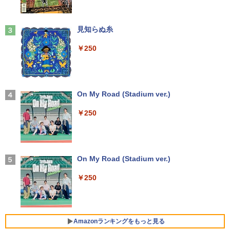
oth 無線LAN USB3.0 軽量 モバイル ビ
￥6,470
ジネス 在宅勤務 学生向け
￥15,000
現代ギリシア語辞典第3版 [ 川原拓雄 ]
3
Anker Soundcore Liberty 5 ミッドナイトブ
見知らぬ糸
￥21,980
￥19,800
ラック
【選べる2色 コスパ抜群】モバイルモニ
3
￥250
【エントリーでポイント100％還元のチ
ター 15.6インチ フルHD 100%sRGB 非
3
￥14,990
ャンス】GMKtec G5S ミニpc 【Intel N
光沢IPS パネル Type-C対応 miniHDMI V
【1500円OFFクーポン】【DVDドライブ
5095 DDR5 8GB 128GB SSD】mini pc
ESA対応 650g/889g 2色から選択可能 モ
3
&テンキー】ノートパソコン 中古パソコ
Windows11 Pro 超軽量 4コア/4スレッド
ニター サブディスプレイ テレワーク 在
ン 15.6インチ SSD256GB メモリ8GB C
2.9GHz ミニパソコン M.2 2242 SATA WI
宅勤務 UPERFECT
実写映画『ブルーロック』公式PHOTO
4
ore i3-8130U 第8世代 Microsoft Office
FI6 Bluetooth5.2 4K 2画面出力 デスク
【2026年アップグレード版】AOKIMI ワイヤ
On My Road (Stadium ver.)
BOOK （講談社 MOOK） [ 講談社 ]
付き Windows11 東芝 dynabook B65
トップPC NucBox みにpc 省エネ オフィ
レスイヤホン bluetooth イヤホン V12 小型
￥8,999
ノートパソコン 中古 PC パソコン 中古ノ
ス
軽量 ブルートゥースHi-Fi 最大36時間再生 ぶ
￥250
￥2,200
ートPC 最大SSD1TB 最大メモリ16GB
るーとゅーす コードレス ENCノイズキャン
セリング 自動ペアリング Type-C充電 マイク
￥46,248
付き 防水 タッチ式音量調整 スポーツ/通勤/通
￥21,800
Yoothi 互換品 液晶 14.0インチ NEC LAV
4
学/WEB会議(ホワイト)
IE N14 Slim N1455/HA N1455/HAL PC-
細胞の分子生物学 [ 中村 桂子 ]
N1455HAL 対応 FullHD 1920x1080 IPS
On My Road (Stadium ver.)
5
￥1,964
Office2024付き デスクトップPC デスク
LED LCD 液晶ディスプレイ 修理交換用
4
【★最大100%ポイント】【新生活応援・
トップ パソコン ビジネス 第14世代 core
液晶パネル
￥22,000
4
￥250
2026】【Office 2019 H&B】【カメラ×F
i7 第12世代 corei3 corei5 Windows11
HD】富士通 LIFEBOOK U939/第8世代 C
SSD 128GB～2TB メモリ8GB～32GB 2
Xiaomi シャオミ REDMI Buds 8 Lite ワイヤ
￥9,800
ore i5/メモリ:8GB/M.2 SSD:256GB/512
年保証 安い 激安 オフィス業務 事務作業
レスイヤホン Bluetooth 5.4 ノイズキャンセ
GB/1TB/Wi-fi/Bluetooth/13.3型/HDMI/U
デスクワーク 動画視聴 おしゃれ 本体の
リング ANC 36時間再生
SB-C/USB3.1/パソコン 中古PC 中古ノー
み
Amazonランキングをもっと見る
トパソコン Windows11