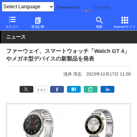
Powered by
Translate
PC Watch
半導体/周辺機器
スマートウォッチ
Huawei
カテゴリ
過去記事
検索
Impressサイト
ニュース
ファーウェイ、スマートウォッチ「Watch GT 4」
やメガネ型デバイスの新製品を発表
浅井 淳志
2023年10月17日 11:00
リスト