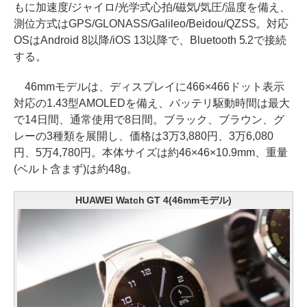
もに加速度/ジャイロ/光学式心拍/磁気/気圧/温度を備え、
測位方式はGPS/GLONASS/Galileo/Beidou/QZSS。対応
OSはAndroid 8以降/iOS 13以降で、Bluetooth 5.2で接続
する。
46mmモデルは、ディスプレイに466×466ドット表示
対応の1.43型AMOLEDを備え、バッテリ駆動時間は最大
で14日間、通常使用で8日間。ブラック、ブラウン、グ
レーの3種類を展開し、価格は3万3,880円、3万6,080
円、5万4,780円。本体サイズは約46×46×10.9mm、重量
(ベルト含まず)は約48g。
HUAWEI Watch GT 4(46mmモデル)