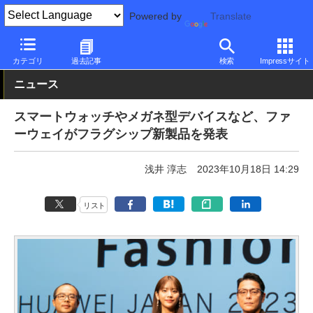
Powered by
Translate
PC Watch
半導体/周辺機器
スマートウォッチ
Huawei
カテゴリ
過去記事
検索
Impressサイト
ニュース
スマートウォッチやメガネ型デバイスなど、ファ
ーウェイがフラグシップ新製品を発表
浅井 淳志
2023年10月18日 14:29
リスト