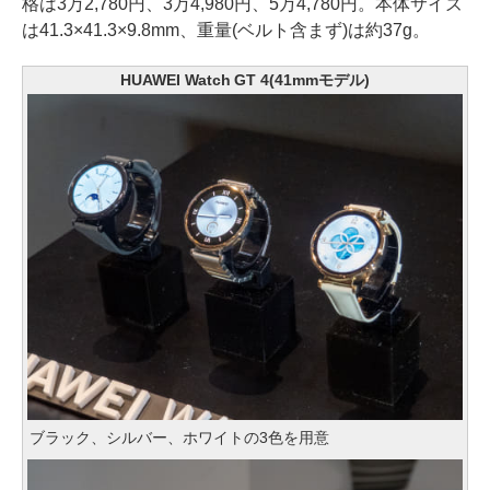
格は3万2,780円、3万4,980円、5万4,780円。本体サイズ
は41.3×41.3×9.8mm、重量(ベルト含まず)は約37g。
HUAWEI Watch GT 4(41mmモデル)
ブラック、シルバー、ホワイトの3色を用意